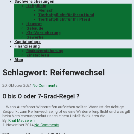
Sachversicherungen
Haftpflicht
Mensch
Tierhaftpflicht für Ihren Hund
Tierhaftpflicht für Ihr Pferd
Hausrat
Gebäude
Kfz-Versicherung
Gewerbe
Kapitalanlage
Finanzierung
Risikoversicherung
Zinstableau
Blog
Schlagwort:
Reifenwechsel
20. Oktober 2021
No Comments
O bis O oder 7-Grad-Regel ?
Wann Auto­fah­rer Win­ter­rei­fen auf­zie­hen soll­ten Wann ist der richtige
Zeitpunkt zum Reifenwechsel, gibt es eine Winterreifenpflicht und was gilt
beim Versicherungsschutz nach einem Unfall: Wir klären die …
By:
Knut Mäuselein
1. November 2014
No Comments