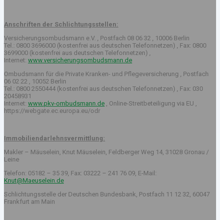
Anschriften der Schlichtungsstellen:
Versicherungsombudsmann e.V. , Postfach 08 06 32 , 10006 Berlin
Tel.: 0800 3696000 (kostenfrei aus deutschen Telefonnetzen) , Fax: 0800
3699000 (kostenfrei aus deutschen Telefonnetzen) ,
Internet:
www.versicherungsombudsmann.de
Ombudsmann für die Private Kranken- und Pflegeversicherung , Postfach
06 02 22 , 10052 Berlin
Tel.: 0800 2550444 (kostenfrei aus deutschen Telefonnetzen) , Fax: 030
20458931
Internet:
www.pkv-ombudsmann.de
, Online-Streitbeteiligung via EU ,
https://webgate.ec.europa.eu/odr
Immobiliendarlehnsvermittlung:
Makler – Mäuselein, Knut Mäuselein, Feldberger Weg 14, 31028 Gronau /
Leine
Telefon: 05182 – 35 39, Fax: 03222 – 241 76 09, E-Mail:
Knut@Maeuselein.de
Schlichtungsstelle der Deutschen Bundesbank, Postfach 11 12 32, 60047
Frankfurt am Main