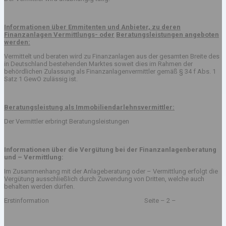
Informationen über Emmitenten und Anbieter, zu deren
Finanzanlagen Vermittlungs- oder
Beratungsleistungen angeboten
werden:
Vermittelt und beraten wird zu Finanzanlagen aus der gesamten Breite des
in Deutschland bestehenden Marktes soweit dies im Rahmen der
behördlichen Zulassung als Finanzanlagenvermittler gemäß § 34 f Abs. 1
Satz 1 GewO zulässig ist.
Beratungsleistung als Immobiliendarlehnsvermittler:
Der Vermittler erbringt Beratungsleistungen
Informationen über die Vergütung bei der Finanzanlagenberatung
und – Vermittlung:
Im Zusammenhang mit der Anlageberatung oder – Vermittlung erfolgt die
Vergütung ausschließlich durch Zuwendung von Dritten, welche auch
behalten werden dürfen.
Erstinformation Seite – 2 –