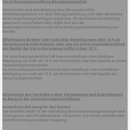
Versicherungsvermittlung Beratungsangebot:
Dem Kunden wird eine Beratung über den gewünschten
Versicherungsschutz vor einer Vertragsvermittlung oder dem Abschluss
eines Versicherungsvertrages angeboten. Ob der Kunde eine Beratung
gewünscht und erhalten hatte, ergibt sich aus der
Beratungsdokumentation oder einer Beratungsverzichtserklärung des
Kunden.
Offenlegung direkter oder indirekter Beteiligungen über 10 % an
Versicherungsunternehmen oder von Versicherungsunternehmen
am Kapital des Versicherungsvermittlers über 10 %:
Der Versicherungsvermittler hält keine unmittelbare oder mittelbare
Beteiligung von mehr als 10 % der Stimmrechte oder des Kapitals an einem
Versicherungsunternehmen.
Ein Versicherungsunternehmen hält keine mittelbare oder unmittelbare
Beteiligung von mehr als 10 % der Stimmrechte oder des Kapitals am
Versicherungsvermittler.
Information des Vermittlers über Vergütungen und Zuwendungen
im Bereich der Versicherungsvermittlung:
Kostenfreie Beratung für den Kunden
Der Vermittler erhält für die Vermittlung eines Versicherungsvertrages eine
Courtage von dem Produktanbieter -Versicherer. Der Kunde schuldet dem
Vermittler keine gesonderte Vergütung.