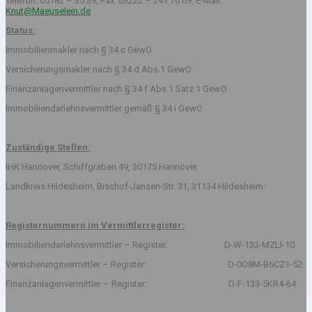
Telefon: 05182 – 35 39, Fax: 03222 – 241 76 09, E-Mail:
Knut@Maeuselein.de
Status:
Immobilienmakler nach § 34 c GewO
Versicherungsmakler nach § 34 d Abs.1 GewO
Finanzanlagenvermittler nach § 34 f Abs.1 Satz 1 GewO
Immobiliendarlehnsvermittler gemäß § 34 i GewO
Zuständige Stellen:
IHK Hannover, Schiffgraben 49, 30175 Hannover
Landkreis Hildesheim, Bischof-Jansen-Str. 31, 31134 Hildesheim
Registernummern im Vermittlerregister:
Immobiliendarlehnsvermittler – Register: D-W-133-MZLI-10
Versicherungsvermittler – Register: D-0O8M-B6CZ1-52
Finanzanlagenvermittler – Register: D-F-133-5KR4-64