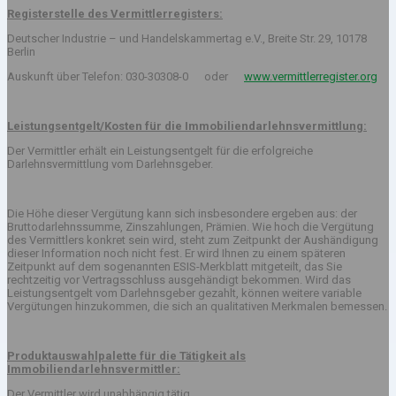
Registerstelle des Vermittlerregisters:
Deutscher Industrie – und Handelskammertag e.V., Breite Str. 29, 10178
Berlin
Auskunft über Telefon: 030-30308-0 oder
www.vermittlerregister.org
Leistungsentgelt/Kosten für die Immobiliendarlehnsvermittlung:
Der Vermittler erhält ein Leistungsentgelt für die erfolgreiche
Darlehnsvermittlung vom Darlehnsgeber.
Die Höhe dieser Vergütung kann sich insbesondere ergeben aus: der
Bruttodarlehnssumme, Zinszahlungen, Prämien. Wie hoch die Vergütung
des Vermittlers konkret sein wird, steht zum Zeitpunkt der Aushändigung
dieser Information noch nicht fest. Er wird Ihnen zu einem späteren
Zeitpunkt auf dem sogenannten ESIS-Merkblatt mitgeteilt, das Sie
rechtzeitig vor Vertragsschluss ausgehändigt bekommen. Wird das
Leistungsentgelt vom Darlehnsgeber gezahlt, können weitere variable
Vergütungen hinzukommen, die sich an qualitativen Merkmalen bemessen.
Produktauswahlpalette für die Tätigkeit als
Immobiliendarlehnsvermittler:
Der Vermittler wird unabhängig tätig.