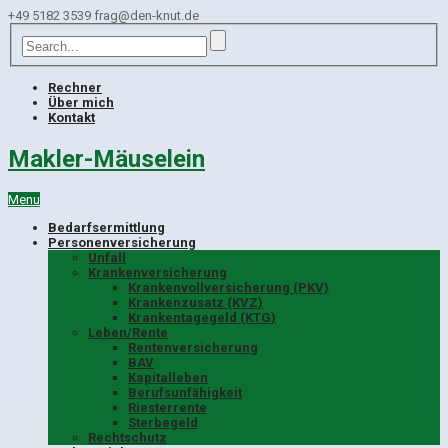
+49 5182 3539
frag@den-knut.de
Rechner
Über mich
Kontakt
Makler-Mäuselein
Menu
Bedarfsermittlung
Personenversicherung
Unfall
Krankenversicherung
Krankenvollversicherung (PKV)
Krankenzusatz (KVZ)
Krankentagegeld (KTG)
Leben/Rente
Rentenversicherung
BAV
Kapitalleben
Berufsunfähigkeit
Riesterrente
Sterbegeld
Rechtschutz