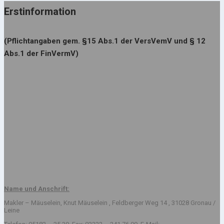
Erstinformation
(Pflichtangaben gem. §15 Abs.1 der VersVemV und § 12
Abs.1 der FinVermV)
Name und Anschrift:
Makler – Mäuselein, Knut Mäuselein , Feldberger Weg 14 , 31028 Gronau /
Leine