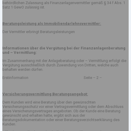
behördlichen Zulassung als Finanzanlagenvermittler gemäß § 34 f Abs. 1
Satz 1 GewO zulässig ist.
Beratungsleistung als Immobiliendarlehnsvermittler:
Der Vermittler erbringt Beratungsleistungen
Informationen über die Vergütung bei der Finanzanlagenberatung
und – Vermittlung:
Im Zusammenhang mit der Anlageberatung oder – Vermittlung erfolgt die
Vergütung ausschließlich durch Zuwendung von Dritten, welche auch
behalten werden dürfen.
Erstinformation Seite – 2 –
Versicherungsvermittlung Beratungsangebot:
Dem Kunden wird eine Beratung über den gewünschten
Versicherungsschutz vor einer Vertragsvermittlung oder dem Abschluss
eines Versicherungsvertrages angeboten. Ob der Kunde eine Beratung
gewünscht und erhalten hatte, ergibt sich aus der
Beratungsdokumentation oder einer Beratungsverzichtserklärung des
Kunden.