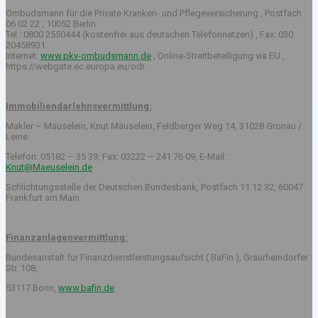
Ombudsmann für die Private Kranken- und Pflegeversicherung , Postfach
06 02 22 , 10052 Berlin
Tel.: 0800 2550444 (kostenfrei aus deutschen Telefonnetzen) , Fax: 030
20458931
Internet:
www.pkv-ombudsmann.de
, Online-Streitbeteiligung via EU ,
https://webgate.ec.europa.eu/odr
Immobiliendarlehnsvermittlung:
Makler – Mäuselein, Knut Mäuselein, Feldberger Weg 14, 31028 Gronau /
Leine
Telefon: 05182 – 35 39, Fax: 03222 – 241 76 09, E-Mail:
Knut@Maeuselein.de
Schlichtungsstelle der Deutschen Bundesbank, Postfach 11 12 32, 60047
Frankfurt am Main
Finanzanlagenvermittlung:
Bundesanstalt für Finanzdienstleistungsaufsicht ( BaFin ), Graurheindorfer
Str. 108,
53117 Bonn,
www.bafin.de