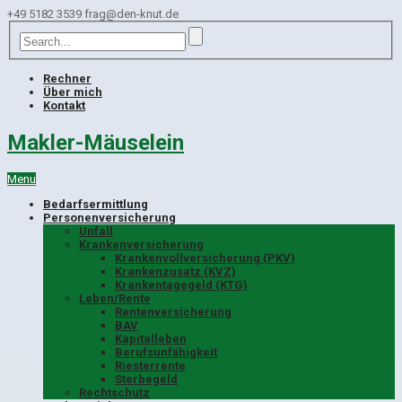
+49 5182 3539
frag@den-knut.de
Rechner
Über mich
Kontakt
Makler-Mäuselein
Menu
Bedarfsermittlung
Personenversicherung
Unfall
Krankenversicherung
Krankenvollversicherung (PKV)
Krankenzusatz (KVZ)
Krankentagegeld (KTG)
Leben/Rente
Rentenversicherung
BAV
Kapitalleben
Berufsunfähigkeit
Riesterrente
Sterbegeld
Rechtschutz