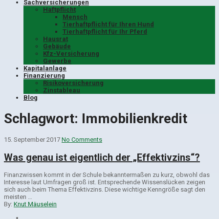
Sachversicherungen
Haftpflicht
Mensch
Tierhaftpflicht für Ihren Hund
Tierhaftpflicht für Ihr Pferd
Hausrat
Gebäude
Kfz-Versicherung
Gewerbe
Kapitalanlage
Finanzierung
Risikoversicherung
Zinstableau
Blog
Schlagwort:
Immobilienkredit
15. September 2017
No Comments
Was genau ist eigentlich der „Effektivzins“?
Finanzwissen kommt in der Schule bekanntermaßen zu kurz, obwohl das
Interesse laut Umfragen groß ist. Entsprechende Wissenslücken zeigen
sich auch beim Thema Effektivzins. Diese wichtige Kenngröße sagt den
meisten …
By:
Knut Mäuselein