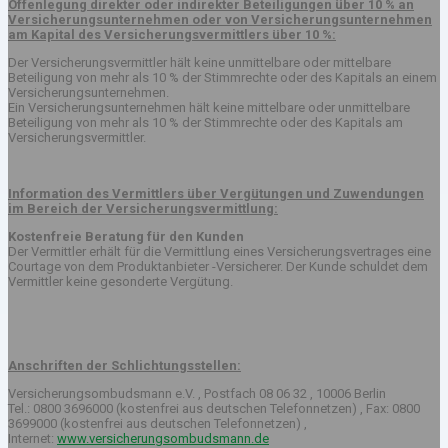
Offenlegung direkter oder indirekter Beteiligungen über 10 % an
Versicherungsunternehmen oder von Versicherungsunternehmen
am Kapital des Versicherungsvermittlers über 10 %:
Der Versicherungsvermittler hält keine unmittelbare oder mittelbare
Beteiligung von mehr als 10 % der Stimmrechte oder des Kapitals an einem
Versicherungsunternehmen.
Ein Versicherungsunternehmen hält keine mittelbare oder unmittelbare
Beteiligung von mehr als 10 % der Stimmrechte oder des Kapitals am
Versicherungsvermittler.
Information des Vermittlers über Vergütungen und Zuwendungen
im Bereich der Versicherungsvermittlung:
Kostenfreie Beratung für den Kunden
Der Vermittler erhält für die Vermittlung eines Versicherungsvertrages eine
Courtage von dem Produktanbieter -Versicherer. Der Kunde schuldet dem
Vermittler keine gesonderte Vergütung.
Anschriften der Schlichtungsstellen:
Versicherungsombudsmann e.V. , Postfach 08 06 32 , 10006 Berlin
Tel.: 0800 3696000 (kostenfrei aus deutschen Telefonnetzen) , Fax: 0800
3699000 (kostenfrei aus deutschen Telefonnetzen) ,
Internet:
www.versicherungsombudsmann.de