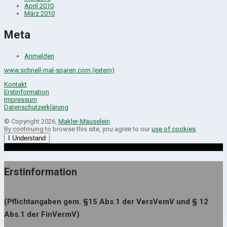
April 2010
März 2010
Meta
Anmelden
www.schnell-mal-sparen.com (extern)
Kontakt
Erstinformation
Impressum
Datenschutzerklärung
© Copyright 2026,
Makler-Mäuselein
By continuing to browse this site, you agree to our
use of cookies
.
I Understand
Erstinformation
(Pflichtangaben gem. §15 Abs.1 der VersVemV und § 12
Abs.1 der FinVermV)