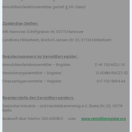
Immobiliendarlehnsvermittler gemäß § 34 i GewO
Zuständige Stellen:
IHK Hannover, Schiffgraben 49, 30175 Hannover
Landkreis Hildesheim, Bischof-Jansen-Str. 31, 31134 Hildesheim
Registernummern im Vermittlerregister:
Immobiliendarlehnsvermittler – Register: D-W-133-MZLI-10
Versicherungsvermittler – Register: D-0O8M-B6CZ1-52
Finanzanlagenvermittler – Register: D-F-133-5KR4-64
Registerstelle des Vermittlerregisters:
Deutscher Industrie – und Handelskammertag e.V., Breite Str. 29, 10178
Berlin
Auskunft über Telefon: 030-30308-0 oder
www.vermittlerregister.org