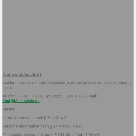
Name und Anschrift:
Makler – Mäuselein, Knut Mäuselein , Feldberger Weg 14 , 31028 Gronau /
Leine
Telefon: 05182 – 35 39, Fax: 03222 – 241 76 09, E-Mail:
Knut@Maeuselein.de
Status:
Immobilienmakler nach § 34 c GewO
Versicherungsmakler nach § 34 d Abs.1 GewO
Finanzanlagenvermittler nach § 34 f Abs.1 Satz 1 GewO