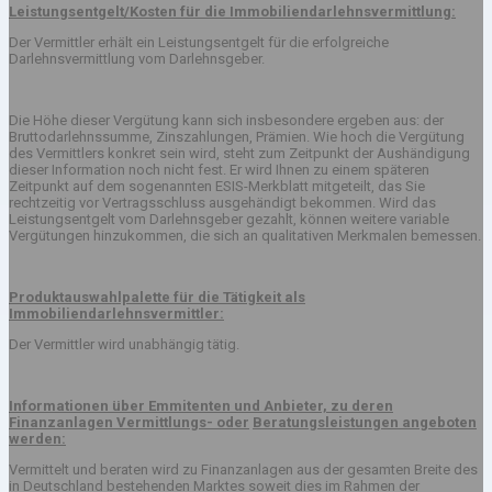
Leistungsentgelt/Kosten für die Immobiliendarlehnsvermittlung:
Der Vermittler erhält ein Leistungsentgelt für die erfolgreiche
Darlehnsvermittlung vom Darlehnsgeber.
Die Höhe dieser Vergütung kann sich insbesondere ergeben aus: der
Bruttodarlehnssumme, Zinszahlungen, Prämien. Wie hoch die Vergütung
des Vermittlers konkret sein wird, steht zum Zeitpunkt der Aushändigung
dieser Information noch nicht fest. Er wird Ihnen zu einem späteren
Zeitpunkt auf dem sogenannten ESIS-Merkblatt mitgeteilt, das Sie
rechtzeitig vor Vertragsschluss ausgehändigt bekommen. Wird das
Leistungsentgelt vom Darlehnsgeber gezahlt, können weitere variable
Vergütungen hinzukommen, die sich an qualitativen Merkmalen bemessen.
Produktauswahlpalette für die Tätigkeit als
Immobiliendarlehnsvermittler:
Der Vermittler wird unabhängig tätig.
Informationen über Emmitenten und Anbieter, zu deren
Finanzanlagen Vermittlungs- oder
Beratungsleistungen angeboten
werden:
Vermittelt und beraten wird zu Finanzanlagen aus der gesamten Breite des
in Deutschland bestehenden Marktes soweit dies im Rahmen der