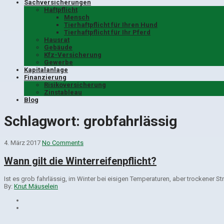
Sachversicherungen
Haftpflicht
Mensch
Tierhaftpflicht für Ihren Hund
Tierhaftpflicht für Ihr Pferd
Hausrat
Gebäude
Kfz-Versicherung
Gewerbe
Kapitalanlage
Finanzierung
Risikoversicherung
Zinstableau
Blog
Schlagwort:
grobfahrlässig
4. März 2017
No Comments
Wann gilt die Winterreifenpflicht?
Ist es grob fahrlässig, im Winter bei eisigen Temperaturen, aber trockener
By:
Knut Mäuselein