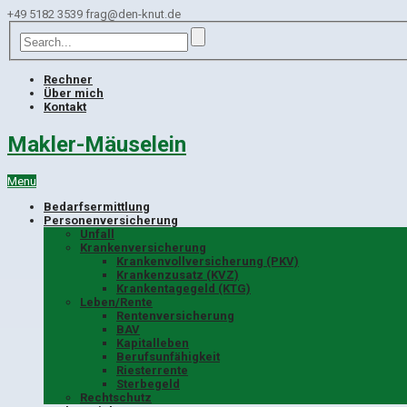
+49 5182 3539
frag@den-knut.de
Rechner
Über mich
Kontakt
Makler-Mäuselein
Menu
Bedarfsermittlung
Personenversicherung
Unfall
Krankenversicherung
Krankenvollversicherung (PKV)
Krankenzusatz (KVZ)
Krankentagegeld (KTG)
Leben/Rente
Rentenversicherung
BAV
Kapitalleben
Berufsunfähigkeit
Riesterrente
Sterbegeld
Rechtschutz