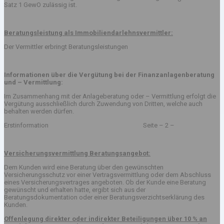
Satz 1 GewO zulässig ist.
Beratungsleistung als Immobiliendarlehnsvermittler:
Der Vermittler erbringt Beratungsleistungen
Informationen über die Vergütung bei der Finanzanlagenberatung
und – Vermittlung:
Im Zusammenhang mit der Anlageberatung oder – Vermittlung erfolgt die
Vergütung ausschließlich durch Zuwendung von Dritten, welche auch
behalten werden dürfen.
Erstinformation Seite – 2 –
Versicherungsvermittlung Beratungsangebot:
Dem Kunden wird eine Beratung über den gewünschten
Versicherungsschutz vor einer Vertragsvermittlung oder dem Abschluss
eines Versicherungsvertrages angeboten. Ob der Kunde eine Beratung
gewünscht und erhalten hatte, ergibt sich aus der
Beratungsdokumentation oder einer Beratungsverzichtserklärung des
Kunden.
Offenlegung direkter oder indirekter Beteiligungen über 10 % an