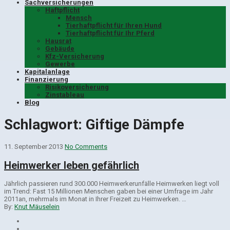
Sachversicherungen
Haftpflicht
Mensch
Tierhaftpflicht für Ihren Hund
Tierhaftpflicht für Ihr Pferd
Hausrat
Gebäude
Kfz-Versicherung
Gewerbe
Kapitalanlage
Finanzierung
Risikoversicherung
Zinstableau
Blog
Schlagwort:
Giftige Dämpfe
11. September 2013
No Comments
Heimwerker leben gefährlich
Jährlich passieren rund 300.000 Heimwerkerunfälle Heimwerken liegt voll
im Trend: Fast 15 Millionen Menschen gaben bei einer Umfrage im Jahr
2011an, mehrmals im Monat in Ihrer Freizeit zu Heimwerken. …
By:
Knut Mäuselein