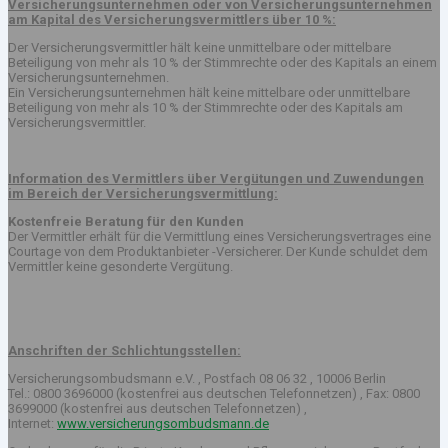
Versicherungsunternehmen oder von Versicherungsunternehmen
am Kapital des Versicherungsvermittlers über 10 %:
Der Versicherungsvermittler hält keine unmittelbare oder mittelbare
Beteiligung von mehr als 10 % der Stimmrechte oder des Kapitals an einem
Versicherungsunternehmen.
Ein Versicherungsunternehmen hält keine mittelbare oder unmittelbare
Beteiligung von mehr als 10 % der Stimmrechte oder des Kapitals am
Versicherungsvermittler.
Information des Vermittlers über Vergütungen und Zuwendungen
im Bereich der Versicherungsvermittlung:
Kostenfreie Beratung für den Kunden
Der Vermittler erhält für die Vermittlung eines Versicherungsvertrages eine
Courtage von dem Produktanbieter -Versicherer. Der Kunde schuldet dem
Vermittler keine gesonderte Vergütung.
Anschriften der Schlichtungsstellen:
Versicherungsombudsmann e.V. , Postfach 08 06 32 , 10006 Berlin
Tel.: 0800 3696000 (kostenfrei aus deutschen Telefonnetzen) , Fax: 0800
3699000 (kostenfrei aus deutschen Telefonnetzen) ,
Internet:
www.versicherungsombudsmann.de