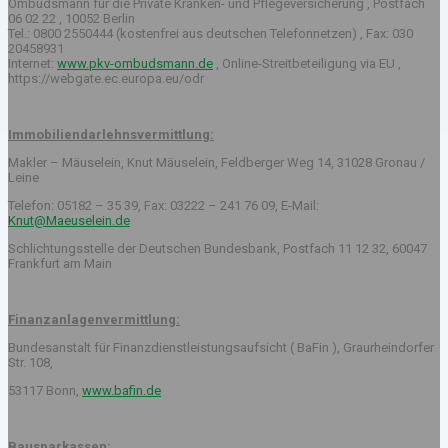
Ombudsmann für die Private Kranken- und Pflegeversicherung , Postfach
06 02 22 , 10052 Berlin
Tel.: 0800 2550444 (kostenfrei aus deutschen Telefonnetzen) , Fax: 030
20458931
Internet:
www.pkv-ombudsmann.de
, Online-Streitbeteiligung via EU ,
https://webgate.ec.europa.eu/odr
Immobiliendarlehnsvermittlung:
Makler – Mäuselein, Knut Mäuselein, Feldberger Weg 14, 31028 Gronau /
Leine
Telefon: 05182 – 35 39, Fax: 03222 – 241 76 09, E-Mail:
Knut@Maeuselein.de
Schlichtungsstelle der Deutschen Bundesbank, Postfach 11 12 32, 60047
Frankfurt am Main
Finanzanlagenvermittlung:
Bundesanstalt für Finanzdienstleistungsaufsicht ( BaFin ), Graurheindorfer
Str. 108,
53117 Bonn,
www.bafin.de
Bausparkassen: