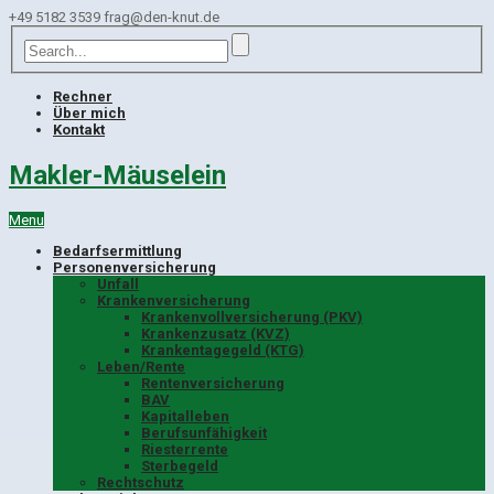
+49 5182 3539
frag@den-knut.de
Rechner
Über mich
Kontakt
Makler-Mäuselein
Menu
Bedarfsermittlung
Personenversicherung
Unfall
Krankenversicherung
Krankenvollversicherung (PKV)
Krankenzusatz (KVZ)
Krankentagegeld (KTG)
Leben/Rente
Rentenversicherung
BAV
Kapitalleben
Berufsunfähigkeit
Riesterrente
Sterbegeld
Rechtschutz