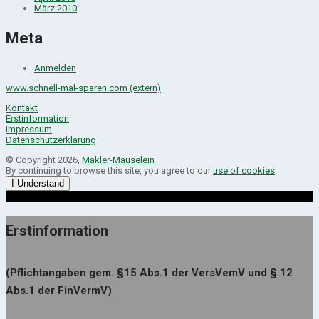
März 2010
Meta
Anmelden
www.schnell-mal-sparen.com (extern)
Kontakt
Erstinformation
Impressum
Datenschutzerklärung
© Copyright 2026,
Makler-Mäuselein
By continuing to browse this site, you agree to our
use of cookies
.
I Understand
Erstinformation
(Pflichtangaben gem. §15 Abs.1 der VersVemV und § 12
Abs.1 der FinVermV)