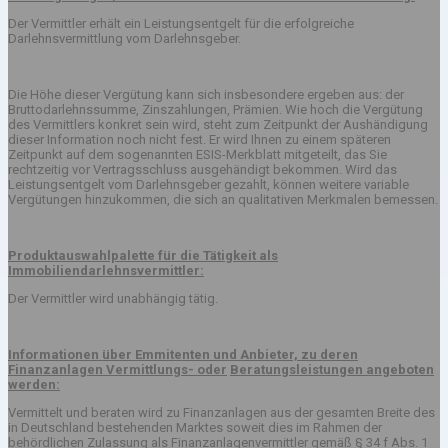
Der Vermittler erhält ein Leistungsentgelt für die erfolgreiche
Darlehnsvermittlung vom Darlehnsgeber.
Die Höhe dieser Vergütung kann sich insbesondere ergeben aus: der
Bruttodarlehnssumme, Zinszahlungen, Prämien. Wie hoch die Vergütung
des Vermittlers konkret sein wird, steht zum Zeitpunkt der Aushändigung
dieser Information noch nicht fest. Er wird Ihnen zu einem späteren
Zeitpunkt auf dem sogenannten ESIS-Merkblatt mitgeteilt, das Sie
rechtzeitig vor Vertragsschluss ausgehändigt bekommen. Wird das
Leistungsentgelt vom Darlehnsgeber gezahlt, können weitere variable
Vergütungen hinzukommen, die sich an qualitativen Merkmalen bemessen.
Produktauswahlpalette für die Tätigkeit als
Immobiliendarlehnsvermittler:
Der Vermittler wird unabhängig tätig.
Informationen über Emmitenten und Anbieter, zu deren
Finanzanlagen Vermittlungs- oder
Beratungsleistungen angeboten
werden:
Vermittelt und beraten wird zu Finanzanlagen aus der gesamten Breite des
in Deutschland bestehenden Marktes soweit dies im Rahmen der
behördlichen Zulassung als Finanzanlagenvermittler gemäß § 34 f Abs. 1