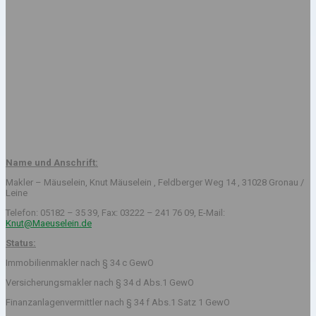
Name und Anschrift:
Makler – Mäuselein, Knut Mäuselein , Feldberger Weg 14 , 31028 Gronau /
Leine
Telefon: 05182 – 35 39, Fax: 03222 – 241 76 09, E-Mail:
Knut@Maeuselein.de
Status:
Immobilienmakler nach § 34 c GewO
Versicherungsmakler nach § 34 d Abs.1 GewO
Finanzanlagenvermittler nach § 34 f Abs.1 Satz 1 GewO