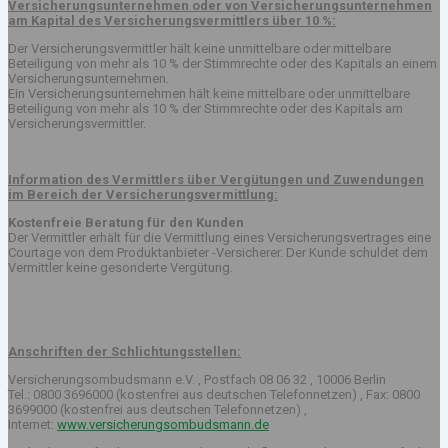
Versicherungsunternehmen oder von Versicherungsunternehmen
am Kapital des Versicherungsvermittlers über 10 %:
Der Versicherungsvermittler hält keine unmittelbare oder mittelbare
Beteiligung von mehr als 10 % der Stimmrechte oder des Kapitals an einem
Versicherungsunternehmen.
Ein Versicherungsunternehmen hält keine mittelbare oder unmittelbare
Beteiligung von mehr als 10 % der Stimmrechte oder des Kapitals am
Versicherungsvermittler.
Information des Vermittlers über Vergütungen und Zuwendungen
im Bereich der Versicherungsvermittlung:
Kostenfreie Beratung für den Kunden
Der Vermittler erhält für die Vermittlung eines Versicherungsvertrages eine
Courtage von dem Produktanbieter -Versicherer. Der Kunde schuldet dem
Vermittler keine gesonderte Vergütung.
Anschriften der Schlichtungsstellen:
Versicherungsombudsmann e.V. , Postfach 08 06 32 , 10006 Berlin
Tel.: 0800 3696000 (kostenfrei aus deutschen Telefonnetzen) , Fax: 0800
3699000 (kostenfrei aus deutschen Telefonnetzen) ,
Internet:
www.versicherungsombudsmann.de