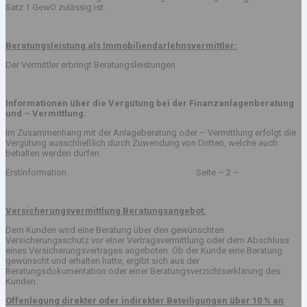
Satz 1 GewO zulässig ist.
Beratungsleistung als Immobiliendarlehnsvermittler:
Der Vermittler erbringt Beratungsleistungen
Informationen über die Vergütung bei der Finanzanlagenberatung
und – Vermittlung:
Im Zusammenhang mit der Anlageberatung oder – Vermittlung erfolgt die
Vergütung ausschließlich durch Zuwendung von Dritten, welche auch
behalten werden dürfen.
Erstinformation Seite – 2 –
Versicherungsvermittlung Beratungsangebot:
Dem Kunden wird eine Beratung über den gewünschten
Versicherungsschutz vor einer Vertragsvermittlung oder dem Abschluss
eines Versicherungsvertrages angeboten. Ob der Kunde eine Beratung
gewünscht und erhalten hatte, ergibt sich aus der
Beratungsdokumentation oder einer Beratungsverzichtserklärung des
Kunden.
Offenlegung direkter oder indirekter Beteiligungen über 10 % an