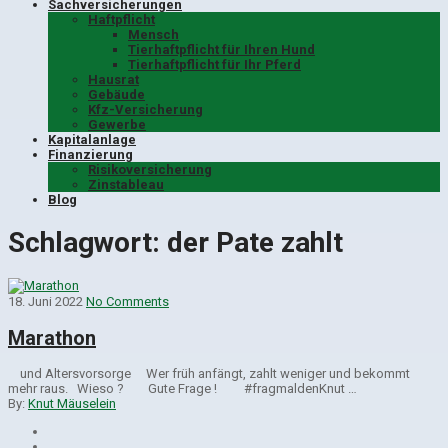
Sachversicherungen
Haftpflicht
Mensch
Tierhaftpflicht für Ihren Hund
Tierhaftpflicht für Ihr Pferd
Hausrat
Gebäude
Kfz-Versicherung
Gewerbe
Kapitalanlage
Finanzierung
Risikoversicherung
Zinstableau
Blog
Schlagwort:
der Pate zahlt
18. Juni 2022
No Comments
Marathon
und Altersvorsorge Wer früh anfängt, zahlt weniger und bekommt
mehr raus. Wieso ? Gute Frage ! #fragmaldenKnut …
By:
Knut Mäuselein