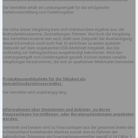
Der Vermittler erhält ein Leistungsentgelt für die erfolgreiche
Darlehnsvermittlung vom Darlehnsgeber.
Die Höhe dieser Vergütung kann sich insbesondere ergeben aus: der
Bruttodarlehnssumme, Zinszahlungen, Prämien. Wie hoch die Vergütung
des Vermittlers konkret sein wird, steht zum Zeitpunkt der Aushändigung
dieser Information noch nicht fest. Er wird Ihnen zu einem späteren
Zeitpunkt auf dem sogenannten ESIS-Merkblatt mitgeteilt, das Sie
rechtzeitig vor Vertragsschluss ausgehändigt bekommen. Wird das
Leistungsentgelt vom Darlehnsgeber gezahlt, können weitere variable
Vergütungen hinzukommen, die sich an qualitativen Merkmalen bemessen.
Produktauswahlpalette für die Tätigkeit als
Immobiliendarlehnsvermittler:
Der Vermittler wird unabhängig tätig.
Informationen über Emmitenten und Anbieter, zu deren
Finanzanlagen Vermittlungs- oder
Beratungsleistungen angeboten
werden:
Vermittelt und beraten wird zu Finanzanlagen aus der gesamten Breite des
in Deutschland bestehenden Marktes soweit dies im Rahmen der
behördlichen Zulassung als Finanzanlagenvermittler gemäß § 34 f Abs. 1