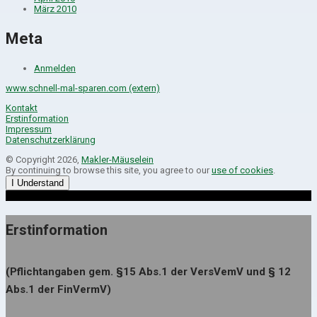
März 2010
Meta
Anmelden
www.schnell-mal-sparen.com (extern)
Kontakt
Erstinformation
Impressum
Datenschutzerklärung
© Copyright 2026,
Makler-Mäuselein
By continuing to browse this site, you agree to our
use of cookies
.
I Understand
Erstinformation
(Pflichtangaben gem. §15 Abs.1 der VersVemV und § 12
Abs.1 der FinVermV)