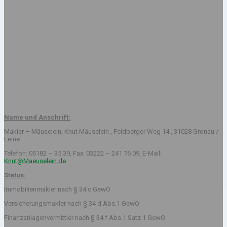
Name und Anschrift:
Makler – Mäuselein, Knut Mäuselein , Feldberger Weg 14 , 31028 Gronau /
Leine
Telefon: 05182 – 35 39, Fax: 03222 – 241 76 09, E-Mail:
Knut@Maeuselein.de
Status:
Immobilienmakler nach § 34 c GewO
Versicherungsmakler nach § 34 d Abs.1 GewO
Finanzanlagenvermittler nach § 34 f Abs.1 Satz 1 GewO