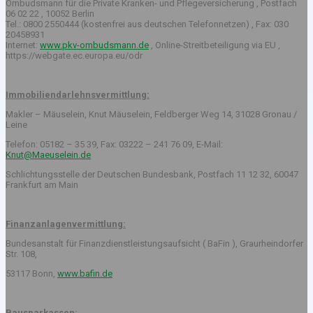
Ombudsmann für die Private Kranken- und Pflegeversicherung , Postfach
06 02 22 , 10052 Berlin
Tel.: 0800 2550444 (kostenfrei aus deutschen Telefonnetzen) , Fax: 030
20458931
Internet:
www.pkv-ombudsmann.de
, Online-Streitbeteiligung via EU ,
https://webgate.ec.europa.eu/odr
Immobiliendarlehnsvermittlung:
Makler – Mäuselein, Knut Mäuselein, Feldberger Weg 14, 31028 Gronau /
Leine
Telefon: 05182 – 35 39, Fax: 03222 – 241 76 09, E-Mail:
Knut@Maeuselein.de
Schlichtungsstelle der Deutschen Bundesbank, Postfach 11 12 32, 60047
Frankfurt am Main
Finanzanlagenvermittlung:
Bundesanstalt für Finanzdienstleistungsaufsicht ( BaFin ), Graurheindorfer
Str. 108,
53117 Bonn,
www.bafin.de
Bausparkassen: