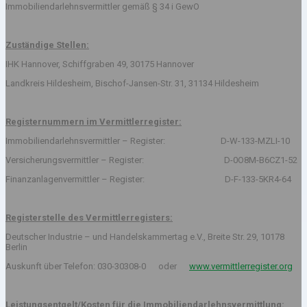
Immobiliendarlehnsvermittler gemäß § 34 i GewO
Zuständige Stellen:
IHK Hannover, Schiffgraben 49, 30175 Hannover
Landkreis Hildesheim, Bischof-Jansen-Str. 31, 31134 Hildesheim
Registernummern im Vermittlerregister:
Immobiliendarlehnsvermittler – Register: D-W-133-MZLI-10
Versicherungsvermittler – Register: D-0O8M-B6CZ1-52
Finanzanlagenvermittler – Register: D-F-133-5KR4-64
Registerstelle des Vermittlerregisters:
Deutscher Industrie – und Handelskammertag e.V., Breite Str. 29, 10178
Berlin
Auskunft über Telefon: 030-30308-0 oder
www.vermittlerregister.org
Leistungsentgelt/Kosten für die Immobiliendarlehnsvermittlung: