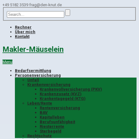
+49 5182 3539
frag@den-knut.de
Rechner
Über mich
Kontakt
Makler-Mäuselein
Menu
Bedarfsermittlung
Personenversicherung
Unfall
Krankenversicherung
Krankenvollversicherung (PKV)
Krankenzusatz (KVZ)
Krankentagegeld (KTG)
Leben/Rente
Rentenversicherung
BAV
Kapitalleben
Berufsunfähigkeit
Riesterrente
Sterbegeld
Rechtschutz