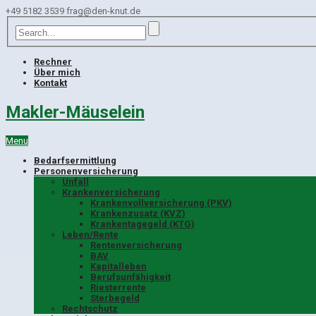
+49 5182 3539
frag@den-knut.de
Rechner
Über mich
Kontakt
Makler-Mäuselein
Menu
Bedarfsermittlung
Personenversicherung
Unfall
Krankenversicherung
Krankenvollversicherung (PKV)
Krankenzusatz (KVZ)
Krankentagegeld (KTG)
Leben/Rente
Rentenversicherung
BAV
Kapitalleben
Berufsunfähigkeit
Riesterrente
Sterbegeld
Rechtschutz