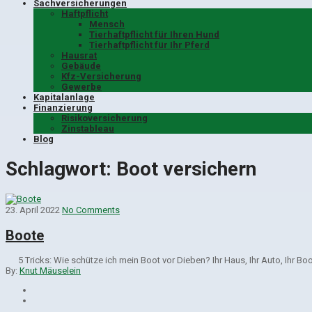
Sachversicherungen
Haftpflicht
Mensch
Tierhaftpflicht für Ihren Hund
Tierhaftpflicht für Ihr Pferd
Hausrat
Gebäude
Kfz-Versicherung
Gewerbe
Kapitalanlage
Finanzierung
Risikoversicherung
Zinstableau
Blog
Schlagwort:
Boot versichern
23. April 2022
No Comments
Boote
5 Tricks: Wie schütze ich mein Boot vor Die­ben? Ihr Haus, Ihr Auto, Ihr Bo
By:
Knut Mäuselein