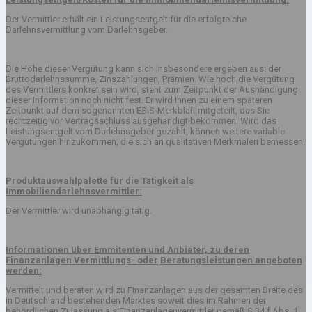
Der Vermittler erhält ein Leistungsentgelt für die erfolgreiche
Darlehnsvermittlung vom Darlehnsgeber.
Die Höhe dieser Vergütung kann sich insbesondere ergeben aus: der
Bruttodarlehnssumme, Zinszahlungen, Prämien. Wie hoch die Vergütung
des Vermittlers konkret sein wird, steht zum Zeitpunkt der Aushändigung
dieser Information noch nicht fest. Er wird Ihnen zu einem späteren
Zeitpunkt auf dem sogenannten ESIS-Merkblatt mitgeteilt, das Sie
rechtzeitig vor Vertragsschluss ausgehändigt bekommen. Wird das
Leistungsentgelt vom Darlehnsgeber gezahlt, können weitere variable
Vergütungen hinzukommen, die sich an qualitativen Merkmalen bemessen.
Produktauswahlpalette für die Tätigkeit als
Immobiliendarlehnsvermittler:
Der Vermittler wird unabhängig tätig.
Informationen über Emmitenten und Anbieter, zu deren
Finanzanlagen Vermittlungs- oder
Beratungsleistungen angeboten
werden:
Vermittelt und beraten wird zu Finanzanlagen aus der gesamten Breite des
in Deutschland bestehenden Marktes soweit dies im Rahmen der
behördlichen Zulassung als Finanzanlagenvermittler gemäß § 34 f Abs. 1