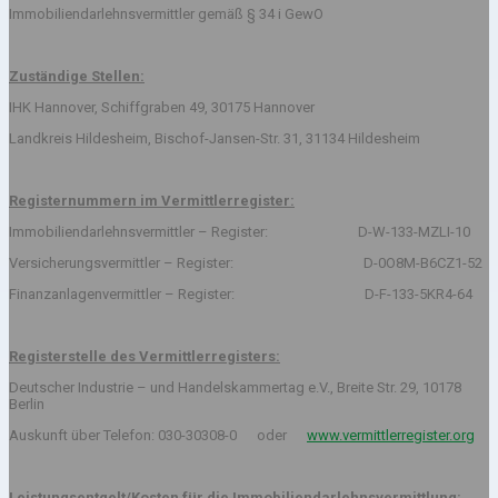
Immobiliendarlehnsvermittler gemäß § 34 i GewO
Zuständige Stellen:
IHK Hannover, Schiffgraben 49, 30175 Hannover
Landkreis Hildesheim, Bischof-Jansen-Str. 31, 31134 Hildesheim
Registernummern im Vermittlerregister:
Immobiliendarlehnsvermittler – Register: D-W-133-MZLI-10
Versicherungsvermittler – Register: D-0O8M-B6CZ1-52
Finanzanlagenvermittler – Register: D-F-133-5KR4-64
Registerstelle des Vermittlerregisters:
Deutscher Industrie – und Handelskammertag e.V., Breite Str. 29, 10178
Berlin
Auskunft über Telefon: 030-30308-0 oder
www.vermittlerregister.org
Leistungsentgelt/Kosten für die Immobiliendarlehnsvermittlung: