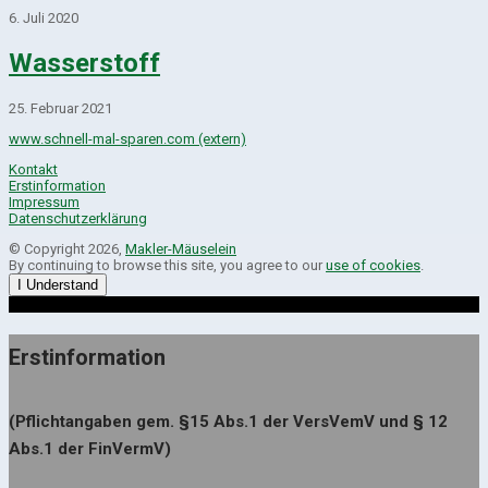
6. Juli 2020
Wasserstoff
25. Februar 2021
www.schnell-mal-sparen.com (extern)
Kontakt
Erstinformation
Impressum
Datenschutzerklärung
© Copyright 2026,
Makler-Mäuselein
By continuing to browse this site, you agree to our
use of cookies
.
I Understand
Erstinformation
(Pflichtangaben gem. §15 Abs.1 der VersVemV und § 12
Abs.1 der FinVermV)