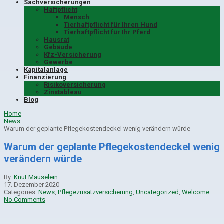
Sachversicherungen
Haftpflicht
Mensch
Tierhaftpflicht für Ihren Hund
Tierhaftpflicht für Ihr Pferd
Hausrat
Gebäude
Kfz-Versicherung
Gewerbe
Kapitalanlage
Finanzierung
Risikoversicherung
Zinstableau
Blog
Home
News
Warum der geplante Pflegekostendeckel wenig verändern würde
Warum der geplante Pflegekostendeckel wenig
verändern würde
By:
Knut Mäuselein
17. Dezember 2020
Categories:
News
,
Pflegezusatzversicherung
,
Uncategorized
,
Welcome
No Comments