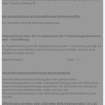
Satz 1 GewO zulässig ist.
Beratungsleistung als Immobiliendarlehnsvermittler:
Der Vermittler erbringt Beratungsleistungen
Informationen über die Vergütung bei der Finanzanlagenberatung
und – Vermittlung:
Im Zusammenhang mit der Anlageberatung oder – Vermittlung erfolgt die
Vergütung ausschließlich durch Zuwendung von Dritten, welche auch
behalten werden dürfen.
Erstinformation Seite – 2 –
Versicherungsvermittlung Beratungsangebot:
Dem Kunden wird eine Beratung über den gewünschten
Versicherungsschutz vor einer Vertragsvermittlung oder dem Abschluss
eines Versicherungsvertrages angeboten. Ob der Kunde eine Beratung
gewünscht und erhalten hatte, ergibt sich aus der
Beratungsdokumentation oder einer Beratungsverzichtserklärung des
Kunden.
Offenlegung direkter oder indirekter Beteiligungen über 10 % an