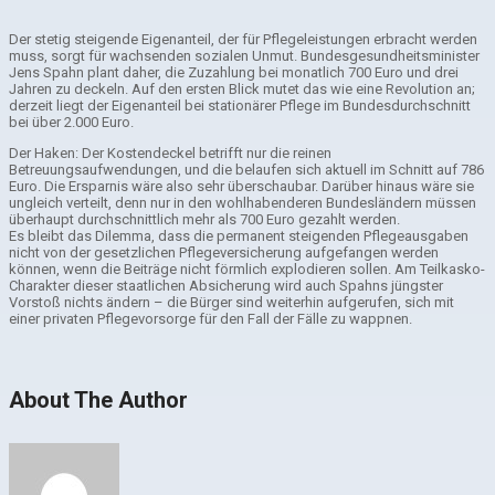
Der stetig steigende Eigenanteil, der für Pflegeleistungen erbracht werden
muss, sorgt für wachsenden sozialen Unmut. Bundesgesundheitsminister
Jens Spahn plant daher, die Zuzahlung bei monatlich 700 Euro und drei
Jahren zu deckeln. Auf den ersten Blick mutet das wie eine Revolution an;
derzeit liegt der Eigenanteil bei stationärer Pflege im Bundesdurchschnitt
bei über 2.000 Euro.
Der Haken: Der Kostendeckel betrifft nur die reinen
Betreuungsaufwendungen, und die belaufen sich aktuell im Schnitt auf 786
Euro. Die Ersparnis wäre also sehr überschaubar. Darüber hinaus wäre sie
ungleich verteilt, denn nur in den wohlhabenderen Bundesländern müssen
überhaupt durchschnittlich mehr als 700 Euro gezahlt werden.
Es bleibt das Dilemma, dass die permanent steigenden Pflegeausgaben
nicht von der gesetzlichen Pflegeversicherung aufgefangen werden
können, wenn die Beiträge nicht förmlich explodieren sollen. Am Teilkasko-
Charakter dieser staatlichen Absicherung wird auch Spahns jüngster
Vorstoß nichts ändern – die Bürger sind weiterhin aufgerufen, sich mit
einer privaten Pflegevorsorge für den Fall der Fälle zu wappnen.
About The Author