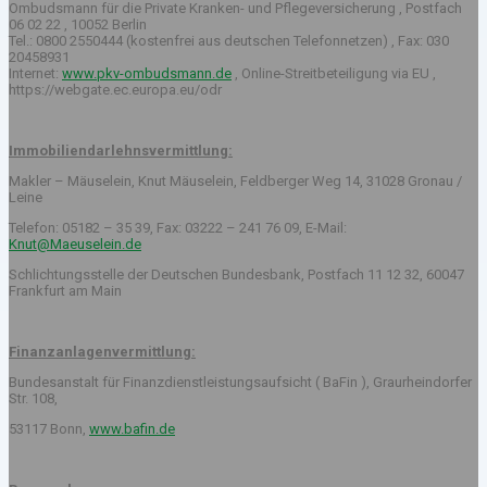
Ombudsmann für die Private Kranken- und Pflegeversicherung , Postfach
06 02 22 , 10052 Berlin
Tel.: 0800 2550444 (kostenfrei aus deutschen Telefonnetzen) , Fax: 030
20458931
Internet:
www.pkv-ombudsmann.de
, Online-Streitbeteiligung via EU ,
https://webgate.ec.europa.eu/odr
Immobiliendarlehnsvermittlung:
Makler – Mäuselein, Knut Mäuselein, Feldberger Weg 14, 31028 Gronau /
Leine
Telefon: 05182 – 35 39, Fax: 03222 – 241 76 09, E-Mail:
Knut@Maeuselein.de
Schlichtungsstelle der Deutschen Bundesbank, Postfach 11 12 32, 60047
Frankfurt am Main
Finanzanlagenvermittlung:
Bundesanstalt für Finanzdienstleistungsaufsicht ( BaFin ), Graurheindorfer
Str. 108,
53117 Bonn,
www.bafin.de