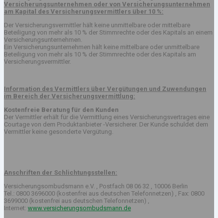
Versicherungsunternehmen oder von Versicherungsunternehmen
am Kapital des Versicherungsvermittlers über 10 %:
Der Versicherungsvermittler hält keine unmittelbare oder mittelbare
Beteiligung von mehr als 10 % der Stimmrechte oder des Kapitals an einem
Versicherungsunternehmen.
Ein Versicherungsunternehmen hält keine mittelbare oder unmittelbare
Beteiligung von mehr als 10 % der Stimmrechte oder des Kapitals am
Versicherungsvermittler.
Information des Vermittlers über Vergütungen und Zuwendungen
im Bereich der Versicherungsvermittlung:
Kostenfreie Beratung für den Kunden
Der Vermittler erhält für die Vermittlung eines Versicherungsvertrages eine
Courtage von dem Produktanbieter -Versicherer. Der Kunde schuldet dem
Vermittler keine gesonderte Vergütung.
Anschriften der Schlichtungsstellen:
Versicherungsombudsmann e.V. , Postfach 08 06 32 , 10006 Berlin
Tel.: 0800 3696000 (kostenfrei aus deutschen Telefonnetzen) , Fax: 0800
3699000 (kostenfrei aus deutschen Telefonnetzen) ,
Internet:
www.versicherungsombudsmann.de