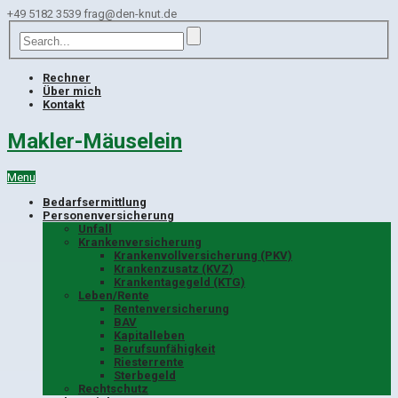
+49 5182 3539
frag@den-knut.de
Rechner
Über mich
Kontakt
Makler-Mäuselein
Menu
Bedarfsermittlung
Personenversicherung
Unfall
Krankenversicherung
Krankenvollversicherung (PKV)
Krankenzusatz (KVZ)
Krankentagegeld (KTG)
Leben/Rente
Rentenversicherung
BAV
Kapitalleben
Berufsunfähigkeit
Riesterrente
Sterbegeld
Rechtschutz