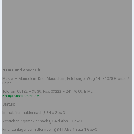
Name und Anschrift:
Makler – Mäuselein, Knut Mäuselein , Feldberger Weg 14 , 31028 Gronau /
Leine
Telefon: 05182 – 35 39, Fax: 03222 – 241 76 09, E-Mail:
Knut@Maeuselein.de
Status:
Immobilienmakler nach § 34 c GewO
Versicherungsmakler nach § 34 d Abs.1 GewO
Finanzanlagenvermittler nach § 34 f Abs.1 Satz 1 GewO