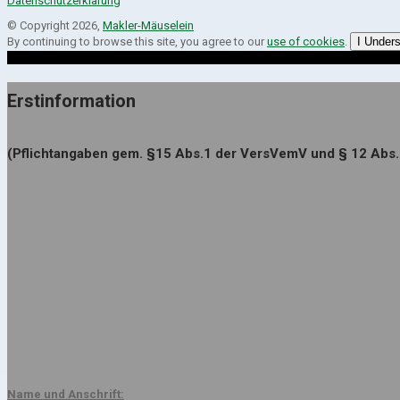
Datenschutzerklärung
© Copyright 2026,
Makler-Mäuselein
By continuing to browse this site, you agree to our
use of cookies
.
I Under
Erstinformation
(Pflichtangaben gem. §15 Abs.1 der VersVemV und § 12 Abs
Name und Anschrift: