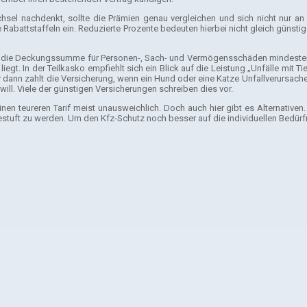
chsel nachdenkt, sollte die Prämien genau vergleichen und sich nicht nur an 
Rabattstaffeln ein. Reduzierte Prozente bedeuten hierbei nicht gleich günstig
te die Deckungssumme für Personen-, Sach- und Vermögensschäden mindestens
. In der Teilkasko empfiehlt sich ein Blick auf die Leistung „Unfälle mit Tie
ur dann zahlt die Versicherung, wenn ein Hund oder eine Katze Unfallverursach
ll. Viele der günstigen Versicherungen schreiben dies vor.
nen teureren Tarif meist unausweichlich. Doch auch hier gibt es Alternativ
stuft zu werden. Um den Kfz-Schutz noch besser auf die individuellen Bedürf