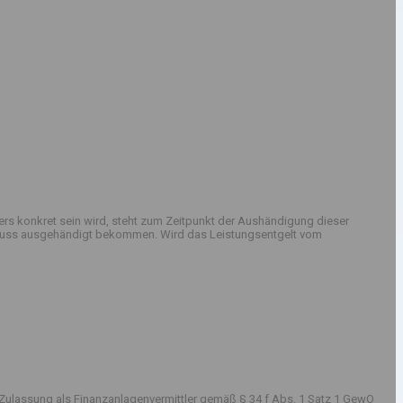
rs konkret sein wird, steht zum Zeitpunkt der Aushändigung dieser
sschluss ausgehändigt bekommen. Wird das Leistungsentgelt vom
Zulassung als Finanzanlagenvermittler gemäß § 34 f Abs. 1 Satz 1 GewO