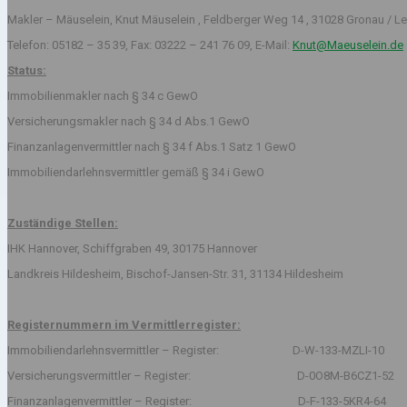
Makler – Mäuselein, Knut Mäuselein , Feldberger Weg 14 , 31028 Gronau / Le
Telefon: 05182 – 35 39, Fax: 03222 – 241 76 09, E-Mail:
Knut@Maeuselein.de
Status:
Immobilienmakler nach § 34 c GewO
Versicherungsmakler nach § 34 d Abs.1 GewO
Finanzanlagenvermittler nach § 34 f Abs.1 Satz 1 GewO
Immobiliendarlehnsvermittler gemäß § 34 i GewO
Zuständige Stellen:
IHK Hannover, Schiffgraben 49, 30175 Hannover
Landkreis Hildesheim, Bischof-Jansen-Str. 31, 31134 Hildesheim
Registernummern im Vermittlerregister:
Immobiliendarlehnsvermittler – Register: D-W-133-MZLI-10
Versicherungsvermittler – Register: D-0O8M-B6CZ1-52
Finanzanlagenvermittler – Register: D-F-133-5KR4-64