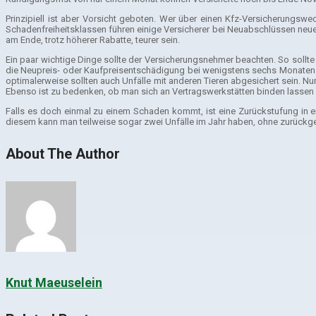
Prinzipiell ist aber Vorsicht geboten. Wer über einen Kfz-Versicherungswe
Schadenfreiheitsklassen führen einige Versicherer bei Neuabschlüssen neue 
am Ende, trotz höherer Rabatte, teurer sein.
Ein paar wichtige Dinge sollte der Versicherungsnehmer beachten. So soll
die Neupreis- oder Kaufpreisentschädigung bei wenigstens sechs Monaten liegt
optimalerweise sollten auch Unfälle mit anderen Tieren abgesichert sein. N
Ebenso ist zu bedenken, ob man sich an Vertragswerkstätten binden lassen wi
Falls es doch einmal zu einem Schaden kommt, ist eine Zurückstufung in ei
diesem kann man teilweise sogar zwei Unfälle im Jahr haben, ohne zurückge
About The Author
Knut Maeuselein