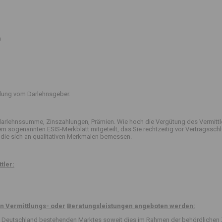
n
ttlung vom Darlehnsgeber.
arlehnssumme, Zinszahlungen, Prämien. Wie hoch die Vergütung des Vermittle
 dem sogenannten ESIS-Merkblatt mitgeteilt, das Sie rechtzeitig vor Vertrag
die sich an qualitativen Merkmalen bemessen.
tler:
n Vermittlungs- oder
Beratungsleistungen angeboten werden:
 in Deutschland bestehenden Marktes soweit dies im Rahmen der behördlichen 