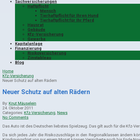
Sachversicherungen
Haftpflicht
Mensch
Tierhaftpflicht für Ihren Hund
Tierhaftpflicht für Ihr Pferd
Hausrat
Gebäude
Kfz-Versicherung
Gewerbe
Kapitalanlage
Finanzierung
Risikoversicherung
Zinstableau
Blog
Home
Kfz-Versicherung
Neuer Schutz auf alten Rädern
Neuer Schutz auf alten Rädern
By:
Knut Mäuselein
24. Oktober 2011
Categories:
Kfz-Versicherung
,
News
No Comments
Das Auto ist des Deutschen liebstes Spielzeug. Das gilt auch für die Kfz-Ve
Da sich jedes Jahr die Risikozuschläge in den Regionalklassen ändern kön
Kündigungsfrist von nur einem Monat können Versicherte noch bis Ende No