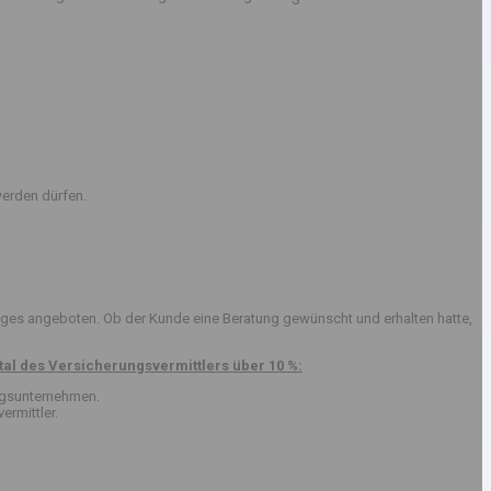
erden dürfen.
ges angeboten. Ob der Kunde eine Beratung gewünscht und erhalten hatte,
al des Versicherungsvermittlers über 10 %:
ungsunternehmen.
ermittler.