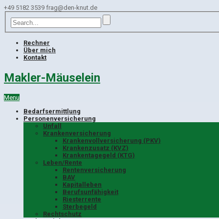
+49 5182 3539
frag@den-knut.de
Rechner
Über mich
Kontakt
Makler-Mäuselein
Menu
Bedarfsermittlung
Personenversicherung
Unfall
Krankenversicherung
Krankenvollversicherung (PKV)
Krankenzusatz (KVZ)
Krankentagegeld (KTG)
Leben/Rente
Rentenversicherung
BAV
Kapitalleben
Berufsunfähigkeit
Riesterrente
Sterbegeld
Rechtschutz