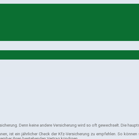
rsicherung. Denn keine andere Versicherung wird so oft gewechselt. Die haupt
nen, ist ein jährlicher Check der Kfz-Versicherung zu empfehlen. So können 
vember ihren bestehenden Vertrag kündigen.