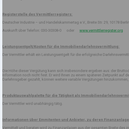
Registerstelle des Vermittlerregisters:
Deutscher Industrie – und Handelskammertag e.V., Breite Str. 29, 10178 Berli
Auskunft über Telefon: 030-30308-0 oder
www.vermittlerregister.org
Leistungsentgelt/Kosten für die Immobiliendarlehnsvermittlung:
Der Vermittler erhält ein Leistungsentgelt für die erfolgreiche Darlehnsvermi
Die Höhe dieser Vergütung kann sich insbesondere ergeben aus: der Bruttod
Information noch nicht fest. Er wird Ihnen zu einem späteren Zeitpunkt auf
Darlehnsgeber gezahlt, können weitere variable Vergütungen hinzukommen, 
Produktauswahlpalette für die Tätigkeit als Immobiliendarlehnsvermit
Der Vermittler wird unabhängig tätig.
Informationen über Emmitenten und Anbieter, zu deren Finanzanlage
Vermittelt und beraten wird zu Finanzanlagen aus der gesamten Breite des