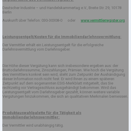
Deutscher Industrie – und Handelskammertag e.V., Breite Str. 29, 10178
Berlin
Auskunft über Telefon: 030-30308-0 oder
www.vermittlerregister.org
Leistungsentgelt/Kosten für die Immobiliendarlehnsvermittlung:
Der Vermittler erhält ein Leistungsentgelt für die erfolgreiche
Darlehnsvermittlung vom Darlehnsgeber.
Die Höhe dieser Vergütung kann sich insbesondere ergeben aus: der
Bruttodarlehnssumme, Zinszahlungen, Prämien. Wie hoch die Vergütung
des Vermittlers konkret sein wird, steht zum Zeitpunkt der Aushändigung
dieser Information noch nicht fest. Er wird Ihnen zu einem späteren
Zeitpunkt auf dem sogenannten ESIS-Merkblatt mitgeteilt, das Sie
rechtzeitig vor Vertragsschluss ausgehändigt bekommen. Wird das
Leistungsentgelt vom Darlehnsgeber gezahlt, können weitere variable
Vergütungen hinzukommen, die sich an qualitativen Merkmalen bemessen.
Produktauswahlpalette für die Tätigkeit als
Immobiliendarlehnsvermittler:
Der Vermittler wird unabhängig tätig.