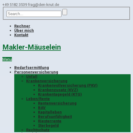
+49 5182 3539
frag@den-knut.de
Rechner
Über mich
Kontakt
Makler-Mäuselein
Menu
Bedarfsermittlung
Personenversicherung
Unfall
Krankenversicherung
Krankenvollversicherung (PKV)
Krankenzusatz (KVZ)
Krankentagegeld (KTG)
Leben/Rente
Rentenversicherung
BAV
Kapitalleben
Berufsunfähigkeit
Riesterrente
Sterbegeld
Rechtschutz