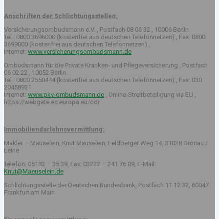
Anschriften der Schlichtungsstellen:
Versicherungsombudsmann e.V. , Postfach 08 06 32 , 10006 Berlin
Tel.: 0800 3696000 (kostenfrei aus deutschen Telefonnetzen) , Fax: 0800
3699000 (kostenfrei aus deutschen Telefonnetzen) ,
Internet:
www.versicherungsombudsmann.de
Ombudsmann für die Private Kranken- und Pflegeversicherung , Postfach
06 02 22 , 10052 Berlin
Tel.: 0800 2550444 (kostenfrei aus deutschen Telefonnetzen) , Fax: 030
20458931
Internet:
www.pkv-ombudsmann.de
, Online-Streitbeteiligung via EU ,
https://webgate.ec.europa.eu/odr
Immobiliendarlehnsvermittlung:
Makler – Mäuselein, Knut Mäuselein, Feldberger Weg 14, 31028 Gronau /
Leine
Telefon: 05182 – 35 39, Fax: 03222 – 241 76 09, E-Mail:
Knut@Maeuselein.de
Schlichtungsstelle der Deutschen Bundesbank, Postfach 11 12 32, 60047
Frankfurt am Main