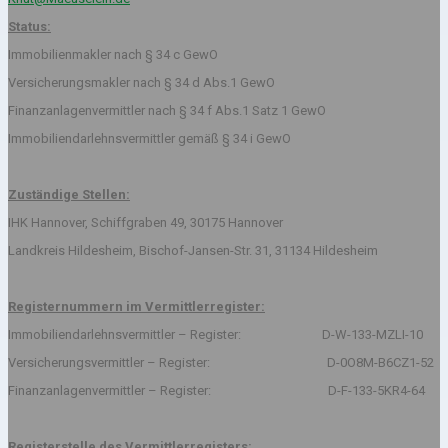
Status:
Immobilienmakler nach § 34 c GewO
Versicherungsmakler nach § 34 d Abs.1 GewO
Finanzanlagenvermittler nach § 34 f Abs.1 Satz 1 GewO
Immobiliendarlehnsvermittler gemäß § 34 i GewO
Zuständige Stellen:
IHK Hannover, Schiffgraben 49, 30175 Hannover
Landkreis Hildesheim, Bischof-Jansen-Str. 31, 31134 Hildesheim
Registernummern im Vermittlerregister:
Immobiliendarlehnsvermittler – Register: D-W-133-MZLI-10
Versicherungsvermittler – Register: D-0O8M-B6CZ1-52
Finanzanlagenvermittler – Register: D-F-133-5KR4-64
Registerstelle des Vermittlerregisters: