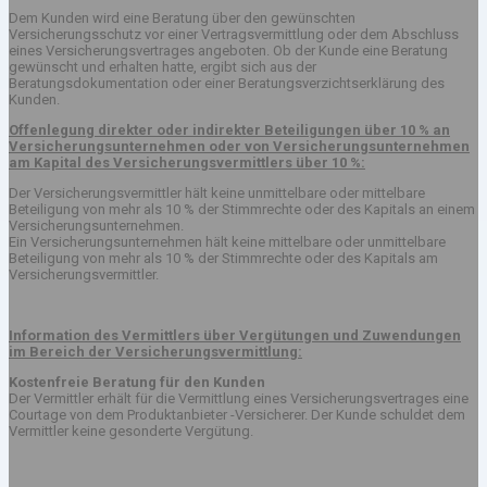
Dem Kunden wird eine Beratung über den gewünschten
Versicherungsschutz vor einer Vertragsvermittlung oder dem Abschluss
eines Versicherungsvertrages angeboten. Ob der Kunde eine Beratung
gewünscht und erhalten hatte, ergibt sich aus der
Beratungsdokumentation oder einer Beratungsverzichtserklärung des
Kunden.
Offenlegung direkter oder indirekter Beteiligungen über 10 % an
Versicherungsunternehmen oder von Versicherungsunternehmen
am Kapital des Versicherungsvermittlers über 10 %:
Der Versicherungsvermittler hält keine unmittelbare oder mittelbare
Beteiligung von mehr als 10 % der Stimmrechte oder des Kapitals an einem
Versicherungsunternehmen.
Ein Versicherungsunternehmen hält keine mittelbare oder unmittelbare
Beteiligung von mehr als 10 % der Stimmrechte oder des Kapitals am
Versicherungsvermittler.
Information des Vermittlers über Vergütungen und Zuwendungen
im Bereich der Versicherungsvermittlung:
Kostenfreie Beratung für den Kunden
Der Vermittler erhält für die Vermittlung eines Versicherungsvertrages eine
Courtage von dem Produktanbieter -Versicherer. Der Kunde schuldet dem
Vermittler keine gesonderte Vergütung.