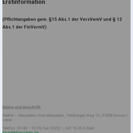
Erstinformation
(Pflichtangaben gem. §15 Abs.1 der VersVemV und § 12
Abs.1 der FinVermV)
Name und Anschrift:
Makler – Mäuselein, Knut Mäuselein , Feldberger Weg 14 , 31028 Gronau /
Leine
Telefon: 05182 – 35 39, Fax: 03222 – 241 76 09, E-Mail:
Knut@Maeuselein.de