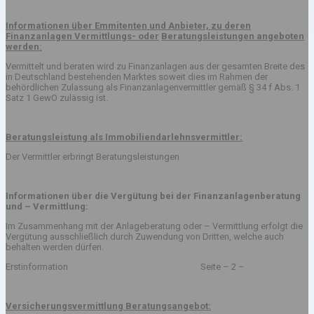
Informationen über Emmitenten und Anbieter, zu deren
Finanzanlagen Vermittlungs- oder
Beratungsleistungen angeboten
werden:
Vermittelt und beraten wird zu Finanzanlagen aus der gesamten Breite des
in Deutschland bestehenden Marktes soweit dies im Rahmen der
behördlichen Zulassung als Finanzanlagenvermittler gemäß § 34 f Abs. 1
Satz 1 GewO zulässig ist.
Beratungsleistung als Immobiliendarlehnsvermittler:
Der Vermittler erbringt Beratungsleistungen
Informationen über die Vergütung bei der Finanzanlagenberatung
und – Vermittlung:
Im Zusammenhang mit der Anlageberatung oder – Vermittlung erfolgt die
Vergütung ausschließlich durch Zuwendung von Dritten, welche auch
behalten werden dürfen.
Erstinformation Seite – 2 –
Versicherungsvermittlung Beratungsangebot: