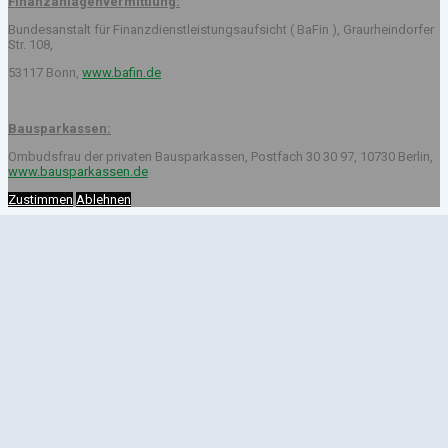
Finanzanlagenvermittlung:
Bundesanstalt für Finanzdienstleistungsaufsicht ( BaFin ), Graurheindorfer
Str. 108,
53117 Bonn,
www.bafin.de
Bausparkassen:
Ombudsfrau der privaten Bausparkassen, Postfach 30 30 97, 10730 Berlin,
www.bausparkassen.de
Zustimmen
Ablehnen