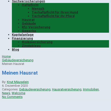
Sachversicherungen
Haftpflicht
Mensch
Tierhaftpflicht für Ihren Hund
Tierhaftpflicht für Ihr Pferd
Hausrat
Gebäude
Kfz-Versicherung
Gewerbe
Kapitalanlage
Finanzierung
Risikoversicherung
Zinstableau
Blog
Home
Gebäudeversicherung
Meinen Hausrat
Meinen Hausrat
By:
Knut Mäuselein
6. Dezember 2020
Categories:
Gebäudeversicherung
,
Hausratversicherung
,
Immobilien
,
News
,
Welcome
No Comments