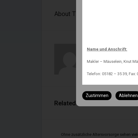
About The Author
Knut Maeuselein
Name und Anschrift:
Makler – Mäuselein, Knut Mä
Telefon: 05182 – 35 39, Fax: 
Status:
Zustimmen
Ablehnen
Immobilienmakler nach § 34
Related Posts
Versicherungsmakler nach §
Finanzanlagenvermittler nac
Ohne zusätzliche Altersvorsorge sehen viele
Immobiliendarlehnsvermittl