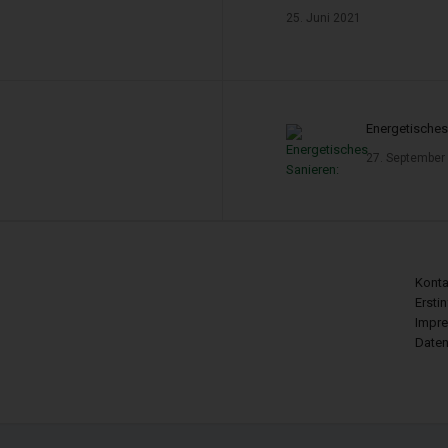
25. Juni 2021
49, 30175 Hannover
Energetisches
of-Jansen-Str. 31, 31134 Hildesheim
27. September
ttlerregister:
ittler – Register: D-W-133-MZLI-10
Konta
Ersti
tler – Register: D-0O8M-B6CZ1-52
Impr
Daten
ler – Register: D-F-133-5KR4-64
lerregisters: