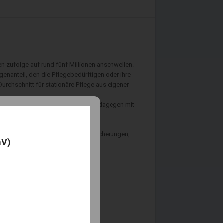
n zufolge auf rund fünf Millionen anschwellen.
genanteil, den die Pflegebedürftigen oder ihre
rchschnitt für stationäre Pflege aus eigener
edürftige in Sachsen-Anhalt müssen dagegen mit
n. Dabei kosten entsprechende Versicherungen,
mV)
prache.