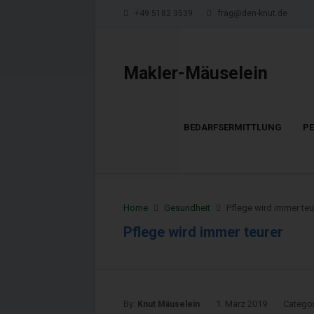
+49 5182 3539
frag@den-knut.de
Makler-Mäuselein
BEDARFSERMITTLUNG
P
Home
Gesundheit
Pflege wird immer teu
Pflege wird immer teurer
By:
1. März 2019
Categor
Knut Mäuselein