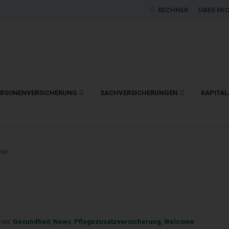
RECHNER
ÜBER MI
ERSONENVERSICHERUNG
SACHVERSICHERUNGEN
KAPITA
rer
ies:
Gesundheit
,
News
,
Pflegezusatzversicherung
,
Welcome