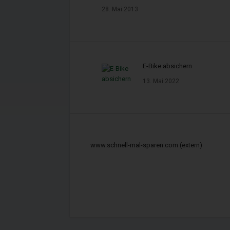
28. Mai 2013
Zuständige Stellen:
IHK Hannover, Schiffgraben 
E-Bike absichern
Landkreis Hildesheim, Bisch
13. Mai 2022
Registernummern im Vermi
Immobiliendarlehnsverm
www.schnell-mal-sparen.com (extern)
Versicherungsvermit
Finanzanlagenvermitt
Registerstelle des Vermitt