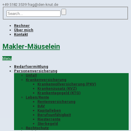
+49 5182 3539
frag@den-knut.de
Rechner
Über mich
Kontakt
Makler-Mäuselein
Menu
Bedarfsermittlung
Personenversicherung
Unfall
Krankenversicherung
Krankenvollversicherung (PKV)
Krankenzusatz (KVZ)
Krankentagegeld (KTG)
Leben/Rente
Rentenversicherung
BAV
Kapitalleben
Berufsunfähigkeit
Riesterrente
Sterbegeld
Rechtschutz