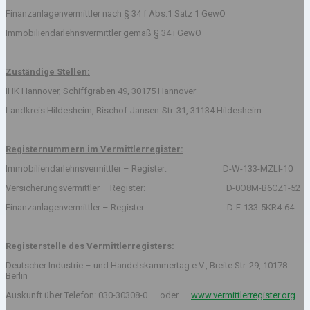
Finanzanlagenvermittler nach § 34 f Abs.1 Satz 1 GewO
Immobiliendarlehnsvermittler gemäß § 34 i GewO
Zuständige Stellen:
IHK Hannover, Schiffgraben 49, 30175 Hannover
Landkreis Hildesheim, Bischof-Jansen-Str. 31, 31134 Hildesheim
Registernummern im Vermittlerregister:
Immobiliendarlehnsvermittler – Register: D-W-133-MZLI-10
Versicherungsvermittler – Register: D-0O8M-B6CZ1-52
Finanzanlagenvermittler – Register: D-F-133-5KR4-64
Registerstelle des Vermittlerregisters:
Deutscher Industrie – und Handelskammertag e.V., Breite Str. 29, 10178
Berlin
Auskunft über Telefon: 030-30308-0 oder
www.vermittlerregister.org