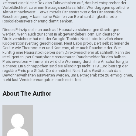
zeichnet eine kleine Box das Fahrverhalten auf, das bei entsprechender
Vorbildlichkeit zu einem Beitragsnachlass führt. Wer dagegen sportliche
Aktivität nachweist – etwa mittels Fitnesstracker oder Fitnessstudio-
Bescheinigung – kann seine Prämien zur Berufsunfähigkeits- oder
Risikolebensversicherung damit senken.
Dieses Prinzip soll nun auch auf Hausratversicherungen übertragen
werden, wenn auch zunächst in abgewandelter Form. Ein deutscher
Direktversicherer hat mit der Google-Tochter Nest Labs kürzlich einen
Kooperationsvertrag geschlossen. Nest Labs produziert selbst lernende
Geräte wie Thermometer und Kameras, aber auch Rauchmelder. Wer
künftig eine Hausratpolice bei dem Direktversicherer abschließt, kann die
intelligenten, per Smartphone steuerbaren Rauchmelder für den halben
Preis erwerben – immerhin wird die Wohnung durch ihre Anschaffung ja
sicherer. Ein Schnäppchen sind sie allerdings nicht: 119 Euro beträgt der
reguläre Preis pro Stück. Ob demnächst Nest-Labs-Geräte auch das
Bewohnerverhalten auswerten werden, um Beitragsrabatte zu ermöglichen,
steht laut Versichererangaben noch nicht fest.
About The Author