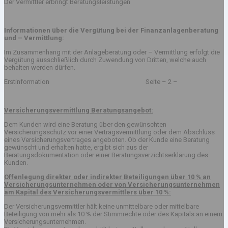
Der Vermittler erbringt Beratungsleistungen
Informationen über die Vergütung bei der Finanzanlagenberatung
und – Vermittlung:
Im Zusammenhang mit der Anlageberatung oder – Vermittlung erfolgt die
Vergütung ausschließlich durch Zuwendung von Dritten, welche auch
behalten werden dürfen.
Erstinformation Seite – 2 –
Versicherungsvermittlung Beratungsangebot:
Dem Kunden wird eine Beratung über den gewünschten
Versicherungsschutz vor einer Vertragsvermittlung oder dem Abschluss
eines Versicherungsvertrages angeboten. Ob der Kunde eine Beratung
gewünscht und erhalten hatte, ergibt sich aus der
Beratungsdokumentation oder einer Beratungsverzichtserklärung des
Kunden.
Offenlegung direkter oder indirekter Beteiligungen über 10 % an
Versicherungsunternehmen oder von Versicherungsunternehmen
am Kapital des Versicherungsvermittlers über 10 %:
Der Versicherungsvermittler hält keine unmittelbare oder mittelbare
Beteiligung von mehr als 10 % der Stimmrechte oder des Kapitals an einem
Versicherungsunternehmen.