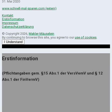
31. Mai 2020
www.schnell-mal-sparen.com (extern)
Kontakt
Erstinformation
Impressum
Datenschutzerklärung
© Copyright 2026,
Makler-Mäuselein
By continuing to browse this site, you agree to our
use of cookies
.
I Understand
Erstinformation
(Pflichtangaben gem. §15 Abs.1 der VersVemV und § 12
Abs.1 der FinVermV)