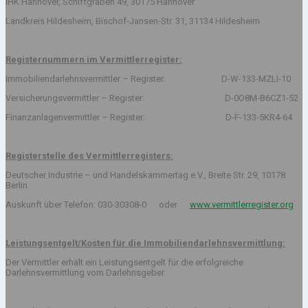
IHK Hannover, Schiffgraben 49, 30175 Hannover
Landkreis Hildesheim, Bischof-Jansen-Str. 31, 31134 Hildesheim
Registernummern im Vermittlerregister:
Immobiliendarlehnsvermittler – Register: D-W-133-MZLI-10
Versicherungsvermittler – Register: D-0O8M-B6CZ1-52
Finanzanlagenvermittler – Register: D-F-133-5KR4-64
Registerstelle des Vermittlerregisters:
Deutscher Industrie – und Handelskammertag e.V., Breite Str. 29, 10178
Berlin
Auskunft über Telefon: 030-30308-0 oder
www.vermittlerregister.org
Leistungsentgelt/Kosten für die Immobiliendarlehnsvermittlung:
Der Vermittler erhält ein Leistungsentgelt für die erfolgreiche
Darlehnsvermittlung vom Darlehnsgeber.