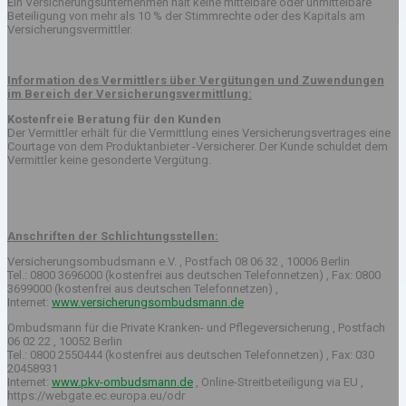
Ein Versicherungsunternehmen hält keine mittelbare oder unmittelbare
Beteiligung von mehr als 10 % der Stimmrechte oder des Kapitals am
Versicherungsvermittler.
Information des Vermittlers über Vergütungen und Zuwendungen
im Bereich der Versicherungsvermittlung:
Kostenfreie Beratung für den Kunden
Der Vermittler erhält für die Vermittlung eines Versicherungsvertrages eine
Courtage von dem Produktanbieter -Versicherer. Der Kunde schuldet dem
Vermittler keine gesonderte Vergütung.
Anschriften der Schlichtungsstellen:
Versicherungsombudsmann e.V. , Postfach 08 06 32 , 10006 Berlin
Tel.: 0800 3696000 (kostenfrei aus deutschen Telefonnetzen) , Fax: 0800
3699000 (kostenfrei aus deutschen Telefonnetzen) ,
Internet:
www.versicherungsombudsmann.de
Ombudsmann für die Private Kranken- und Pflegeversicherung , Postfach
06 02 22 , 10052 Berlin
Tel.: 0800 2550444 (kostenfrei aus deutschen Telefonnetzen) , Fax: 030
20458931
Internet:
www.pkv-ombudsmann.de
, Online-Streitbeteiligung via EU ,
https://webgate.ec.europa.eu/odr