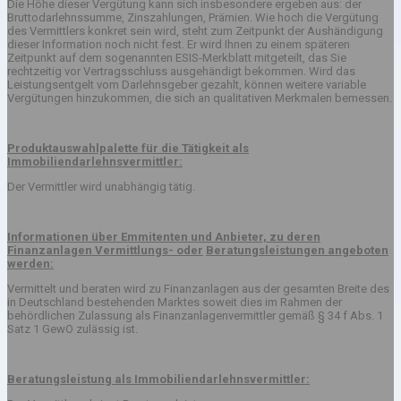
Die Höhe dieser Vergütung kann sich insbesondere ergeben aus: der
Bruttodarlehnssumme, Zinszahlungen, Prämien. Wie hoch die Vergütung
des Vermittlers konkret sein wird, steht zum Zeitpunkt der Aushändigung
dieser Information noch nicht fest. Er wird Ihnen zu einem späteren
Zeitpunkt auf dem sogenannten ESIS-Merkblatt mitgeteilt, das Sie
rechtzeitig vor Vertragsschluss ausgehändigt bekommen. Wird das
Leistungsentgelt vom Darlehnsgeber gezahlt, können weitere variable
Vergütungen hinzukommen, die sich an qualitativen Merkmalen bemessen.
Produktauswahlpalette für die Tätigkeit als
Immobiliendarlehnsvermittler:
Der Vermittler wird unabhängig tätig.
Informationen über Emmitenten und Anbieter, zu deren
Finanzanlagen Vermittlungs- oder
Beratungsleistungen angeboten
werden:
Vermittelt und beraten wird zu Finanzanlagen aus der gesamten Breite des
in Deutschland bestehenden Marktes soweit dies im Rahmen der
behördlichen Zulassung als Finanzanlagenvermittler gemäß § 34 f Abs. 1
Satz 1 GewO zulässig ist.
Beratungsleistung als Immobiliendarlehnsvermittler: