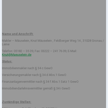
Name und Anschrift:
Makler – Mäuselein, Knut Mäuselein , Feldberger Weg 14 , 31028 Gronau /
Leine
Telefon: 05182 – 35 39, Fax: 03222 – 241 76 09, E-Mail:
Knut@Maeuselein.de
Status:
Immobilienmakler nach § 34 c GewO
Versicherungsmakler nach § 34 d Abs.1 GewO
Finanzanlagenvermittler nach § 34 f Abs.1 Satz 1 GewO
Immobiliendarlehnsvermittler gemäß § 34 i GewO
Zuständige Stellen: