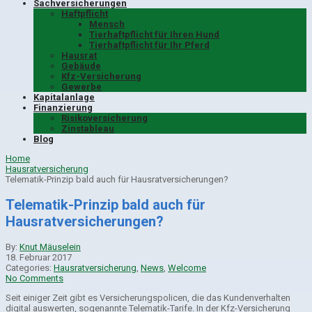
Sachversicherungen
Haftpflicht
Mensch
Tierhaftpflicht für Ihren Hund
Tierhaftpflicht für Ihr Pferd
Hausrat
Gebäude
Kfz-Versicherung
Gewerbe
Kapitalanlage
Finanzierung
Risikoversicherung
Zinstableau
Blog
Home
Hausratversicherung
Telematik-Prinzip bald auch für Hausratversicherungen?
Telematik-Prinzip bald auch für
Hausratversicherungen?
By:
Knut Mäuselein
18. Februar 2017
Categories:
Hausratversicherung
,
News
,
Welcome
No Comments
Seit einiger Zeit gibt es Versicherungspolicen, die das Kundenverhalten
digital auswerten, sogenannte Telematik-Tarife. In der Kfz-Versicherung