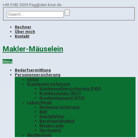
+49 5182 3539
frag@den-knut.de
Rechner
Über mich
Kontakt
Makler-Mäuselein
Menu
Bedarfsermittlung
Personenversicherung
Unfall
Krankenversicherung
Krankenvollversicherung (PKV)
Krankenzusatz (KVZ)
Krankentagegeld (KTG)
Leben/Rente
Rentenversicherung
BAV
Kapitalleben
Berufsunfähigkeit
Riesterrente
Sterbegeld
Rechtschutz