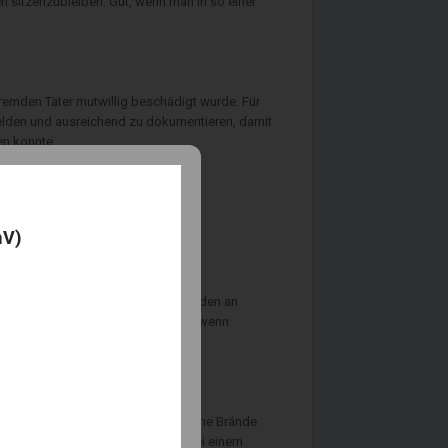
n sitzenzubleiben. Gut, wenn man in so einer
remden Täter mutwillig beschädigt wurde. Für
elden und ausreichend zu dokumentieren, damit
en konnte.
mV)
tversicherung. Sie springt für Schäden an
 ist auch eine Leistung garantiert, wenn
 in Brand setzte. Leider sind solche Brände
uisburg etwa wurden 14 Personen bei einem