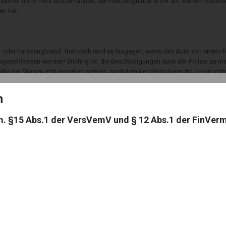
ursacher nicht mehr auszumachen, der Fahrzeughalter droht auf seinem Schade
en hat.
h oder Fahrzeugbrand. Brenzlich wird es hingegen, wenn das Auto von einem f
bgeschlossen werden! Wichtig ist, die Beschädigungen auch der Polizei zu m
 sollte der Wagen erst gegeben werden, nachdem der Versicherer ihn begutacht
on
m. §15 Abs.1 der VersVemV und § 12 Abs.1 der FinVer
rwerk Feuer fing oder bei der Party die teure Vase zerbrach, zahlt eine Hausra
n ein. Gute Verträge verzichten auf die „Einrede grober Fahrlässigkeit“. Dann
eigeführt haben.
Wohngebäudeversicherung auf, etwa wenn eine Silvesterrakete den Dachstuhl
swechsel 2017 waren wieder zahlreiche tragische Ereignisse zu beklagen: in D