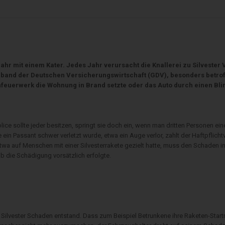
ahr mit einem Kater. Jedes Jahr verursacht die Knallerei zu Silveste
erband der Deutschen Versicherungswirtschaft (GDV), besonders betrof
hfeuerwerk die Wohnung in Brand setzte oder das Auto durch einen Bl
olice sollte jeder besitzen, springt sie doch ein, wenn man dritten Personen 
in Passant schwer verletzt wurde, etwa ein Auge verlor, zahlt der Haftpflicht
twa auf Menschen mit einer Silvesterrakete gezielt hatte, muss den Schaden in 
ob die Schädigung vorsätzlich erfolgte.
u Silvester Schaden entstand. Dass zum Beispiel Betrunkene ihre Raketen-Sta