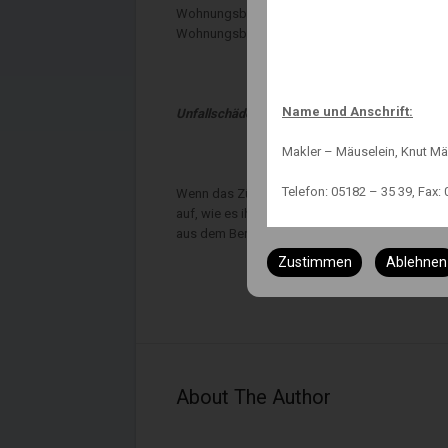
Wohnungsbrand teils schwer verletzt, in Siege
Wohnungsbrände zum Jahresende viermal höher 
Name und Anschrift:
Unfallschäden
Makler – Mäuselein, Knut Mä
Telefon: 05182 – 35 39, Fax: 
Wenn das Zünden der Rakete nicht nur sprichwör
auf, wie es ihr Name schon verrät. Eine Berufsu
Status:
aus dem Beruf ausscheiden muss. Die Feststell
Zustimmen
Ablehnen
Immobilienmakler nach § 34
Versicherungsmakler nach §
Finanzanlagenvermittler nac
Immobiliendarlehnsvermittl
About The Author