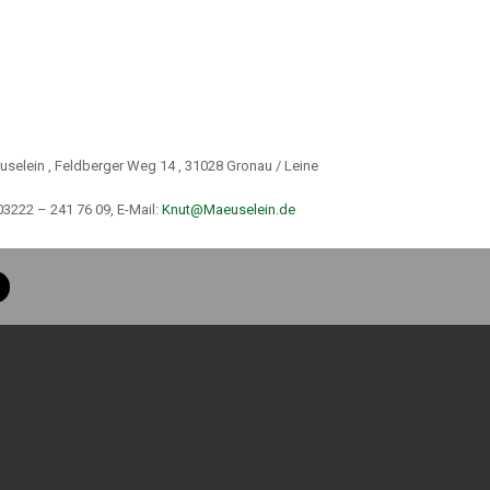
n und Hamburg starben gar Menschen bei Bränden. Die Versicherungswirtschaft
ist als zu anderen Zeiten.
uselein , Feldberger Weg 14 , 31028 Gronau / Leine
03222 – 241 76 09, E-Mail:
Knut@Maeuselein.de
tlich ins Auge ging, ist eine private Unfallversicherung der passende Schutz
nfähigkeitsversicherung ist zusätzlich empfehlenswert – sie sichert die Arbeit
ung einer 50prozentigen Berufsunfähigkeit bewirkt in der Regel die Auszahlun
 c GewO
 34 d Abs.1 GewO
h § 34 f Abs.1 Satz 1 GewO
er gemäß § 34 i GewO