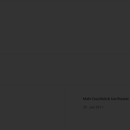
49, 30175 Hannover
of-Jansen-Str. 31, 31134 Hildesheim
ttlerregister:
ittler – Register: D-W-133-MZLI-10
tler – Register: D-0O8M-B6CZ1-52
ler – Register: D-F-133-5KR4-64
Mehr Durchblick bei Riester
25. Juli 2011
lerregisters:
ndelskammertag e.V., Breite Str. 29, 10178 Berlin