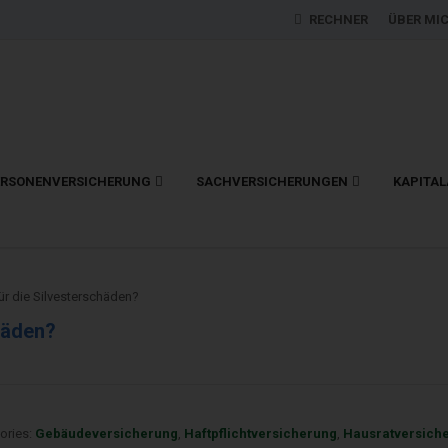
RECHNER
ÜBER MI
ERSONENVERSICHERUNG
SACHVERSICHERUNGEN
KAPITA
ür die Silvesterschäden?
häden?
ories:
Gebäudeversicherung
,
Haftpflichtversicherung
,
Hausratversich