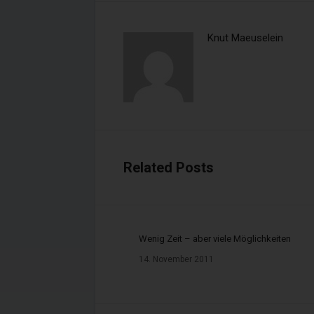
Zuständige Stellen:
Knut Maeuselein
IHK Hannover, Schiffgraben 
Landkreis Hildesheim, Bisch
Registernummern im Vermi
Immobiliendarlehnsverm
Related Posts
Versicherungsvermit
Finanzanlagenvermitt
Wenig Zeit – aber viele Möglichkeiten
14. November 2011
Registerstelle des Vermitt
Deutscher Industrie – und Ha