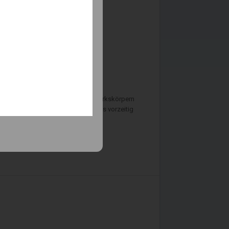
 berichtet, dass die Zahl der
. Sie kommt für Unfälle mit Feuerwerkskörpern
skraft, wenn man infolge des Unfalls vorzeitig
g einer vereinbarten Monatsrente.