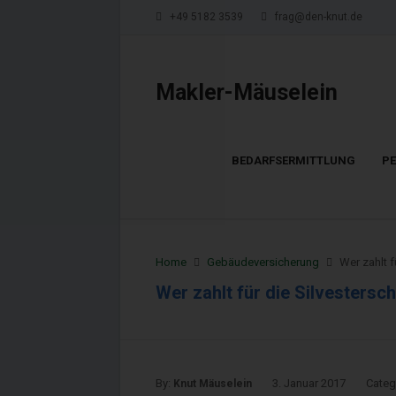
+49 5182 3539
frag@den-knut.de
Makler-Mäuselein
BEDARFSERMITTLUNG
P
Home
Gebäudeversicherung
Wer zahlt f
Wer zahlt für die Silvestersc
By:
3. Januar 2017
Categ
Knut Mäuselein