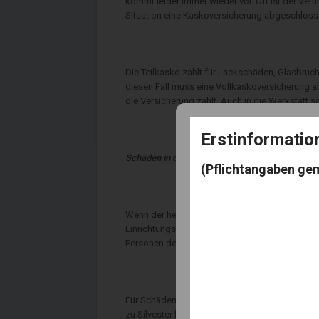
kommt leider immer wieder vor. Oft ist der Ver
Situation eine Kaskoversicherung abgeschloss
Die Teilkasko zahlt für Lackschäden, Glasbruc
diesen Fall muss eine Vollkaskoversicherung a
die Versicherung zahlt. Auch in die Werkstatt
Erstinformati
Schäden in der Wohnung oder am Haus
(Pflichtangaben ge
Wenn der heimische Teppich durch ein Tischfeue
Einrichtungsgegenständen und auch Elektrogeräte
Personen den Schaden stark alkoholisiert herb
Für Schäden am Eigenheim kommt hingegen die 
zu Silvester keine Seltenheit. Auch zum Jahre