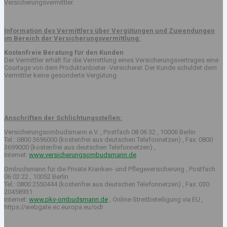
Versicherungsvermittler.
Information des Vermittlers über Vergütungen und Zuwendungen
im Bereich der Versicherungsvermittlung:
Kostenfreie Beratung für den Kunden
Der Vermittler erhält für die Vermittlung eines Versicherungsvertrages eine
Courtage von dem Produktanbieter -Versicherer. Der Kunde schuldet dem
Vermittler keine gesonderte Vergütung.
Anschriften der Schlichtungsstellen:
Versicherungsombudsmann e.V. , Postfach 08 06 32 , 10006 Berlin
Tel.: 0800 3696000 (kostenfrei aus deutschen Telefonnetzen) , Fax: 0800
3699000 (kostenfrei aus deutschen Telefonnetzen) ,
Internet:
www.versicherungsombudsmann.de
Ombudsmann für die Private Kranken- und Pflegeversicherung , Postfach
06 02 22 , 10052 Berlin
Tel.: 0800 2550444 (kostenfrei aus deutschen Telefonnetzen) , Fax: 030
20458931
Internet:
www.pkv-ombudsmann.de
, Online-Streitbeteiligung via EU ,
https://webgate.ec.europa.eu/odr