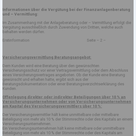
Informationen über die Vergütung bei der Finanzanlagenberatung
und – Vermittlung:
Im Zusammenhang mit der Anlageberatung oder – Vermittlung erfolgt die
Vergütung ausschließlich durch Zuwendung von Dritten, welche auch
behalten werden dürfen.
Erstinformation Seite – 2 –
Versicherungsvermittlung Beratungsangebot:
Dem Kunden wird eine Beratung über den gewünschten
Versicherungsschutz vor einer Vertragsvermittlung oder dem Abschluss
eines Versicherungsvertrages angeboten. Ob der Kunde eine Beratung
gewünscht und erhalten hatte, ergibt sich aus der
Beratungsdokumentation oder einer Beratungsverzichtserklärung des
Kunden.
Offenlegung direkter oder indirekter Beteiligungen über 10 % an
Versicherungsunternehmen oder von Versicherungsunternehmen
am Kapital des Versicherungsvermittlers über 10 %:
Der Versicherungsvermittler hält keine unmittelbare oder mittelbare
Beteiligung von mehr als 10 % der Stimmrechte oder des Kapitals an einem
Versicherungsunternehmen.
Ein Versicherungsunternehmen hält keine mittelbare oder unmittelbare
Beteiligung von mehr als 10 % der Stimmrechte oder des Kapitals am