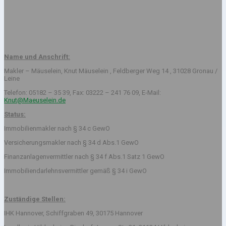
Name und Anschrift:
Makler – Mäuselein, Knut Mäuselein , Feldberger Weg 14 , 31028 Gronau /
Leine
Telefon: 05182 – 35 39, Fax: 03222 – 241 76 09, E-Mail:
Knut@Maeuselein.de
Status:
Immobilienmakler nach § 34 c GewO
Versicherungsmakler nach § 34 d Abs.1 GewO
Finanzanlagenvermittler nach § 34 f Abs.1 Satz 1 GewO
Immobiliendarlehnsvermittler gemäß § 34 i GewO
Zuständige Stellen:
IHK Hannover, Schiffgraben 49, 30175 Hannover