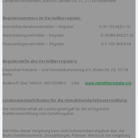
Landkreis Hildesheim, Bischof-Jansen-Str. 31, 31134 Hildesheim
Registernummern im Vermittlerregister:
Immobiliendarlehnsvermittler – Register: D-W-133-MZLI-10
Versicherungsvermittler – Register: D-0O8M-B6CZ1-52
Finanzanlagenvermittler – Register: D-F-133-5KR4-64
Registerstelle des Vermittlerregisters:
Deutscher Industrie – und Handelskammertag e.V., Breite Str. 29, 10178
Berlin
Auskunft über Telefon: 030-30308-0 oder
www.vermittlerregister.org
Leistungsentgelt/Kosten für die Immobiliendarlehnsvermittlung:
Der Vermittler erhält ein Leistungsentgelt für die erfolgreiche
Darlehnsvermittlung vom Darlehnsgeber.
Die Höhe dieser Vergütung kann sich insbesondere ergeben aus: der
Bruttodarlehnssumme, Zinszahlungen, Prämien. Wie hoch die Vergütung