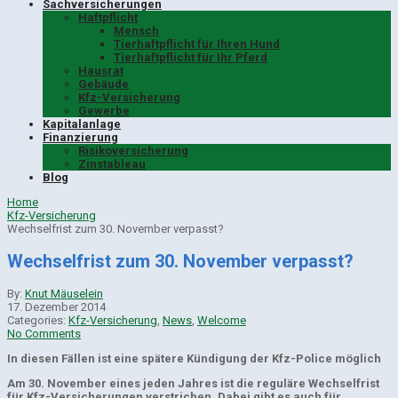
Sachversicherungen
Haftpflicht
Mensch
Tierhaftpflicht für Ihren Hund
Tierhaftpflicht für Ihr Pferd
Hausrat
Gebäude
Kfz-Versicherung
Gewerbe
Kapitalanlage
Finanzierung
Risikoversicherung
Zinstableau
Blog
Home
Kfz-Versicherung
Wechselfrist zum 30. November verpasst?
Wechselfrist zum 30. November verpasst?
By:
Knut Mäuselein
17. Dezember 2014
Categories:
Kfz-Versicherung
,
News
,
Welcome
No Comments
In diesen Fällen ist eine spätere Kündigung der Kfz-Police möglich
Am 30. November eines jeden Jahres ist die reguläre Wechselfrist
für Kfz-Versicherungen verstrichen. Dabei gibt es auch für