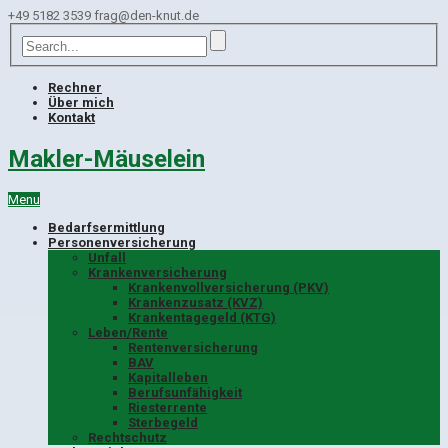
+49 5182 3539
frag@den-knut.de
Rechner
Über mich
Kontakt
Makler-Mäuselein
Menu
Bedarfsermittlung
Personenversicherung
Unfall
Krankenversicherung
Krankenvollversicherung (PKV)
Krankenzusatz (KVZ)
Krankentagegeld (KTG)
Leben/Rente
Rentenversicherung
BAV
Kapitalleben
Berufsunfähigkeit
Riesterrente
Sterbegeld
Rechtschutz