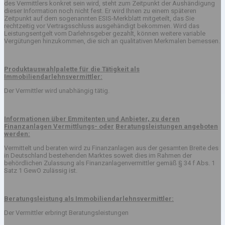
des Vermittlers konkret sein wird, steht zum Zeitpunkt der Aushändigung
dieser Information noch nicht fest. Er wird Ihnen zu einem späteren
Zeitpunkt auf dem sogenannten ESIS-Merkblatt mitgeteilt, das Sie
rechtzeitig vor Vertragsschluss ausgehändigt bekommen. Wird das
Leistungsentgelt vom Darlehnsgeber gezahlt, können weitere variable
Vergütungen hinzukommen, die sich an qualitativen Merkmalen bemessen.
Produktauswahlpalette für die Tätigkeit als
Immobiliendarlehnsvermittler:
Der Vermittler wird unabhängig tätig.
Informationen über Emmitenten und Anbieter, zu deren
Finanzanlagen Vermittlungs- oder
Beratungsleistungen angeboten
werden:
Vermittelt und beraten wird zu Finanzanlagen aus der gesamten Breite des
in Deutschland bestehenden Marktes soweit dies im Rahmen der
behördlichen Zulassung als Finanzanlagenvermittler gemäß § 34 f Abs. 1
Satz 1 GewO zulässig ist.
Beratungsleistung als Immobiliendarlehnsvermittler:
Der Vermittler erbringt Beratungsleistungen