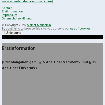
www.schnell-mal-sparen.com (extern)
Kontakt
Erstinformation
Impressum
Datenschutzerklärung
© Copyright 2026,
Makler-Mäuselein
By continuing to browse this site, you agree to our
use of cookies
.
I Understand
Erstinformation
(Pflichtangaben gem. §15 Abs.1 der VersVemV und § 12
Abs.1 der FinVermV)