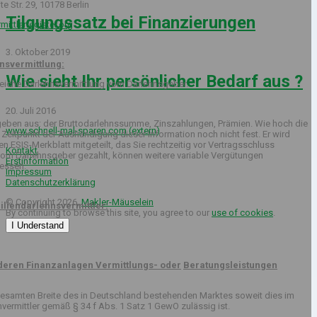
 Str. 29, 10178 Berlin
Tilgungssatz bei Finanzierungen
ittlerregister.org
3. Oktober 2019
nsvermittlung:
Wie sieht Ihr persönlicher Bedarf aus ?
lgreiche Darlehnsvermittlung vom Darlehnsgeber.
20. Juli 2016
geben aus: der Bruttodarlehnssumme, Zinszahlungen, Prämien. Wie hoch die
www.schnell-mal-sparen.com (extern)
 Zeitpunkt der Aushändigung dieser Information noch nicht fest. Er wird
 ESIS-Merkblatt mitgeteilt, das Sie rechtzeitig vor Vertragsschluss
Kontakt
om Darlehnsgeber gezahlt, können weitere variable Vergütungen
Erstinformation
essen.
Impressum
Datenschutzerklärung
© Copyright 2026,
Makler-Mäuselein
iliendarlehnsvermittler:
By continuing to browse this site, you agree to our
use of cookies
.
I Understand
 deren Finanzanlagen Vermittlungs- oder
Beratungsleistungen
 gesamten Breite des in Deutschland bestehenden Marktes soweit dies im
ermittler gemäß § 34 f Abs. 1 Satz 1 GewO zulässig ist.