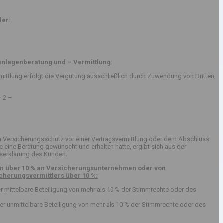
ler:
anlagenberatung und – Vermittlung:
ttlung erfolgt die Vergütung ausschließlich durch Zuwendung von Dritten,
 –
Versicherungsschutz vor einer Vertragsvermittlung oder dem Abschluss
eine Beratung gewünscht und erhalten hatte, ergibt sich aus der
serklärung des Kunden.
gen über 10 % an Versicherungsunternehmen oder von
herungsvermittlers über 10 %:
er mittelbare Beteiligung von mehr als 10 % der Stimmrechte oder des
er unmittelbare Beteiligung von mehr als 10 % der Stimmrechte oder des