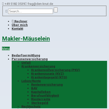
+49 5182 3539
frag@den-knut.de
Rechner
Über mich
Kontakt
Makler-Mäuselein
Menu
Bedarfsermittlung
Personenversicherung
Unfall
Krankenversicherung
Krankenvollversicherung (PKV)
Krankenzusatz (KVZ)
Krankentagegeld (KTG)
Leben/Rente
Rentenversicherung
BAV
Kapitalleben
Berufsunfähigkeit
Riesterrente
Sterbegeld
Rechtschutz