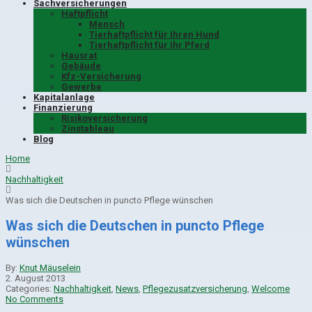
Sachversicherungen
Haftpflicht
Mensch
Tierhaftpflicht für Ihren Hund
Tierhaftpflicht für Ihr Pferd
Hausrat
Gebäude
Kfz-Versicherung
Gewerbe
Kapitalanlage
Finanzierung
Risikoversicherung
Zinstableau
Blog
Home
Nachhaltigkeit
Was sich die Deutschen in puncto Pflege wünschen
Was sich die Deutschen in puncto Pflege
wünschen
By:
Knut Mäuselein
2. August 2013
Categories:
Nachhaltigkeit
,
News
,
Pflegezusatzversicherung
,
Welcome
No Comments