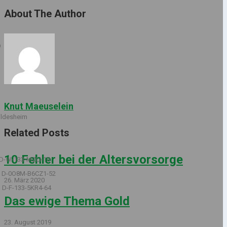
About The Author
O
Knut Maeuselein
Hildesheim
Related Posts
10 Fehler bei der Altersvorsorge
-W-133-MZLI-10
-0O8M-B6CZ1-52
26. März 2020
F-133-5KR4-64
Das ewige Thema Gold
23. August 2019