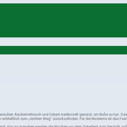
 zwischen Aschermittwoch und Ostern traditionell genutzt, um Buße zu tun. Das
m schließlich zum „rechten Weg“ zurückzufinden. Für die Moslems ist das 
ein Trend. Von so manchen werden die Wochen vor dem Osterfest zum Verzicht au