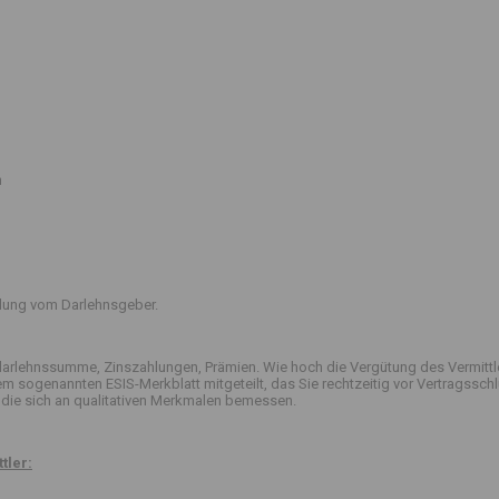
n
ttlung vom Darlehnsgeber.
arlehnssumme, Zinszahlungen, Prämien. Wie hoch die Vergütung des Vermittle
 dem sogenannten ESIS-Merkblatt mitgeteilt, das Sie rechtzeitig vor Vertrag
die sich an qualitativen Merkmalen bemessen.
tler: