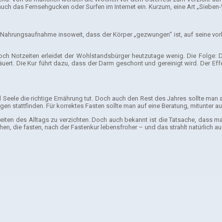
uch das Fernsehgucken oder Surfen im Internet ein. Kurzum, eine Art „Siebe
ne Nahrungsaufnahme insoweit, dass der Körper „gezwungen“ ist, auf seine v
ch Notzeiten erleidet der Wohlstandsbürger heutzutage wenig. Die Folge: D
ert. Die Kur führt dazu, dass der Darm geschont und gereinigt wird. Der Effekt 
d Seele die richtige Ernährung tut. Doch auch den Rest des Jahres sollte m
en stattfinden. Für korrektes Fasten sollte man auf eine Beratung, mitunter au
eiten des Alltags zu verzichten. Doch auch bekannt ist die Tatsache, dass ma
hen, die fasten, nach der Fastenkur lebensfroher – und das strahlt natürlich 