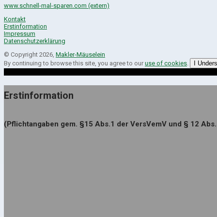
www.schnell-mal-sparen.com (extern)
Kontakt
Erstinformation
Impressum
Datenschutzerklärung
© Copyright 2026,
Makler-Mäuselein
By continuing to browse this site, you agree to our
use of cookies
.
I Under
Erstinformation
(Pflichtangaben gem. §15 Abs.1 der VersVemV und § 12 Abs