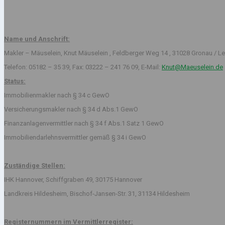
Name und Anschrift:
Makler – Mäuselein, Knut Mäuselein , Feldberger Weg 14 , 31028 Gronau / Le
Telefon: 05182 – 35 39, Fax: 03222 – 241 76 09, E-Mail:
Knut@Maeuselein.de
Status:
Immobilienmakler nach § 34 c GewO
Versicherungsmakler nach § 34 d Abs.1 GewO
Finanzanlagenvermittler nach § 34 f Abs.1 Satz 1 GewO
Immobiliendarlehnsvermittler gemäß § 34 i GewO
Zuständige Stellen:
IHK Hannover, Schiffgraben 49, 30175 Hannover
Landkreis Hildesheim, Bischof-Jansen-Str. 31, 31134 Hildesheim
Registernummern im Vermittlerregister: