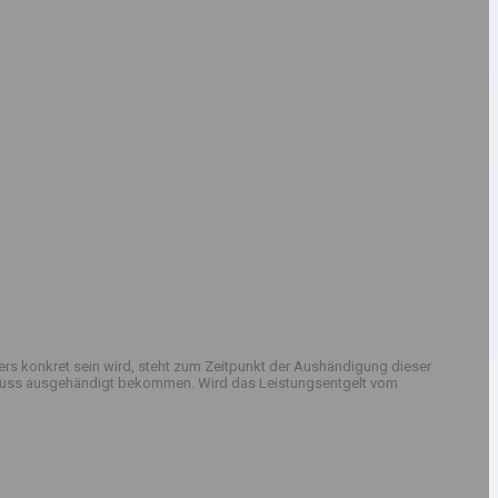
rs konkret sein wird, steht zum Zeitpunkt der Aushändigung dieser
sschluss ausgehändigt bekommen. Wird das Leistungsentgelt vom