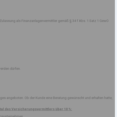
Zulassung als Finanzanlagenvermittler gemäß § 34 f Abs. 1 Satz 1 GewO
erden dürfen.
ges angeboten. Ob der Kunde eine Beratung gewünscht und erhalten hatte,
al des Versicherungsvermittlers über 10 %:
ungsunternehmen.