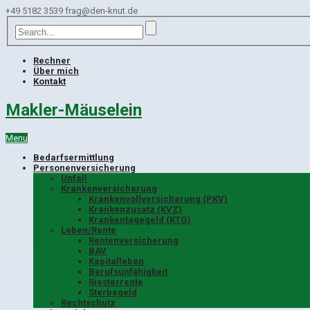
+49 5182 3539
frag@den-knut.de
Rechner
Über mich
Kontakt
Makler-Mäuselein
Menu
Bedarfsermittlung
Personenversicherung
Unfall
Krankenversicherung
Krankenvollversicherung (PKV)
Krankenzusatz (KVZ)
Krankentagegeld (KTG)
Leben/Rente
Rentenversicherung
BAV
Kapitalleben
Berufsunfähigkeit
Riesterrente
Sterbegeld
Rechtschutz