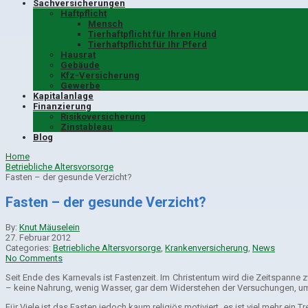
Sachversicherungen
Haftpflicht
Mensch
Tierhaftpflicht für Ihren Hund
Tierhaftpflicht für Ihr Pferd
Hausrat
Gebäude
Kfz-Versicherung
Gewerbe
Kapitalanlage
Finanzierung
Risikoversicherung
Zinstableau
Blog
Home
Betriebliche Altersvorsorge
Fasten – der gesunde Verzicht?
Fasten – der gesunde Verzicht?
By:
Knut Mäuselein
27. Februar 2012
Categories:
Betriebliche Altersvorsorge
,
Krankenversicherung
,
News
No Comments
Seit Ende des Karnevals ist Fastenzeit. Im Christentum wird die Zeitspanne
– keine Nahrung, wenig Wasser, gar dem Widerstehen der Versuchungen, u
Für Viele ist das Fasten jedoch kaum religiös motiviert, es ist viel mehr 