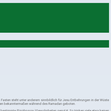
 Fasten steht unter anderem sinnbildlich für Jesu Entbehrungen in der Wüste
Fasten bekanntermaßen während des Ramadan geboten.
f bestimmte (Ernährungs-)Gewohnheiten genutzt. So trinken viele etwa keinen