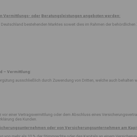
n Vermittlungs- oder
Beratungsleistungen angeboten werden:
 in Deutschland bestehenden Marktes soweit dies im Rahmen der behördlichen 
d – Vermittlung:
rgütung ausschließlich durch Zuwendung von Dritten, welche auch behalten w
or einer Vertragsvermittlung oder dem Abschluss eines Versicherungsvertra
erklärung des Kunden.
ersicherungsunternehmen oder von Versicherungsunternehmen am Kapit
igung von mehr als 10 % der Stimmrechte oder des Kapitals an einem Versicher