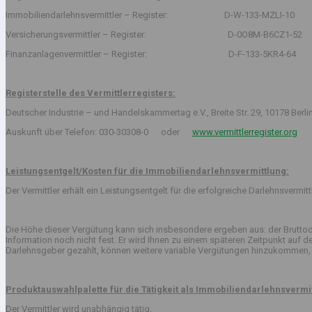
Immobiliendarlehnsvermittler – Register: D-W-133-MZLI-10
Versicherungsvermittler – Register: D-0O8M-B6CZ1-52
Finanzanlagenvermittler – Register: D-F-133-5KR4-64
Registerstelle des Vermittlerregisters:
Deutscher Industrie – und Handelskammertag e.V., Breite Str. 29, 10178 Berli
Auskunft über Telefon: 030-30308-0 oder
www.vermittlerregister.org
Leistungsentgelt/Kosten für die Immobiliendarlehnsvermittlung:
Der Vermittler erhält ein Leistungsentgelt für die erfolgreiche Darlehnsvermi
Die Höhe dieser Vergütung kann sich insbesondere ergeben aus: der Bruttod
Information noch nicht fest. Er wird Ihnen zu einem späteren Zeitpunkt auf
Darlehnsgeber gezahlt, können weitere variable Vergütungen hinzukommen, 
Produktauswahlpalette für die Tätigkeit als Immobiliendarlehnsvermit
Der Vermittler wird unabhängig tätig.