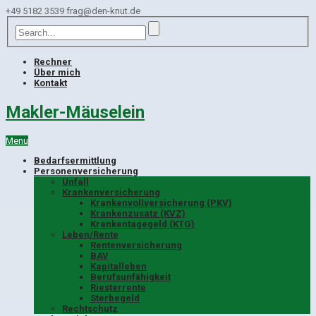
+49 5182 3539
frag@den-knut.de
Rechner
Über mich
Kontakt
Makler-Mäuselein
Menu
Bedarfsermittlung
Personenversicherung
Unfall
Krankenversicherung
Krankenvollversicherung (PKV)
Krankenzusatz (KVZ)
Krankentagegeld (KTG)
Leben/Rente
Rentenversicherung
BAV
Kapitalleben
Berufsunfähigkeit
Riesterrente
Sterbegeld
Rechtschutz