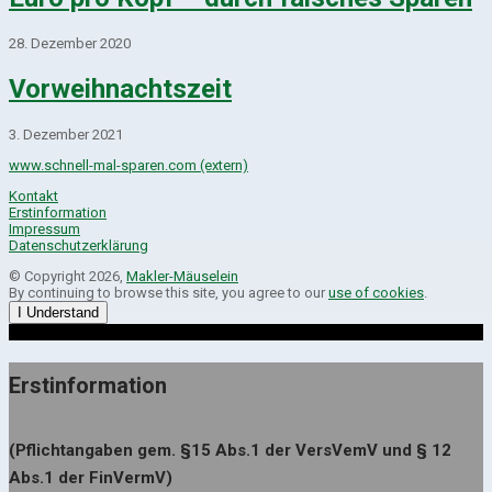
28. Dezember 2020
Vorweihnachtszeit
3. Dezember 2021
www.schnell-mal-sparen.com (extern)
Kontakt
Erstinformation
Impressum
Datenschutzerklärung
© Copyright 2026,
Makler-Mäuselein
By continuing to browse this site, you agree to our
use of cookies
.
I Understand
Erstinformation
(Pflichtangaben gem. §15 Abs.1 der VersVemV und § 12
Abs.1 der FinVermV)