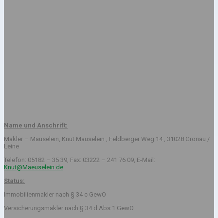
Name und Anschrift:
Makler – Mäuselein, Knut Mäuselein , Feldberger Weg 14 , 31028 Gronau /
Leine
Telefon: 05182 – 35 39, Fax: 03222 – 241 76 09, E-Mail:
Knut@Maeuselein.de
Status:
Immobilienmakler nach § 34 c GewO
Versicherungsmakler nach § 34 d Abs.1 GewO