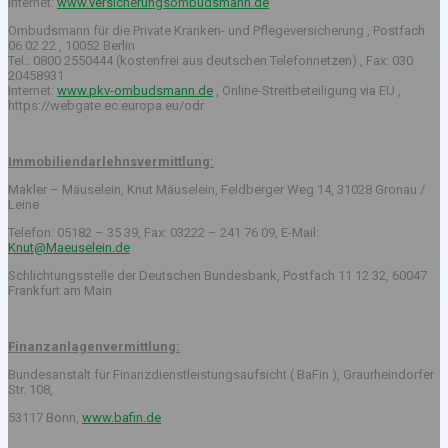
Internet:
www.versicherungsombudsmann.de
Ombudsmann für die Private Kranken- und Pflegeversicherung , Postfach
06 02 22 , 10052 Berlin
Tel.: 0800 2550444 (kostenfrei aus deutschen Telefonnetzen) , Fax: 030
20458931
Internet:
www.pkv-ombudsmann.de
, Online-Streitbeteiligung via EU ,
https://webgate.ec.europa.eu/odr
Immobiliendarlehnsvermittlung:
Makler – Mäuselein, Knut Mäuselein, Feldberger Weg 14, 31028 Gronau /
Leine
Telefon: 05182 – 35 39, Fax: 03222 – 241 76 09, E-Mail:
Knut@Maeuselein.de
Schlichtungsstelle der Deutschen Bundesbank, Postfach 11 12 32, 60047
Frankfurt am Main
Finanzanlagenvermittlung:
Bundesanstalt für Finanzdienstleistungsaufsicht ( BaFin ), Graurheindorfer
Str. 108,
53117 Bonn,
www.bafin.de