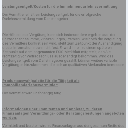
Leistungsentgelt/Kosten für die Immobiliendarlehnsvermittlung:
Der Vermittler erhält ein Leistungsentgelt für die erfolgreiche
Darlehnsvermittlung vom Darlehnsgeber.
Die Höhe dieser Vergütung kann sich insbesondere ergeben aus: der
Bruttodarlehnssumme, Zinszahlungen, Prämien. Wie hoch die Vergütung
des Vermittlers konkret sein wird, steht zum Zeitpunkt der Aushändigung
dieser Information noch nicht fest. Er wird Ihnen zu einem späteren
Zeitpunkt auf dem sogenannten ESIS-Merkblatt mitgeteilt, das Sie
rechtzeitig vor Vertragsschluss ausgehändigt bekommen. Wird das
Leistungsentgelt vom Darlehnsgeber gezahlt, können weitere variable
Vergütungen hinzukommen, die sich an qualitativen Merkmalen bemessen.
Produktauswahlpalette für die Tätigkeit als
Immobiliendarlehnsvermittler:
Der Vermittler wird unabhängig tätig.
Informationen über Emmitenten und Anbieter, zu deren
Finanzanlagen Vermittlungs- oder
Beratungsleistungen angeboten
werden:
Vermittelt und beraten wird zu Finanzanlagen aus der gesamten Breite des