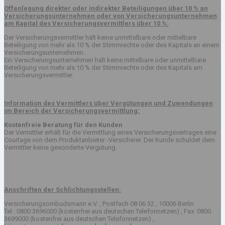
Offenlegung direkter oder indirekter Beteiligungen über 10 % an
Versicherungsunternehmen oder von Versicherungsunternehmen
am Kapital des Versicherungsvermittlers über 10 %:
Der Versicherungsvermittler hält keine unmittelbare oder mittelbare
Beteiligung von mehr als 10 % der Stimmrechte oder des Kapitals an einem
Versicherungsunternehmen.
Ein Versicherungsunternehmen hält keine mittelbare oder unmittelbare
Beteiligung von mehr als 10 % der Stimmrechte oder des Kapitals am
Versicherungsvermittler.
Information des Vermittlers über Vergütungen und Zuwendungen
im Bereich der Versicherungsvermittlung:
Kostenfreie Beratung für den Kunden
Der Vermittler erhält für die Vermittlung eines Versicherungsvertrages eine
Courtage von dem Produktanbieter -Versicherer. Der Kunde schuldet dem
Vermittler keine gesonderte Vergütung.
Anschriften der Schlichtungsstellen:
Versicherungsombudsmann e.V. , Postfach 08 06 32 , 10006 Berlin
Tel.: 0800 3696000 (kostenfrei aus deutschen Telefonnetzen) , Fax: 0800
3699000 (kostenfrei aus deutschen Telefonnetzen) ,