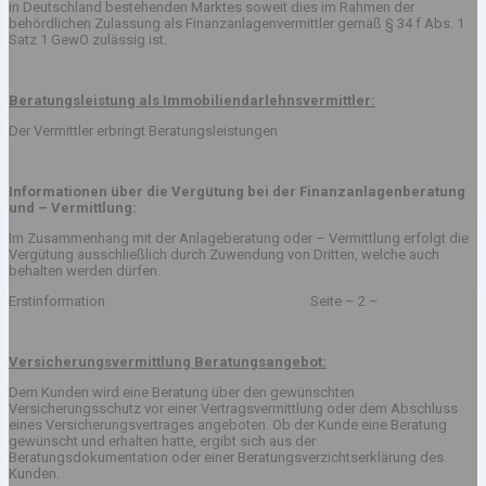
in Deutschland bestehenden Marktes soweit dies im Rahmen der
behördlichen Zulassung als Finanzanlagenvermittler gemäß § 34 f Abs. 1
Satz 1 GewO zulässig ist.
Beratungsleistung als Immobiliendarlehnsvermittler:
Der Vermittler erbringt Beratungsleistungen
Informationen über die Vergütung bei der Finanzanlagenberatung
und – Vermittlung:
Im Zusammenhang mit der Anlageberatung oder – Vermittlung erfolgt die
Vergütung ausschließlich durch Zuwendung von Dritten, welche auch
behalten werden dürfen.
Erstinformation Seite – 2 –
Versicherungsvermittlung Beratungsangebot:
Dem Kunden wird eine Beratung über den gewünschten
Versicherungsschutz vor einer Vertragsvermittlung oder dem Abschluss
eines Versicherungsvertrages angeboten. Ob der Kunde eine Beratung
gewünscht und erhalten hatte, ergibt sich aus der
Beratungsdokumentation oder einer Beratungsverzichtserklärung des
Kunden.