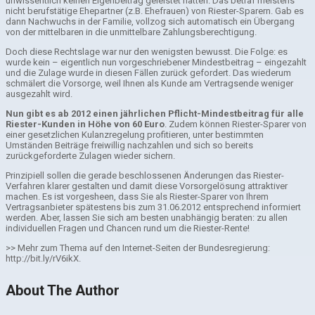
unwissentlich keinen Eigenbeitrag geleistet hatten. Das betraf meistens
nicht berufstätige Ehepartner (z.B. Ehefrauen) von Riester-Sparern. Gab es
dann Nachwuchs in der Familie, vollzog sich automatisch ein Übergang
von der mittelbaren in die unmittelbare Zahlungsberechtigung.
Doch diese Rechtslage war nur den wenigsten bewusst. Die Folge: es
wurde kein – eigentlich nun vorgeschriebener Mindestbeitrag – eingezahlt
und die Zulage wurde in diesen Fällen zurück gefordert. Das wiederum
schmälert die Vorsorge, weil Ihnen als Kunde am Vertragsende weniger
ausgezahlt wird.
Nun gibt es ab 2012 einen jährlichen Pflicht-Mindestbeitrag für alle
Riester-Kunden in Höhe von 60 Euro
. Zudem können Riester-Sparer von
einer gesetzlichen Kulanzregelung profitieren, unter bestimmten
Umständen Beiträge freiwillig nachzahlen und sich so bereits
zurückgeforderte Zulagen wieder sichern.
Prinzipiell sollen die gerade beschlossenen Änderungen das Riester-
Verfahren klarer gestalten und damit diese Vorsorgelösung attraktiver
machen. Es ist vorgesheen, dass Sie als Riester-Sparer von Ihrem
Vertragsanbieter spätestens bis zum 31.06.2012 entsprechend informiert
werden. Aber, lassen Sie sich am besten unabhängig beraten: zu allen
individuellen Fragen und Chancen rund um die Riester-Rente!
>> Mehr zum Thema auf den Internet-Seiten der Bundesregierung:
http://bit.ly/rV6ikX.
About The Author