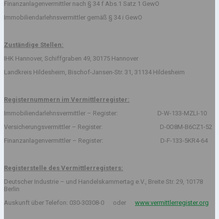
Finanzanlagenvermittler nach § 34 f Abs.1 Satz 1 GewO
Immobiliendarlehnsvermittler gemäß § 34 i GewO
Zuständige Stellen:
IHK Hannover, Schiffgraben 49, 30175 Hannover
Landkreis Hildesheim, Bischof-Jansen-Str. 31, 31134 Hildesheim
Registernummern im Vermittlerregister:
Immobiliendarlehnsvermittler – Register: D-W-133-MZLI-10
Versicherungsvermittler – Register: D-0O8M-B6CZ1-52
Finanzanlagenvermittler – Register: D-F-133-5KR4-64
Registerstelle des Vermittlerregisters:
Deutscher Industrie – und Handelskammertag e.V., Breite Str. 29, 10178
Berlin
Auskunft über Telefon: 030-30308-0 oder
www.vermittlerregister.org