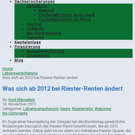
Sachversicherungen
Haftpflicht
Mensch
Tierhaftpflicht für Ihren Hund
Tierhaftpflicht für Ihr Pferd
Hausrat
Gebäude
Kfz-Versicherung
Gewerbe
Kapitalanlage
Finanzierung
Risikoversicherung
Zinstableau
Blog
Home
Lebensversicherung
Was sich ab 2012 bei Riester-Renten ändert
Was sich ab 2012 bei Riester-Renten ändert
By:
Knut Mäuselein
16. November 2011
Categories:
Lebensversicherung
,
News
,
Riesterrente
,
Welcome
No Comments
Im Zuge einer Neuregelung der Zulagen hat der Bundestag gesetzliche
Änderungen bezüglich der Riester-Rente beschlossen, die ab 2012
wirksam werden. Dabei geht es vor allem um mittelbare Riester-Sparer, die