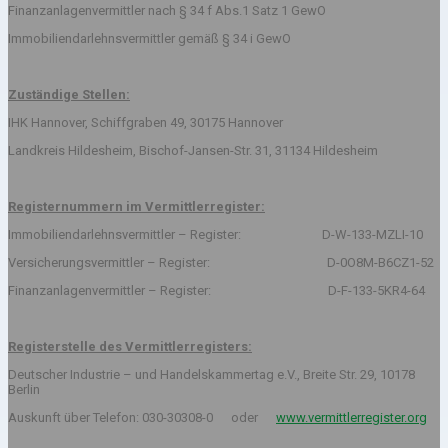
Finanzanlagenvermittler nach § 34 f Abs.1 Satz 1 GewO
Immobiliendarlehnsvermittler gemäß § 34 i GewO
Zuständige Stellen:
IHK Hannover, Schiffgraben 49, 30175 Hannover
Landkreis Hildesheim, Bischof-Jansen-Str. 31, 31134 Hildesheim
Registernummern im Vermittlerregister:
Immobiliendarlehnsvermittler – Register: D-W-133-MZLI-10
Versicherungsvermittler – Register: D-0O8M-B6CZ1-52
Finanzanlagenvermittler – Register: D-F-133-5KR4-64
Registerstelle des Vermittlerregisters:
Deutscher Industrie – und Handelskammertag e.V., Breite Str. 29, 10178
Berlin
Auskunft über Telefon: 030-30308-0 oder
www.vermittlerregister.org