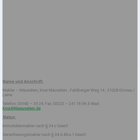
Name und Anschrift:
Makler – Mäuselein, Knut Mäuselein , Feldberger Weg 14 , 31028 Gronau /
Leine
Telefon: 05182 – 35 39, Fax: 03222 – 241 76 09, E-Mail:
Knut@Maeuselein.de
Status:
Immobilienmakler nach § 34 c GewO
Versicherungsmakler nach § 34 d Abs.1 GewO