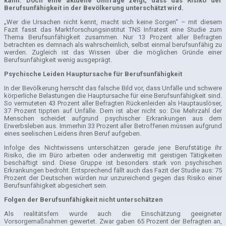
kann. Doch eine aktuelle Umfrage zeigt, dass das Risiko der
Berufsunfähigkeit in der Bevölkerung unterschätzt wird.
„Wer die Ursachen nicht kennt, macht sich keine Sorgen“ – mit diesem
Fazit fasst das Marktforschungsinstitut TNS Infratest eine Studie zum
Thema Berufsunfähigkeit zusammen. Nur 13 Prozent aller Befragten
betrachten es demnach als wahrscheinlich, selbst einmal berufsunfähig zu
werden. Zugleich ist das Wissen über die möglichen Gründe einer
Berufsunfähigkeit wenig ausgeprägt.
Psychische Leiden Hauptursache für Berufsunfähigkeit
In der Bevölkerung herrscht das falsche Bild vor, dass Unfälle und schwere
körperliche Belastungen die Hauptursache für eine Berufsunfähigkeit sind.
So vermuteten 43 Prozent aller Befragten Rückenleiden als Hauptauslöser,
37 Prozent tippten auf Unfälle. Dem ist aber nicht so: Die Mehrzahl der
Menschen scheidet aufgrund psychischer Erkrankungen aus dem
Erwerbsleben aus. Immerhin 33 Prozent aller Betroffenen müssen aufgrund
eines seelischen Leidens ihren Beruf aufgeben.
Infolge des Nichtwissens unterschätzen gerade jene Berufstätige ihr
Risiko, die im Büro arbeiten oder anderweitig mit geistigen Tätigkeiten
beschäftigt sind. Diese Gruppe ist besonders stark von psychischen
Erkrankungen bedroht. Entsprechend fällt auch das Fazit der Studie aus: 75
Prozent der Deutschen würden nur unzureichend gegen das Risiko einer
Berufsunfähigkeit abgesichert sein.
Folgen der Berufsunfähigkeit nicht unterschätzen
Als realitätsfern wurde auch die Einschätzung geeigneter
Vorsorgemaßnahmen gewertet. Zwar gaben 65 Prozent der Befragten an,