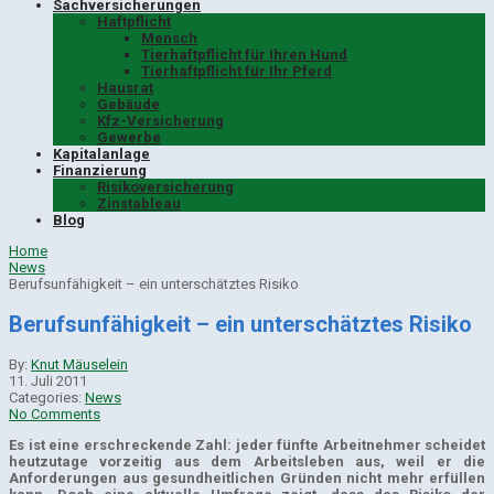
Sachversicherungen
Haftpflicht
Mensch
Tierhaftpflicht für Ihren Hund
Tierhaftpflicht für Ihr Pferd
Hausrat
Gebäude
Kfz-Versicherung
Gewerbe
Kapitalanlage
Finanzierung
Risikoversicherung
Zinstableau
Blog
Home
News
Berufsunfähigkeit – ein unterschätztes Risiko
Berufsunfähigkeit – ein unterschätztes Risiko
By:
Knut Mäuselein
11. Juli 2011
Categories:
News
No Comments
Es ist eine erschreckende Zahl: jeder fünfte Arbeitnehmer scheidet
heutzutage vorzeitig aus dem Arbeitsleben aus, weil er die
Anforderungen aus gesundheitlichen Gründen nicht mehr erfüllen