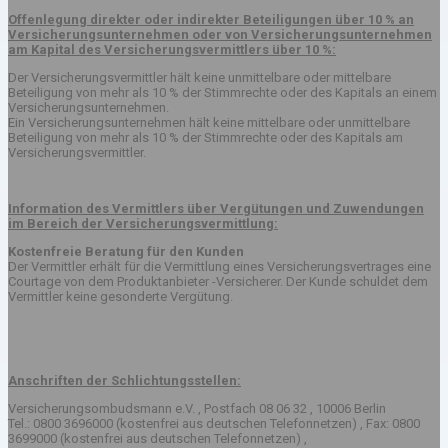
Offenlegung direkter oder indirekter Beteiligungen über 10 % an
Versicherungsunternehmen oder von Versicherungsunternehmen
am Kapital des Versicherungsvermittlers über 10 %:
Der Versicherungsvermittler hält keine unmittelbare oder mittelbare
Beteiligung von mehr als 10 % der Stimmrechte oder des Kapitals an einem
Versicherungsunternehmen.
Ein Versicherungsunternehmen hält keine mittelbare oder unmittelbare
Beteiligung von mehr als 10 % der Stimmrechte oder des Kapitals am
Versicherungsvermittler.
Information des Vermittlers über Vergütungen und Zuwendungen
im Bereich der Versicherungsvermittlung:
Kostenfreie Beratung für den Kunden
Der Vermittler erhält für die Vermittlung eines Versicherungsvertrages eine
Courtage von dem Produktanbieter -Versicherer. Der Kunde schuldet dem
Vermittler keine gesonderte Vergütung.
Anschriften der Schlichtungsstellen:
Versicherungsombudsmann e.V. , Postfach 08 06 32 , 10006 Berlin
Tel.: 0800 3696000 (kostenfrei aus deutschen Telefonnetzen) , Fax: 0800
3699000 (kostenfrei aus deutschen Telefonnetzen) ,