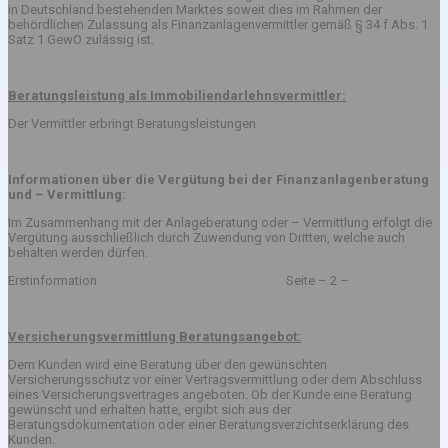
in Deutschland bestehenden Marktes soweit dies im Rahmen der
behördlichen Zulassung als Finanzanlagenvermittler gemäß § 34 f Abs. 1
Satz 1 GewO zulässig ist.
Beratungsleistung als Immobiliendarlehnsvermittler:
Der Vermittler erbringt Beratungsleistungen
Informationen über die Vergütung bei der Finanzanlagenberatung
und – Vermittlung:
Im Zusammenhang mit der Anlageberatung oder – Vermittlung erfolgt die
Vergütung ausschließlich durch Zuwendung von Dritten, welche auch
behalten werden dürfen.
Erstinformation Seite – 2 –
Versicherungsvermittlung Beratungsangebot:
Dem Kunden wird eine Beratung über den gewünschten
Versicherungsschutz vor einer Vertragsvermittlung oder dem Abschluss
eines Versicherungsvertrages angeboten. Ob der Kunde eine Beratung
gewünscht und erhalten hatte, ergibt sich aus der
Beratungsdokumentation oder einer Beratungsverzichtserklärung des
Kunden.