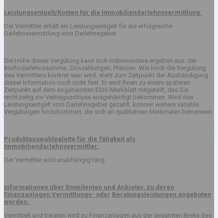
Leistungsentgelt/Kosten für die Immobiliendarlehnsvermittlung:
Der Vermittler erhält ein Leistungsentgelt für die erfolgreiche
Darlehnsvermittlung vom Darlehnsgeber.
Die Höhe dieser Vergütung kann sich insbesondere ergeben aus: der
Bruttodarlehnssumme, Zinszahlungen, Prämien. Wie hoch die Vergütung
des Vermittlers konkret sein wird, steht zum Zeitpunkt der Aushändigung
dieser Information noch nicht fest. Er wird Ihnen zu einem späteren
Zeitpunkt auf dem sogenannten ESIS-Merkblatt mitgeteilt, das Sie
rechtzeitig vor Vertragsschluss ausgehändigt bekommen. Wird das
Leistungsentgelt vom Darlehnsgeber gezahlt, können weitere variable
Vergütungen hinzukommen, die sich an qualitativen Merkmalen bemessen.
Produktauswahlpalette für die Tätigkeit als
Immobiliendarlehnsvermittler:
Der Vermittler wird unabhängig tätig.
Informationen über Emmitenten und Anbieter, zu deren
Finanzanlagen Vermittlungs- oder
Beratungsleistungen angeboten
werden:
Vermittelt und beraten wird zu Finanzanlagen aus der gesamten Breite des