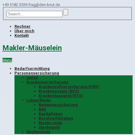
+49 5182 3539
frag@den-knut.de
Rechner
Über mich
Kontakt
Makler-Mäuselein
Menu
Bedarfsermittlung
Personenversicherung
Unfall
Krankenversicherung
Krankenvollversicherung (PKV)
Krankenzusatz (KVZ)
Krankentagegeld (KTG)
Leben/Rente
Rentenversicherung
BAV
Kapitalleben
Berufsunfähigkeit
Riesterrente
Sterbegeld
Rechtschutz