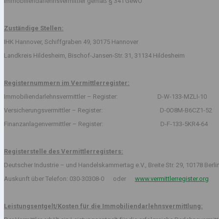
Immobiliendarlehnsvermittler gemäß § 34 i GewO
Zuständige Stellen:
IHK Hannover, Schiffgraben 49, 30175 Hannover
Landkreis Hildesheim, Bischof-Jansen-Str. 31, 31134 Hildesheim
Registernummern im Vermittlerregister:
Immobiliendarlehnsvermittler – Register: D-W-133-MZLI-10
Versicherungsvermittler – Register: D-0O8M-B6CZ1-52
Finanzanlagenvermittler – Register: D-F-133-5KR4-64
Registerstelle des Vermittlerregisters:
Deutscher Industrie – und Handelskammertag e.V., Breite Str. 29, 10178 Berli
Auskunft über Telefon: 030-30308-0 oder
www.vermittlerregister.org
Leistungsentgelt/Kosten für die Immobiliendarlehnsvermittlung: