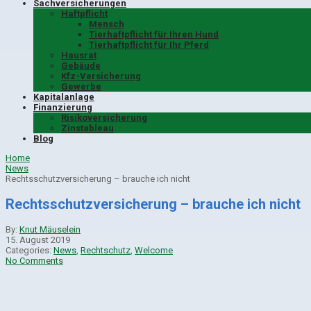
Sachversicherungen
Haftpflicht
Mensch
Tierhaftpflicht für Ihren Hund
Tierhaftpflicht für Ihr Pferd
Hausrat
Gebäude
Kfz-Versicherung
Gewerbe
Kapitalanlage
Finanzierung
Risikoversicherung
Zinstableau
Blog
Home
News
Rechtsschutzversicherung – brauche ich nicht
Rechtsschutzversicherung – brauche ich nicht
By:
Knut Mäuselein
15. August 2019
Categories:
News
,
Rechtschutz
,
Welcome
No Comments