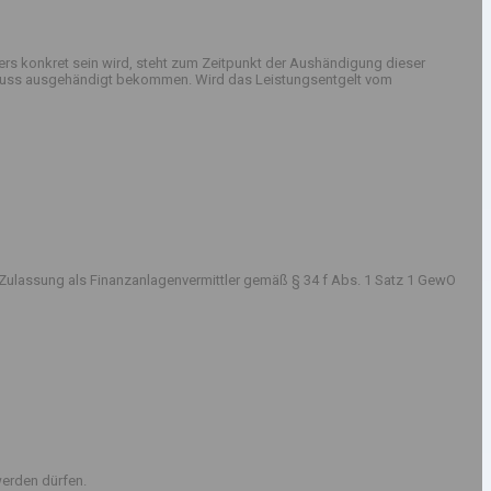
rs konkret sein wird, steht zum Zeitpunkt der Aushändigung dieser
sschluss ausgehändigt bekommen. Wird das Leistungsentgelt vom
Zulassung als Finanzanlagenvermittler gemäß § 34 f Abs. 1 Satz 1 GewO
erden dürfen.