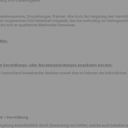
ttlung vom Darlehnsgeber.
arlehnssumme, Zinszahlungen, Prämien. Wie hoch die Vergütung des Vermittle
 dem sogenannten ESIS-Merkblatt mitgeteilt, das Sie rechtzeitig vor Vertrag
die sich an qualitativen Merkmalen bemessen.
tler:
n Vermittlungs- oder
Beratungsleistungen angeboten werden:
 in Deutschland bestehenden Marktes soweit dies im Rahmen der behördlichen 
d – Vermittlung:
rgütung ausschließlich durch Zuwendung von Dritten, welche auch behalten w