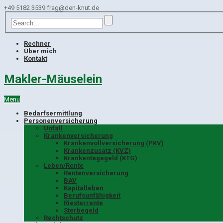
+49 5182 3539
frag@den-knut.de
Rechner
Über mich
Kontakt
Makler-Mäuselein
Menu
Bedarfsermittlung
Personenversicherung
Unfall
Krankenversicherung
Krankenvollversicherung (PKV)
Krankenzusatz (KVZ)
Krankentagegeld (KTG)
Leben/Rente
Rentenversicherung
BAV
Kapitalleben
Berufsunfähigkeit
Riesterrente
Sterbegeld
Rechtschutz