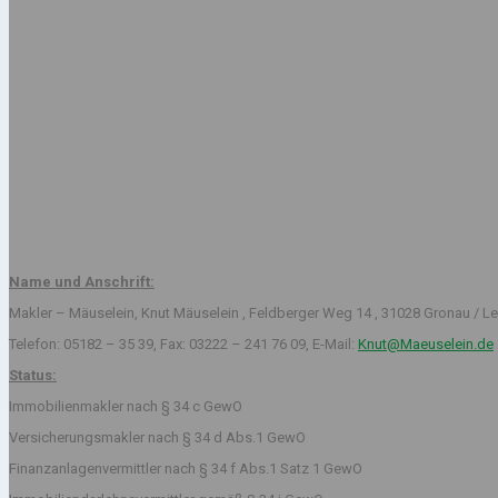
Name und Anschrift:
Makler – Mäuselein, Knut Mäuselein , Feldberger Weg 14 , 31028 Gronau / Le
Telefon: 05182 – 35 39, Fax: 03222 – 241 76 09, E-Mail:
Knut@Maeuselein.de
Status:
Immobilienmakler nach § 34 c GewO
Versicherungsmakler nach § 34 d Abs.1 GewO
Finanzanlagenvermittler nach § 34 f Abs.1 Satz 1 GewO