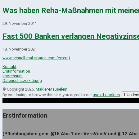
Was haben Reha-Maßnahmen mit meiner 
29. November 2011
Fast 500 Banken verlangen Negativzins
18. November 2021
www.schnell-mal-sparen.com (extern)
Kontakt
Erstinformation
Impressum
Datenschutzerklärung
© Copyright 2026,
Makler-Mäuselein
By continuing to browse this site, you agree to our
use of cookies
.
I Under
Erstinformation
(Pflichtangaben gem. §15 Abs.1 der VersVemV und § 12 Abs