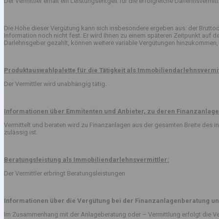
Der Vermittler erhält ein Leistungsentgelt für die erfolgreiche Darlehnsvermi
Die Höhe dieser Vergütung kann sich insbesondere ergeben aus: der Bruttod
Information noch nicht fest. Er wird Ihnen zu einem späteren Zeitpunkt auf
Darlehnsgeber gezahlt, können weitere variable Vergütungen hinzukommen, 
Produktauswahlpalette für die Tätigkeit als Immobiliendarlehnsvermit
Der Vermittler wird unabhängig tätig.
Informationen über Emmitenten und Anbieter, zu deren Finanzanlage
Vermittelt und beraten wird zu Finanzanlagen aus der gesamten Breite des
zulässig ist.
Beratungsleistung als Immobiliendarlehnsvermittler:
Der Vermittler erbringt Beratungsleistungen
Informationen über die Vergütung bei der Finanzanlagenberatung un
Im Zusammenhang mit der Anlageberatung oder – Vermittlung erfolgt die Ve