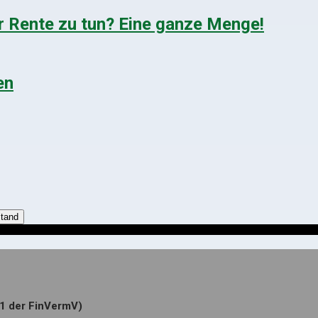
Rente zu tun? Eine ganze Menge!
en
stand
.1 der FinVermV)