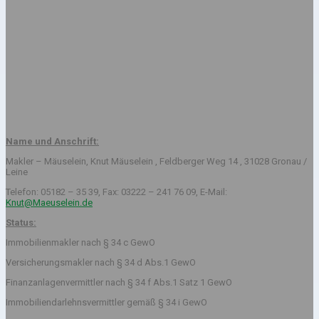
Name und Anschrift:
Makler – Mäuselein, Knut Mäuselein , Feldberger Weg 14 , 31028 Gronau /
Leine
Telefon: 05182 – 35 39, Fax: 03222 – 241 76 09, E-Mail:
Knut@Maeuselein.de
Status:
Immobilienmakler nach § 34 c GewO
Versicherungsmakler nach § 34 d Abs.1 GewO
Finanzanlagenvermittler nach § 34 f Abs.1 Satz 1 GewO
Immobiliendarlehnsvermittler gemäß § 34 i GewO