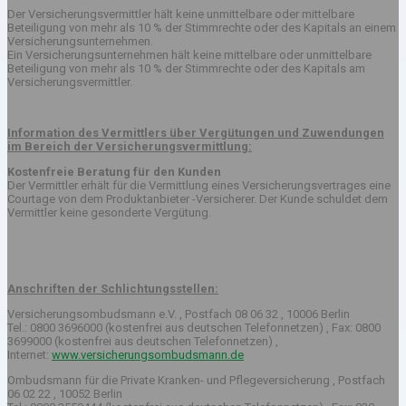
Der Versicherungsvermittler hält keine unmittelbare oder mittelbare
Beteiligung von mehr als 10 % der Stimmrechte oder des Kapitals an einem
Versicherungsunternehmen.
Ein Versicherungsunternehmen hält keine mittelbare oder unmittelbare
Beteiligung von mehr als 10 % der Stimmrechte oder des Kapitals am
Versicherungsvermittler.
Information des Vermittlers über Vergütungen und Zuwendungen
im Bereich der Versicherungsvermittlung:
Kostenfreie Beratung für den Kunden
Der Vermittler erhält für die Vermittlung eines Versicherungsvertrages eine
Courtage von dem Produktanbieter -Versicherer. Der Kunde schuldet dem
Vermittler keine gesonderte Vergütung.
Anschriften der Schlichtungsstellen:
Versicherungsombudsmann e.V. , Postfach 08 06 32 , 10006 Berlin
Tel.: 0800 3696000 (kostenfrei aus deutschen Telefonnetzen) , Fax: 0800
3699000 (kostenfrei aus deutschen Telefonnetzen) ,
Internet:
www.versicherungsombudsmann.de
Ombudsmann für die Private Kranken- und Pflegeversicherung , Postfach
06 02 22 , 10052 Berlin