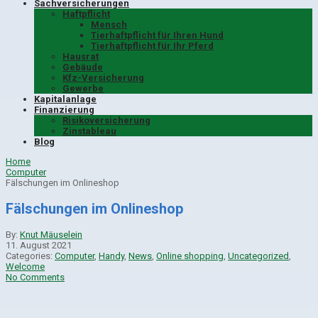
Sachversicherungen
Haftpflicht
Mensch
Tierhaftpflicht für Ihren Hund
Tierhaftpflicht für Ihr Pferd
Hausrat
Gebäude
Kfz-Versicherung
Gewerbe
Kapitalanlage
Finanzierung
Risikoversicherung
Zinstableau
Blog
Home
Computer
Fälschungen im Onlineshop
Fälschungen im Onlineshop
By:
Knut Mäuselein
11. August 2021
Categories:
Computer
,
Handy
,
News
,
Online shopping
,
Uncategorized
,
Welcome
No Comments