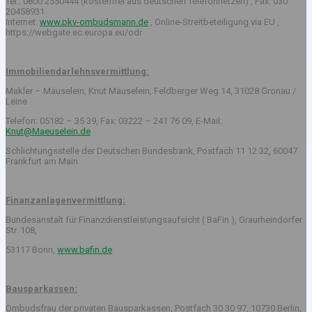
Tel.: 0800 2550444 (kostenfrei aus deutschen Telefonnetzen) , Fax: 030
20458931
Internet:
www.pkv-ombudsmann.de
, Online-Streitbeteiligung via EU ,
https://webgate.ec.europa.eu/odr
Immobiliendarlehnsvermittlung:
Makler – Mäuselein, Knut Mäuselein, Feldberger Weg 14, 31028 Gronau /
Leine
Telefon: 05182 – 35 39, Fax: 03222 – 241 76 09, E-Mail:
Knut@Maeuselein.de
Schlichtungsstelle der Deutschen Bundesbank, Postfach 11 12 32, 60047
Frankfurt am Main
Finanzanlagenvermittlung:
Bundesanstalt für Finanzdienstleistungsaufsicht ( BaFin ), Graurheindorfer
Str. 108,
53117 Bonn,
www.bafin.de
Bausparkassen:
Ombudsfrau der privaten Bausparkassen, Postfach 30 30 97, 10730 Berlin,