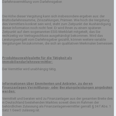
Darlehnsvermittlung vom Darlehnsgeber.
Die Höhe dieser Vergütung kann sich insbesondere ergeben aus: der
Bruttodarlehnssumme, Zinszahlungen, Prämien. Wie hoch die Vergütung
des Vermittlers konkret sein wird, steht zum Zeitpunkt der Aushändigung
dieser Information noch nicht fest. Er wird Ihnen zu einem späteren
Zeitpunkt auf dem sogenannten ESIS-Merkblatt mitgeteilt, das Sie
rechtzeitig vor Vertragsschluss ausgehändigt bekommen. Wird das
Leistungsentgelt vom Darlehnsgeber gezahlt, können weitere variable
Vergütungen hinzukommen, die sich an qualitativen Merkmalen bemessen.
Produktauswahlpalette für die Tätigkeit als
Immobiliendarlehnsvermittler:
Der Vermittler wird unabhängig tätig.
Informationen über Emmitenten und Anbieter, zu deren
Finanzanlagen Vermittlungs- oder
Beratungsleistungen angeboten
werden:
Vermittelt und beraten wird zu Finanzanlagen aus der gesamten Breite des
in Deutschland bestehenden Marktes soweit dies im Rahmen der
behördlichen Zulassung als Finanzanlagenvermittler gemäß § 34 f Abs. 1
Satz 1 GewO zulässig ist.