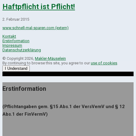
Haftpflicht ist Pflicht!
2. Februar 2015
www.schnell-mal-sparen.com (extern)
Kontakt
Erstinformation
Impressum
Datenschutzerklärung
© Copyright 2026,
Makler-Mäuselein
By continuing to browse this site, you agree to our
use of cookies
.
I Understand
Erstinformation
(Pflichtangaben gem. §15 Abs.1 der VersVemV und § 12
Abs.1 der FinVermV)