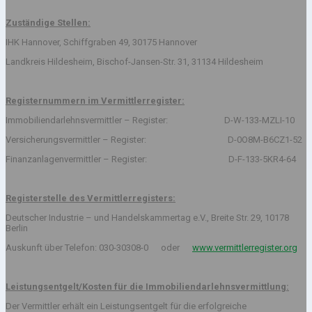
Zuständige Stellen:
IHK Hannover, Schiffgraben 49, 30175 Hannover
Landkreis Hildesheim, Bischof-Jansen-Str. 31, 31134 Hildesheim
Registernummern im Vermittlerregister:
Immobiliendarlehnsvermittler – Register: D-W-133-MZLI-10
Versicherungsvermittler – Register: D-0O8M-B6CZ1-52
Finanzanlagenvermittler – Register: D-F-133-5KR4-64
Registerstelle des Vermittlerregisters:
Deutscher Industrie – und Handelskammertag e.V., Breite Str. 29, 10178
Berlin
Auskunft über Telefon: 030-30308-0 oder
www.vermittlerregister.org
Leistungsentgelt/Kosten für die Immobiliendarlehnsvermittlung:
Der Vermittler erhält ein Leistungsentgelt für die erfolgreiche