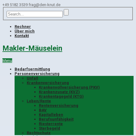
+49 5182 3539
frag@den-knut.de
Rechner
Über mich
Kontakt
Makler-Mäuselein
Menu
Bedarfsermittlung
Personenversicherung
Unfall
Krankenversicherung
Krankenvollversicherung (PKV)
Krankenzusatz (KVZ)
Krankentagegeld (KTG)
Leben/Rente
Rentenversicherung
BAV
Kapitalleben
Berufsunfähigkeit
Riesterrente
Sterbegeld
Rechtschutz