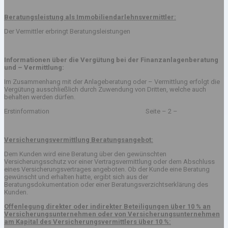
Beratungsleistung als Immobiliendarlehnsvermittler:
Der Vermittler erbringt Beratungsleistungen
Informationen über die Vergütung bei der Finanzanlagenberatung
und – Vermittlung:
Im Zusammenhang mit der Anlageberatung oder – Vermittlung erfolgt die
Vergütung ausschließlich durch Zuwendung von Dritten, welche auch
behalten werden dürfen.
Erstinformation Seite – 2 –
Versicherungsvermittlung Beratungsangebot:
Dem Kunden wird eine Beratung über den gewünschten
Versicherungsschutz vor einer Vertragsvermittlung oder dem Abschluss
eines Versicherungsvertrages angeboten. Ob der Kunde eine Beratung
gewünscht und erhalten hatte, ergibt sich aus der
Beratungsdokumentation oder einer Beratungsverzichtserklärung des
Kunden.
Offenlegung direkter oder indirekter Beteiligungen über 10 % an
Versicherungsunternehmen oder von Versicherungsunternehmen
am Kapital des Versicherungsvermittlers über 10 %: