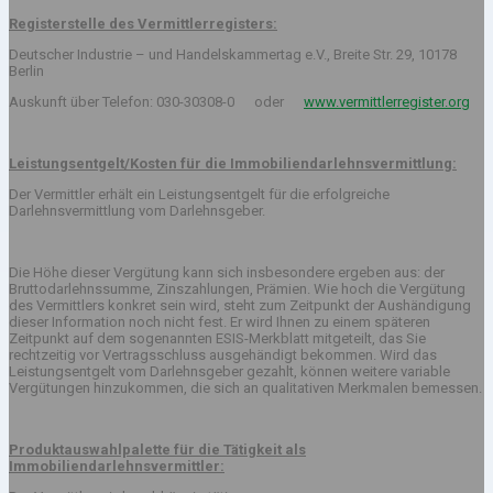
Registerstelle des Vermittlerregisters:
Deutscher Industrie – und Handelskammertag e.V., Breite Str. 29, 10178
Berlin
Auskunft über Telefon: 030-30308-0 oder
www.vermittlerregister.org
Leistungsentgelt/Kosten für die Immobiliendarlehnsvermittlung:
Der Vermittler erhält ein Leistungsentgelt für die erfolgreiche
Darlehnsvermittlung vom Darlehnsgeber.
Die Höhe dieser Vergütung kann sich insbesondere ergeben aus: der
Bruttodarlehnssumme, Zinszahlungen, Prämien. Wie hoch die Vergütung
des Vermittlers konkret sein wird, steht zum Zeitpunkt der Aushändigung
dieser Information noch nicht fest. Er wird Ihnen zu einem späteren
Zeitpunkt auf dem sogenannten ESIS-Merkblatt mitgeteilt, das Sie
rechtzeitig vor Vertragsschluss ausgehändigt bekommen. Wird das
Leistungsentgelt vom Darlehnsgeber gezahlt, können weitere variable
Vergütungen hinzukommen, die sich an qualitativen Merkmalen bemessen.
Produktauswahlpalette für die Tätigkeit als
Immobiliendarlehnsvermittler: