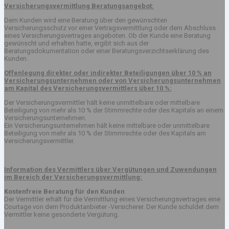
Versicherungsvermittlung Beratungsangebot:
Dem Kunden wird eine Beratung über den gewünschten
Versicherungsschutz vor einer Vertragsvermittlung oder dem Abschluss
eines Versicherungsvertrages angeboten. Ob der Kunde eine Beratung
gewünscht und erhalten hatte, ergibt sich aus der
Beratungsdokumentation oder einer Beratungsverzichtserklärung des
Kunden.
Offenlegung direkter oder indirekter Beteiligungen über 10 % an
Versicherungsunternehmen oder von Versicherungsunternehmen
am Kapital des Versicherungsvermittlers über 10 %:
Der Versicherungsvermittler hält keine unmittelbare oder mittelbare
Beteiligung von mehr als 10 % der Stimmrechte oder des Kapitals an einem
Versicherungsunternehmen.
Ein Versicherungsunternehmen hält keine mittelbare oder unmittelbare
Beteiligung von mehr als 10 % der Stimmrechte oder des Kapitals am
Versicherungsvermittler.
Information des Vermittlers über Vergütungen und Zuwendungen
im Bereich der Versicherungsvermittlung:
Kostenfreie Beratung für den Kunden
Der Vermittler erhält für die Vermittlung eines Versicherungsvertrages eine
Courtage von dem Produktanbieter -Versicherer. Der Kunde schuldet dem
Vermittler keine gesonderte Vergütung.