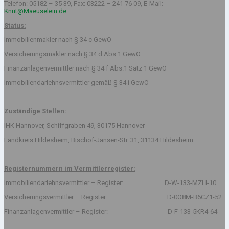
Telefon: 05182 – 35 39, Fax: 03222 – 241 76 09, E-Mail:
Knut@Maeuselein.de
Status:
Immobilienmakler nach § 34 c GewO
Versicherungsmakler nach § 34 d Abs.1 GewO
Finanzanlagenvermittler nach § 34 f Abs.1 Satz 1 GewO
Immobiliendarlehnsvermittler gemäß § 34 i GewO
Zuständige Stellen:
IHK Hannover, Schiffgraben 49, 30175 Hannover
Landkreis Hildesheim, Bischof-Jansen-Str. 31, 31134 Hildesheim
Registernummern im Vermittlerregister:
Immobiliendarlehnsvermittler – Register: D-W-133-MZLI-10
Versicherungsvermittler – Register: D-0O8M-B6CZ1-52
Finanzanlagenvermittler – Register: D-F-133-5KR4-64