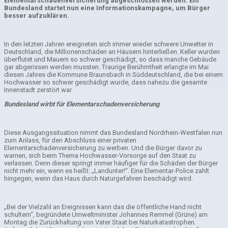
Elementarschadenversicherung abgeschlossen werden. Ein
Bundesland startet nun eine Informationskampagne, um Bürger
besser aufzuklären.
In den letzten Jahren ereigneten sich immer wieder schwere Unwetter in
Deutschland, die Millionenschäden an Häusern hinterließen. Keller wurden
überflutet und Mauern so schwer geschädigt, so dass manche Gebäude
gar abgerissen werden mussten. Traurige Berühmtheit erlangte im Mai
diesen Jahres die Kommune Braunsbach in Süddeutschland, die bei einem
Hochwasser so schwer geschädigt wurde, dass nahezu die gesamte
Innenstadt zerstört war.
Bundesland wirbt für Elementarschadenversicherung
Diese Ausgangssituation nimmt das Bundesland Nordrhein-Westfalen nun
zum Anlass, für den Abschluss einer privaten
Elementarschadenversicherung zu werben. Und die Bürger davor zu
warnen, sich beim Thema Hochwasser-Vorsorge auf den Staat zu
verlassen. Denn dieser springt immer häufiger für die Schäden der Bürger
nicht mehr ein, wenn es heißt: „Landunter!“. Eine Elementar-Police zahlt
hingegen, wenn das Haus durch Naturgefahren beschädigt wird.
„Bei der Vielzahl an Ereignissen kann das die öffentliche Hand nicht
schultern“, begründete Umweltminister Johannes Remmel (Grüne) am
Montag die Zurückhaltung von Vater Staat bei Naturkatastrophen.