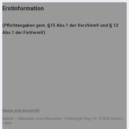
Erstinformation
(Pflichtangaben gem. §15 Abs.1 der VersVemV und § 12
Abs.1 der FinVermV)
Name und Anschrift:
Makler – Mäuselein, Knut Mäuselein , Feldberger Weg 14 , 31028 Gronau /
Leine