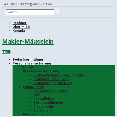
+49 5182 3539
frag@den-knut.de
Rechner
Über mich
Kontakt
Makler-Mäuselein
Menu
Bedarfsermittlung
Personenversicherung
Unfall
Krankenversicherung
Krankenvollversicherung (PKV)
Krankenzusatz (KVZ)
Krankentagegeld (KTG)
Leben/Rente
Rentenversicherung
BAV
Kapitalleben
Berufsunfähigkeit
Riesterrente
Sterbegeld
Rechtschutz