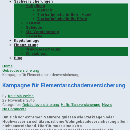
Sachversicherungen
Haftpflicht
Mensch
Tierhaftpflicht für Ihren Hund
Tierhaftpflicht für Ihr Pferd
Hausrat
Gebäude
Kfz-Versicherung
Gewerbe
Kapitalanlage
Finanzierung
Risikoversicherung
Zinstableau
Blog
Home
Gebäudeversicherung
Kampagne für Elementarschadenversicherung
Kampagne für Elementarschadenversicherung
By:
Knut Mäuselein
29. November 2016
Categories:
Gebäudeversicherung
,
Haftpflichtversicherung
,
News
No Comments
Um sich vor extremen Naturereignissen wie Starkregen oder
Hochwasser zu schützen, ist eine Wohngebäudeversicherung allein
nicht ausreichend. Hierfür muss eine extra