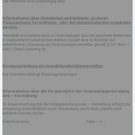
Der Vermittler wird unabhängig tätig.
Informationen über Emmitenten und Anbieter, zu deren
Finanzanlagen Vermittlungs- oder
Beratungsleistungen angeboten
werden:
Vermittelt und beraten wird zu Finanzanlagen aus der gesamten Breite des
in Deutschland bestehenden Marktes soweit dies im Rahmen der
behördlichen Zulassung als Finanzanlagenvermittler gemäß § 34 f Abs. 1
Satz 1 GewO zulässig ist.
Beratungsleistung als Immobiliendarlehnsvermittler:
Der Vermittler erbringt Beratungsleistungen
Informationen über die Vergütung bei der Finanzanlagenberatung
und – Vermittlung:
Im Zusammenhang mit der Anlageberatung oder – Vermittlung erfolgt die
Vergütung ausschließlich durch Zuwendung von Dritten, welche auch
behalten werden dürfen.
Erstinformation Seite – 2 –