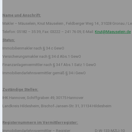
Name und Anschrift:
Makler – Mäuselein, Knut Mäuselein , Feldberger Weg 14 , 31028 Gronau / Le
Telefon: 05182 – 35 39, Fax: 03222 – 241 76 09, E-Mail:
Knut@Maeuselein.de
Status:
Immobilienmakler nach § 34 c GewO
Versicherungsmakler nach § 34 d Abs.1 GewO
Finanzanlagenvermittler nach § 34 f Abs.1 Satz 1 GewO
Immobiliendarlehnsvermittler gemäß § 34 i GewO
Zuständige Stellen:
IHK Hannover, Schiffgraben 49, 30175 Hannover
Landkreis Hildesheim, Bischof-Jansen-Str. 31, 31134 Hildesheim
Registernummern im Vermittlerregister:
Immobiliendarlehnsvermittler – Register: D-W-133-MZLI-10