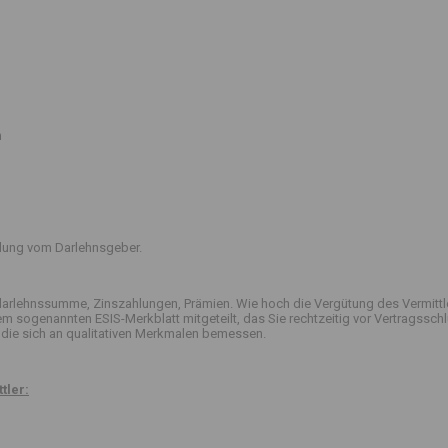
n
ttlung vom Darlehnsgeber.
arlehnssumme, Zinszahlungen, Prämien. Wie hoch die Vergütung des Vermittle
 dem sogenannten ESIS-Merkblatt mitgeteilt, das Sie rechtzeitig vor Vertrag
die sich an qualitativen Merkmalen bemessen.
tler: