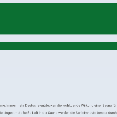
me. Immer mehr Deutsche entdecken die wohltuende Wirkung einer Sauna für 
ie eingeatmete heiße Luft in der Sauna werden die Schleimhäute besser durc