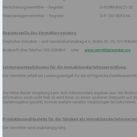
Versicherungsvermittler – Register: D-0O8M-B6CZ1-52
Finanzanlagenvermittler – Register: D-F-133-5KR4-64
Registerstelle des Vermittlerregisters:
Deutscher Industrie – und Handelskammertag e.V., Breite Str. 29, 10178 Berli
Auskunft über Telefon: 030-30308-0 oder
www.vermittlerregister.org
Leistungsentgelt/Kosten für die Immobiliendarlehnsvermittlung:
Der Vermittler erhält ein Leistungsentgelt für die erfolgreiche Darlehnsvermi
Die Höhe dieser Vergütung kann sich insbesondere ergeben aus: der Bruttod
Information noch nicht fest. Er wird Ihnen zu einem späteren Zeitpunkt auf
Darlehnsgeber gezahlt, können weitere variable Vergütungen hinzukommen, 
Produktauswahlpalette für die Tätigkeit als Immobiliendarlehnsvermit
Der Vermittler wird unabhängig tätig.