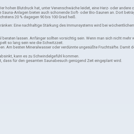
r hohen Blutdruck hat, unter Venenschwäche leidet, eine Herz- oder andere c
e Sauna-Anlagen bieten auch schonende Soft- oder Bio-Saunen an. Dort beträg
höchstens 20 % dagegen 90 bis 100 Grad heiß.
schränken: Eine nachhaltige Stärkung des Immunsystems wird bei wöchentlich
 beraten lassen. Anfänger sollten vorsichtig sein. Wenn man sich nicht mehr 
t so lang sein wie die Schwitzzeit.
men. Am besten Mineralwasser oder verdünnte ungesüßte Fruchtsäfte. Damit de
k absinkt, kann es zu Schwindelgefühl kommen.
st, dass für den gesamten Saunabesuch genügend Zeit eingeplant wird.