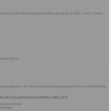
Zulassung als Finanzanlagenvermittler gemäß § 34 f Abs. 1 Satz 1 GewO
erden dürfen.
ges angeboten. Ob der Kunde eine Beratung gewünscht und erhalten hatte,
al des Versicherungsvermittlers über 10 %:
ungsunternehmen.
ermittler.