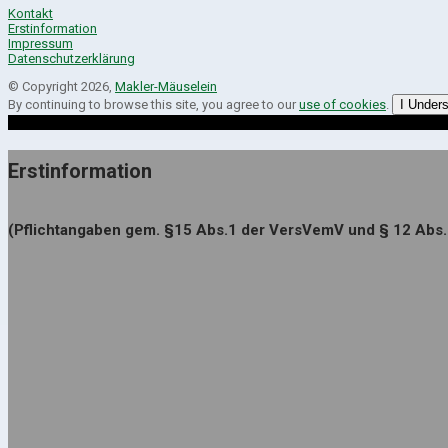
Kontakt
Erstinformation
Impressum
Datenschutzerklärung
© Copyright 2026,
Makler-Mäuselein
By continuing to browse this site, you agree to our
use of cookies
.
I Under
Erstinformation
(Pflichtangaben gem. §15 Abs.1 der VersVemV und § 12 Abs