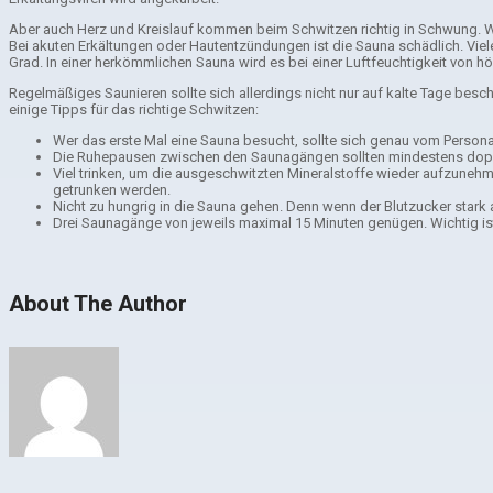
Aber auch Herz und Kreislauf kommen beim Schwitzen richtig in Schwung. We
Bei akuten Erkältungen oder Hautentzündungen ist die Sauna schädlich. Viel
Grad. In einer herkömmlichen Sauna wird es bei einer Luftfeuchtigkeit von 
Regelmäßiges Saunieren sollte sich allerdings nicht nur auf kalte Tage be
einige Tipps für das richtige Schwitzen:
Wer das erste Mal eine Sauna besucht, sollte sich genau vom Personal
Die Ruhepausen zwischen den Saunagängen sollten mindestens doppel
Viel trinken, um die ausgeschwitzten Mineralstoffe wieder aufzuneh
getrunken werden.
Nicht zu hungrig in die Sauna gehen. Denn wenn der Blutzucker star
Drei Saunagänge von jeweils maximal 15 Minuten genügen. Wichtig i
About The Author