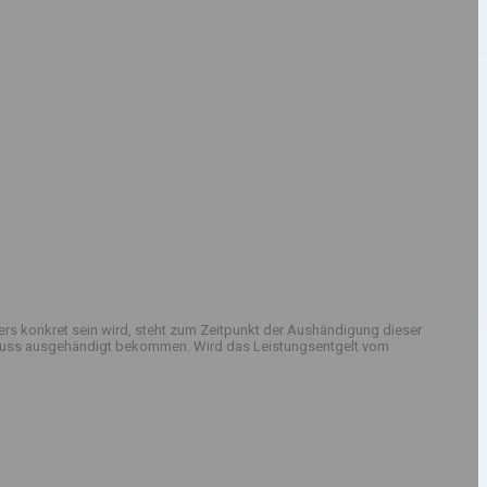
rs konkret sein wird, steht zum Zeitpunkt der Aushändigung dieser
sschluss ausgehändigt bekommen. Wird das Leistungsentgelt vom