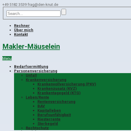
+49 5182 3539
frag@den-knut.de
Rechner
Über mich
Kontakt
Makler-Mäuselein
Menu
Bedarfsermittlung
Personenversicherung
Unfall
Krankenversicherung
Krankenvollversicherung (PKV)
Krankenzusatz (KVZ)
Krankentagegeld (KTG)
Leben/Rente
Rentenversicherung
BAV
Kapitalleben
Berufsunfähigkeit
Riesterrente
Sterbegeld
Rechtschutz