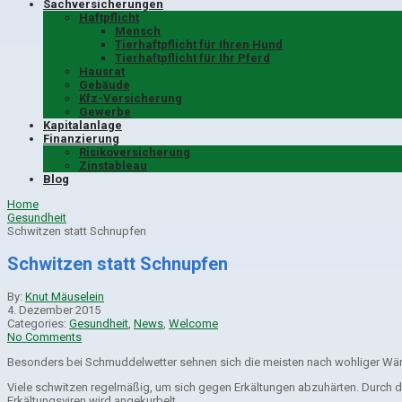
Sachversicherungen
Haftpflicht
Mensch
Tierhaftpflicht für Ihren Hund
Tierhaftpflicht für Ihr Pferd
Hausrat
Gebäude
Kfz-Versicherung
Gewerbe
Kapitalanlage
Finanzierung
Risikoversicherung
Zinstableau
Blog
Home
Gesundheit
Schwitzen statt Schnupfen
Schwitzen statt Schnupfen
By:
Knut Mäuselein
4. Dezember 2015
Categories:
Gesundheit
,
News
,
Welcome
No Comments
Besonders bei Schmuddelwetter sehnen sich die meisten nach wohliger Wär
Viele schwitzen regelmäßig, um sich gegen Erkältungen abzuhärten. Durch d
Erkältungsviren wird angekurbelt.