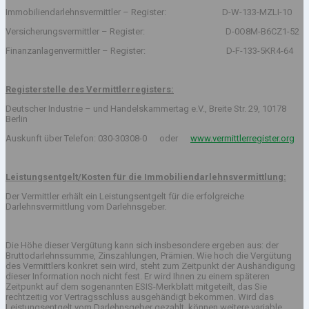
Immobiliendarlehnsvermittler – Register: D-W-133-MZLI-10
Versicherungsvermittler – Register: D-0O8M-B6CZ1-52
Finanzanlagenvermittler – Register: D-F-133-5KR4-64
Registerstelle des Vermittlerregisters:
Deutscher Industrie – und Handelskammertag e.V., Breite Str. 29, 10178
Berlin
Auskunft über Telefon: 030-30308-0 oder
www.vermittlerregister.org
Leistungsentgelt/Kosten für die Immobiliendarlehnsvermittlung:
Der Vermittler erhält ein Leistungsentgelt für die erfolgreiche
Darlehnsvermittlung vom Darlehnsgeber.
Die Höhe dieser Vergütung kann sich insbesondere ergeben aus: der
Bruttodarlehnssumme, Zinszahlungen, Prämien. Wie hoch die Vergütung
des Vermittlers konkret sein wird, steht zum Zeitpunkt der Aushändigung
dieser Information noch nicht fest. Er wird Ihnen zu einem späteren
Zeitpunkt auf dem sogenannten ESIS-Merkblatt mitgeteilt, das Sie
rechtzeitig vor Vertragsschluss ausgehändigt bekommen. Wird das
Leistungsentgelt vom Darlehnsgeber gezahlt, können weitere variable