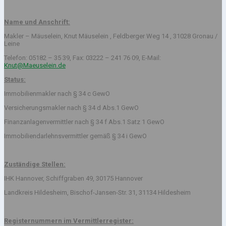
Name und Anschrift:
Makler – Mäuselein, Knut Mäuselein , Feldberger Weg 14 , 31028 Gronau /
Leine
Telefon: 05182 – 35 39, Fax: 03222 – 241 76 09, E-Mail:
Knut@Maeuselein.de
Status:
Immobilienmakler nach § 34 c GewO
Versicherungsmakler nach § 34 d Abs.1 GewO
Finanzanlagenvermittler nach § 34 f Abs.1 Satz 1 GewO
Immobiliendarlehnsvermittler gemäß § 34 i GewO
Zuständige Stellen:
IHK Hannover, Schiffgraben 49, 30175 Hannover
Landkreis Hildesheim, Bischof-Jansen-Str. 31, 31134 Hildesheim
Registernummern im Vermittlerregister: