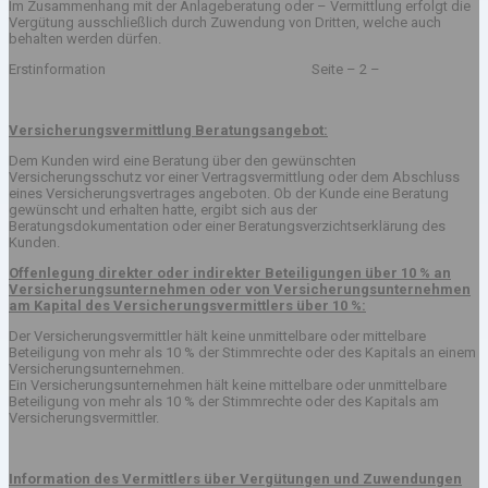
Im Zusammenhang mit der Anlageberatung oder – Vermittlung erfolgt die
Vergütung ausschließlich durch Zuwendung von Dritten, welche auch
behalten werden dürfen.
Erstinformation Seite – 2 –
Versicherungsvermittlung Beratungsangebot:
Dem Kunden wird eine Beratung über den gewünschten
Versicherungsschutz vor einer Vertragsvermittlung oder dem Abschluss
eines Versicherungsvertrages angeboten. Ob der Kunde eine Beratung
gewünscht und erhalten hatte, ergibt sich aus der
Beratungsdokumentation oder einer Beratungsverzichtserklärung des
Kunden.
Offenlegung direkter oder indirekter Beteiligungen über 10 % an
Versicherungsunternehmen oder von Versicherungsunternehmen
am Kapital des Versicherungsvermittlers über 10 %:
Der Versicherungsvermittler hält keine unmittelbare oder mittelbare
Beteiligung von mehr als 10 % der Stimmrechte oder des Kapitals an einem
Versicherungsunternehmen.
Ein Versicherungsunternehmen hält keine mittelbare oder unmittelbare
Beteiligung von mehr als 10 % der Stimmrechte oder des Kapitals am
Versicherungsvermittler.
Information des Vermittlers über Vergütungen und Zuwendungen