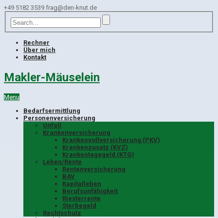
+49 5182 3539
frag@den-knut.de
Rechner
Über mich
Kontakt
Makler-Mäuselein
Menu
Bedarfsermittlung
Personenversicherung
Unfall
Krankenversicherung
Krankenvollversicherung (PKV)
Krankenzusatz (KVZ)
Krankentagegeld (KTG)
Leben/Rente
Rentenversicherung
BAV
Kapitalleben
Berufsunfähigkeit
Riesterrente
Sterbegeld
Rechtschutz