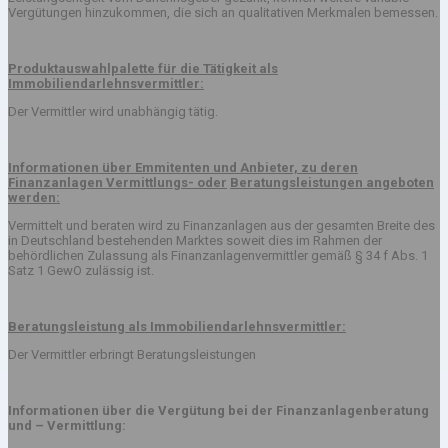
Vergütungen hinzukommen, die sich an qualitativen Merkmalen bemessen.
Produktauswahlpalette für die Tätigkeit als
Immobiliendarlehnsvermittler:
Der Vermittler wird unabhängig tätig.
Informationen über Emmitenten und Anbieter, zu deren
Finanzanlagen Vermittlungs- oder
Beratungsleistungen angeboten
werden:
Vermittelt und beraten wird zu Finanzanlagen aus der gesamten Breite des
in Deutschland bestehenden Marktes soweit dies im Rahmen der
behördlichen Zulassung als Finanzanlagenvermittler gemäß § 34 f Abs. 1
Satz 1 GewO zulässig ist.
Beratungsleistung als Immobiliendarlehnsvermittler:
Der Vermittler erbringt Beratungsleistungen
Informationen über die Vergütung bei der Finanzanlagenberatung
und – Vermittlung: