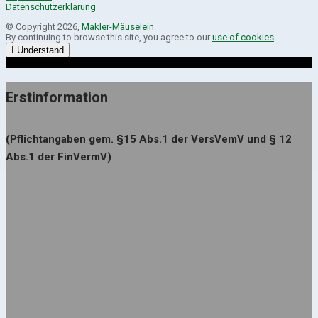
Datenschutzerklärung
© Copyright 2026,
Makler-Mäuselein
By continuing to browse this site, you agree to our
use of cookies
.
I Understand
Erstinformation
(Pflichtangaben gem. §15 Abs.1 der VersVemV und § 12
Abs.1 der FinVermV)