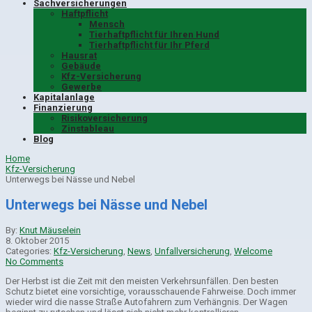
Sachversicherungen
Haftpflicht
Mensch
Tierhaftpflicht für Ihren Hund
Tierhaftpflicht für Ihr Pferd
Hausrat
Gebäude
Kfz-Versicherung
Gewerbe
Kapitalanlage
Finanzierung
Risikoversicherung
Zinstableau
Blog
Home
Kfz-Versicherung
Unterwegs bei Nässe und Nebel
Unterwegs bei Nässe und Nebel
By:
Knut Mäuselein
8. Oktober 2015
Categories:
Kfz-Versicherung
,
News
,
Unfallversicherung
,
Welcome
No Comments
Der Herbst ist die Zeit mit den meisten Verkehrsunfällen. Den besten
Schutz bietet eine vorsichtige, vorausschauende Fahrweise. Doch immer
wieder wird die nasse Straße Autofahrern zum Verhängnis. Der Wagen