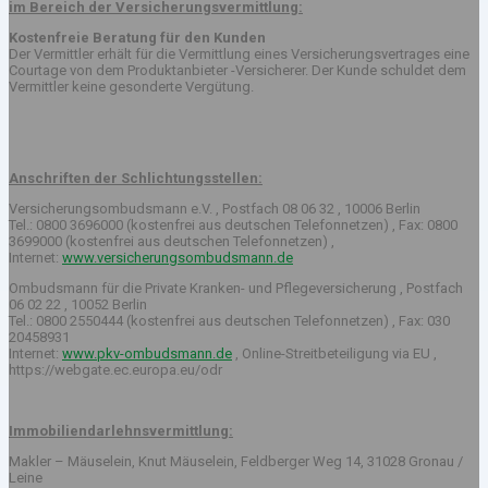
im Bereich der Versicherungsvermittlung:
Kostenfreie Beratung für den Kunden
Der Vermittler erhält für die Vermittlung eines Versicherungsvertrages eine
Courtage von dem Produktanbieter -Versicherer. Der Kunde schuldet dem
Vermittler keine gesonderte Vergütung.
Anschriften der Schlichtungsstellen:
Versicherungsombudsmann e.V. , Postfach 08 06 32 , 10006 Berlin
Tel.: 0800 3696000 (kostenfrei aus deutschen Telefonnetzen) , Fax: 0800
3699000 (kostenfrei aus deutschen Telefonnetzen) ,
Internet:
www.versicherungsombudsmann.de
Ombudsmann für die Private Kranken- und Pflegeversicherung , Postfach
06 02 22 , 10052 Berlin
Tel.: 0800 2550444 (kostenfrei aus deutschen Telefonnetzen) , Fax: 030
20458931
Internet:
www.pkv-ombudsmann.de
, Online-Streitbeteiligung via EU ,
https://webgate.ec.europa.eu/odr
Immobiliendarlehnsvermittlung:
Makler – Mäuselein, Knut Mäuselein, Feldberger Weg 14, 31028 Gronau /
Leine