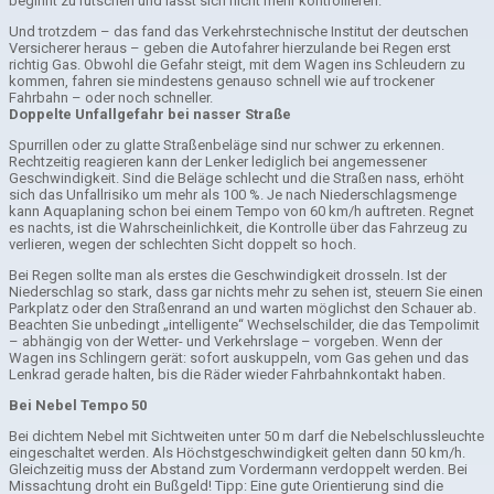
beginnt zu rutschen und lässt sich nicht mehr kontrollieren.
Und trotzdem – das fand das Verkehrstechnische Institut der deutschen
Versicherer heraus – geben die Autofahrer hierzulande bei Regen erst
richtig Gas. Obwohl die Gefahr steigt, mit dem Wagen ins Schleudern zu
kommen, fahren sie mindestens genauso schnell wie auf trockener
Fahrbahn – oder noch schneller.
Doppelte Unfallgefahr bei nasser Straße
Spurrillen oder zu glatte Straßenbeläge sind nur schwer zu erkennen.
Rechtzeitig reagieren kann der Lenker lediglich bei angemessener
Geschwindigkeit. Sind die Beläge schlecht und die Straßen nass, erhöht
sich das Unfallrisiko um mehr als 100 %. Je nach Niederschlagsmenge
kann Aquaplaning schon bei einem Tempo von 60 km/h auftreten. Regnet
es nachts, ist die Wahrscheinlichkeit, die Kontrolle über das Fahrzeug zu
verlieren, wegen der schlechten Sicht doppelt so hoch.
Bei Regen sollte man als erstes die Geschwindigkeit drosseln. Ist der
Niederschlag so stark, dass gar nichts mehr zu sehen ist, steuern Sie einen
Parkplatz oder den Straßenrand an und warten möglichst den Schauer ab.
Beachten Sie unbedingt „intelligente“ Wechselschilder, die das Tempolimit
– abhängig von der Wetter- und Verkehrslage – vorgeben. Wenn der
Wagen ins Schlingern gerät: sofort auskuppeln, vom Gas gehen und das
Lenkrad gerade halten, bis die Räder wieder Fahrbahnkontakt haben.
Bei Nebel Tempo 50
Bei dichtem Nebel mit Sichtweiten unter 50 m darf die Nebelschlussleuchte
eingeschaltet werden. Als Höchstgeschwindigkeit gelten dann 50 km/h.
Gleichzeitig muss der Abstand zum Vordermann verdoppelt werden. Bei
Missachtung droht ein Bußgeld! Tipp: Eine gute Orientierung sind die