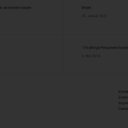
lerregisters:
en absichern lassen
Brexit:
ndelskammertag e.V., Breite Str. 29, 10178 Berlin
25. Januar 2021
30-30308-0 oder
www.vermittlerregister.org
ür die Immobiliendarlehnsvermittlung:
116-jährige Peruanerin bezi
6. Mai 2014
stungsentgelt für die erfolgreiche Darlehnsvermittlung vom Darlehnsgeber.
ann sich insbesondere ergeben aus: der Bruttodarlehnssumme, Zinszahlungen
nkret sein wird, steht zum Zeitpunkt der Aushändigung dieser Information noch
Konta
f dem sogenannten ESIS-Merkblatt mitgeteilt, das Sie rechtzeitig vor Vertrag
Ersti
gsentgelt vom Darlehnsgeber gezahlt, können weitere variable Vergütungen 
Impr
essen.
Daten
 die Tätigkeit als Immobiliendarlehnsvermittler: