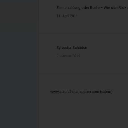
Registerstelle des Vermitt
Einmalzahlung oder Rente – Wie sich Risik
Deutscher Industrie – und Ha
11. April 2011
Auskunft über Telefon: 0
Leistungsentgelt/Kosten f
Sylvester-Schäden
2. Januar 2019
Der Vermittler erhält ein Lei
Die Höhe dieser Vergütung k
Vergütung des Vermittlers ko
www.schnell-mal-sparen.com (extern)
einem späteren Zeitpunkt au
bekommen. Wird das Leistun
qualitativen Merkmalen bem
Produktauswahlpalette für