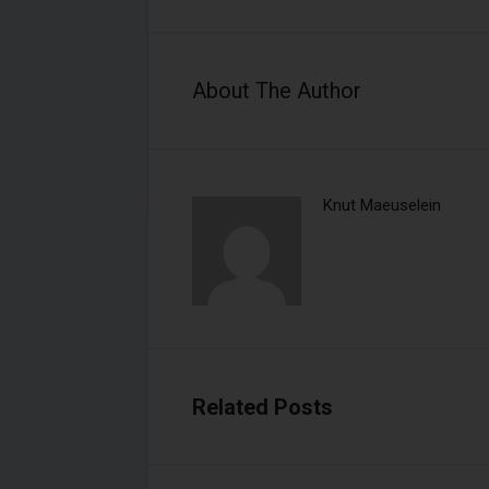
Immobiliendarlehnsvermittl
About The Author
Zuständige Stellen:
IHK Hannover, Schiffgraben 
Landkreis Hildesheim, Bisch
Knut Maeuselein
Registernummern im Vermi
Immobiliendarlehnsverm
Versicherungsvermit
Related Posts
Finanzanlagenvermitt