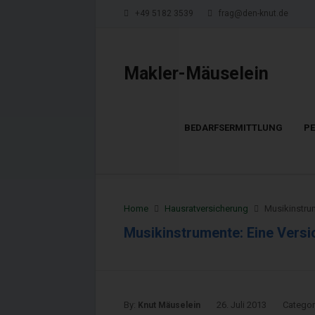
+49 5182 3539
frag@den-knut.de
Makler-Mäuselein
BEDARFSERMITTLUNG
P
Home
Hausratversicherung
Musikinstru
Musikinstrumente: Eine Vers
By:
26. Juli 2013
Categor
Knut Mäuselein