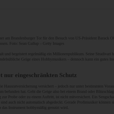
iner am Brandenburger Tor für den Besuch von US-Präsident Barack Oba
lassen. Foto: Sean Gallup – Getty Images
lt und begeistert regelmäßig ein Millionenpublikum. Seine Stradivari h
 handelsübliche Geige eines Hobbymusikers – dennoch kann ein gutes In
t nur eingeschränkten Schutz
ie Hausratversicherung versichert – jedoch nur unter bestimmten Vorau
m befunden hat. Geht die Geige also bei einem Brand oder Blitzschlag
zur Probe oder zu einem Auftritt, ist nicht mitversichert. Ein Sengsch
sind auch nicht automatisch abgedeckt. Gerade Profimusiker können sic
nn das Instrument hobbymäßig genutzt wird.