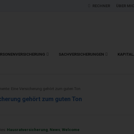
RECHNER
ÜBER MI
ERSONENVERSICHERUNG
SACHVERSICHERUNGEN
KAPITA
mente: Eine Versicherung gehört zum guten Ton
icherung gehört zum guten Ton
ies:
Hausratversicherung
,
News
,
Welcome