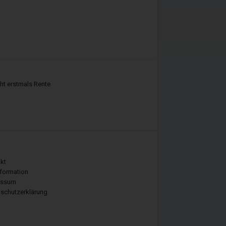
eht erstmals Rente
, Prämien. Wie hoch die
 nicht fest. Er wird Ihnen zu
kt
sschluss ausgehändigt
nformation
hinzukommen, die sich an
essum
schutzerklärung