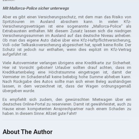
Mit Mallorca-Police sicher unterwegs
Aber es gibt einen Versicherungsschutz, mit dem man das Risiko von
Spritztouren im Ausland absichern kann. In vielen Kfz-
Versicherungsverträgen ist eine sogenannte „Mallorca-Police“ als
Extrabaustein enthalten. Mit diesem Zusatz lassen sich die niedrigen
Versicherungssummen im Ausland auf das deutsche Niveau anheben.
Ob man das eigene Auto dabei über eine Kfz-Haftpflichtversicherung,
Voll- oder Teilkaskoversicherung abgesichert hat, spielt keine Rolle. Der
Schutz ist jedoch nur enthalten, wenn dies explizit im Kfz-Vertrag
aufgeführt ist.
Viele Autovermieter verlangen übrigens eine Kreditkarte zur Sicherheit.
Hier ist Vorsicht geboten! Urlauber sollten drauf achten, dass im
Kreditkartenbeleg eine Höchstsumme eingetragen ist, damit der
Vermieter im Schadensfall keine beliebig hohe Summe abheben kann.
Nach Rückgabe des Autos sollte man sich einen Beleg aushändigen
lassen, in dem verzeichnet ist, dass der Wagen ordnungsgemäß
übergeben wurde.
Es empfiehlt sich zudem, den gewünschten Mietwagen über ein
deutsches Online-Portal zu reservieren. Damit ist gewährleistet, auch zu
Hause einen kompetenten Ansprechpartner nach einem Schaden zu
haben. In diesem Sinne: Allzeit gute Fahrt!
About The Author