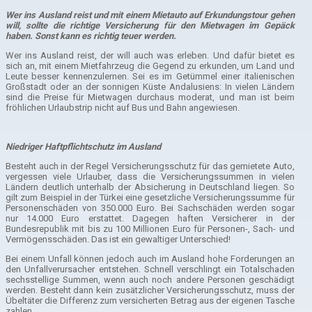
n Hund
Wer ins Ausland reist und mit einem Mietauto auf Erkundungstour gehen
ferd
will, sollte die richtige Versicherung für den Mietwagen im Gepäck
haben. Sonst kann es richtig teuer werden.
Wer ins Ausland reist, der will auch was erleben. Und dafür bietet es
sich an, mit einem Mietfahrzeug die Gegend zu erkunden, um Land und
Leute besser kennenzulernen. Sei es im Getümmel einer italienischen
Großstadt oder an der sonnigen Küste Andalusiens: In vielen Ländern
sind die Preise für Mietwagen durchaus moderat, und man ist beim
fröhlichen Urlaubstrip nicht auf Bus und Bahn angewiesen.
Niedriger Haftpflichtschutz im Ausland
Besteht auch in der Regel Versicherungsschutz für das gemietete Auto,
vergessen viele Urlauber, dass die Versicherungssummen in vielen
Ländern deutlich unterhalb der Absicherung in Deutschland liegen. So
gilt zum Beispiel in der Türkei eine gesetzliche Versicherungssumme für
Personenschäden von 350.000 Euro. Bei Sachschäden werden sogar
nur 14.000 Euro erstattet. Dagegen haften Versicherer in der
Bundesrepublik mit bis zu 100 Millionen Euro für Personen-, Sach- und
Vermögensschäden. Das ist ein gewaltiger Unterschied!
Bei einem Unfall können jedoch auch im Ausland hohe Forderungen an
den Unfallverursacher entstehen. Schnell verschlingt ein Totalschaden
sechsstellige Summen, wenn auch noch andere Personen geschädigt
werden. Besteht dann kein zusätzlicher Versicherungsschutz, muss der
Übeltäter die Differenz zum versicherten Betrag aus der eigenen Tasche
zahlen.