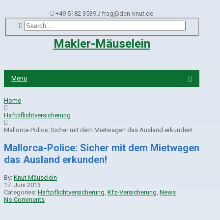
+49 5182 3539
frag@den-knut.de
Makler-Mäuselein
g (PKV)
Menu
Home
Haftpflichtversicherung
Mallorca-Police: Sicher mit dem Mietwagen das Ausland erkunden!
Mallorca-Police: Sicher mit dem Mietwagen
das Ausland erkunden!
By:
Knut Mäuselein
17. Juni 2013
Categories:
Haftpflichtversicherung
,
Kfz-Versicherung
,
News
No Comments