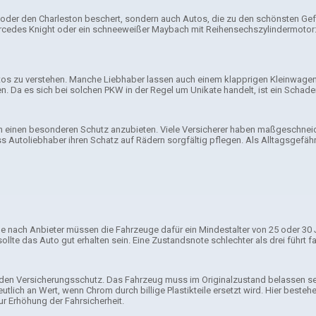
der den Charleston beschert, sondern auch Autos, die zu den schönsten Gefähr
ercedes Knight oder
ein schneeweißer Maybach mit Reihensechszylindermotor: 
s zu verstehen. Manche Liebhaber lassen auch einem klapprigen Kleinwagen wi
Da es sich bei solchen PKW in der Regel um Unikate handelt, ist ein Schade
 einen besonderen Schutz anzubieten. Viele Versicherer haben maßgeschneidert
ss Autoliebhaber ihren Schatz auf Rädern sorgfältig pflegen. Als Alltagsgefäh
e nach Anbieter müssen die Fahrzeuge dafür ein Mindestalter von 25 oder 30 
ollte das Auto gut erhalten sein. Eine Zustandsnote schlechter als drei führt 
den Versicherungsschutz. Das Fahrzeug muss im Originalzustand belassen sein
utlich an Wert, wenn Chrom durch billige Plastikteile ersetzt wird. Hier besteh
r Erhöhung der Fahrsicherheit.