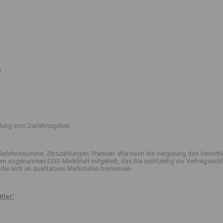
n
ttlung vom Darlehnsgeber.
arlehnssumme, Zinszahlungen, Prämien. Wie hoch die Vergütung des Vermittle
 dem sogenannten ESIS-Merkblatt mitgeteilt, das Sie rechtzeitig vor Vertrag
die sich an qualitativen Merkmalen bemessen.
tler: