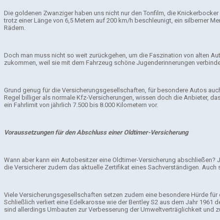
Die goldenen Zwanziger haben uns nicht nur den Tonfilm, die Knickerbocker o
trotz einer Länge von 6,5 Metern auf 200 km/h beschleunigt, ein silberner M
Rädern.
Doch man muss nicht so weit zurückgehen, um die Faszination von alten Auto
zukommen, weil sie mit dem Fahrzeug schöne Jugenderinnerungen verbinden. 
Grund genug für die Versicherungsgesellschaften, für besondere Autos auch
Regel billiger als normale Kfz-Versicherungen, wissen doch die Anbieter, da
ein Fahrlimit von jährlich 7.500 bis 8.000 Kilometern vor.
Voraussetzungen für den Abschluss einer Oldtimer-Versicherung
Wann aber kann ein Autobesitzer eine Oldtimer-Versicherung abschließen? J
die Versicherer zudem das aktuelle Zertifikat eines Sachverständigen. Auch s
Viele Versicherungsgesellschaften setzen zudem eine besondere Hürde für 
Schließlich verliert eine Edelkarosse wie der Bentley S2 aus dem Jahr 1961 de
sind allerdings Umbauten zur Verbesserung der Umweltverträglichkeit und zu