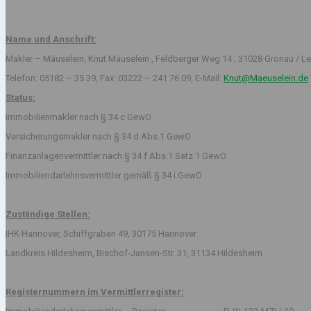
Name und Anschrift:
Makler – Mäuselein, Knut Mäuselein , Feldberger Weg 14 , 31028 Gronau / Le
Telefon: 05182 – 35 39, Fax: 03222 – 241 76 09, E-Mail:
Knut@Maeuselein.de
Status:
Immobilienmakler nach § 34 c GewO
Versicherungsmakler nach § 34 d Abs.1 GewO
Finanzanlagenvermittler nach § 34 f Abs.1 Satz 1 GewO
Immobiliendarlehnsvermittler gemäß § 34 i GewO
Zuständige Stellen:
IHK Hannover, Schiffgraben 49, 30175 Hannover
Landkreis Hildesheim, Bischof-Jansen-Str. 31, 31134 Hildesheim
Registernummern im Vermittlerregister: