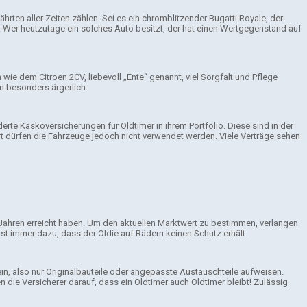
ten aller Zeiten zählen. Sei es ein chromblitzender Bugatti Royale, der
Wer heutzutage ein solches Auto besitzt, der hat einen Wertgegenstand auf
e dem Citroen 2CV, liebevoll „Ente“ genannt, viel Sorgfalt und Pflege
n besonders ärgerlich.
e Kaskoversicherungen für Oldtimer in ihrem Portfolio. Diese sind in der
rt dürfen die Fahrzeuge jedoch nicht verwendet werden. Viele Verträge sehen
Jahren erreicht haben. Um den aktuellen Marktwert zu bestimmen, verlangen
fast immer dazu, dass der Oldie auf Rädern keinen Schutz erhält.
, also nur Originalbauteile oder angepasste Austauschteile aufweisen.
en die Versicherer darauf, dass ein Oldtimer auch Oldtimer bleibt! Zulässig