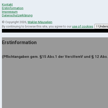
Kontakt
Erstinformation
Impressum
Datenschutzerklärung
© Copyright 2026,
Makler-Mäuselein
By continuing to browse this site, you agree to our
use of cookies
.
I Under
Erstinformation
(Pflichtangaben gem. §15 Abs.1 der VersVemV und § 12 Abs