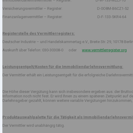
Immobiliendarlehnsvermittler – Register: D-W-133-MZLI-10
Versicherungsvermittler – Register: D-0O8M-B6CZ1-52
Finanzanlagenvermittler – Register: D-F-133-5KR4-64
Registerstelle des Vermittlerregisters:
Deutscher Industrie – und Handelskammertag e.V., Breite Str. 29, 10178 Berli
Auskunft über Telefon: 030-30308-0 oder
www.vermittlerregister.org
Leistungsentgelt/Kosten für die Immobiliendarlehnsvermittlung:
Der Vermittler erhält ein Leistungsentgelt für die erfolgreiche Darlehnsvermi
Die Höhe dieser Vergütung kann sich insbesondere ergeben aus: der Bruttod
Information noch nicht fest. Er wird Ihnen zu einem späteren Zeitpunkt auf
Darlehnsgeber gezahlt, können weitere variable Vergütungen hinzukommen, 
Produktauswahlpalette für die Tätigkeit als Immobiliendarlehnsvermit
Der Vermittler wird unabhängig tätig.