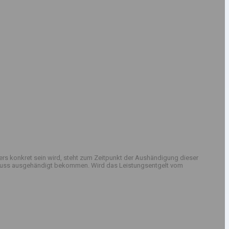
rs konkret sein wird, steht zum Zeitpunkt der Aushändigung dieser
sschluss ausgehändigt bekommen. Wird das Leistungsentgelt vom