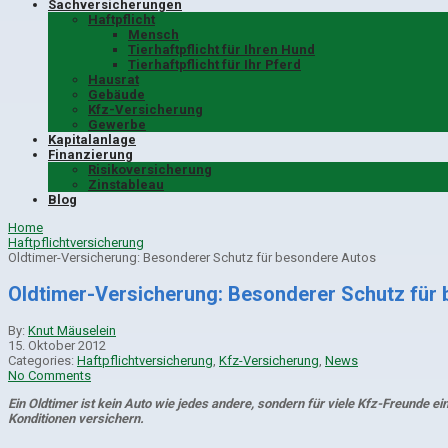
Sachversicherungen
Haftpflicht
Mensch
Tierhaftpflicht für Ihren Hund
Tierhaftpflicht für Ihr Pferd
Hausrat
Gebäude
Kfz-Versicherung
Gewerbe
Kapitalanlage
Finanzierung
Risikoversicherung
Zinstableau
Blog
Home
Haftpflichtversicherung
Oldtimer-Versicherung: Besonderer Schutz für besondere Autos
Oldtimer-Versicherung: Besonderer Schutz für
By:
Knut Mäuselein
15. Oktober 2012
Categories:
Haftpflichtversicherung
,
Kfz-Versicherung
,
News
No Comments
Ein Oldtimer ist kein Auto wie jedes andere, sondern für viele Kfz-Freunde
Konditionen versichern.