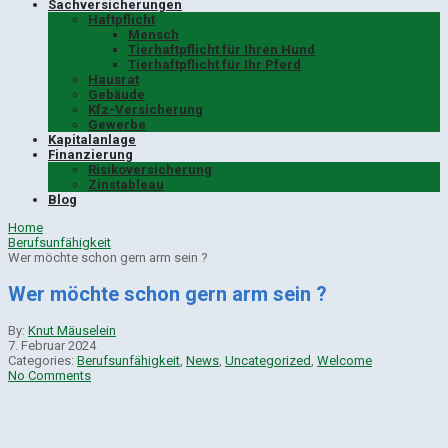
Sachversicherungen
Haftpflicht
Mensch
Tierhaftpflicht für Ihren Hund
Tierhaftpflicht für Ihr Pferd
Hausrat
Gebäude
Kfz-Versicherung
Gewerbe
Kapitalanlage
Finanzierung
Risikoversicherung
Zinstableau
Blog
Home
Berufsunfähigkeit
Wer möchte schon gern arm sein ?
Wer möchte schon gern arm sein ?
By:
Knut Mäuselein
7. Februar 2024
Categories:
Berufsunfähigkeit
,
News
,
Uncategorized
,
Welcome
No Comments