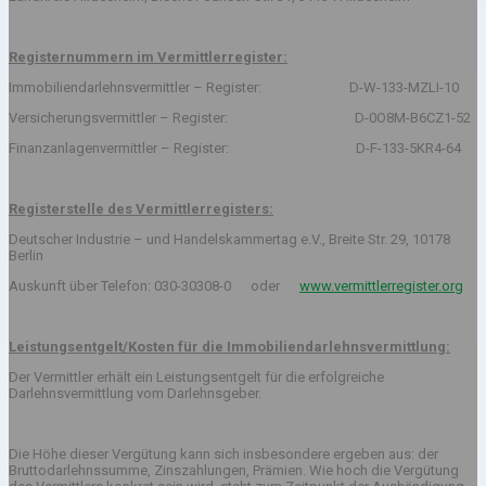
Registernummern im Vermittlerregister:
Immobiliendarlehnsvermittler – Register: D-W-133-MZLI-10
Versicherungsvermittler – Register: D-0O8M-B6CZ1-52
Finanzanlagenvermittler – Register: D-F-133-5KR4-64
Registerstelle des Vermittlerregisters:
Deutscher Industrie – und Handelskammertag e.V., Breite Str. 29, 10178
Berlin
Auskunft über Telefon: 030-30308-0 oder
www.vermittlerregister.org
Leistungsentgelt/Kosten für die Immobiliendarlehnsvermittlung:
Der Vermittler erhält ein Leistungsentgelt für die erfolgreiche
Darlehnsvermittlung vom Darlehnsgeber.
Die Höhe dieser Vergütung kann sich insbesondere ergeben aus: der
Bruttodarlehnssumme, Zinszahlungen, Prämien. Wie hoch die Vergütung