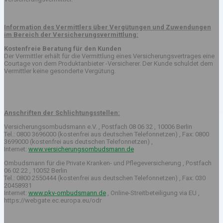
Information des Vermittlers über Vergütungen und Zuwendungen
im Bereich der Versicherungsvermittlung:
Kostenfreie Beratung für den Kunden
Der Vermittler erhält für die Vermittlung eines Versicherungsvertrages eine
Courtage von dem Produktanbieter -Versicherer. Der Kunde schuldet dem
Vermittler keine gesonderte Vergütung.
Anschriften der Schlichtungsstellen:
Versicherungsombudsmann e.V. , Postfach 08 06 32 , 10006 Berlin
Tel.: 0800 3696000 (kostenfrei aus deutschen Telefonnetzen) , Fax: 0800
3699000 (kostenfrei aus deutschen Telefonnetzen) ,
Internet:
www.versicherungsombudsmann.de
Ombudsmann für die Private Kranken- und Pflegeversicherung , Postfach
06 02 22 , 10052 Berlin
Tel.: 0800 2550444 (kostenfrei aus deutschen Telefonnetzen) , Fax: 030
20458931
Internet:
www.pkv-ombudsmann.de
, Online-Streitbeteiligung via EU ,
https://webgate.ec.europa.eu/odr