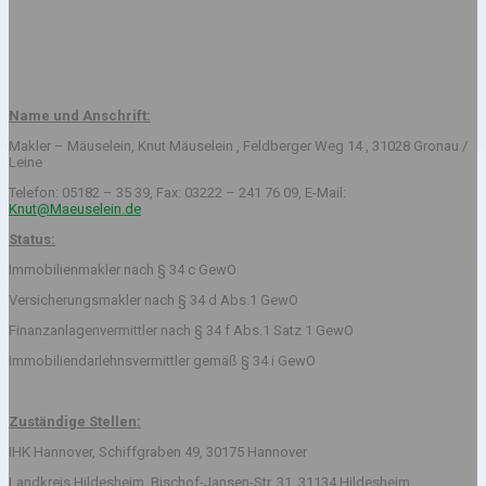
Name und Anschrift:
Makler – Mäuselein, Knut Mäuselein , Feldberger Weg 14 , 31028 Gronau /
Leine
Telefon: 05182 – 35 39, Fax: 03222 – 241 76 09, E-Mail:
Knut@Maeuselein.de
Status:
Immobilienmakler nach § 34 c GewO
Versicherungsmakler nach § 34 d Abs.1 GewO
Finanzanlagenvermittler nach § 34 f Abs.1 Satz 1 GewO
Immobiliendarlehnsvermittler gemäß § 34 i GewO
Zuständige Stellen:
IHK Hannover, Schiffgraben 49, 30175 Hannover
Landkreis Hildesheim, Bischof-Jansen-Str. 31, 31134 Hildesheim