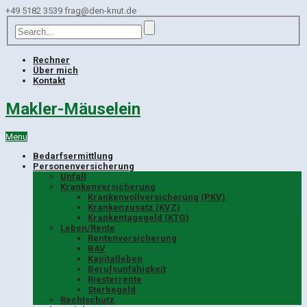
+49 5182 3539
frag@den-knut.de
Rechner
Über mich
Kontakt
Makler-Mäuselein
Menu
Bedarfsermittlung
Personenversicherung
Unfall
Krankenversicherung
Krankenvollversicherung (PKV)
Krankenzusatz (KVZ)
Krankentagegeld (KTG)
Leben/Rente
Rentenversicherung
BAV
Kapitalleben
Berufsunfähigkeit
Riesterrente
Sterbegeld
Rechtschutz