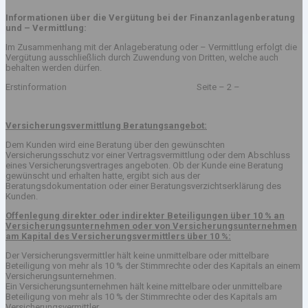
Informationen über die Vergütung bei der Finanzanlagenberatung
und – Vermittlung:
Im Zusammenhang mit der Anlageberatung oder – Vermittlung erfolgt die
Vergütung ausschließlich durch Zuwendung von Dritten, welche auch
behalten werden dürfen.
Erstinformation Seite – 2 –
Versicherungsvermittlung Beratungsangebot:
Dem Kunden wird eine Beratung über den gewünschten
Versicherungsschutz vor einer Vertragsvermittlung oder dem Abschluss
eines Versicherungsvertrages angeboten. Ob der Kunde eine Beratung
gewünscht und erhalten hatte, ergibt sich aus der
Beratungsdokumentation oder einer Beratungsverzichtserklärung des
Kunden.
Offenlegung direkter oder indirekter Beteiligungen über 10 % an
Versicherungsunternehmen oder von Versicherungsunternehmen
am Kapital des Versicherungsvermittlers über 10 %:
Der Versicherungsvermittler hält keine unmittelbare oder mittelbare
Beteiligung von mehr als 10 % der Stimmrechte oder des Kapitals an einem
Versicherungsunternehmen.
Ein Versicherungsunternehmen hält keine mittelbare oder unmittelbare
Beteiligung von mehr als 10 % der Stimmrechte oder des Kapitals am
Versicherungsvermittler.