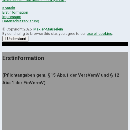
Kontakt
Erstinformation
Impressum
Datenschutzerklärung
© Copyright 2026,
Makler-Mäuselein
By continuing to browse this site, you agree to our
use of cookies
.
I Understand
Erstinformation
(Pflichtangaben gem. §15 Abs.1 der VersVemV und § 12
Abs.1 der FinVermV)