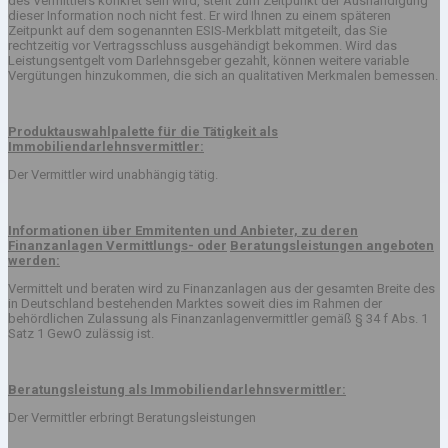
des Vermittlers konkret sein wird, steht zum Zeitpunkt der Aushändigung
dieser Information noch nicht fest. Er wird Ihnen zu einem späteren
Zeitpunkt auf dem sogenannten ESIS-Merkblatt mitgeteilt, das Sie
rechtzeitig vor Vertragsschluss ausgehändigt bekommen. Wird das
Leistungsentgelt vom Darlehnsgeber gezahlt, können weitere variable
Vergütungen hinzukommen, die sich an qualitativen Merkmalen bemessen.
Produktauswahlpalette für die Tätigkeit als
Immobiliendarlehnsvermittler:
Der Vermittler wird unabhängig tätig.
Informationen über Emmitenten und Anbieter, zu deren
Finanzanlagen Vermittlungs- oder
Beratungsleistungen angeboten
werden:
Vermittelt und beraten wird zu Finanzanlagen aus der gesamten Breite des
in Deutschland bestehenden Marktes soweit dies im Rahmen der
behördlichen Zulassung als Finanzanlagenvermittler gemäß § 34 f Abs. 1
Satz 1 GewO zulässig ist.
Beratungsleistung als Immobiliendarlehnsvermittler:
Der Vermittler erbringt Beratungsleistungen