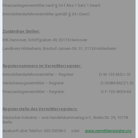
Finanzanlagenvermittler nach § 34 f Abs.1 Satz 1 GewO
Immobiliendarlehnsvermittler gemäß § 34 i GewO
Zuständige Stellen:
IHK Hannover, Schiffgraben 49, 30175 Hannover
Landkreis Hildesheim, Bischof-Jansen-Str. 31, 31134 Hildesheim
Registernummern im Vermittlerregister:
Immobiliendarlehnsvermittler – Register: D-W-133-MZLI-10
Versicherungsvermittler – Register: D-0O8M-B6CZ1-52
Finanzanlagenvermittler – Register: D-F-133-5KR4-64
Registerstelle des Vermittlerregisters:
Deutscher Industrie – und Handelskammertag e.V., Breite Str. 29, 10178
Berlin
Auskunft über Telefon: 030-30308-0 oder
www.vermittlerregister.org