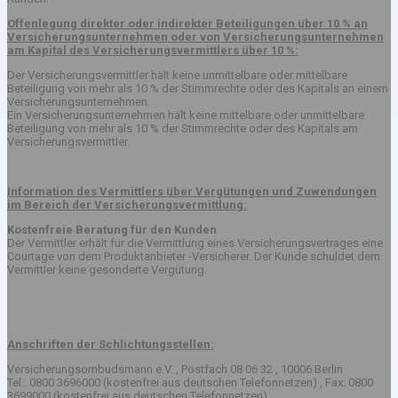
Offenlegung direkter oder indirekter Beteiligungen über 10 % an
Versicherungsunternehmen oder von Versicherungsunternehmen
am Kapital des Versicherungsvermittlers über 10 %:
Der Versicherungsvermittler hält keine unmittelbare oder mittelbare
Beteiligung von mehr als 10 % der Stimmrechte oder des Kapitals an einem
Versicherungsunternehmen.
Ein Versicherungsunternehmen hält keine mittelbare oder unmittelbare
Beteiligung von mehr als 10 % der Stimmrechte oder des Kapitals am
Versicherungsvermittler.
Information des Vermittlers über Vergütungen und Zuwendungen
im Bereich der Versicherungsvermittlung:
Kostenfreie Beratung für den Kunden
Der Vermittler erhält für die Vermittlung eines Versicherungsvertrages eine
Courtage von dem Produktanbieter -Versicherer. Der Kunde schuldet dem
Vermittler keine gesonderte Vergütung.
Anschriften der Schlichtungsstellen:
Versicherungsombudsmann e.V. , Postfach 08 06 32 , 10006 Berlin
Tel.: 0800 3696000 (kostenfrei aus deutschen Telefonnetzen) , Fax: 0800
3699000 (kostenfrei aus deutschen Telefonnetzen) ,