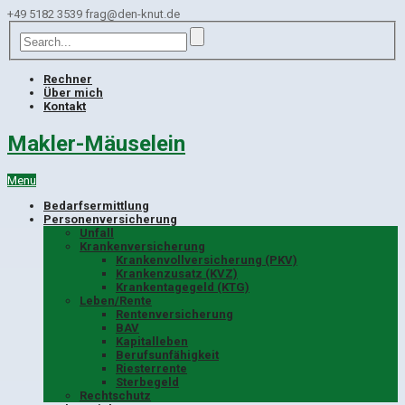
+49 5182 3539
frag@den-knut.de
Rechner
Über mich
Kontakt
Makler-Mäuselein
Menu
Bedarfsermittlung
Personenversicherung
Unfall
Krankenversicherung
Krankenvollversicherung (PKV)
Krankenzusatz (KVZ)
Krankentagegeld (KTG)
Leben/Rente
Rentenversicherung
BAV
Kapitalleben
Berufsunfähigkeit
Riesterrente
Sterbegeld
Rechtschutz