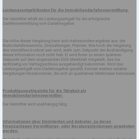
Leistungsentgelt/Kosten für die Immobiliendarlehnsvermittlung:
Der Vermittler erhält ein Leistungsentgelt für die erfolgreiche
Darlehnsvermittlung vom Darlehnsgeber.
Die Höhe dieser Vergütung kann sich insbesondere ergeben aus: der
Bruttodarlehnssumme, Zinszahlungen, Prämien. Wie hoch die Vergütung
des Vermittlers konkret sein wird, steht zum Zeitpunkt der Aushändigung
dieser Information noch nicht fest. Er wird Ihnen zu einem späteren
Zeitpunkt auf dem sogenannten ESIS-Merkblatt mitgeteilt, das Sie
rechtzeitig vor Vertragsschluss ausgehändigt bekommen. Wird das
Leistungsentgelt vom Darlehnsgeber gezahlt, können weitere variable
Vergütungen hinzukommen, die sich an qualitativen Merkmalen bemessen.
Produktauswahlpalette für die Tätigkeit als
Immobiliendarlehnsvermittler:
Der Vermittler wird unabhängig tätig.
Informationen über Emmitenten und Anbieter, zu deren
Finanzanlagen Vermittlungs- oder
Beratungsleistungen angeboten
werden: