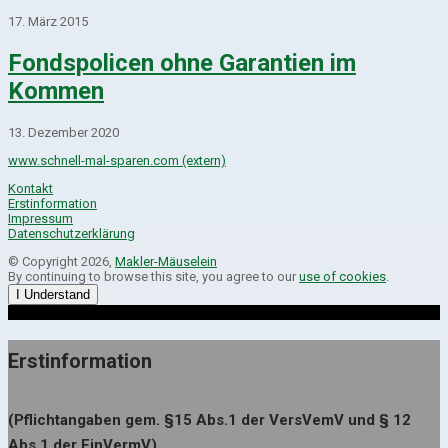
17. März 2015
Fondspolicen ohne Garantien im
Kommen
13. Dezember 2020
www.schnell-mal-sparen.com (extern)
Kontakt
Erstinformation
Impressum
Datenschutzerklärung
© Copyright 2026,
Makler-Mäuselein
By continuing to browse this site, you agree to our
use of cookies
.
I Understand
Erstinformation
(Pflichtangaben gem. §15 Abs.1 der VersVemV und § 12
Abs.1 der FinVermV)