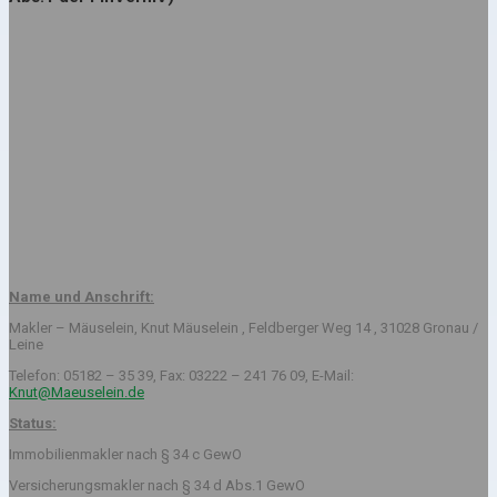
Name und Anschrift:
Makler – Mäuselein, Knut Mäuselein , Feldberger Weg 14 , 31028 Gronau /
Leine
Telefon: 05182 – 35 39, Fax: 03222 – 241 76 09, E-Mail:
Knut@Maeuselein.de
Status:
Immobilienmakler nach § 34 c GewO
Versicherungsmakler nach § 34 d Abs.1 GewO