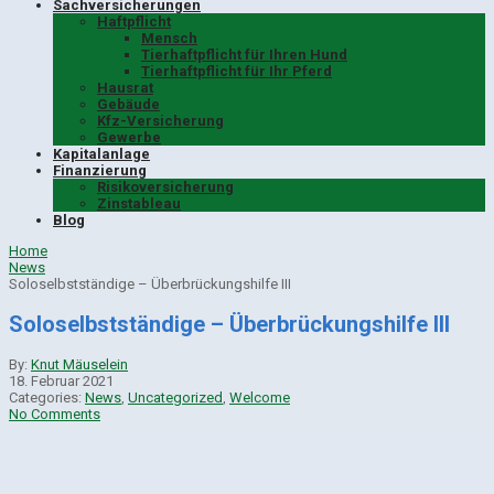
Sachversicherungen
Haftpflicht
Mensch
Tierhaftpflicht für Ihren Hund
Tierhaftpflicht für Ihr Pferd
Hausrat
Gebäude
Kfz-Versicherung
Gewerbe
Kapitalanlage
Finanzierung
Risikoversicherung
Zinstableau
Blog
Home
News
Soloselbstständige – Überbrückungshilfe III
Soloselbstständige – Überbrückungshilfe III
By:
Knut Mäuselein
18. Februar 2021
Categories:
News
,
Uncategorized
,
Welcome
No Comments