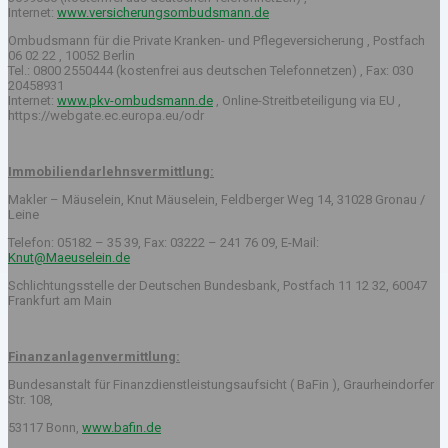
Internet:
www.versicherungsombudsmann.de
Ombudsmann für die Private Kranken- und Pflegeversicherung , Postfach
06 02 22 , 10052 Berlin
Tel.: 0800 2550444 (kostenfrei aus deutschen Telefonnetzen) , Fax: 030
20458931
Internet:
www.pkv-ombudsmann.de
, Online-Streitbeteiligung via EU ,
https://webgate.ec.europa.eu/odr
Immobiliendarlehnsvermittlung:
Makler – Mäuselein, Knut Mäuselein, Feldberger Weg 14, 31028 Gronau /
Leine
Telefon: 05182 – 35 39, Fax: 03222 – 241 76 09, E-Mail:
Knut@Maeuselein.de
Schlichtungsstelle der Deutschen Bundesbank, Postfach 11 12 32, 60047
Frankfurt am Main
Finanzanlagenvermittlung:
Bundesanstalt für Finanzdienstleistungsaufsicht ( BaFin ), Graurheindorfer
Str. 108,
53117 Bonn,
www.bafin.de