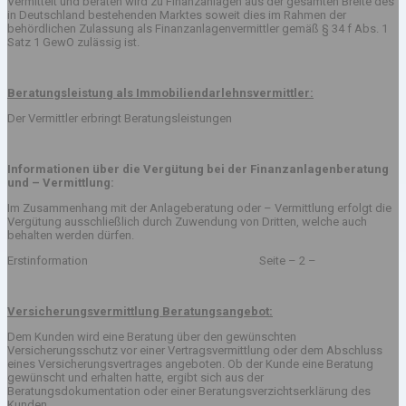
Vermittelt und beraten wird zu Finanzanlagen aus der gesamten Breite des
in Deutschland bestehenden Marktes soweit dies im Rahmen der
behördlichen Zulassung als Finanzanlagenvermittler gemäß § 34 f Abs. 1
Satz 1 GewO zulässig ist.
Beratungsleistung als Immobiliendarlehnsvermittler:
Der Vermittler erbringt Beratungsleistungen
Informationen über die Vergütung bei der Finanzanlagenberatung
und – Vermittlung:
Im Zusammenhang mit der Anlageberatung oder – Vermittlung erfolgt die
Vergütung ausschließlich durch Zuwendung von Dritten, welche auch
behalten werden dürfen.
Erstinformation Seite – 2 –
Versicherungsvermittlung Beratungsangebot:
Dem Kunden wird eine Beratung über den gewünschten
Versicherungsschutz vor einer Vertragsvermittlung oder dem Abschluss
eines Versicherungsvertrages angeboten. Ob der Kunde eine Beratung
gewünscht und erhalten hatte, ergibt sich aus der
Beratungsdokumentation oder einer Beratungsverzichtserklärung des
Kunden.