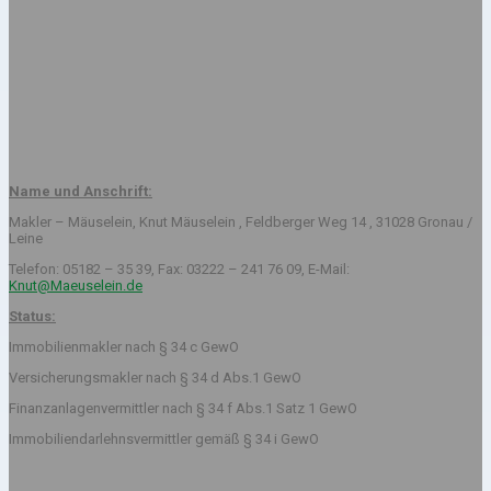
Name und Anschrift:
Makler – Mäuselein, Knut Mäuselein , Feldberger Weg 14 , 31028 Gronau /
Leine
Telefon: 05182 – 35 39, Fax: 03222 – 241 76 09, E-Mail:
Knut@Maeuselein.de
Status:
Immobilienmakler nach § 34 c GewO
Versicherungsmakler nach § 34 d Abs.1 GewO
Finanzanlagenvermittler nach § 34 f Abs.1 Satz 1 GewO
Immobiliendarlehnsvermittler gemäß § 34 i GewO