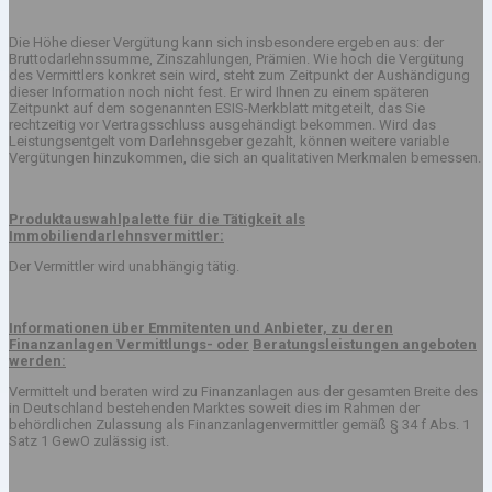
Die Höhe dieser Vergütung kann sich insbesondere ergeben aus: der
Bruttodarlehnssumme, Zinszahlungen, Prämien. Wie hoch die Vergütung
des Vermittlers konkret sein wird, steht zum Zeitpunkt der Aushändigung
dieser Information noch nicht fest. Er wird Ihnen zu einem späteren
Zeitpunkt auf dem sogenannten ESIS-Merkblatt mitgeteilt, das Sie
rechtzeitig vor Vertragsschluss ausgehändigt bekommen. Wird das
Leistungsentgelt vom Darlehnsgeber gezahlt, können weitere variable
Vergütungen hinzukommen, die sich an qualitativen Merkmalen bemessen.
Produktauswahlpalette für die Tätigkeit als
Immobiliendarlehnsvermittler:
Der Vermittler wird unabhängig tätig.
Informationen über Emmitenten und Anbieter, zu deren
Finanzanlagen Vermittlungs- oder
Beratungsleistungen angeboten
werden:
Vermittelt und beraten wird zu Finanzanlagen aus der gesamten Breite des
in Deutschland bestehenden Marktes soweit dies im Rahmen der
behördlichen Zulassung als Finanzanlagenvermittler gemäß § 34 f Abs. 1
Satz 1 GewO zulässig ist.