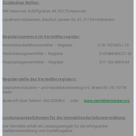
Zuständige Stellen:
IHK Hannover, Schiffgraben 49, 30175 Hannover
Landkreis Hildesheim, Bischof-Jansen-Str. 31, 31134 Hildesheim
Registernummern im Vermittlerregister:
Immobiliendarlehnsvermittler – Register: D-W-133-MZLI-10
Versicherungsvermittler – Register: D-0O8M-B6CZ1-52
Finanzanlagenvermittler – Register: D-F-133-5KR4-64
Registerstelle des Vermittlerregisters:
Deutscher Industrie – und Handelskammertag e.V., Breite Str. 29, 10178
Berlin
Auskunft über Telefon: 030-30308-0 oder
www.vermittlerregister.org
Leistungsentgelt/Kosten für die Immobiliendarlehnsvermittlung:
Der Vermittler erhält ein Leistungsentgelt für die erfolgreiche
Darlehnsvermittlung vom Darlehnsgeber.