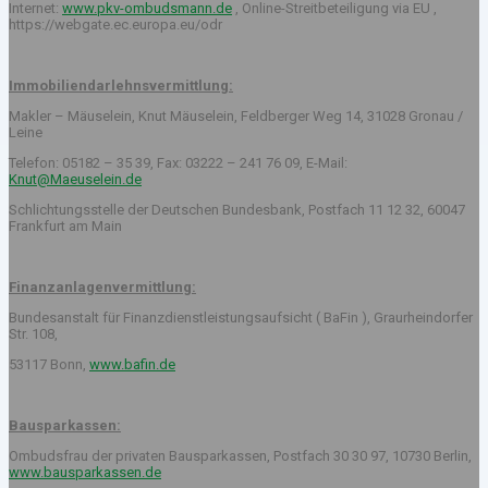
Internet:
www.pkv-ombudsmann.de
, Online-Streitbeteiligung via EU ,
https://webgate.ec.europa.eu/odr
Immobiliendarlehnsvermittlung:
Makler – Mäuselein, Knut Mäuselein, Feldberger Weg 14, 31028 Gronau /
Leine
Telefon: 05182 – 35 39, Fax: 03222 – 241 76 09, E-Mail:
Knut@Maeuselein.de
Schlichtungsstelle der Deutschen Bundesbank, Postfach 11 12 32, 60047
Frankfurt am Main
Finanzanlagenvermittlung:
Bundesanstalt für Finanzdienstleistungsaufsicht ( BaFin ), Graurheindorfer
Str. 108,
53117 Bonn,
www.bafin.de
Bausparkassen:
Ombudsfrau der privaten Bausparkassen, Postfach 30 30 97, 10730 Berlin,
www.bausparkassen.de