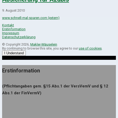
9. August 2010
www.schnell-mal-sparen.com (extern)
Kontakt
Erstinformation
Impressum
Datenschutzerklärung
© Copyright 2026,
Makler-Mäuselein
By continuing to browse this site, you agree to our
use of cookies
.
I Understand
Erstinformation
(Pflichtangaben gem. §15 Abs.1 der VersVemV und § 12
Abs.1 der FinVermV)