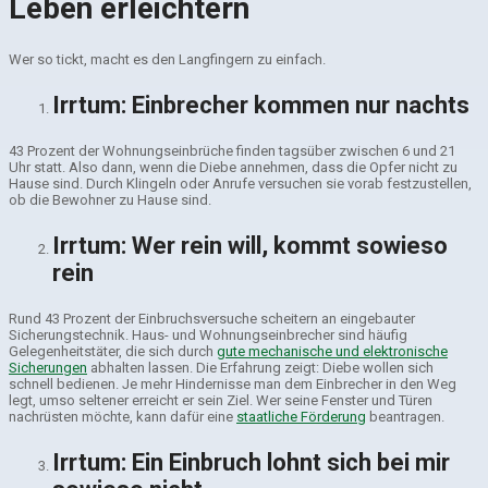
Leben erleich­tern
Wer so tickt, macht es den Langfingern zu einfach.
Irrtum: Einbrecher kommen nur nachts
43 Prozent der Wohnungseinbrüche finden tagsüber zwischen 6 und 21
Uhr statt. Also dann, wenn die Diebe annehmen, dass die Opfer nicht zu
Hause sind. Durch Klingeln oder Anrufe versuchen sie vorab festzustellen,
ob die Bewohner zu Hause sind.
Irrtum: Wer rein will, kommt sowieso
rein
Rund 43 Prozent der Einbruchsversuche scheitern an eingebauter
Sicherungstechnik. Haus- und Wohnungseinbrecher sind häufig
Gelegenheitstäter, die sich durch
gute mechanische und elektronische
Sicherungen
abhalten lassen. Die Erfahrung zeigt: Diebe wollen sich
schnell bedienen. Je mehr Hindernisse man dem Einbrecher in den Weg
legt, umso seltener erreicht er sein Ziel. Wer seine Fenster und Türen
nachrüsten möchte, kann dafür eine
staatliche Förderung
beantragen.
Irrtum: Ein Einbruch lohnt sich bei mir