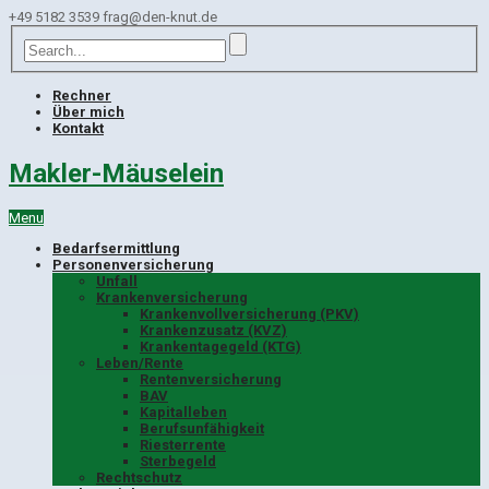
+49 5182 3539
frag@den-knut.de
Rechner
Über mich
Kontakt
Makler-Mäuselein
Menu
Bedarfsermittlung
Personenversicherung
Unfall
Krankenversicherung
Krankenvollversicherung (PKV)
Krankenzusatz (KVZ)
Krankentagegeld (KTG)
Leben/Rente
Rentenversicherung
BAV
Kapitalleben
Berufsunfähigkeit
Riesterrente
Sterbegeld
Rechtschutz