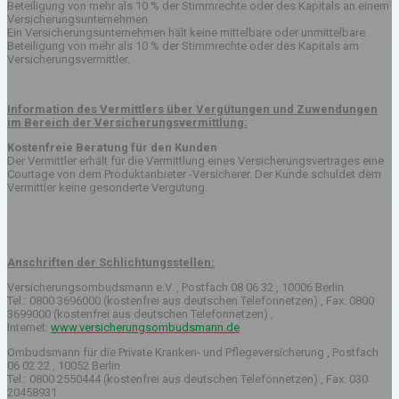
Beteiligung von mehr als 10 % der Stimmrechte oder des Kapitals an einem
Versicherungsunternehmen.
Ein Versicherungsunternehmen hält keine mittelbare oder unmittelbare
Beteiligung von mehr als 10 % der Stimmrechte oder des Kapitals am
Versicherungsvermittler.
Information des Vermittlers über Vergütungen und Zuwendungen
im Bereich der Versicherungsvermittlung:
Kostenfreie Beratung für den Kunden
Der Vermittler erhält für die Vermittlung eines Versicherungsvertrages eine
Courtage von dem Produktanbieter -Versicherer. Der Kunde schuldet dem
Vermittler keine gesonderte Vergütung.
Anschriften der Schlichtungsstellen:
Versicherungsombudsmann e.V. , Postfach 08 06 32 , 10006 Berlin
Tel.: 0800 3696000 (kostenfrei aus deutschen Telefonnetzen) , Fax: 0800
3699000 (kostenfrei aus deutschen Telefonnetzen) ,
Internet:
www.versicherungsombudsmann.de
Ombudsmann für die Private Kranken- und Pflegeversicherung , Postfach
06 02 22 , 10052 Berlin
Tel.: 0800 2550444 (kostenfrei aus deutschen Telefonnetzen) , Fax: 030
20458931