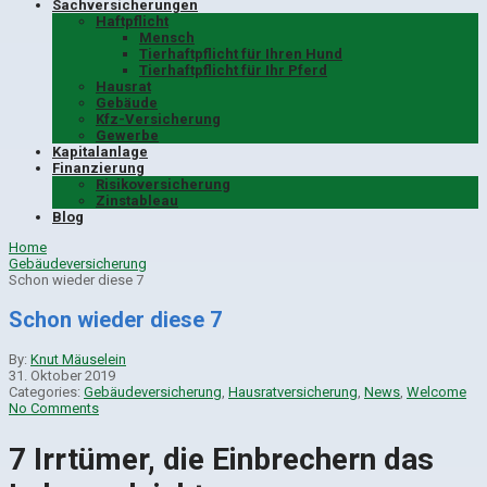
Sachversicherungen
Haftpflicht
Mensch
Tierhaftpflicht für Ihren Hund
Tierhaftpflicht für Ihr Pferd
Hausrat
Gebäude
Kfz-Versicherung
Gewerbe
Kapitalanlage
Finanzierung
Risikoversicherung
Zinstableau
Blog
Home
Gebäudeversicherung
Schon wieder diese 7
Schon wieder diese 7
By:
Knut Mäuselein
31. Oktober 2019
Categories:
Gebäudeversicherung
,
Hausratversicherung
,
News
,
Welcome
No Comments
7 Irr­tü­mer, die Ein­bre­chern das