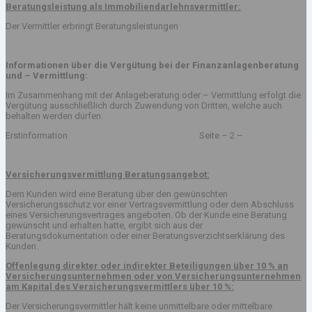
Beratungsleistung als Immobiliendarlehnsvermittler:
Der Vermittler erbringt Beratungsleistungen
Informationen über die Vergütung bei der Finanzanlagenberatung
und – Vermittlung:
Im Zusammenhang mit der Anlageberatung oder – Vermittlung erfolgt die
Vergütung ausschließlich durch Zuwendung von Dritten, welche auch
behalten werden dürfen.
Erstinformation Seite – 2 –
Versicherungsvermittlung Beratungsangebot:
Dem Kunden wird eine Beratung über den gewünschten
Versicherungsschutz vor einer Vertragsvermittlung oder dem Abschluss
eines Versicherungsvertrages angeboten. Ob der Kunde eine Beratung
gewünscht und erhalten hatte, ergibt sich aus der
Beratungsdokumentation oder einer Beratungsverzichtserklärung des
Kunden.
Offenlegung direkter oder indirekter Beteiligungen über 10 % an
Versicherungsunternehmen oder von Versicherungsunternehmen
am Kapital des Versicherungsvermittlers über 10 %:
Der Versicherungsvermittler hält keine unmittelbare oder mittelbare