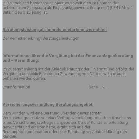
in Deutschland bestehenden Marktes soweit dies im Rahmen der
behördlichen Zulassung als Finanzanlagenvermittler gemäß § 34 f Abs. 1
Satz 1 GewO zulässig ist.
Beratungsleistung als Immobiliendarlehnsvermittler:
Der Vermittler erbringt Beratungsleistungen
Informationen über die Vergütung bei der Finanzanlagenberatung
und – Vermittlung:
Im Zusammenhang mit der Anlageberatung oder – Vermittlung erfolgt die
Vergütung ausschließlich durch Zuwendung von Dritten, welche auch
behalten werden dürfen.
Erstinformation Seite – 2 –
Versicherungsvermittlung Beratungsangebot:
Dem Kunden wird eine Beratung über den gewünschten
Versicherungsschutz vor einer Vertragsvermittlung oder dem Abschluss
eines Versicherungsvertrages angeboten. Ob der Kunde eine Beratung
gewünscht und erhalten hatte, ergibt sich aus der
Beratungsdokumentation oder einer Beratungsverzichtserklärung des
Kunden.