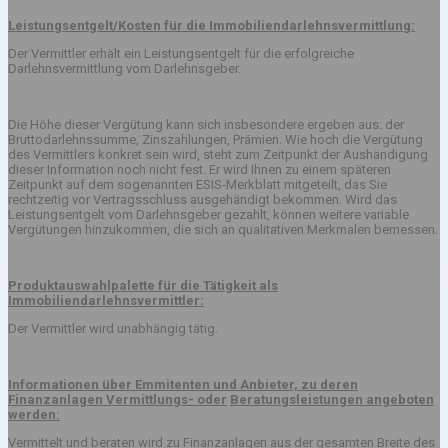
Leistungsentgelt/Kosten für die Immobiliendarlehnsvermittlung:
Der Vermittler erhält ein Leistungsentgelt für die erfolgreiche
Darlehnsvermittlung vom Darlehnsgeber.
Die Höhe dieser Vergütung kann sich insbesondere ergeben aus: der
Bruttodarlehnssumme, Zinszahlungen, Prämien. Wie hoch die Vergütung
des Vermittlers konkret sein wird, steht zum Zeitpunkt der Aushändigung
dieser Information noch nicht fest. Er wird Ihnen zu einem späteren
Zeitpunkt auf dem sogenannten ESIS-Merkblatt mitgeteilt, das Sie
rechtzeitig vor Vertragsschluss ausgehändigt bekommen. Wird das
Leistungsentgelt vom Darlehnsgeber gezahlt, können weitere variable
Vergütungen hinzukommen, die sich an qualitativen Merkmalen bemessen.
Produktauswahlpalette für die Tätigkeit als
Immobiliendarlehnsvermittler:
Der Vermittler wird unabhängig tätig.
Informationen über Emmitenten und Anbieter, zu deren
Finanzanlagen Vermittlungs- oder
Beratungsleistungen angeboten
werden:
Vermittelt und beraten wird zu Finanzanlagen aus der gesamten Breite des