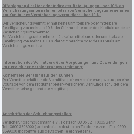
Offenlegung direkter oder indirekter Beteiligungen über 10 % an
Versicherungsunternehmen oder von Versicherungsunternehmen
am Kapital des Versicherungsvermittlers über 10 %:
Der Versicherungsvermittler hält keine unmittelbare oder mittelbare
Beteiligung von mehr als 10 % der Stimmrechte oder des Kapitals an einem
Versicherungsunternehmen.
Ein Versicherungsunternehmen hält keine mittelbare oder unmittelbare
Beteiligung von mehr als 10 % der Stimmrechte oder des Kapitals am
Versicherungsvermittler.
Information des Vermittlers über Vergütungen und Zuwendungen
im Bereich der Versicherungsvermittlung:
Kostenfreie Beratung für den Kunden
Der Vermittler erhält für die Vermittlung eines Versicherungsvertrages eine
Courtage von dem Produktanbieter -Versicherer. Der Kunde schuldet dem
Vermittler keine gesonderte Vergütung.
Anschriften der Schlichtungsstellen:
Versicherungsombudsmann e.V. , Postfach 08 06 32 , 10006 Berlin
Tel.: 0800 3696000 (kostenfrei aus deutschen Telefonnetzen) , Fax: 0800
3699000 (kostenfrei aus deutschen Telefonnetzen) ,