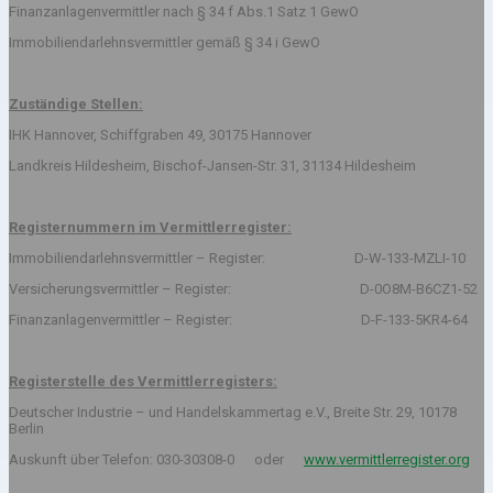
Finanzanlagenvermittler nach § 34 f Abs.1 Satz 1 GewO
Immobiliendarlehnsvermittler gemäß § 34 i GewO
Zuständige Stellen:
IHK Hannover, Schiffgraben 49, 30175 Hannover
Landkreis Hildesheim, Bischof-Jansen-Str. 31, 31134 Hildesheim
Registernummern im Vermittlerregister:
Immobiliendarlehnsvermittler – Register: D-W-133-MZLI-10
Versicherungsvermittler – Register: D-0O8M-B6CZ1-52
Finanzanlagenvermittler – Register: D-F-133-5KR4-64
Registerstelle des Vermittlerregisters:
Deutscher Industrie – und Handelskammertag e.V., Breite Str. 29, 10178
Berlin
Auskunft über Telefon: 030-30308-0 oder
www.vermittlerregister.org