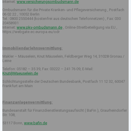
Internet:
www.versicherungsombudsmann.de
Ombudsmann für die Private Kranken- und Pflegeversicherung , Postfach
06 02 22 , 10052 Berlin
Tel.: 0800 2550444 (kostenfrei aus deutschen Telefonnetzen) , Fax: 030
20458931
Internet:
www.pkv-ombudsmann.de
, Online-Streitbeteiligung via EU ,
https://webgate.ec.europa.eu/odr
Immobiliendarlehnsvermittlung:
Makler – Mäuselein, Knut Mäuselein, Feldberger Weg 14, 31028 Gronau /
Leine
Telefon: 05182 – 35 39, Fax: 03222 – 241 76 09, E-Mail:
Knut@Maeuselein.de
Schlichtungsstelle der Deutschen Bundesbank, Postfach 11 12 32, 60047
Frankfurt am Main
Finanzanlagenvermittlung:
Bundesanstalt für Finanzdienstleistungsaufsicht ( BaFin ), Graurheindorfer
Str. 108,
53117 Bonn,
www.bafin.de