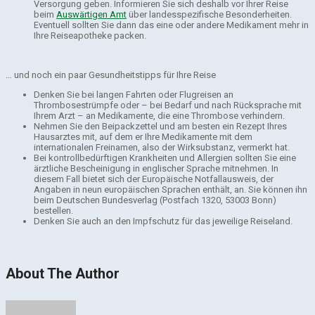
Versorgung geben. Informieren Sie sich deshalb vor Ihrer Reise
beim
Auswärtigen Amt
über landesspezifische Besonderheiten.
Eventuell sollten Sie dann das eine oder andere Medikament mehr in
Ihre Reiseapotheke packen.
… und noch ein paar Gesundheitstipps für Ihre Reise
Denken Sie bei langen Fahrten oder Flugreisen an
Thrombosestrümpfe oder – bei Bedarf und nach Rücksprache mit
Ihrem Arzt – an Medikamente, die eine Thrombose verhindern.
Nehmen Sie den Beipackzettel und am besten ein Rezept Ihres
Hausarztes mit, auf dem er Ihre Medikamente mit dem
internationalen Freinamen, also der Wirksubstanz, vermerkt hat.
Bei kontrollbedürftigen Krankheiten und Allergien sollten Sie eine
ärztliche Bescheinigung in englischer Sprache mitnehmen. In
diesem Fall bietet sich der Europäische Notfallausweis, der
Angaben in neun europäischen Sprachen enthält, an. Sie können ihn
beim Deutschen Bundesverlag (Postfach 1320, 53003 Bonn)
bestellen.
Denken Sie auch an den Impfschutz für das jeweilige Reiseland.
About The Author