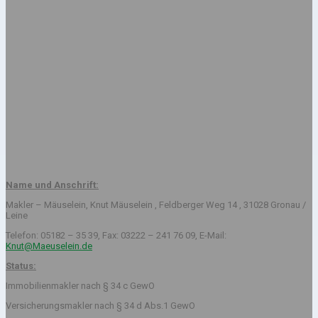
Name und Anschrift:
Makler – Mäuselein, Knut Mäuselein , Feldberger Weg 14 , 31028 Gronau /
Leine
Telefon: 05182 – 35 39, Fax: 03222 – 241 76 09, E-Mail:
Knut@Maeuselein.de
Status:
Immobilienmakler nach § 34 c GewO
Versicherungsmakler nach § 34 d Abs.1 GewO