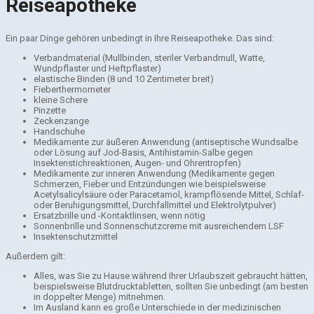
Reiseapotheke
Ein paar Dinge gehören unbedingt in Ihre Reiseapotheke. Das sind:
Verbandmaterial (Mullbinden, steriler Verbandmull, Watte,
Wundpflaster und Heftpflaster)
elastische Binden (8 und 10 Zentimeter breit)
Fieberthermometer
kleine Schere
Pinzette
Zeckenzange
Handschuhe
Medikamente zur äußeren Anwendung (antiseptische Wundsalbe
oder Lösung auf Jod-Basis, Antihistamin-Salbe gegen
Insektenstichreaktionen, Augen- und Ohrentropfen)
Medikamente zur inneren Anwendung (Medikamente gegen
Schmerzen, Fieber und Entzündungen wie beispielsweise
Acetylsalicylsäure oder Paracetamol, krampflösende Mittel, Schlaf-
oder Beruhigungsmittel, Durchfallmittel und Elektrolytpulver)
Ersatzbrille und -Kontaktlinsen, wenn nötig
Sonnenbrille und Sonnenschutzcreme mit ausreichendem LSF
Insektenschutzmittel
Außerdem gilt:
Alles, was Sie zu Hause während Ihrer Urlaubszeit gebraucht hätten,
beispielsweise Blutdrucktabletten, sollten Sie unbedingt (am besten
in doppelter Menge) mitnehmen.
Im Ausland kann es große Unterschiede in der medizinischen