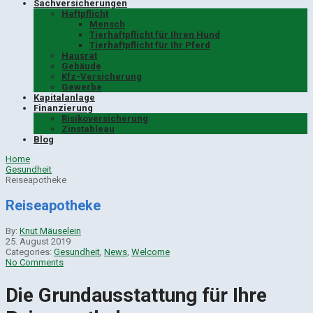
Sachversicherungen
Haftpflicht
Mensch
Tierhaftpflicht für Ihren Hund
Tierhaftpflicht für Ihr Pferd
Hausrat
Gebäude
Kfz-Versicherung
Gewerbe
Kapitalanlage
Finanzierung
Risikoversicherung
Zinstableau
Blog
Home
Gesundheit
Reiseapotheke
Reiseapotheke
By:
Knut Mäuselein
25. August 2019
Categories:
Gesundheit
,
News
,
Welcome
No Comments
Die Grundausstattung für Ihre