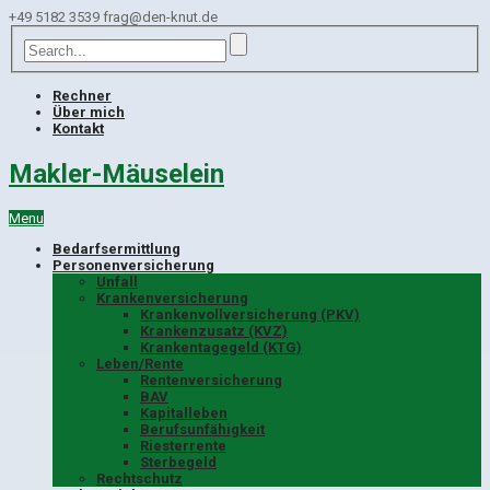
+49 5182 3539
frag@den-knut.de
Rechner
Über mich
Kontakt
Makler-Mäuselein
Menu
Bedarfsermittlung
Personenversicherung
Unfall
Krankenversicherung
Krankenvollversicherung (PKV)
Krankenzusatz (KVZ)
Krankentagegeld (KTG)
Leben/Rente
Rentenversicherung
BAV
Kapitalleben
Berufsunfähigkeit
Riesterrente
Sterbegeld
Rechtschutz