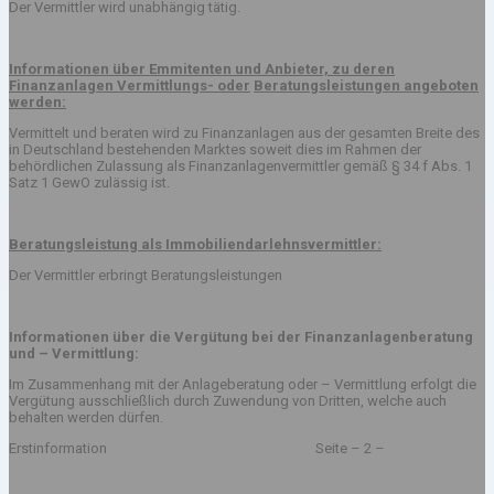
Der Vermittler wird unabhängig tätig.
Informationen über Emmitenten und Anbieter, zu deren
Finanzanlagen Vermittlungs- oder
Beratungsleistungen angeboten
werden:
Vermittelt und beraten wird zu Finanzanlagen aus der gesamten Breite des
in Deutschland bestehenden Marktes soweit dies im Rahmen der
behördlichen Zulassung als Finanzanlagenvermittler gemäß § 34 f Abs. 1
Satz 1 GewO zulässig ist.
Beratungsleistung als Immobiliendarlehnsvermittler:
Der Vermittler erbringt Beratungsleistungen
Informationen über die Vergütung bei der Finanzanlagenberatung
und – Vermittlung:
Im Zusammenhang mit der Anlageberatung oder – Vermittlung erfolgt die
Vergütung ausschließlich durch Zuwendung von Dritten, welche auch
behalten werden dürfen.
Erstinformation Seite – 2 –