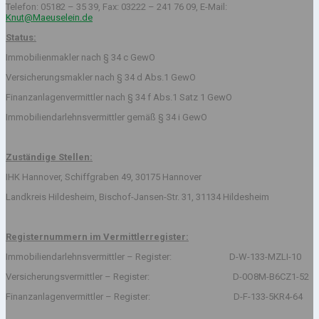
Telefon: 05182 – 35 39, Fax: 03222 – 241 76 09, E-Mail:
Knut@Maeuselein.de
Status:
Immobilienmakler nach § 34 c GewO
Versicherungsmakler nach § 34 d Abs.1 GewO
Finanzanlagenvermittler nach § 34 f Abs.1 Satz 1 GewO
Immobiliendarlehnsvermittler gemäß § 34 i GewO
Zuständige Stellen:
IHK Hannover, Schiffgraben 49, 30175 Hannover
Landkreis Hildesheim, Bischof-Jansen-Str. 31, 31134 Hildesheim
Registernummern im Vermittlerregister:
Immobiliendarlehnsvermittler – Register: D-W-133-MZLI-10
Versicherungsvermittler – Register: D-0O8M-B6CZ1-52
Finanzanlagenvermittler – Register: D-F-133-5KR4-64