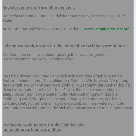
Registerstelle des Vermittlerregisters:
Deutscher Industrie – und Handelskammertag e.V., Breite Str. 29, 10178
Berlin
Auskunft über Telefon: 030-30308-0 oder
www.vermittlerregister.org
Leistungsentgelt/Kosten für die Immobiliendarlehnsvermittlung:
Der Vermittler erhält ein Leistungsentgelt für die erfolgreiche
Darlehnsvermittlung vom Darlehnsgeber.
Die Höhe dieser Vergütung kann sich insbesondere ergeben aus: der
Bruttodarlehnssumme, Zinszahlungen, Prämien. Wie hoch die Vergütung
des Vermittlers konkret sein wird, steht zum Zeitpunkt der Aushändigung
dieser Information noch nicht fest. Er wird Ihnen zu einem späteren
Zeitpunkt auf dem sogenannten ESIS-Merkblatt mitgeteilt, das Sie
rechtzeitig vor Vertragsschluss ausgehändigt bekommen. Wird das
Leistungsentgelt vom Darlehnsgeber gezahlt, können weitere variable
Vergütungen hinzukommen, die sich an qualitativen Merkmalen bemessen.
Produktauswahlpalette für die Tätigkeit als
Immobiliendarlehnsvermittler: