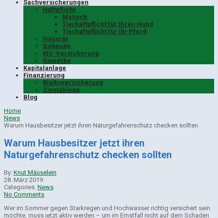
Sachversicherungen
Haftpflicht
Mensch
Tierhaftpflicht für Ihren Hund
Tierhaftpflicht für Ihr Pferd
Hausrat
Gebäude
Kfz-Versicherung
Gewerbe
Kapitalanlage
Finanzierung
Risikoversicherung
Zinstableau
Blog
Home
News
Warum Hausbesitzer jetzt ihren Naturgefahrenschutz checken sollten
Warum Hausbesitzer jetzt ihren
Naturgefahrenschutz checken sollten
By:
Knut Mäuselein
28. März 2019
Categories:
News
No Comments
Wer im Sommer gegen Starkregen und Hochwasser richtig versichert sein
möchte, muss jetzt aktiv werden – um im Ernstfall nicht auf dem Schaden