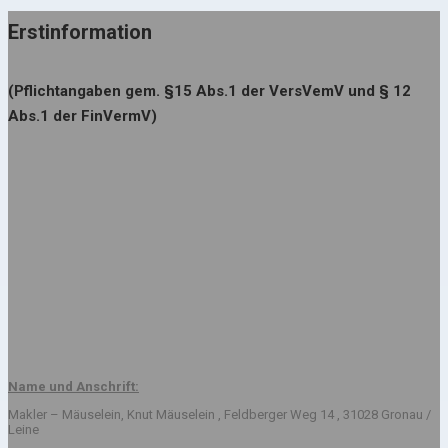
Erstinformation
(Pflichtangaben gem. §15 Abs.1 der VersVemV und § 12
Abs.1 der FinVermV)
Name und Anschrift:
Makler – Mäuselein, Knut Mäuselein , Feldberger Weg 14 , 31028 Gronau /
Leine