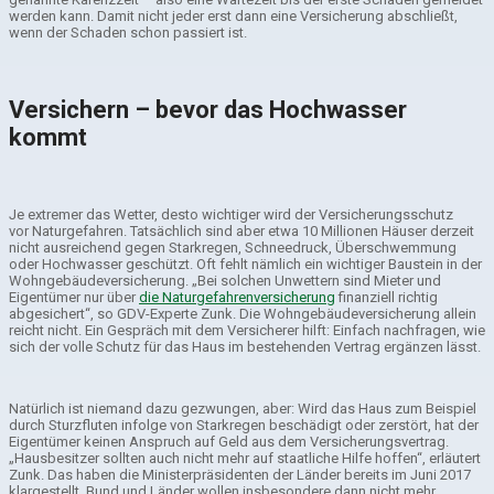
werden kann. Damit nicht jeder erst dann eine Versicherung abschließt,
wenn der Schaden schon passiert ist.
Versichern – bevor das Hochwasser
kommt
Je extremer das Wetter, desto wichtiger wird der Versicherungsschutz
vor Naturgefahren. Tatsächlich sind aber etwa 10 Millionen Häuser derzeit
nicht ausreichend gegen Starkregen, Schneedruck, Überschwemmung
oder Hochwasser geschützt. Oft fehlt nämlich ein wichtiger Baustein in der
Wohngebäudeversicherung. „Bei solchen Unwettern sind Mieter und
Eigentümer nur über
die Naturgefahrenversicherung
finanziell richtig
abgesichert“, so GDV-Experte Zunk. Die Wohngebäudeversicherung allein
reicht nicht. Ein Gespräch mit dem Versicherer hilft: Einfach nachfragen, wie
sich der volle Schutz für das Haus im bestehenden Vertrag ergänzen lässt.
Natürlich ist niemand dazu gezwungen, aber: Wird das Haus zum Beispiel
durch Sturzfluten infolge von Starkregen beschädigt oder zerstört, hat der
Eigentümer keinen Anspruch auf Geld aus dem Versicherungsvertrag.
„Hausbesitzer sollten auch nicht mehr auf staatliche Hilfe hoffen“, erläutert
Zunk. Das haben die Ministerpräsidenten der Länder bereits im Juni 2017
klargestellt. Bund und Länder wollen insbesondere dann nicht mehr