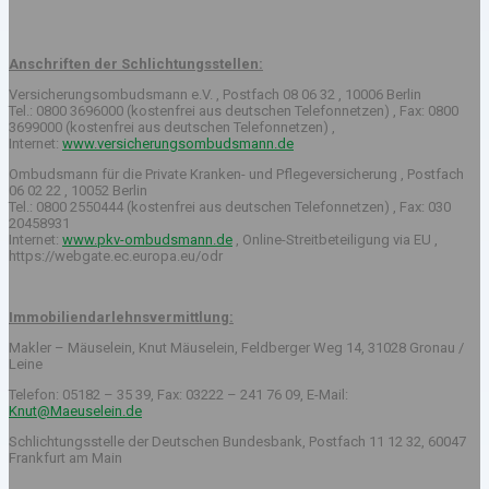
Anschriften der Schlichtungsstellen:
Versicherungsombudsmann e.V. , Postfach 08 06 32 , 10006 Berlin
Tel.: 0800 3696000 (kostenfrei aus deutschen Telefonnetzen) , Fax: 0800
3699000 (kostenfrei aus deutschen Telefonnetzen) ,
Internet:
www.versicherungsombudsmann.de
Ombudsmann für die Private Kranken- und Pflegeversicherung , Postfach
06 02 22 , 10052 Berlin
Tel.: 0800 2550444 (kostenfrei aus deutschen Telefonnetzen) , Fax: 030
20458931
Internet:
www.pkv-ombudsmann.de
, Online-Streitbeteiligung via EU ,
https://webgate.ec.europa.eu/odr
Immobiliendarlehnsvermittlung:
Makler – Mäuselein, Knut Mäuselein, Feldberger Weg 14, 31028 Gronau /
Leine
Telefon: 05182 – 35 39, Fax: 03222 – 241 76 09, E-Mail:
Knut@Maeuselein.de
Schlichtungsstelle der Deutschen Bundesbank, Postfach 11 12 32, 60047
Frankfurt am Main