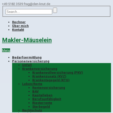
+49 5182 3539
frag@den-knut.de
Rechner
Über mich
Kontakt
Makler-Mäuselein
Menu
Bedarfsermittlung
Personenversicherung
Unfall
Krankenversicherung
Krankenvollversicherung (PKV)
Krankenzusatz (KVZ)
Krankentagegeld (KTG)
Leben/Rente
Rentenversicherung
BAV
Kapitalleben
Berufsunfähigkeit
Riesterrente
Sterbegeld
Rechtschutz