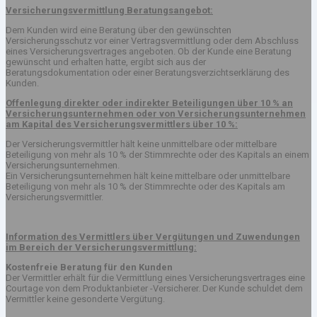
Versicherungsvermittlung Beratungsangebot:
Dem Kunden wird eine Beratung über den gewünschten
Versicherungsschutz vor einer Vertragsvermittlung oder dem Abschluss
eines Versicherungsvertrages angeboten. Ob der Kunde eine Beratung
gewünscht und erhalten hatte, ergibt sich aus der
Beratungsdokumentation oder einer Beratungsverzichtserklärung des
Kunden.
Offenlegung direkter oder indirekter Beteiligungen über 10 % an
Versicherungsunternehmen oder von Versicherungsunternehmen
am Kapital des Versicherungsvermittlers über 10 %:
Der Versicherungsvermittler hält keine unmittelbare oder mittelbare
Beteiligung von mehr als 10 % der Stimmrechte oder des Kapitals an einem
Versicherungsunternehmen.
Ein Versicherungsunternehmen hält keine mittelbare oder unmittelbare
Beteiligung von mehr als 10 % der Stimmrechte oder des Kapitals am
Versicherungsvermittler.
Information des Vermittlers über Vergütungen und Zuwendungen
im Bereich der Versicherungsvermittlung:
Kostenfreie Beratung für den Kunden
Der Vermittler erhält für die Vermittlung eines Versicherungsvertrages eine
Courtage von dem Produktanbieter -Versicherer. Der Kunde schuldet dem
Vermittler keine gesonderte Vergütung.