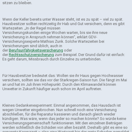
sitzen zu bleiben.
Wenn der Keller bereits unter Wasser steht, ist es zu spät – viel zu spät.
Hausbesitzer sollten rechtzeitig ihr Hab und Gut versichern, denn es gibt
Wartezeiten. „In der Regel müssen
Versicherungskunden einige Wochen warten, bis sie ihre neue
Versicherung in Anspruch nehmen können“, erklärt GDV-
Versicherungsexperte Mathias Zunk. Solche Wartezeiten bei
Versicherungen sind üblich, auch in
der
Berufsunfähigkeitsversicherung
oder
der
Rechtsschutzversicherung
zum Beispiel. Der Grund dafür ist einfach:
Es geht darum, Missbrauch durch Einzelne zu unterbinden.
Für Hausbesitzer bedeutet das: Wollen sie ihr Haus gegen Hochwasser
versichern, sollten sie das vor der Starkregen-Saison tun. Die fängt im Mai
an und hat im Juli ihren Höhepunkt. Durch den Klimawandel können
Unwetter in Zukunft häufiger auch schon im April auftreten.
Kleines Gedankenexperiment: Einmal angenommen, das Hausdach ist
wegen Unwetter eingebrochen. Nun schnell noch eine Versicherung
abschließen, für die Reparatur kassieren und danach gleich wieder
kündigen. Was wäre, wenn das jeder so machen könnte? So würde keine
Versicherungsgemeinschaft funktionieren. Mit den einzelnen Beiträgen
werden schließlich die Schäden von allen bezahlt. Deshalb gibt es eine so
genannte Karenzzeit – also eine Wartezeit bis der erste Schaden gemeldet