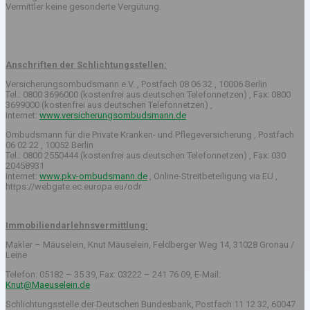
Vermittler keine gesonderte Vergütung.
Anschriften der Schlichtungsstellen:
Versicherungsombudsmann e.V. , Postfach 08 06 32 , 10006 Berlin
Tel.: 0800 3696000 (kostenfrei aus deutschen Telefonnetzen) , Fax: 0800
3699000 (kostenfrei aus deutschen Telefonnetzen) ,
Internet:
www.versicherungsombudsmann.de
Ombudsmann für die Private Kranken- und Pflegeversicherung , Postfach
06 02 22 , 10052 Berlin
Tel.: 0800 2550444 (kostenfrei aus deutschen Telefonnetzen) , Fax: 030
20458931
Internet:
www.pkv-ombudsmann.de
, Online-Streitbeteiligung via EU ,
https://webgate.ec.europa.eu/odr
Immobiliendarlehnsvermittlung:
Makler – Mäuselein, Knut Mäuselein, Feldberger Weg 14, 31028 Gronau /
Leine
Telefon: 05182 – 35 39, Fax: 03222 – 241 76 09, E-Mail:
Knut@Maeuselein.de
Schlichtungsstelle der Deutschen Bundesbank, Postfach 11 12 32, 60047