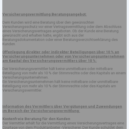
Versicherungsvermittlung Beratungsangebot:
Dem Kunden wird eine Beratung über den gewünschten
Versicherungsschutz vor einer Vertragsvermittlung oder dem Abschluss
eines Versicherungsvertrages angeboten. Ob der Kunde eine Beratung
gewünscht und erhalten hatte, ergibt sich aus der
Beratungsdokumentation oder einer Beratungsverzichtserklärung des
Kunden.
Offenlegung direkter oder indirekter Beteiligungen über 10 % an
Versicherungsunternehmen oder von Versicherungsunternehmen
am Kapital des Versicherungsvermittlers über 10 %:
Der Versicherungsvermittler hält keine unmittelbare oder mittelbare
Beteiligung von mehr als 10 % der Stimmrechte oder des Kapitals an einem
Versicherungsunternehmen.
Ein Versicherungsunternehmen hält keine mittelbare oder unmittelbare
Beteiligung von mehr als 10 % der Stimmrechte oder des Kapitals am
Versicherungsvermittler.
Information des Vermittlers über Vergütungen und Zuwendungen
im Bereich der Versicherungsvermittlung:
Kostenfreie Beratung für den Kunden
Der Vermittler erhält für die Vermittlung eines Versicherungsvertrages eine
Courtage von dem Produktanbieter -Versicherer. Der Kunde schuldet dem