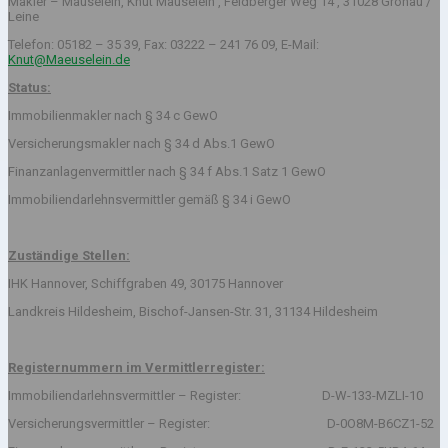
Makler – Mäuselein, Knut Mäuselein , Feldberger Weg 14 , 31028 Gronau /
Leine
Telefon: 05182 – 35 39, Fax: 03222 – 241 76 09, E-Mail:
Knut@Maeuselein.de
Status:
Immobilienmakler nach § 34 c GewO
Versicherungsmakler nach § 34 d Abs.1 GewO
Finanzanlagenvermittler nach § 34 f Abs.1 Satz 1 GewO
Immobiliendarlehnsvermittler gemäß § 34 i GewO
Zuständige Stellen:
IHK Hannover, Schiffgraben 49, 30175 Hannover
Landkreis Hildesheim, Bischof-Jansen-Str. 31, 31134 Hildesheim
Registernummern im Vermittlerregister:
Immobiliendarlehnsvermittler – Register: D-W-133-MZLI-10
Versicherungsvermittler – Register: D-0O8M-B6CZ1-52