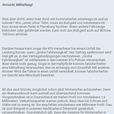
Vorsicht, Mithaftung!
Was aber droht, wenn man doch mit Sommerreifen unterwegs ist und es
schneit? Wer „unten ohne“ fährt, muss ein Bußgeld von mindestens 60
Euro sowie einen Punkt in Flensburg fürchten. Wenn andere Fahrzeuge
behindert oder gefährdet werden, kann sich das Bußgeld auch auf 80 bzw.
100 Euro erhöhen.
Darüber hinaus kann sogar der Kfz-Versicherer bei einem Unfall die
Leistung kürzen, wenn „grobe Fahrlässigkeit“ laut Vertrag sanktioniert wird.
Hier gilt es, in den Vertragsbedingungen nachzulesen: „Grobe
Fahrlässigkeit“ ist mittlerweile in den meisten Kfz-Policen mitversichert.
Aber damit nicht genug: Sogar in der Haftpflicht können falsche Reifen
eine Mithaftung verursachen, das ist abhängig vom Einzelfall. Mit anderen
Worten: Wird der Fahrer in einen Unfall verwickelt, können falsche Reifen
vor Gericht eine Mitschuld bewirken.
All das sind Gründe, möglichst schon jetzt Winterreifen aufzuziehen. Denn
ein Wetterumbruch kann schnell und überraschend kommen.
Vorgeschrieben ist in Deutschland ein Reifen-Profil von mindestens 1,6
Millimetern. Verkehrsexperten warnen jedoch, dass dies bei Schnee und
Glätte viel zu wenig ist: Sie empfehlen mindestens vier Millimeter Profil. Das
ist zum Beispiel in unserem Nachbarland Österreich gesetzlich
vorgeschrieben. Grundsätzlich gilt, dass die Gesetze für Winterreifen in