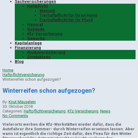
Sachversicherungen
Haftpflicht
Mensch
Tierhaftpflicht für Ihren Hund
Tierhaftpflicht für Ihr Pferd
Hausrat
Gebäude
Kfz-Versicherung
Gewerbe
Kapitalanlage
Finanzierung
Risikoversicherung
Zinstableau
Blog
Home
Haftpflichtversicherung
Winterreifen schon aufgezogen?
Winterreifen schon aufgezogen?
By:
Knut Mäuselein
30. Oktober 2018
Categories:
Haftpflichtversicherung
,
Kfz-Versicherung
,
News
No Comments
Vielerorts werben die Kfz-Werkstätten wieder dafür, dass die
Autofahrer ihre Sommer- durch Winterreifen ersetzen lassen. Aber
wann ist eigentlich die richtige Zeit dafür, den Pneu für den Winter