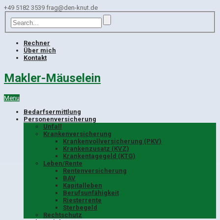
+49 5182 3539
frag@den-knut.de
Rechner
Über mich
Kontakt
Makler-Mäuselein
Menu
Bedarfsermittlung
Personenversicherung
Unfall
Krankenversicherung
Krankenvollversicherung (PKV)
Krankenzusatz (KVZ)
Krankentagegeld (KTG)
Leben/Rente
Rentenversicherung
BAV
Kapitalleben
Berufsunfähigkeit
Riesterrente
Sterbegeld
Rechtschutz