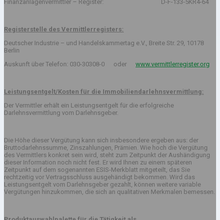
Finanzanlagenvermittler – Register: D-F-133-5KR4-64
Registerstelle des Vermittlerregisters:
Deutscher Industrie – und Handelskammertag e.V., Breite Str. 29, 10178
Berlin
Auskunft über Telefon: 030-30308-0 oder
www.vermittlerregister.org
Leistungsentgelt/Kosten für die Immobiliendarlehnsvermittlung:
Der Vermittler erhält ein Leistungsentgelt für die erfolgreiche
Darlehnsvermittlung vom Darlehnsgeber.
Die Höhe dieser Vergütung kann sich insbesondere ergeben aus: der
Bruttodarlehnssumme, Zinszahlungen, Prämien. Wie hoch die Vergütung
des Vermittlers konkret sein wird, steht zum Zeitpunkt der Aushändigung
dieser Information noch nicht fest. Er wird Ihnen zu einem späteren
Zeitpunkt auf dem sogenannten ESIS-Merkblatt mitgeteilt, das Sie
rechtzeitig vor Vertragsschluss ausgehändigt bekommen. Wird das
Leistungsentgelt vom Darlehnsgeber gezahlt, können weitere variable
Vergütungen hinzukommen, die sich an qualitativen Merkmalen bemessen.
Produktauswahlpalette für die Tätigkeit als