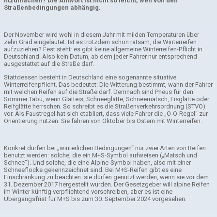
fitzumachen? Die Antwort ist nicht so leicht, weil von den
Straßenbedingungen abhängig.
Der November wird wohl in diesem Jahr mit milden Temperaturen über
zehn Grad eingeläutet. Ist es trotzdem schon ratsam, die Winterreifen
aufzuziehen? Fest steht: es gibt keine allgemeine Winterreifen-Pflicht in
Deutschland. Also kein Datum, ab dem jeder Fahrer nur entsprechend
ausgestattet auf die Straße darf.
Stattdessen besteht in Deutschland eine sogenannte situative
Winterreifenpflicht. Das bedeutet: Die Witterung bestimmt, wann der Fahrer
mit welchen Reifen auf die Straße darf. Demnach sind Pneus für den
Sommer Tabu, wenn Glatteis, Schneeglätte, Schneematsch, Eisglätte oder
Reifglätte herrschen. So schreibt es die Straßenverkehrsordnung (STVO)
vor. Als Faustregel hat sich etabliert, dass viele Fahrer die „O-O-Regel“ zur
Orientierung nutzen. Sie fahren von Oktober bis Ostern mit Winterreifen.
Konkret dürfen bei „winterlichen Bedingungen“ nur zwei Arten von Reifen
benutzt werden: solche, die ein M+S-Symbol aufweisen („Matsch und
Schnee“). Und solche, die eine Alpine-Symbol haben, also mit einer
Schneeflocke gekennzeichnet sind. Bei M+S-Reifen gibt es eine
Einschränkung zu beachten: sie dürfen genutzt werden, wenn sie vor dem
31. Dezember 2017 hergestellt wurden. Der Gesetzgeber will alpine Reifen
im Winter künftig verpflichtend vorschreiben, aber es ist eine
Übergangsfrist für M+S bis zum 30. September 2024 vorgesehen.