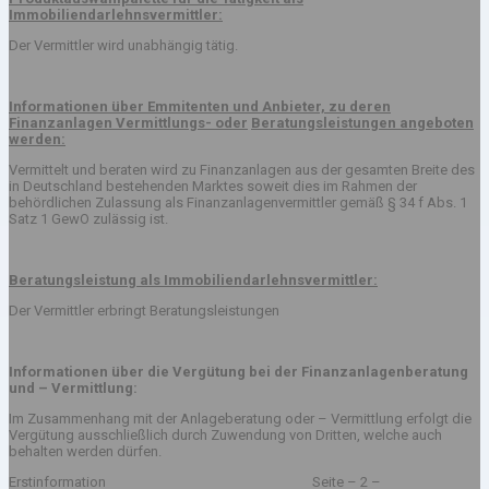
Immobiliendarlehnsvermittler:
Der Vermittler wird unabhängig tätig.
Informationen über Emmitenten und Anbieter, zu deren
Finanzanlagen Vermittlungs- oder
Beratungsleistungen angeboten
werden:
Vermittelt und beraten wird zu Finanzanlagen aus der gesamten Breite des
in Deutschland bestehenden Marktes soweit dies im Rahmen der
behördlichen Zulassung als Finanzanlagenvermittler gemäß § 34 f Abs. 1
Satz 1 GewO zulässig ist.
Beratungsleistung als Immobiliendarlehnsvermittler:
Der Vermittler erbringt Beratungsleistungen
Informationen über die Vergütung bei der Finanzanlagenberatung
und – Vermittlung:
Im Zusammenhang mit der Anlageberatung oder – Vermittlung erfolgt die
Vergütung ausschließlich durch Zuwendung von Dritten, welche auch
behalten werden dürfen.
Erstinformation Seite – 2 –