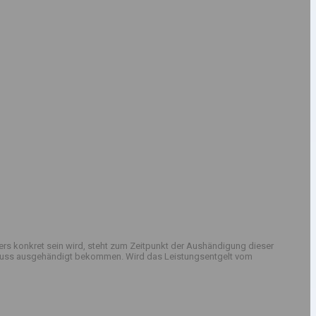
rs konkret sein wird, steht zum Zeitpunkt der Aushändigung dieser
sschluss ausgehändigt bekommen. Wird das Leistungsentgelt vom