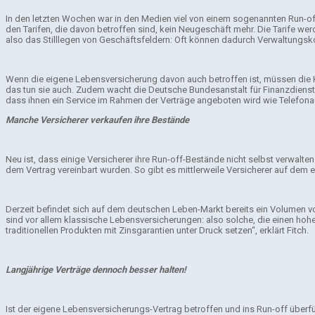
In den letzten Wochen war in den Medien viel von einem sogenannten Run-off
den Tarifen, die davon betroffen sind, kein Neugeschäft mehr. Die Tarife wer
also das Stilllegen von Geschäftsfeldern: Oft können dadurch Verwaltungsk
Wenn die eigene Lebensversicherung davon auch betroffen ist, müssen die Kun
das tun sie auch. Zudem wacht die Deutsche Bundesanstalt für Finanzdienstl
dass ihnen ein Service im Rahmen der Verträge angeboten wird wie Telefona
Manche Versicherer verkaufen ihre Bestände
Neu ist, dass einige Versicherer ihre Run-off-Bestände nicht selbst verwalte
dem Vertrag vereinbart wurden. So gibt es mittlerweile Versicherer auf dem 
Derzeit befindet sich auf dem deutschen Leben-Markt bereits ein Volumen von 
sind vor allem klassische Lebensversicherungen: also solche, die einen hohen
traditionellen Produkten mit Zinsgarantien unter Druck setzen“, erklärt Fitch.
Langjährige Verträge dennoch besser halten!
Ist der eigene Lebensversicherungs-Vertrag betroffen und ins Run-off überfüh