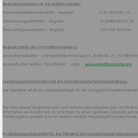
Registernummern im Vermittlerregister:
Immobiliendarlehnsvermittler – Register: D-W-133-MZLI-10
Versicherungsvermittler – Register: D-0O8M-B6CZ1-52
Finanzanlagenvermittler – Register: D-F-133-5KR4-64
Registerstelle des Vermittlerregisters:
Deutscher Industrie – und Handelskammertag e.V., Breite Str. 29, 10178 Berli
Auskunft über Telefon: 030-30308-0 oder
www.vermittlerregister.org
Leistungsentgelt/Kosten für die Immobiliendarlehnsvermittlung:
Der Vermittler erhält ein Leistungsentgelt für die erfolgreiche Darlehnsvermi
Die Höhe dieser Vergütung kann sich insbesondere ergeben aus: der Bruttod
Information noch nicht fest. Er wird Ihnen zu einem späteren Zeitpunkt auf
Darlehnsgeber gezahlt, können weitere variable Vergütungen hinzukommen, 
Produktauswahlpalette für die Tätigkeit als Immobiliendarlehnsvermit