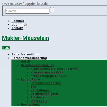
+49 5182 3539
frag@den-knut.de
Rechner
Über mich
Kontakt
Makler-Mäuselein
Menu
Bedarfsermittlung
Personenversicherung
Unfall
Krankenversicherung
Krankenvollversicherung (PKV)
Krankenzusatz (KVZ)
Krankentagegeld (KTG)
Leben/Rente
Rentenversicherung
BAV
Kapitalleben
Berufsunfähigkeit
Riesterrente
Sterbegeld
Rechtschutz