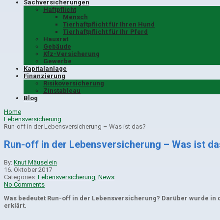
Sachversicherungen
Haftpflicht
Mensch
Tierhaftpflicht für Ihren Hund
Tierhaftpflicht für Ihr Pferd
Hausrat
Gebäude
Kfz-Versicherung
Gewerbe
Kapitalanlage
Finanzierung
Risikoversicherung
Zinstableau
Blog
Home
Lebensversicherung
Run-off in der Lebensversicherung – Was ist das?
Run-off in der Lebensversicherung – Was ist d
By:
Knut Mäuselein
16. Oktober 2017
Categories:
Lebensversicherung
,
News
No Comments
Was bedeutet Run-off in der Lebensversicherung? Darüber wurde in d
erklärt.