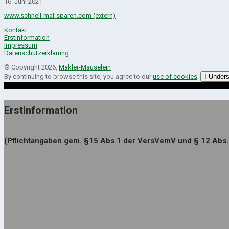
16. Juni 2021
www.schnell-mal-sparen.com (extern)
Kontakt
Erstinformation
Impressum
Datenschutzerklärung
© Copyright 2026,
Makler-Mäuselein
By continuing to browse this site, you agree to our
use of cookies
.
I Under
Erstinformation
(Pflichtangaben gem. §15 Abs.1 der VersVemV und § 12 Abs