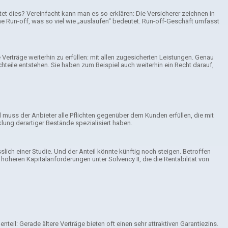
t dies? Vereinfacht kann man es so erklären: Die Versicherer zeichnen in
ame Run-off, was so viel wie „auslaufen“ bedeutet. Run-off-Geschäft umfasst
Verträge weiterhin zu erfüllen: mit allen zugesicherten Leistungen. Genau
teile entstehen. Sie haben zum Beispiel auch weiterhin ein Recht darauf,
ll muss der Anbieter alle Pflichten gegenüber dem Kunden erfüllen, die mit
lung derartiger Bestände spezialisiert haben.
lich einer Studie. Und der Anteil könnte künftig noch steigen. Betroffen
höheren Kapitalanforderungen unter Solvency II, die die Rentabilität von
eil: Gerade ältere Verträge bieten oft einen sehr attraktiven Garantiezins.