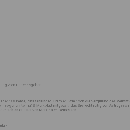
n
ttlung vom Darlehnsgeber.
arlehnssumme, Zinszahlungen, Prämien. Wie hoch die Vergütung des Vermittle
 dem sogenannten ESIS-Merkblatt mitgeteilt, das Sie rechtzeitig vor Vertrag
die sich an qualitativen Merkmalen bemessen.
tler: