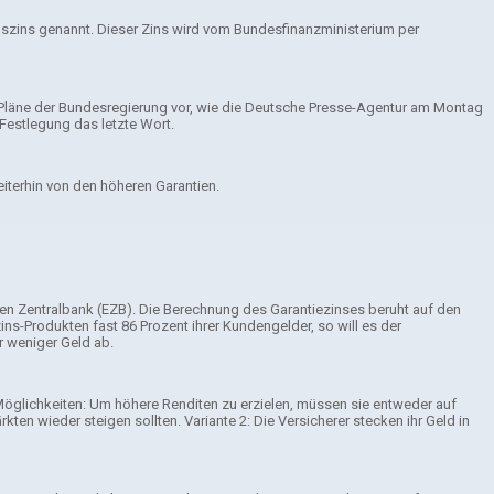
gszins genannt. Dieser Zins wird vom Bundesfinanzministerium per
hen Pläne der Bundesregierung vor, wie die Deutsche Presse-Agentur am Montag
Festlegung das letzte Wort.
eiterhin von den höheren Garantien.
chen Zentralbank (EZB). Die Berechnung des Garantiezinses beruht auf den
ns-Produkten fast 86 Prozent ihrer Kundengelder, so will es der
r weniger Geld ab.
 Möglichkeiten: Um höhere Renditen zu erzielen, müssen sie entweder auf
en wieder steigen sollten. Variante 2: Die Versicherer stecken ihr Geld in