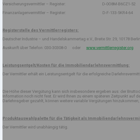
Versicherungsvermittler – Register: D-0O8M-B6CZ1-52
Finanzanlagenvermittler – Register: D-F-133-5KR4-64
Registerstelle des Vermittlerregisters:
Deutscher Industrie – und Handelskammertag e.V., Breite Str. 29, 10178 Berli
Auskunft über Telefon: 030-30308-0 oder
www.vermittlerregister.org
Leistungsentgelt/Kosten für die Immobiliendarlehnsvermittlung:
Der Vermittler erhält ein Leistungsentgelt für die erfolgreiche Darlehnsvermi
Die Höhe dieser Vergütung kann sich insbesondere ergeben aus: der Bruttod
Information noch nicht fest. Er wird Ihnen zu einem späteren Zeitpunkt auf
Darlehnsgeber gezahlt, können weitere variable Vergütungen hinzukommen, 
Produktauswahlpalette für die Tätigkeit als Immobiliendarlehnsvermit
Der Vermittler wird unabhängig tätig.