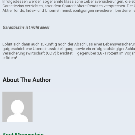
Infolgedessen werden sogenannte klassische Lebensversicherungen, die eben 
Garantiezins verzichten, aber dem Sparer höhere Renditen versprechen. Der 
Aktienfonds, Index- und Unternehmensbeteiligungen investieren, bei denen eb
Garantiezins ist nicht alles!
Lohnt sich dann auch zukünftig noch der Abschluss einer Lebensversicherung? 
gutgeschriebene Überschussbeteiligung sowie ein erfolgsabhängiger Schlus
Versicherungswirtschaft (GDV) berichtet – gegenüber 3,87 Prozent im Vorjah
erörtern!
About The Author
Knut Maeuselein