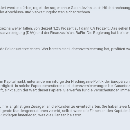
iert werden dürfen, regelt der sogenannte Garantiezins, auch Höchstrechnun
er Abschluss- und Verwaltungskosten sicher rechnen.
ntiezins weiter fallen, von derzeit 1,25 Prozent auf dann 0,9 Prozent. Das se
rvereinigung (DAV) und der Finanzaufsicht BaFin. Die Regierung hat bei der 
 Police unterzeichnen. Wer bereits eine Lebensversicherung hat, profitiert w
am Kapitalmarkt, unter anderem infolge der Niedringzins-Politik der Europäis
igkeit. In solche Papiere investieren die Lebensversicherungen bei Garantiezi
t, sinkt auch der Wert dieser Papiere. Sie werfen für die Versicherungen imme
, ihre langfristigen Zusagen an die Kunden zu erwirtschaften. Sie haben zwei
lgende Kundengenerationen vererbt, selbst wenn die Zinsen an den Kapitalmärkt
Rücklagen hinterlegen, was die Bilanzen belastet.