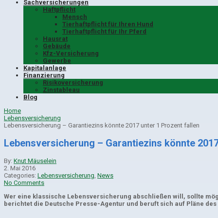
Sachversicherungen
Haftpflicht
Mensch
Tierhaftpflicht für Ihren Hund
Tierhaftpflicht für Ihr Pferd
Hausrat
Gebäude
Kfz-Versicherung
Gewerbe
Kapitalanlage
Finanzierung
Risikoversicherung
Zinstableau
Blog
Home
Lebensversicherung
Lebensversicherung – Garantiezins könnte 2017 unter 1 Prozent fallen
Lebensversicherung – Garantiezins könnte 2017 
By:
Knut Mäuselein
2. Mai 2016
Categories:
Lebensversicherung
,
News
No Comments
Wer eine klassische Lebensversicherung abschließen will, sollte mögl
berichtet die Deutsche Presse-Agentur und beruft sich auf Pläne de