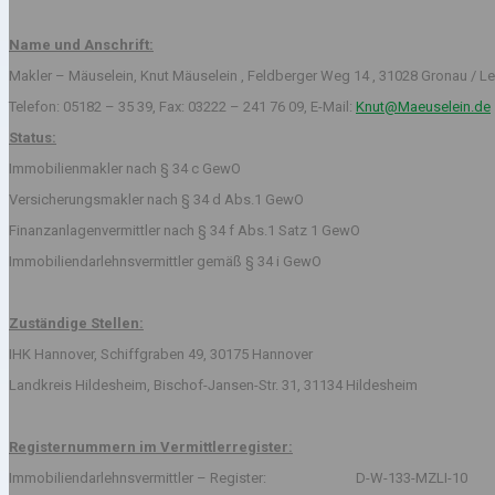
Name und Anschrift:
Makler – Mäuselein, Knut Mäuselein , Feldberger Weg 14 , 31028 Gronau / Le
Telefon: 05182 – 35 39, Fax: 03222 – 241 76 09, E-Mail:
Knut@Maeuselein.de
Status:
Immobilienmakler nach § 34 c GewO
Versicherungsmakler nach § 34 d Abs.1 GewO
Finanzanlagenvermittler nach § 34 f Abs.1 Satz 1 GewO
Immobiliendarlehnsvermittler gemäß § 34 i GewO
Zuständige Stellen:
IHK Hannover, Schiffgraben 49, 30175 Hannover
Landkreis Hildesheim, Bischof-Jansen-Str. 31, 31134 Hildesheim
Registernummern im Vermittlerregister:
Immobiliendarlehnsvermittler – Register: D-W-133-MZLI-10