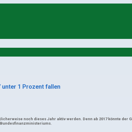
unter 1 Prozent fallen
icherweise noch dieses Jahr aktiv werden. Denn ab 2017 könnte der Gar
s Bundesfinanzministeriums.