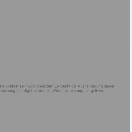
rs konkret sein wird, steht zum Zeitpunkt der Aushändigung dieser
sschluss ausgehändigt bekommen. Wird das Leistungsentgelt vom