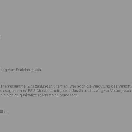
n
ttlung vom Darlehnsgeber.
arlehnssumme, Zinszahlungen, Prämien. Wie hoch die Vergütung des Vermittle
 dem sogenannten ESIS-Merkblatt mitgeteilt, das Sie rechtzeitig vor Vertrag
die sich an qualitativen Merkmalen bemessen.
tler: