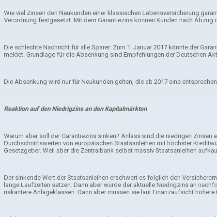
Wie viel Zinsen den Neukunden einer klassischen Lebensversicherung garant
Verordnung festgesetzt. Mit dem Garantiezins können Kunden nach Abzug d
Die schlechte Nachricht für alle Sparer: Zum 1. Januar 2017 könnte der Gara
meldet. Grundlage für die Absenkung sind Empfehlungen der Deutschen Aktua
Die Absenkung wird nur für Neukunden gelten, die ab 2017 eine entsprechende
Reaktion auf den Niedrigzins an den Kapitalmärkten
Warum aber soll der Garantiezins sinken? Anlass sind die niedrigen Zinsen 
Durchschnittswerten von europäischen Staatsanleihen mit höchster Kreditwürd
Gesetzgeber. Weil aber die Zentralbank selbst massiv Staatsanleihen aufkauf
Der sinkende Wert der Staatsanleihen erschwert es folglich den Versicherern
lange Laufzeiten setzen. Dann aber würde der aktuelle Niedrigzins an nachfo
riskantere Anlageklassen. Dann aber müssen sie laut Finanzaufsicht höhere 