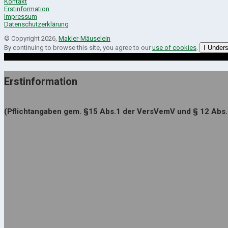
Kontakt
Erstinformation
Impressum
Datenschutzerklärung
© Copyright 2026,
Makler-Mäuselein
By continuing to browse this site, you agree to our
use of cookies
.
I Under
Erstinformation
(Pflichtangaben gem. §15 Abs.1 der VersVemV und § 12 Abs