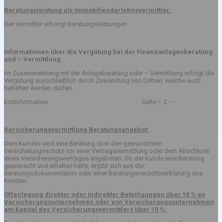
Beratungsleistung als Immobiliendarlehnsvermittler:
Der Vermittler erbringt Beratungsleistungen
Informationen über die Vergütung bei der Finanzanlagenberatung
und – Vermittlung:
Im Zusammenhang mit der Anlageberatung oder – Vermittlung erfolgt die
Vergütung ausschließlich durch Zuwendung von Dritten, welche auch
behalten werden dürfen.
Erstinformation Seite – 2 –
Versicherungsvermittlung Beratungsangebot:
Dem Kunden wird eine Beratung über den gewünschten
Versicherungsschutz vor einer Vertragsvermittlung oder dem Abschluss
eines Versicherungsvertrages angeboten. Ob der Kunde eine Beratung
gewünscht und erhalten hatte, ergibt sich aus der
Beratungsdokumentation oder einer Beratungsverzichtserklärung des
Kunden.
Offenlegung direkter oder indirekter Beteiligungen über 10 % an
Versicherungsunternehmen oder von Versicherungsunternehmen
am Kapital des Versicherungsvermittlers über 10 %: