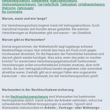
Rentenversicherung
,
Riesterrente
,
Risikoversicherung
,
Sterbegeldversicherung
,
Tier-Haftpflicht
,
Tierkranken
,
Unfallversicherung
,
Welcome
,
Zahnzusatz
No Comments
Warum, wann und wie lange?
Der Versicherungsschutz beginnt meist mit Vertragsabschluss. Doch
manchmal müssen sich Kunden etwas gedulden. Bei welchen
Versicherungen es Wartezeiten gibt und warum – ein Überblick.
Warum gibt es Wartezeiten?
Einmal angenommen, der Wetterbericht sagt tagelange schwere
Niederschläge voraus. Nun schnell das Haus am Fluss noch gegen
Hochwasser absichern, für die Reparatur der Flutschäden kassieren und
danach gleich wieder kündigen. Was wäre, wenn das jeder so machen
könnte? So würde keine Versicherungsgemeinschaft funktionieren.
Versicherungen sollen unvorhersehbare Schäden ersetzen, aber nicht
solche, die zum Vertragsabschluss bereits eingetreten oder zumindest
absehbar waren. Deshalb gibt es in einigen Fällen eine sogenannte
Karenzzeit – also eine Wartezeit, bis der Versicherungsschutz greift.
Wartezeiten in der Rechtsschutzversicherung
In der
Rechtsschutzversicherung
sind Wartezeiten bei bestimmten
Rechtsgebieten üblich. Damit wollen die Anbieter verhindern, schon bei
schwelenden Konflikten hinzugezogen zu werden. Typisch sind
Wartezeiten insbesondere im
Arbeits-, Vertrags- oder Wohnungs-