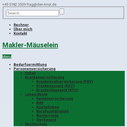
+49 5182 3539
frag@den-knut.de
Rechner
Über mich
Kontakt
Makler-Mäuselein
Menu
Bedarfsermittlung
Personenversicherung
Unfall
Krankenversicherung
Krankenvollversicherung (PKV)
Krankenzusatz (KVZ)
Krankentagegeld (KTG)
Leben/Rente
Rentenversicherung
BAV
Kapitalleben
Berufsunfähigkeit
Riesterrente
Sterbegeld
Rechtschutz