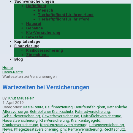
Sachversicherungen
Haftpflicht
Mensch
Tierhaftpflicht für Ihren Hund
Tierhaftpflicht für Ihr Pferd
Hausrat
Gebäude
Kfz-Versicherung
Gewerbe
Kapitalanlage
Finanzierung
Risikoversicherung
Zinstableau
Blog
Home
Basis-Rente
Wartezeiten bei Versicherungen
Wartezeiten bei Versicherungen
By:
Knut Mäuselein
1. April 2019
Categories:
Basis-Rente
,
Baufinanzierung
,
Berufsunfähigkeit
,
Betriebliche
Altersvorsorge
,
Betrieblicher Krankschutz
,
Fahrradversicherung
,
Gebäudeversicherung
,
Gewerbeversicherung
,
Haftpflichtversicherung
,
Hausratversicherung
,
Kfz-Versicherung
,
Krankentagegeld
,
Krankenversicherung
,
Krankenzusatzversicherung
,
Lebensversicherung
,
News
,
Pflegezusatzversicherung
,
priv. Rentenversicherung
,
Rechtschutz
,