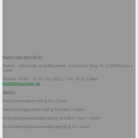
Name und Anschrift:
Makler – Mäuselein, Knut Mäuselein , Feldberger Weg 14 , 31028 Gronau /
Leine
Telefon: 05182 – 35 39, Fax: 03222 – 241 76 09, E-Mail:
Knut@Maeuselein.de
Status:
Immobilienmakler nach § 34 c GewO
Versicherungsmakler nach § 34 d Abs.1 GewO
Finanzanlagenvermittler nach § 34 f Abs.1 Satz 1 GewO
Immobiliendarlehnsvermittler gemäß § 34 i GewO