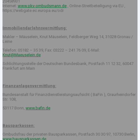
20458931
Internet:
www.pkv-ombudsmann.de
, Online-Streitbeteiligung via EU ,
https://webgate.ec.europa.eu/odr
Immobiliendarlehnsvermittlung:
Makler – Mäuselein, Knut Mäuselein, Feldberger Weg 14, 31028 Gronau /
Leine
Telefon: 05182 – 35 39, Fax: 03222 – 241 76 09, E-Mail:
Knut@Maeuselein.de
Schlichtungsstelle der Deutschen Bundesbank, Postfach 11 12 32, 60047
Frankfurt am Main
Finanzanlagenvermittlung:
Bundesanstalt für Finanzdienstleistungsaufsicht ( BaFin ), Graurheindorfer
Str. 108,
53117 Bonn,
www.bafin.de
Bausparkassen:
Ombudsfrau der privaten Bausparkassen, Postfach 30 30 97, 10730 Berlin,
www.bausparkassen.de