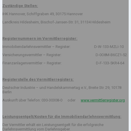
Zuständige Stellen:
IHK Hannover, Schiffgraben 49, 30175 Hannover
Landkreis Hildesheim, Bischof-Jansen-Str. 31, 31134 Hildesheim
Registernummern im Vermittlerregister:
Immobiliendarlehnsvermittler – Register: D-W-133-MZLI-10
Versicherungsvermittler – Register: D-0O8M-B6CZ1-52
Finanzanlagenvermittler – Register: D-F-133-5KR4-64
Registerstelle des Vermittlerregisters:
Deutscher Industrie – und Handelskammertag e.V., Breite Str. 29, 10178
Berlin
Auskunft über Telefon: 030-30308-0 oder
www.vermittlerregister.org
Leistungsentgelt/Kosten für die Immobiliendarlehnsvermittlung:
Der Vermittler erhält ein Leistungsentgelt für die erfolgreiche
Darlehnsvermittlung vom Darlehnsgeber.