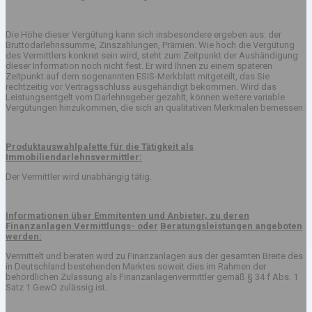
Die Höhe dieser Vergütung kann sich insbesondere ergeben aus: der
Bruttodarlehnssumme, Zinszahlungen, Prämien. Wie hoch die Vergütung
des Vermittlers konkret sein wird, steht zum Zeitpunkt der Aushändigung
dieser Information noch nicht fest. Er wird Ihnen zu einem späteren
Zeitpunkt auf dem sogenannten ESIS-Merkblatt mitgeteilt, das Sie
rechtzeitig vor Vertragsschluss ausgehändigt bekommen. Wird das
Leistungsentgelt vom Darlehnsgeber gezahlt, können weitere variable
Vergütungen hinzukommen, die sich an qualitativen Merkmalen bemessen.
Produktauswahlpalette für die Tätigkeit als
Immobiliendarlehnsvermittler:
Der Vermittler wird unabhängig tätig.
Informationen über Emmitenten und Anbieter, zu deren
Finanzanlagen Vermittlungs- oder
Beratungsleistungen angeboten
werden:
Vermittelt und beraten wird zu Finanzanlagen aus der gesamten Breite des
in Deutschland bestehenden Marktes soweit dies im Rahmen der
behördlichen Zulassung als Finanzanlagenvermittler gemäß § 34 f Abs. 1
Satz 1 GewO zulässig ist.