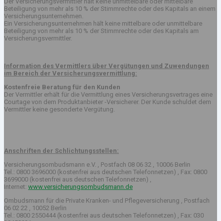
Der Versicherungsvermittler hält keine unmittelbare oder mittelbare
Beteiligung von mehr als 10 % der Stimmrechte oder des Kapitals an einem
Versicherungsunternehmen.
Ein Versicherungsunternehmen hält keine mittelbare oder unmittelbare
Beteiligung von mehr als 10 % der Stimmrechte oder des Kapitals am
Versicherungsvermittler.
Information des Vermittlers über Vergütungen und Zuwendungen
im Bereich der Versicherungsvermittlung:
Kostenfreie Beratung für den Kunden
Der Vermittler erhält für die Vermittlung eines Versicherungsvertrages eine
Courtage von dem Produktanbieter -Versicherer. Der Kunde schuldet dem
Vermittler keine gesonderte Vergütung.
Anschriften der Schlichtungsstellen:
Versicherungsombudsmann e.V. , Postfach 08 06 32 , 10006 Berlin
Tel.: 0800 3696000 (kostenfrei aus deutschen Telefonnetzen) , Fax: 0800
3699000 (kostenfrei aus deutschen Telefonnetzen) ,
Internet:
www.versicherungsombudsmann.de
Ombudsmann für die Private Kranken- und Pflegeversicherung , Postfach
06 02 22 , 10052 Berlin
Tel.: 0800 2550444 (kostenfrei aus deutschen Telefonnetzen) , Fax: 030