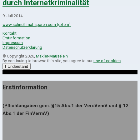
durch Internetkriminalität
9. Juli 2014
www.schnell-mal-sparen.com (extern)
Kontakt
Erstinformation
Impressum
Datenschutzerklärung
© Copyright 2026,
Makler-Mäuselein
By continuing to browse this site, you agree to our
use of cookies
.
I Understand
Erstinformation
(Pflichtangaben gem. §15 Abs.1 der VersVemV und § 12
Abs.1 der FinVermV)