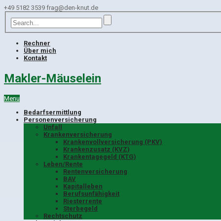
+49 5182 3539
frag@den-knut.de
Rechner
Über mich
Kontakt
Makler-Mäuselein
Menu
Bedarfsermittlung
Personenversicherung
Unfall
Krankenversicherung
Krankenvollversicherung (PKV)
Krankenzusatz (KVZ)
Krankentagegeld (KTG)
Leben/Rente
Rentenversicherung
BAV
Kapitalleben
Berufsunfähigkeit
Riesterrente
Sterbegeld
Rechtschutz