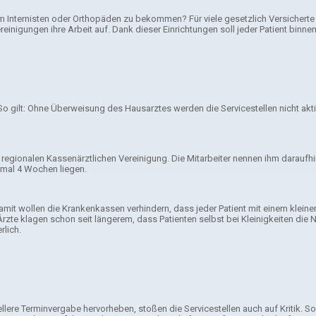
nternisten oder Orthopäden zu bekommen? Für viele gesetzlich Versicherte wa
inigungen ihre Arbeit auf. Dank dieser Einrichtungen soll jeder Patient binne
o gilt: Ohne Überweisung des Hausarztes werden die Servicestellen nicht akti
er regionalen Kassenärztlichen Vereinigung. Die Mitarbeiter nennen ihm darau
imal 4 Wochen liegen.
amit wollen die Krankenkassen verhindern, dass jeder Patient mit einem kleinen
Ärzte klagen schon seit längerem, dass Patienten selbst bei Kleinigkeiten di
lich.
lere Terminvergabe hervorheben, stoßen die Servicestellen auch auf Kritik. S