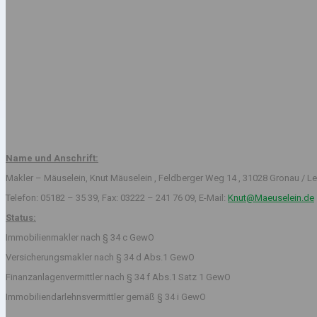
Name und Anschrift:
Makler – Mäuselein, Knut Mäuselein , Feldberger Weg 14 , 31028 Gronau / Le
Telefon: 05182 – 35 39, Fax: 03222 – 241 76 09, E-Mail:
Knut@Maeuselein.de
Status:
Immobilienmakler nach § 34 c GewO
Versicherungsmakler nach § 34 d Abs.1 GewO
Finanzanlagenvermittler nach § 34 f Abs.1 Satz 1 GewO
Immobiliendarlehnsvermittler gemäß § 34 i GewO