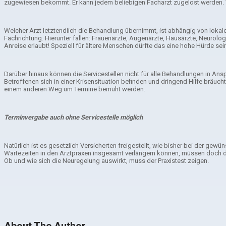
zugewiesen bekommt. Er kann jedem beliebigen Facharzt zugelost werden. Wer
Welcher Arzt letztendlich die Behandlung übernimmt, ist abhängig von loka
Fachrichtung. Hierunter fallen: Frauenärzte, Augenärzte, Hausärzte, Neurolo
Anreise erlaubt! Speziell für ältere Menschen dürfte das eine hohe Hürde sei
Darüber hinaus können die Servicestellen nicht für alle Behandlungen in 
Betroffenen sich in einer Krisensituation befinden und dringend Hilfe bräuc
einem anderen Weg um Termine bemüht werden.
Terminvergabe auch ohne Servicestelle möglich
Natürlich ist es gesetzlich Versicherten freigestellt, wie bisher bei der gew
Wartezeiten in den Arztpraxen insgesamt verlängern können, müssen doch die
Ob und wie sich die Neuregelung auswirkt, muss der Praxistest zeigen.