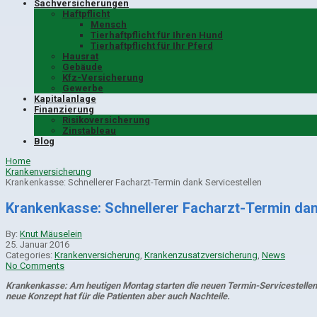
Sachversicherungen
Haftpflicht
Mensch
Tierhaftpflicht für Ihren Hund
Tierhaftpflicht für Ihr Pferd
Hausrat
Gebäude
Kfz-Versicherung
Gewerbe
Kapitalanlage
Finanzierung
Risikoversicherung
Zinstableau
Blog
Home
Krankenversicherung
Krankenkasse: Schnellerer Facharzt-Termin dank Servicestellen
Krankenkasse: Schnellerer Facharzt-Termin dan
By:
Knut Mäuselein
25. Januar 2016
Categories:
Krankenversicherung
,
Krankenzusatzversicherung
,
News
No Comments
Krankenkasse: Am heutigen Montag starten die neuen Termin-Servicestellen 
neue Konzept hat für die Patienten aber auch Nachteile.