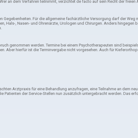
 an dem Verfahren teilnimmt, verzichtet de facto auf sein Recht der freien 
len Gegebenheiten. Für die allgemeine fachärztliche Versorgung darf der Weg
gen, Hals-, Nasen- und Ohrenärzte, Urologen und Chirurgen. Anders hingegen be
n.
Anspruch genommen werden. Termine bei einem Psychotherapeuten sind beispie
hten. Aber hierfür ist die Terminvergabe nicht vorgesehen. Auch für Kieferor
ünschten Arztpraxis für eine Behandlung anzufragen, eine Teilnahme an dem neue
 Patienten der Service-Stellen nun zusätzlich untergebracht werden. Das erfo