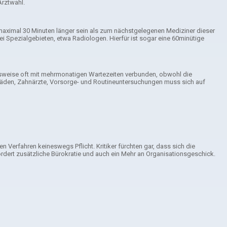
Arztwahl.
 maximal 30 Minuten länger sein als zum nächstgelegenen Mediziner dieser
i Spezialgebieten, etwa Radiologen. Hierfür ist sogar eine 60minütige
lsweise oft mit mehrmonatigen Wartezeiten verbunden, obwohl die
thopäden, Zahnärzte, Vorsorge- und Routineuntersuchungen muss sich auf
n Verfahren keineswegs Pflicht. Kritiker fürchten gar, dass sich die
rdert zusätzliche Bürokratie und auch ein Mehr an Organisationsgeschick.