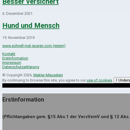
Besser versichert
6. Dezember 2021
Hund und Mensch
19. November 2019
www.schnell-mal-sparen.com (extern)
Kontakt
Erstinformation
Impressum
Datenschutzerklärung
© Copyright 2026,
Makler-Mäuselein
By continuing to browse this site, you agree to our
use of cookies
.
I Under
Erstinformation
(Pflichtangaben gem. §15 Abs.1 der VersVemV und § 12 Abs