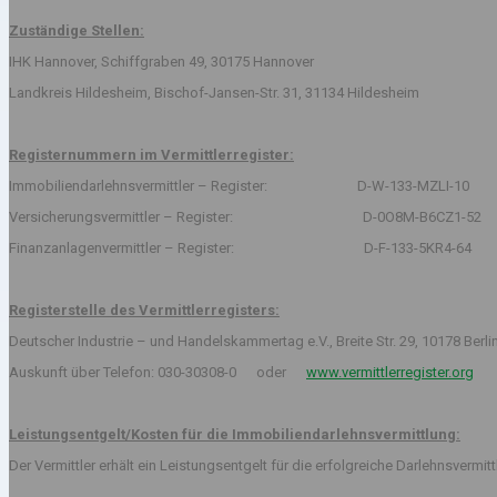
Zuständige Stellen:
IHK Hannover, Schiffgraben 49, 30175 Hannover
Landkreis Hildesheim, Bischof-Jansen-Str. 31, 31134 Hildesheim
Registernummern im Vermittlerregister:
Immobiliendarlehnsvermittler – Register: D-W-133-MZLI-10
Versicherungsvermittler – Register: D-0O8M-B6CZ1-52
Finanzanlagenvermittler – Register: D-F-133-5KR4-64
Registerstelle des Vermittlerregisters:
Deutscher Industrie – und Handelskammertag e.V., Breite Str. 29, 10178 Berli
Auskunft über Telefon: 030-30308-0 oder
www.vermittlerregister.org
Leistungsentgelt/Kosten für die Immobiliendarlehnsvermittlung:
Der Vermittler erhält ein Leistungsentgelt für die erfolgreiche Darlehnsvermi