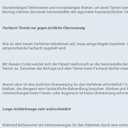
Stundenlanges Telefonieren und monatelanges Warten, um einen Termin beim I
Montag nehmen die neuen Servicestellen der regionalen kassenärztlichen Vere
Facharzt-Termin nur gegen ärztliche Überweisung
Wer an dem neuen Verfahren teilnehmen will, muss einige Regeln beachten. S
entsprechende Facharzt zugeteilt wird.
Mit diesem Code wendet sich der Patient telefonisch an die Servicestelle d
Termin zu. Zwischen der Anfrage und dem Termin beim Facharzt dürfen max
Warum aber ist eine ärztliche Überweisung für das Verfahren erforderlich? D
bleiben, die dringend eine fachärztliche Behandlung brauchen. Kliniken und 
Untersuchungen beim Frauen- oder Augenarzt ist keine Überweisung erforder
Lange Anfahrtswege sehr wahrscheinlich
Während Befürworter die Verbesserungen für den Patienten durch eine schnel