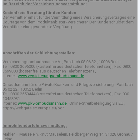
im Bereich der Versicherungsvermittlung:
Kostenfreie Beratung für den Kunden
Der Vermittler erhält für die Vermittlung eines Versicherungsvertrages eine
Courtage von dem Produktanbieter -Versicherer. Der Kunde schuldet dem
Vermittler keine gesonderte Vergütung.
Anschriften der Schlichtungsstellen:
Versicherungsombudsmann e.V. , Postfach 08 06 32 , 10006 Berlin
Tel.: 0800 3696000 (kostenfrei aus deutschen Telefonnetzen) , Fax: 0800
3699000 (kostenfrei aus deutschen Telefonnetzen) ,
Internet:
www.versicherungsombudsmann.de
Ombudsmann für die Private Kranken- und Pflegeversicherung , Postfach
06 02 22 , 10052 Berlin
Tel.: 0800 2550444 (kostenfrei aus deutschen Telefonnetzen) , Fax: 030
20458931
Internet:
www.pkv-ombudsmann.de
, Online-Streitbeteiligung via EU ,
https://webgate.ec.europa.eu/odr
Immobiliendarlehnsvermittlung:
Makler – Mäuselein, Knut Mäuselein, Feldberger Weg 14, 31028 Gronau /
Leine