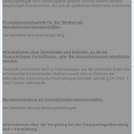
Leistungsentgelt vom Darlehnsgeber gezahlt, können weitere variable
Vergütungen hinzukommen, die sich an qualitativen Merkmalen bemessen.
Produktauswahlpalette für die Tätigkeit als
Immobiliendarlehnsvermittler:
Der Vermittler wird unabhängig tätig.
Informationen über Emmitenten und Anbieter, zu deren
Finanzanlagen Vermittlungs- oder
Beratungsleistungen angeboten
werden:
Vermittelt und beraten wird zu Finanzanlagen aus der gesamten Breite des
in Deutschland bestehenden Marktes soweit dies im Rahmen der
behördlichen Zulassung als Finanzanlagenvermittler gemäß § 34 f Abs. 1
Satz 1 GewO zulässig ist.
Beratungsleistung als Immobiliendarlehnsvermittler:
Der Vermittler erbringt Beratungsleistungen
Informationen über die Vergütung bei der Finanzanlagenberatung
und – Vermittlung: