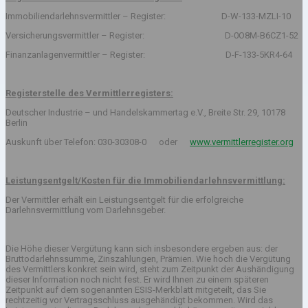
Immobiliendarlehnsvermittler – Register: D-W-133-MZLI-10
Versicherungsvermittler – Register: D-0O8M-B6CZ1-52
Finanzanlagenvermittler – Register: D-F-133-5KR4-64
Registerstelle des Vermittlerregisters:
Deutscher Industrie – und Handelskammertag e.V., Breite Str. 29, 10178
Berlin
Auskunft über Telefon: 030-30308-0 oder
www.vermittlerregister.org
Leistungsentgelt/Kosten für die Immobiliendarlehnsvermittlung:
Der Vermittler erhält ein Leistungsentgelt für die erfolgreiche
Darlehnsvermittlung vom Darlehnsgeber.
Die Höhe dieser Vergütung kann sich insbesondere ergeben aus: der
Bruttodarlehnssumme, Zinszahlungen, Prämien. Wie hoch die Vergütung
des Vermittlers konkret sein wird, steht zum Zeitpunkt der Aushändigung
dieser Information noch nicht fest. Er wird Ihnen zu einem späteren
Zeitpunkt auf dem sogenannten ESIS-Merkblatt mitgeteilt, das Sie
rechtzeitig vor Vertragsschluss ausgehändigt bekommen. Wird das