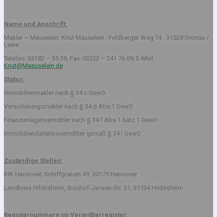
Name und Anschrift:
Makler – Mäuselein, Knut Mäuselein , Feldberger Weg 14 , 31028 Gronau /
Leine
Telefon: 05182 – 35 39, Fax: 03222 – 241 76 09, E-Mail:
Knut@Maeuselein.de
Status:
Immobilienmakler nach § 34 c GewO
Versicherungsmakler nach § 34 d Abs.1 GewO
Finanzanlagenvermittler nach § 34 f Abs.1 Satz 1 GewO
Immobiliendarlehnsvermittler gemäß § 34 i GewO
Zuständige Stellen:
IHK Hannover, Schiffgraben 49, 30175 Hannover
Landkreis Hildesheim, Bischof-Jansen-Str. 31, 31134 Hildesheim
Registernummern im Vermittlerregister: