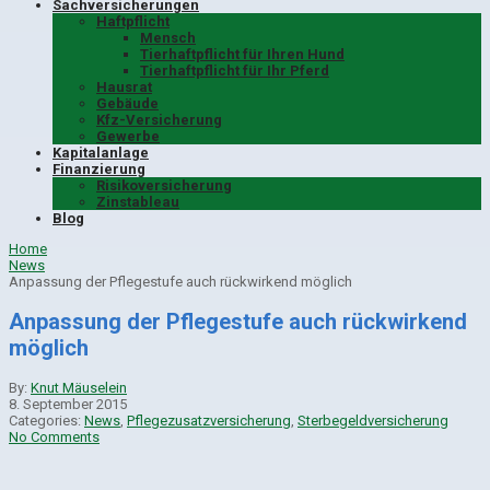
Sachversicherungen
Haftpflicht
Mensch
Tierhaftpflicht für Ihren Hund
Tierhaftpflicht für Ihr Pferd
Hausrat
Gebäude
Kfz-Versicherung
Gewerbe
Kapitalanlage
Finanzierung
Risikoversicherung
Zinstableau
Blog
Home
News
Anpassung der Pflegestufe auch rückwirkend möglich
Anpassung der Pflegestufe auch rückwirkend
möglich
By:
Knut Mäuselein
8. September 2015
Categories:
News
,
Pflegezusatzversicherung
,
Sterbegeldversicherung
No Comments