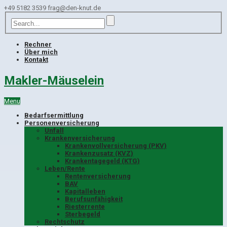
+49 5182 3539
frag@den-knut.de
Rechner
Über mich
Kontakt
Makler-Mäuselein
Menu
Bedarfsermittlung
Personenversicherung
Unfall
Krankenversicherung
Krankenvollversicherung (PKV)
Krankenzusatz (KVZ)
Krankentagegeld (KTG)
Leben/Rente
Rentenversicherung
BAV
Kapitalleben
Berufsunfähigkeit
Riesterrente
Sterbegeld
Rechtschutz