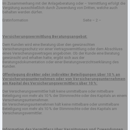
Im Zusammenhang mit der Anlageberatung oder – Vermittlung erfolgt die
Vergütung ausschließlich durch Zuwendung von Dritten, welche auch
behalten werden dürfen.
Erstinformation Seite – 2 –
Versicherungsvermittlung Beratungsangebot:
Dem Kunden wird eine Beratung über den gewünschten
Versicherungsschutz vor einer Vertragsvermittlung oder dem Abschluss
eines Versicherungsvertrages angeboten. Ob der Kunde eine Beratung
gewünscht und erhalten hatte, ergibt sich aus der
Beratungsdokumentation oder einer Beratungsverzichtserklärung des
Kunden.
Offenlegung direkter oder indirekter Beteiligungen über 10 % an
Versicherungsunternehmen oder von Versicherungsunternehmen
am Kapital des Versicherungsvermittlers über 10 %:
Der Versicherungsvermittler hält keine unmittelbare oder mittelbare
Beteiligung von mehr als 10 % der Stimmrechte oder des Kapitals an einem
Versicherungsunternehmen.
Ein Versicherungsunternehmen hält keine mittelbare oder unmittelbare
Beteiligung von mehr als 10 % der Stimmrechte oder des Kapitals am
Versicherungsvermittler.
Information des Vermittlers über Vergütungen und Zuwendungen