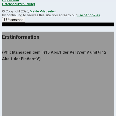
Impressum
Datenschutzerklärung
© Copyright 2026,
Makler-Mäuselein
By continuing to browse this site, you agree to our
use of cookies
.
I Understand
Erstinformation
(Pflichtangaben gem. §15 Abs.1 der VersVemV und § 12
Abs.1 der FinVermV)