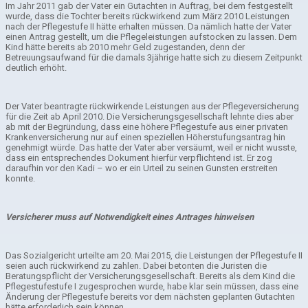
Im Jahr 2011 gab der Vater ein Gutachten in Auftrag, bei dem festgestellt
wurde, dass die Tochter bereits rückwirkend zum März 2010 Leistungen
nach der Pflegestufe II hätte erhalten müssen. Da nämlich hatte der Vater
einen Antrag gestellt, um die Pflegeleistungen aufstocken zu lassen. Dem
Kind hätte bereits ab 2010 mehr Geld zugestanden, denn der
Betreuungsaufwand für die damals 3jährige hatte sich zu diesem Zeitpunkt
deutlich erhöht.
Der Vater beantragte rückwirkende Leistungen aus der Pflegeversicherung
für die Zeit ab April 2010. Die Versicherungsgesellschaft lehnte dies aber
ab mit der Begründung, dass eine höhere Pflegestufe aus einer privaten
Krankenversicherung nur auf einen speziellen Höherstufungsantrag hin
genehmigt würde. Das hatte der Vater aber versäumt, weil er nicht wusste,
dass ein entsprechendes Dokument hierfür verpflichtend ist. Er zog
daraufhin vor den Kadi – wo er ein Urteil zu seinen Gunsten erstreiten
konnte.
Versicherer muss auf Notwendigkeit eines Antrages hinweisen
Das Sozialgericht urteilte am 20. Mai 2015, die Leistungen der Pflegestufe II
seien auch rückwirkend zu zahlen. Dabei betonten die Juristen die
Beratungspflicht der Versicherungsgesellschaft. Bereits als dem Kind die
Pflegestufestufe I zugesprochen wurde, habe klar sein müssen, dass eine
Änderung der Pflegestufe bereits vor dem nächsten geplanten Gutachten
hätte erforderlich sein können.