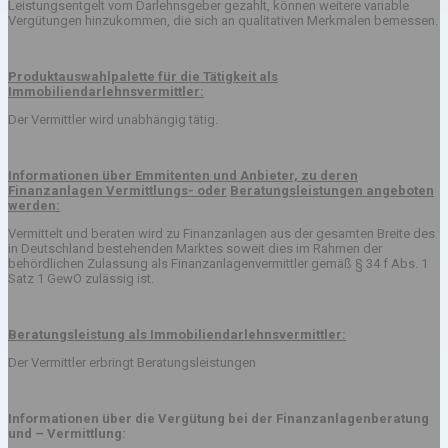
Leistungsentgelt vom Darlehnsgeber gezahlt, können weitere variable
Vergütungen hinzukommen, die sich an qualitativen Merkmalen bemessen.
Produktauswahlpalette für die Tätigkeit als
Immobiliendarlehnsvermittler:
Der Vermittler wird unabhängig tätig.
Informationen über Emmitenten und Anbieter, zu deren
Finanzanlagen Vermittlungs- oder
Beratungsleistungen angeboten
werden:
Vermittelt und beraten wird zu Finanzanlagen aus der gesamten Breite des
in Deutschland bestehenden Marktes soweit dies im Rahmen der
behördlichen Zulassung als Finanzanlagenvermittler gemäß § 34 f Abs. 1
Satz 1 GewO zulässig ist.
Beratungsleistung als Immobiliendarlehnsvermittler:
Der Vermittler erbringt Beratungsleistungen
Informationen über die Vergütung bei der Finanzanlagenberatung
und – Vermittlung: