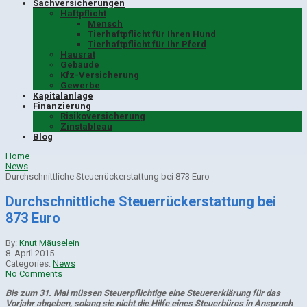
Sachversicherungen
Haftpflicht
Mensch
Tierhaftpflicht für Ihren Hund
Tierhaftpflicht für Ihr Pferd
Hausrat
Gebäude
Kfz-Versicherung
Gewerbe
Kapitalanlage
Finanzierung
Risikoversicherung
Zinstableau
Blog
Home
News
Durchschnittliche Steuerrückerstattung bei 873 Euro
Durchschnittliche Steuerrückerstattung bei
873 Euro
By:
Knut Mäuselein
8. April 2015
Categories:
News
No Comments
Bis zum 31. Mai müssen Steuerpflichtige eine Steuererklärung für das
Vorjahr abgeben, solang sie nicht die Hilfe eines Steuerbüros in Anspruch