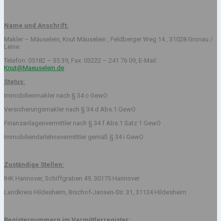
Name und Anschrift:
Makler – Mäuselein, Knut Mäuselein , Feldberger Weg 14 , 31028 Gronau /
Leine
Telefon: 05182 – 35 39, Fax: 03222 – 241 76 09, E-Mail:
Knut@Maeuselein.de
Status:
Immobilienmakler nach § 34 c GewO
Versicherungsmakler nach § 34 d Abs.1 GewO
Finanzanlagenvermittler nach § 34 f Abs.1 Satz 1 GewO
Immobiliendarlehnsvermittler gemäß § 34 i GewO
Zuständige Stellen:
IHK Hannover, Schiffgraben 49, 30175 Hannover
Landkreis Hildesheim, Bischof-Jansen-Str. 31, 31134 Hildesheim
Registernummern im Vermittlerregister: