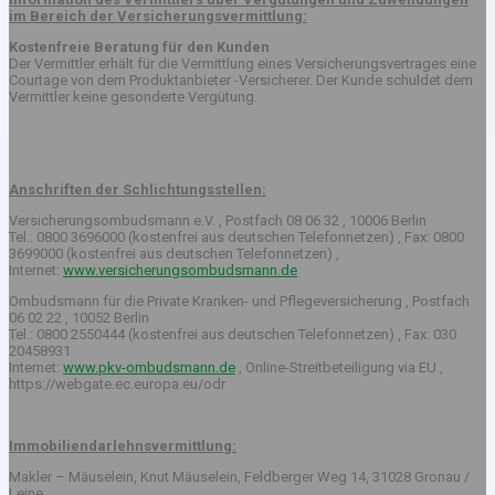
im Bereich der Versicherungsvermittlung:
Kostenfreie Beratung für den Kunden
Der Vermittler erhält für die Vermittlung eines Versicherungsvertrages eine
Courtage von dem Produktanbieter -Versicherer. Der Kunde schuldet dem
Vermittler keine gesonderte Vergütung.
Anschriften der Schlichtungsstellen:
Versicherungsombudsmann e.V. , Postfach 08 06 32 , 10006 Berlin
Tel.: 0800 3696000 (kostenfrei aus deutschen Telefonnetzen) , Fax: 0800
3699000 (kostenfrei aus deutschen Telefonnetzen) ,
Internet:
www.versicherungsombudsmann.de
Ombudsmann für die Private Kranken- und Pflegeversicherung , Postfach
06 02 22 , 10052 Berlin
Tel.: 0800 2550444 (kostenfrei aus deutschen Telefonnetzen) , Fax: 030
20458931
Internet:
www.pkv-ombudsmann.de
, Online-Streitbeteiligung via EU ,
https://webgate.ec.europa.eu/odr
Immobiliendarlehnsvermittlung:
Makler – Mäuselein, Knut Mäuselein, Feldberger Weg 14, 31028 Gronau /
Leine