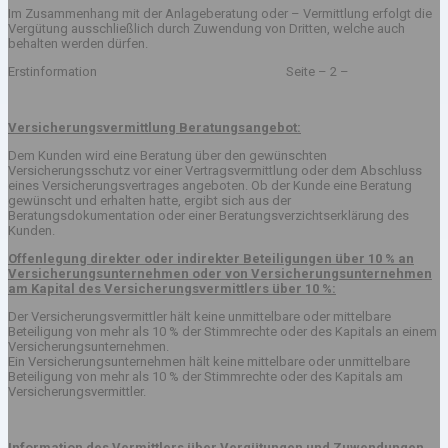
Im Zusammenhang mit der Anlageberatung oder – Vermittlung erfolgt die
Vergütung ausschließlich durch Zuwendung von Dritten, welche auch
behalten werden dürfen.
Erstinformation Seite – 2 –
Versicherungsvermittlung Beratungsangebot:
Dem Kunden wird eine Beratung über den gewünschten
Versicherungsschutz vor einer Vertragsvermittlung oder dem Abschluss
eines Versicherungsvertrages angeboten. Ob der Kunde eine Beratung
gewünscht und erhalten hatte, ergibt sich aus der
Beratungsdokumentation oder einer Beratungsverzichtserklärung des
Kunden.
Offenlegung direkter oder indirekter Beteiligungen über 10 % an
Versicherungsunternehmen oder von Versicherungsunternehmen
am Kapital des Versicherungsvermittlers über 10 %:
Der Versicherungsvermittler hält keine unmittelbare oder mittelbare
Beteiligung von mehr als 10 % der Stimmrechte oder des Kapitals an einem
Versicherungsunternehmen.
Ein Versicherungsunternehmen hält keine mittelbare oder unmittelbare
Beteiligung von mehr als 10 % der Stimmrechte oder des Kapitals am
Versicherungsvermittler.
Information des Vermittlers über Vergütungen und Zuwendungen