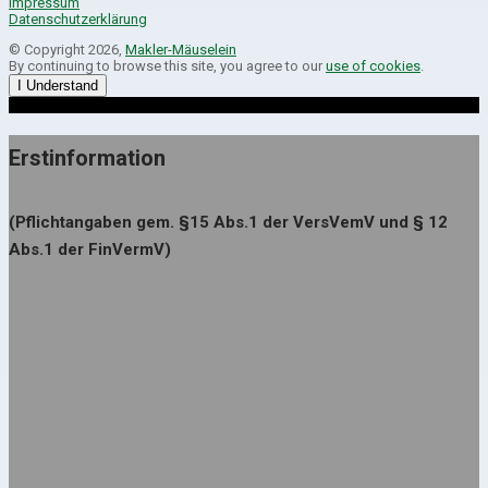
Impressum
Datenschutzerklärung
© Copyright 2026,
Makler-Mäuselein
By continuing to browse this site, you agree to our
use of cookies
.
I Understand
Erstinformation
(Pflichtangaben gem. §15 Abs.1 der VersVemV und § 12
Abs.1 der FinVermV)