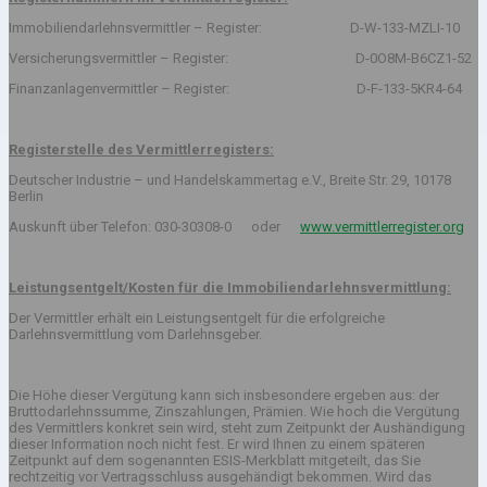
Immobiliendarlehnsvermittler – Register: D-W-133-MZLI-10
Versicherungsvermittler – Register: D-0O8M-B6CZ1-52
Finanzanlagenvermittler – Register: D-F-133-5KR4-64
Registerstelle des Vermittlerregisters:
Deutscher Industrie – und Handelskammertag e.V., Breite Str. 29, 10178
Berlin
Auskunft über Telefon: 030-30308-0 oder
www.vermittlerregister.org
Leistungsentgelt/Kosten für die Immobiliendarlehnsvermittlung:
Der Vermittler erhält ein Leistungsentgelt für die erfolgreiche
Darlehnsvermittlung vom Darlehnsgeber.
Die Höhe dieser Vergütung kann sich insbesondere ergeben aus: der
Bruttodarlehnssumme, Zinszahlungen, Prämien. Wie hoch die Vergütung
des Vermittlers konkret sein wird, steht zum Zeitpunkt der Aushändigung
dieser Information noch nicht fest. Er wird Ihnen zu einem späteren
Zeitpunkt auf dem sogenannten ESIS-Merkblatt mitgeteilt, das Sie
rechtzeitig vor Vertragsschluss ausgehändigt bekommen. Wird das