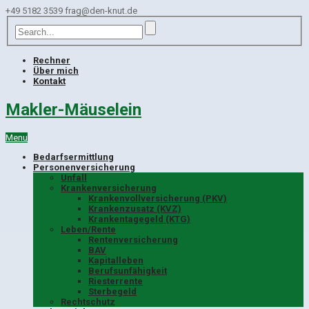
+49 5182 3539
frag@den-knut.de
Rechner
Über mich
Kontakt
Makler-Mäuselein
Menu
Bedarfsermittlung
Personenversicherung
Unfall
Krankenversicherung
Krankenvollversicherung (PKV)
Krankenzusatz (KVZ)
Krankentagegeld (KTG)
Leben/Rente
Rentenversicherung
BAV
Kapitalleben
Berufsunfähigkeit
Riesterrente
Sterbegeld
Rechtschutz