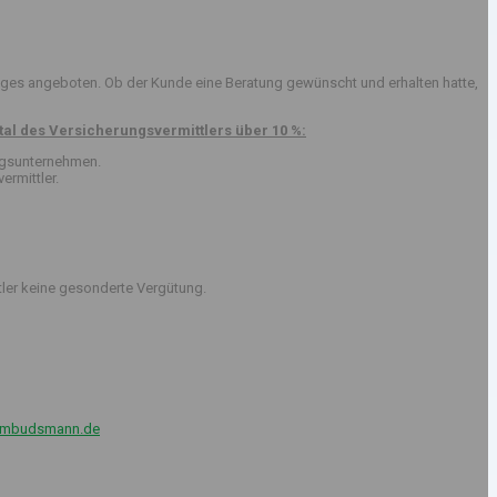
ges angeboten. Ob der Kunde eine Beratung gewünscht und erhalten hatte,
al des Versicherungsvermittlers über 10 %:
ungsunternehmen.
ermittler.
tler keine gesonderte Vergütung.
ombudsmann.de