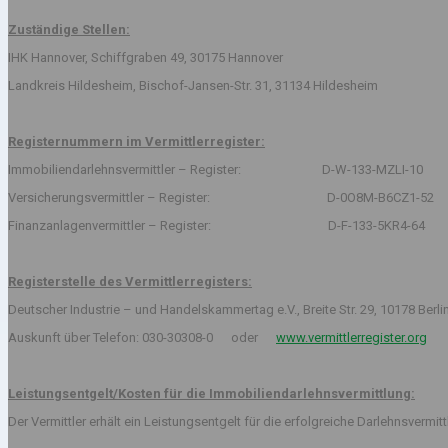
Zuständige Stellen:
IHK Hannover, Schiffgraben 49, 30175 Hannover
Landkreis Hildesheim, Bischof-Jansen-Str. 31, 31134 Hildesheim
Registernummern im Vermittlerregister:
Immobiliendarlehnsvermittler – Register: D-W-133-MZLI-10
Versicherungsvermittler – Register: D-0O8M-B6CZ1-52
Finanzanlagenvermittler – Register: D-F-133-5KR4-64
Registerstelle des Vermittlerregisters:
Deutscher Industrie – und Handelskammertag e.V., Breite Str. 29, 10178 Berli
Auskunft über Telefon: 030-30308-0 oder
www.vermittlerregister.org
Leistungsentgelt/Kosten für die Immobiliendarlehnsvermittlung:
Der Vermittler erhält ein Leistungsentgelt für die erfolgreiche Darlehnsvermi