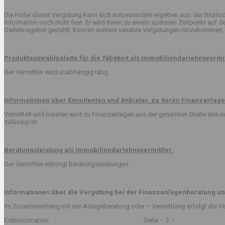
Die Höhe dieser Vergütung kann sich insbesondere ergeben aus: der Bruttod
Information noch nicht fest. Er wird Ihnen zu einem späteren Zeitpunkt auf
Darlehnsgeber gezahlt, können weitere variable Vergütungen hinzukommen, 
Produktauswahlpalette für die Tätigkeit als Immobiliendarlehnsvermit
Der Vermittler wird unabhängig tätig.
Informationen über Emmitenten und Anbieter, zu deren Finanzanlage
Vermittelt und beraten wird zu Finanzanlagen aus der gesamten Breite des
zulässig ist.
Beratungsleistung als Immobiliendarlehnsvermittler:
Der Vermittler erbringt Beratungsleistungen
Informationen über die Vergütung bei der Finanzanlagenberatung un
Im Zusammenhang mit der Anlageberatung oder – Vermittlung erfolgt die Ve
Erstinformation Seite – 2 –