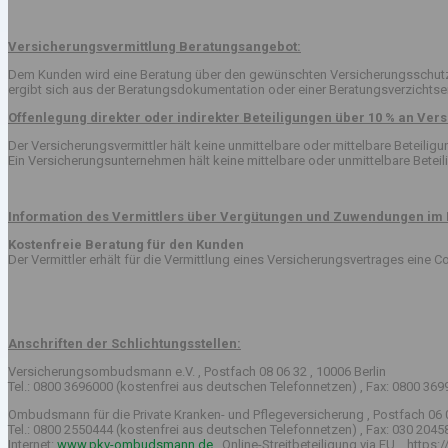
Versicherungsvermittlung Beratungsangebot:
Dem Kunden wird eine Beratung über den gewünschten Versicherungsschutz v
ergibt sich aus der Beratungsdokumentation oder einer Beratungsverzichts
Offenlegung direkter oder indirekter Beteiligungen über 10 % an V
Der Versicherungsvermittler hält keine unmittelbare oder mittelbare Beteil
Ein Versicherungsunternehmen hält keine mittelbare oder unmittelbare Betei
Information des Vermittlers über Vergütungen und Zuwendungen im 
Kostenfreie Beratung für den Kunden
Der Vermittler erhält für die Vermittlung eines Versicherungsvertrages eine
Anschriften der Schlichtungsstellen:
Versicherungsombudsmann e.V. , Postfach 08 06 32 , 10006 Berlin
Tel.: 0800 3696000 (kostenfrei aus deutschen Telefonnetzen) , Fax: 0800 369
Ombudsmann für die Private Kranken- und Pflegeversicherung , Postfach 06 0
Tel.: 0800 2550444 (kostenfrei aus deutschen Telefonnetzen) , Fax: 030 204
Internet:
www.pkv-ombudsmann.de
, Online-Streitbeteiligung via EU , http