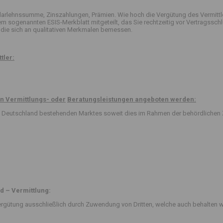
arlehnssumme, Zinszahlungen, Prämien. Wie hoch die Vergütung des Vermittle
 dem sogenannten ESIS-Merkblatt mitgeteilt, das Sie rechtzeitig vor Vertrag
die sich an qualitativen Merkmalen bemessen.
tler:
n Vermittlungs- oder
Beratungsleistungen angeboten werden:
 in Deutschland bestehenden Marktes soweit dies im Rahmen der behördlichen 
d – Vermittlung:
rgütung ausschließlich durch Zuwendung von Dritten, welche auch behalten w