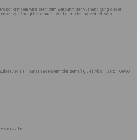
rs konkret sein wird, steht zum Zeitpunkt der Aushändigung dieser
sschluss ausgehändigt bekommen. Wird das Leistungsentgelt vom
Zulassung als Finanzanlagenvermittler gemäß § 34 f Abs. 1 Satz 1 GewO
erden dürfen.