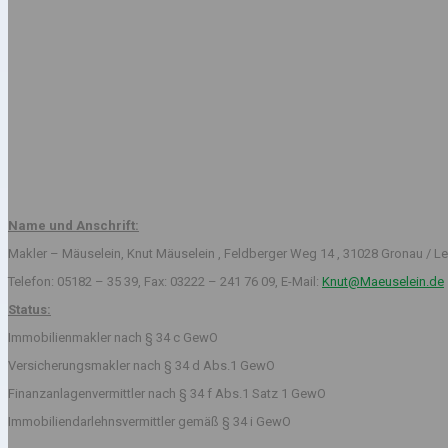
Name und Anschrift:
Makler – Mäuselein, Knut Mäuselein , Feldberger Weg 14 , 31028 Gronau / Le
Telefon: 05182 – 35 39, Fax: 03222 – 241 76 09, E-Mail:
Knut@Maeuselein.de
Status:
Immobilienmakler nach § 34 c GewO
Versicherungsmakler nach § 34 d Abs.1 GewO
Finanzanlagenvermittler nach § 34 f Abs.1 Satz 1 GewO
Immobiliendarlehnsvermittler gemäß § 34 i GewO