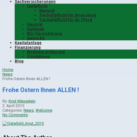
Sachversicherungen
Haftpflicht
Mensch
Tierhaftpflicht für Ihren Hund
Tierhaftpflicht für Ihr Pferd
Hausrat
Gebäude
Kfz-Versicherung
Gewerbe
Kapitalanlage
Finanzierung
Risikoversicherung
Zinstableau
Blog
Home
News
Frohe Ostern Ihnen ALLEN !
Frohe Ostern Ihnen ALLEN !
By:
Knut Mäuselein
2. April 2015
Categories:
News
,
Welcome
No Comments