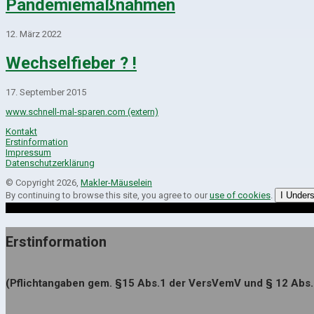
Pandemiemaßnahmen
12. März 2022
Wechselfieber ? !
17. September 2015
www.schnell-mal-sparen.com (extern)
Kontakt
Erstinformation
Impressum
Datenschutzerklärung
© Copyright 2026,
Makler-Mäuselein
By continuing to browse this site, you agree to our
use of cookies
.
I Under
Erstinformation
(Pflichtangaben gem. §15 Abs.1 der VersVemV und § 12 Abs