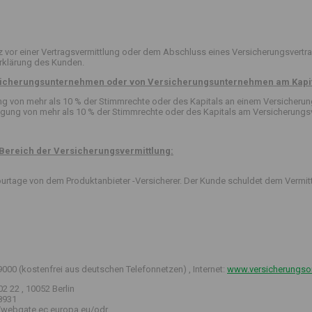
or einer Vertragsvermittlung oder dem Abschluss eines Versicherungsvertra
erklärung des Kunden.
ersicherungsunternehmen oder von Versicherungsunternehmen am Kapit
igung von mehr als 10 % der Stimmrechte oder des Kapitals an einem Versicher
ligung von mehr als 10 % der Stimmrechte oder des Kapitals am Versicherungsv
Bereich der Versicherungsvermittlung:
 Courtage von dem Produktanbieter -Versicherer. Der Kunde schuldet dem Vermit
9000 (kostenfrei aus deutschen Telefonnetzen) , Internet:
www.versicherungs
2 22 , 10052 Berlin
58931
s://webgate.ec.europa.eu/odr