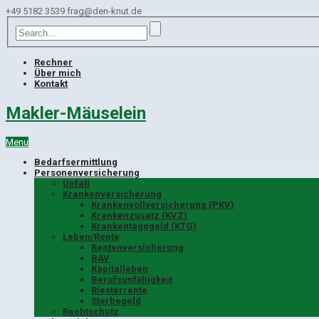
+49 5182 3539
frag@den-knut.de
Rechner
Über mich
Kontakt
Makler-Mäuselein
Menu
Bedarfsermittlung
Personenversicherung
Unfall
Krankenversicherung
Krankenvollversicherung (PKV)
Krankenzusatz (KVZ)
Krankentagegeld (KTG)
Leben/Rente
Rentenversicherung
BAV
Kapitalleben
Berufsunfähigkeit
Riesterrente
Sterbegeld
Rechtschutz