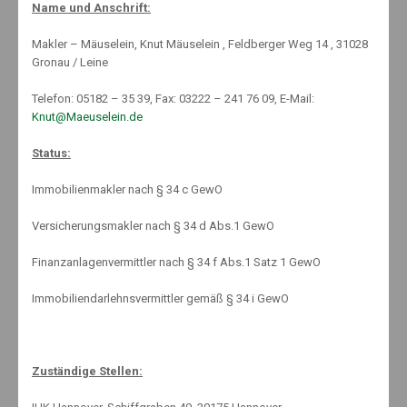
Name und Anschrift:
Investments
,
Nachhaltigkeit
,
News
,
Welcome
No Comments
Makler – Mäuselein, Knut Mäuselein , Feldberger Weg 14 , 31028
Gronau / Leine
Telefon: 05182 – 35 39, Fax: 03222 – 241 76 09, E-Mail:
Knut@Maeuselein.de
Status:
Immobilienmakler nach § 34 c GewO
Versicherungsmakler nach § 34 d Abs.1 GewO
DER DEUTSCHE AKTIENMARKT IST IN
Finanzanlagenvermittler nach § 34 f Abs.1 Satz 1 GewO
DEN ZURÜCKLIEGENDEN 12 MONATEN
Immobiliendarlehnsvermittler gemäß § 34 i GewO
UM MEHR ALS 40 PROZENT
GESTIEGEN.
Zuständige Stellen: