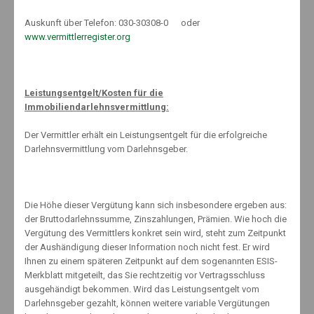
Darauf weist die Aktion „Finanzwissen für alle“ der im BVI
organisierten Fondsgesellschaften hin.
Auskunft über Telefon: 030-30308-0 oder
www.vermittlerregister.org
Es ist eine Stärke von Fondsmanagern, nach Kriterien wie
Bilanzkennzahlen und einer Bewertung des Geschäftsmodells die
Leistungsentgelt/Kosten für die
geeigneten Unternehmen für das Fondsportfolio auszusuchen. Die
Immobiliendarlehnsvermittlung:
breite Anlage des Vermögens in unterschiedliche Branchen, Länder
und Kapitalmärkte verteilt die Risiken.
Der Vermittler erhält ein Leistungsentgelt für die erfolgreiche
Darlehnsvermittlung vom Darlehnsgeber.
Es ist ebenfalls ein Mythos, dass sich Aktien und Fonds nur Reiche
leisten können. Tatsächlich eignen sich Fonds grundsätzlich für
Die Höhe dieser Vergütung kann sich insbesondere ergeben aus:
jedes Budget. Der Einstieg in Aktienfonds ist bereits mit kleinen
der Bruttodarlehnssumme, Zinszahlungen, Prämien. Wie hoch die
Beträgen möglich. Schon mit 25 Euro monatlich können Sparer
Vergütung des Vermittlers konkret sein wird, steht zum Zeitpunkt
regelmäßig sparen.
der Aushändigung dieser Information noch nicht fest. Er wird
Ihnen zu einem späteren Zeitpunkt auf dem sogenannten ESIS-
Merkblatt mitgeteilt, das Sie rechtzeitig vor Vertragsschluss
ausgehändigt bekommen. Wird das Leistungsentgelt vom
Ein Sparplan auf Fonds, die in deutsche Aktien investieren, kann sich
Darlehnsgeber gezahlt, können weitere variable Vergütungen