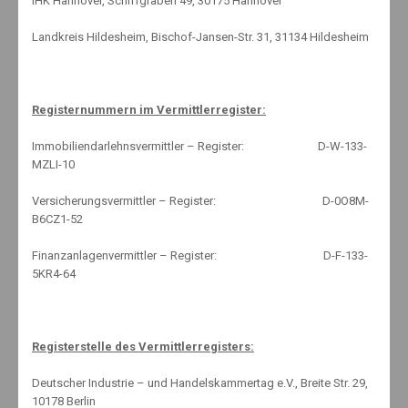
IHK Hannover, Schiffgraben 49, 30175 Hannover
Landkreis Hildesheim, Bischof-Jansen-Str. 31, 31134 Hildesheim
Registernummern im Vermittlerregister:
Immobiliendarlehnsvermittler – Register: D-W-133-
Doch viele skeptische Deutsche stehen an der Seitenlinie und
MZLI-10
schauen den steigenden Kursen hinterher.
Versicherungsvermittler – Register: D-0O8M-
B6CZ1-52
Finanzanlagenvermittler – Register: D-F-133-
5KR4-64
Um Aktien machen viele Deutsche einen großen Bogen. Aus Angst,
sich laufend um ihre Wertpapiere kümmern zu müssen, horten sie
ihre Ersparnisse bevorzugt auf dem Sparbuch, das praktisch keine
Zinsen mehr abwirft. Es ist ein gängiges Vorurteil, dass
Registerstelle des Vermittlerregisters:
Aktienanlagen eine laufende Beobachtung von Nachrichten zur
Volkswirtschaft und Unternehmen voraussetzen. Sparer können
Deutscher Industrie – und Handelskammertag e.V., Breite Str. 29,
vielmehr Fondsmanagern die Verwaltung der Geldanlage überlassen.
10178 Berlin