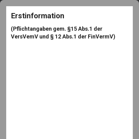
+49 5182 3539
frag@den-knut.de
Erstinformation
(Pflichtangaben gem. §15 Abs.1 der
VersVemV und § 12 Abs.1 der FinVermV)
Makler-Mäuselein
Menu
Home
Aktien
Mehr Rendite mit Aktien und Fonds
Mehr Rendite mit Aktien und Fonds
By:
25. Mai 2021
Knut Mäuselein
Categories:
Aktien
,
investieren
,
Investmentfonds
,