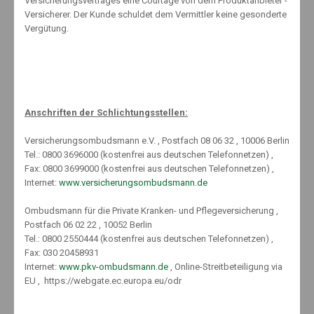
Versicherungsvertrages eine Courtage von dem Produktanbieter -
Versicherer. Der Kunde schuldet dem Vermittler keine gesonderte
Psyche wichtigster Grund für das Aus im Beruf
Vergütung.
2. April 2018
www.schnell-mal-sparen.com (extern)
Anschriften der Schlichtungsstellen:
Versicherungsombudsmann e.V. , Postfach 08 06 32 , 10006 Berlin
Tel.: 0800 3696000 (kostenfrei aus deutschen Telefonnetzen) ,
Fax: 0800 3699000 (kostenfrei aus deutschen Telefonnetzen) ,
Internet:
www.versicherungsombudsmann.de
Ombudsmann für die Private Kranken- und Pflegeversicherung ,
Kontakt
Postfach 06 02 22 , 10052 Berlin
Erstinformation
Tel.: 0800 2550444 (kostenfrei aus deutschen Telefonnetzen) ,
Impressum
Fax: 030 20458931
Datenschutzerklärung
Internet:
www.pkv-ombudsmann.de
, Online-Streitbeteiligung via
EU , https://webgate.ec.europa.eu/odr