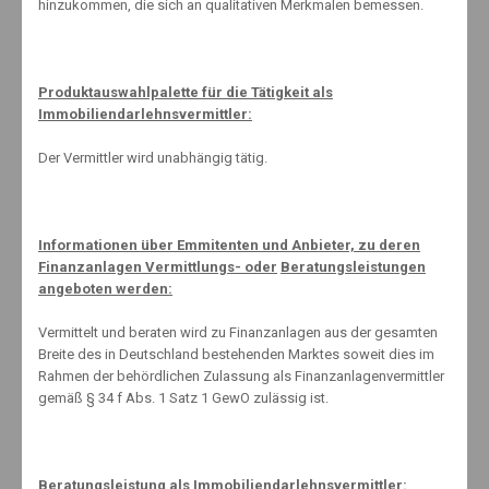
lohnen. Das zeigt der Rückblick auf die Wertentwicklung von
hinzukommen, die sich an qualitativen Merkmalen bemessen.
Sparplänen auf Fonds, die in deutsche Aktien investieren. Anleger,
die in den zurückliegenden 25 Jahren beispielsweise monatlich 100
Euro in Aktienfonds Deutschland investiert haben, zahlten insgesamt
30.000 Euro ein. Der Sparplan brachte ihnen per Ende März 2021 im
Produktauswahlpalette für die Tätigkeit als
Mittel rund 68.062 Euro ein. Das entspricht einer Wertentwicklung von
Immobiliendarlehnsvermittler:
durchschnittlich 6,0 Prozent im Jahr.
Der Vermittler wird unabhängig tätig.
Ein Anlageberater ( Knut Mäuselein ) kann dem Sparer dabei helfen,
eine für ihn geeignete Quote von Aktienfonds auf Basis seiner
Informationen über Emmitenten und Anbieter, zu deren
Risikobereitschaft sowie der individuellen Lebens- und
Finanzanlagen Vermittlungs- oder
Beratungsleistungen
Vermögenssituation zu bestimmen. BVI
angeboten werden:
Vermittelt und beraten wird zu Finanzanlagen aus der gesamten
Breite des in Deutschland bestehenden Marktes soweit dies im
#vollstarkschlau
Rahmen der behördlichen Zulassung als Finanzanlagenvermittler
gemäß § 34 f Abs. 1 Satz 1 GewO zulässig ist.
#
Beratungsleistung als Immobiliendarlehnsvermittler: