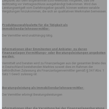
Zeitpunkt auf dem sogenannten ESIS-Merkblatt mitgeteilt, das Sie
rechtzeitig vor Vertragsschluss ausgehändigt bekommen. Wird das
Leistungsentgelt vom Darlehnsgeber gezahlt, können weitere variable
Vergütungen hinzukommen, die sich an qualitativen Merkmalen bemessen.
Produktauswahlpalette für die Tätigkeit als
Immobiliendarlehnsvermittler:
Der Vermittler wird unabhängig tätig.
Informationen über Emmitenten und Anbieter, zu deren
Finanzanlagen Vermittlungs- oder
Beratungsleistungen angeboten
werden:
Vermittelt und beraten wird zu Finanzanlagen aus der gesamten Breite des
in Deutschland bestehenden Marktes soweit dies im Rahmen der
behördlichen Zulassung als Finanzanlagenvermittler gemäß § 34 f Abs. 1
Satz 1 GewO zulässig ist.
Beratungsleistung als Immobiliendarlehnsvermittler:
Der Vermittler erbringt Beratungsleistungen
Informationen über die Vergütung bei der Finanzanlagenberatung