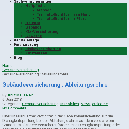
Sachversicherungen
Haftpflicht
Mensch
Tierhaftpflicht für Ihren Hund
Tierhaftpflicht für Ihr Pferd
Hausrat
Gebäude
Kfz-Versicherung
Gewerbe
Kapitalanlage
Finanzierung
Risikoversicherung
Zinstableau
Blog
Home
Gebäudeversicherung
Gebäudeversicherung : Ableitungsrohre
Gebäudeversicherung : Ableitungsrohre
By:
Knut Mäuselein
6. Juni 2013
Categories:
Gebäudeversicherung
,
Immobilien
,
News
,
Welcome
No Comments
Einer unserer Partner verzichtet in der Gebäudeversicherung auf die
Dichtigkeitsprüfung bei den Ableitungsrohren auf dem versicherten
Grundstück. ( andere Versicherer fordern eine Dichtigkeitsprüfung oder