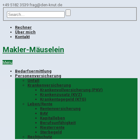
+49 5182 3539
frag@den-knut.de
Rechner
Über mich
Kontakt
Makler-Mäuselein
Menu
Bedarfsermittlung
Personenversicherung
Unfall
Krankenversicherung
Krankenvollversicherung (PKV)
Krankenzusatz (KVZ)
Krankentagegeld (KTG)
Leben/Rente
Rentenversicherung
BAV
Kapitalleben
Berufsunfähigkeit
Riesterrente
Sterbegeld
Rechtschutz