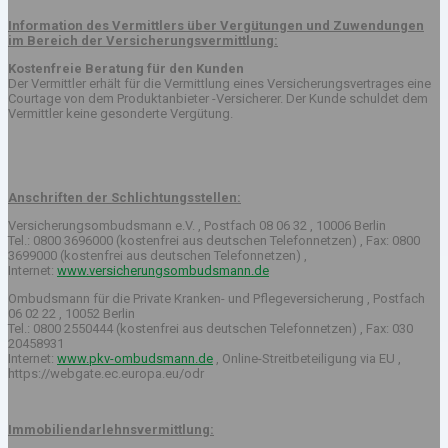
Information des Vermittlers über Vergütungen und Zuwendungen
im Bereich der Versicherungsvermittlung:
Kostenfreie Beratung für den Kunden
Der Vermittler erhält für die Vermittlung eines Versicherungsvertrages eine
Courtage von dem Produktanbieter -Versicherer. Der Kunde schuldet dem
Vermittler keine gesonderte Vergütung.
Anschriften der Schlichtungsstellen:
Versicherungsombudsmann e.V. , Postfach 08 06 32 , 10006 Berlin
Tel.: 0800 3696000 (kostenfrei aus deutschen Telefonnetzen) , Fax: 0800
3699000 (kostenfrei aus deutschen Telefonnetzen) ,
Internet:
www.versicherungsombudsmann.de
Ombudsmann für die Private Kranken- und Pflegeversicherung , Postfach
06 02 22 , 10052 Berlin
Tel.: 0800 2550444 (kostenfrei aus deutschen Telefonnetzen) , Fax: 030
20458931
Internet:
www.pkv-ombudsmann.de
, Online-Streitbeteiligung via EU ,
https://webgate.ec.europa.eu/odr
Immobiliendarlehnsvermittlung: