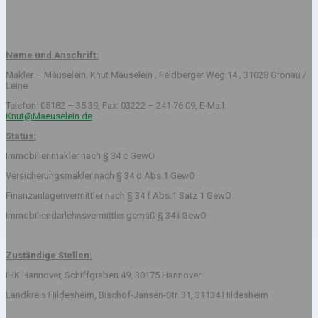
Name und Anschrift:
Makler – Mäuselein, Knut Mäuselein , Feldberger Weg 14 , 31028 Gronau /
Leine
Telefon: 05182 – 35 39, Fax: 03222 – 241 76 09, E-Mail:
Knut@Maeuselein.de
Status:
Immobilienmakler nach § 34 c GewO
Versicherungsmakler nach § 34 d Abs.1 GewO
Finanzanlagenvermittler nach § 34 f Abs.1 Satz 1 GewO
Immobiliendarlehnsvermittler gemäß § 34 i GewO
Zuständige Stellen:
IHK Hannover, Schiffgraben 49, 30175 Hannover
Landkreis Hildesheim, Bischof-Jansen-Str. 31, 31134 Hildesheim