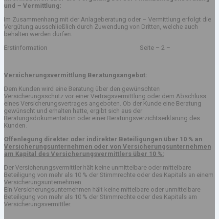
und – Vermittlung:
Im Zusammenhang mit der Anlageberatung oder – Vermittlung erfolgt die
Vergütung ausschließlich durch Zuwendung von Dritten, welche auch
behalten werden dürfen.
Erstinformation Seite – 2 –
Versicherungsvermittlung Beratungsangebot:
Dem Kunden wird eine Beratung über den gewünschten
Versicherungsschutz vor einer Vertragsvermittlung oder dem Abschluss
eines Versicherungsvertrages angeboten. Ob der Kunde eine Beratung
gewünscht und erhalten hatte, ergibt sich aus der
Beratungsdokumentation oder einer Beratungsverzichtserklärung des
Kunden.
Offenlegung direkter oder indirekter Beteiligungen über 10 % an
Versicherungsunternehmen oder von Versicherungsunternehmen
am Kapital des Versicherungsvermittlers über 10 %:
Der Versicherungsvermittler hält keine unmittelbare oder mittelbare
Beteiligung von mehr als 10 % der Stimmrechte oder des Kapitals an einem
Versicherungsunternehmen.
Ein Versicherungsunternehmen hält keine mittelbare oder unmittelbare
Beteiligung von mehr als 10 % der Stimmrechte oder des Kapitals am
Versicherungsvermittler.