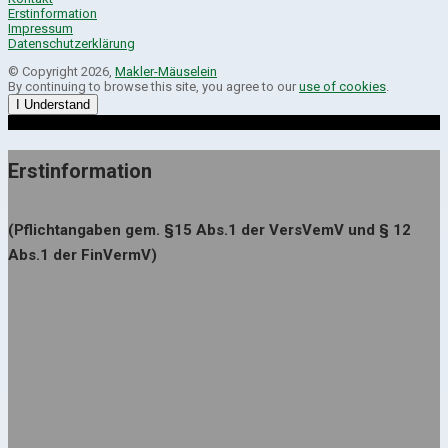
Erstinformation
Impressum
Datenschutzerklärung
© Copyright 2026,
Makler-Mäuselein
By continuing to browse this site, you agree to our
use of cookies
.
I Understand
Erstinformation
(Pflichtangaben gem. §15 Abs.1 der VersVemV und § 12
Abs.1 der FinVermV)