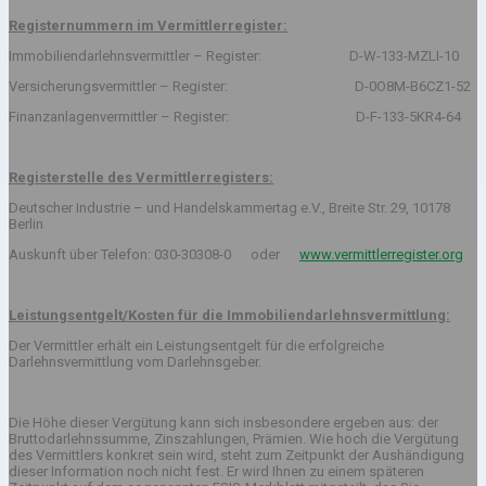
Registernummern im Vermittlerregister:
Immobiliendarlehnsvermittler – Register: D-W-133-MZLI-10
Versicherungsvermittler – Register: D-0O8M-B6CZ1-52
Finanzanlagenvermittler – Register: D-F-133-5KR4-64
Registerstelle des Vermittlerregisters:
Deutscher Industrie – und Handelskammertag e.V., Breite Str. 29, 10178
Berlin
Auskunft über Telefon: 030-30308-0 oder
www.vermittlerregister.org
Leistungsentgelt/Kosten für die Immobiliendarlehnsvermittlung:
Der Vermittler erhält ein Leistungsentgelt für die erfolgreiche
Darlehnsvermittlung vom Darlehnsgeber.
Die Höhe dieser Vergütung kann sich insbesondere ergeben aus: der
Bruttodarlehnssumme, Zinszahlungen, Prämien. Wie hoch die Vergütung
des Vermittlers konkret sein wird, steht zum Zeitpunkt der Aushändigung
dieser Information noch nicht fest. Er wird Ihnen zu einem späteren