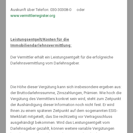
Auf Arbeitswegen greift also die gesetzliche Unfallversicherung. Auf
Auskunft über Telefon: 030-30308-0 oder
allen anderen Wegen sollte man durch eine private
www.vermittlerregister.org
Unfallversicherung abgesichert sein.
Leistungsentgelt/Kosten für die
Immobiliendarlehnsvermittlung:
About The Author
Der Vermittler erhält ein Leistungsentgelt für die erfolgreiche
Darlehnsvermittlung vom Darlehnsgeber.
Die Höhe dieser Vergütung kann sich insbesondere ergeben aus:
Knut Maeuselein
der Bruttodarlehnssumme, Zinszahlungen, Prämien. Wie hoch die
Vergütung des Vermittlers konkret sein wird, steht zum Zeitpunkt
der Aushändigung dieser Information noch nicht fest. Er wird
Ihnen zu einem späteren Zeitpunkt auf dem sogenannten ESIS-
Merkblatt mitgeteilt, das Sie rechtzeitig vor Vertragsschluss
ausgehändigt bekommen. Wird das Leistungsentgelt vom
Darlehnsgeber gezahlt, können weitere variable Vergütungen