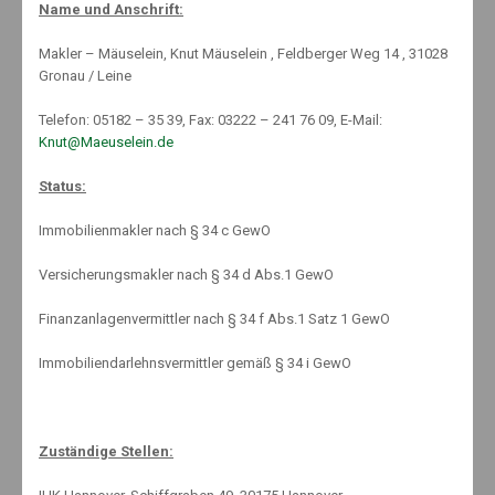
Name und Anschrift:
By:
13. Dezember 2010
Categories:
News
Knut Mäuselein
No Comments
Makler – Mäuselein, Knut Mäuselein , Feldberger Weg 14 , 31028
Gronau / Leine
Telefon: 05182 – 35 39, Fax: 03222 – 241 76 09, E-Mail:
Knut@Maeuselein.de
Status:
Weihnachtsfeiern sind eine gute Gelegenheit zu
Immobilienmakler nach § 34 c GewO
Mitarbeiterzufriedenheit und -zusammenhang. Doch ist man auch
dann nicht vor Unfällen oder Verletzungen gefeit. Während der
Versicherungsmakler nach § 34 d Abs.1 GewO
Betriebsfeier sind die Mitarbeiter in der Regel über die gesetzliche
Unfallversicherung (DGUV) abgesichert. Aber wie sieht es mit dem
Finanzanlagenvermittler nach § 34 f Abs.1 Satz 1 GewO
Heimweg aus?
Immobiliendarlehnsvermittler gemäß § 34 i GewO
Grundsätzlich sind die Betriebsangehörigen auf Weihnachtsfeiern
gesetzlich unfallversichert. Durch die DGUV sind zum Beispiel
ärztliche Behandlungen, Umschulungen und Verletztengeld
abgedeckt. Als Ausnahme gilt aber, wenn die Feier von den
Zuständige Stellen:
Beschäftigten selbst ohne Beteiligung des Betriebs organisiert wird
und außerhalb der Arbeitszeit stattfindet. Auch wenn der Unfall