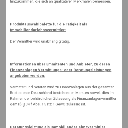
hinzukommen, die sich an qualitativen Merkmalen bemessen.
Related Posts
Produktauswahlpalette für die Tätigkeit als
Immobiliendarlehnsvermittler:
Zahnzusatzschutz
Der Vermittler wird unabhängig tätig.
31. März 2021
Informationen über Emmitenten und Anbieter, zu deren
Ausparkhilfe für Urlauber
Finanzanlagen Vermittlungs- oder
Beratungsleistungen
angeboten werden:
9. September 2013
Vermittelt und beraten wird zu Finanzanlagen aus der gesamten
Breite des in Deutschland bestehenden Marktes soweit dies im
Rahmen der behördlichen Zulassung als Finanzanlagenvermittler
Wussten Sie eigentlich….
gemäß § 34 f Abs. 1 Satz 1 GewO zulässig ist.
28. Juli 2013
Beratungsleistung als Immobiliendarlehnsvermittler: