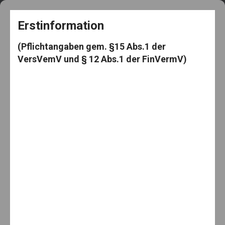
+49 5182 3539
frag@den-knut.de
Erstinformation
(Pflichtangaben gem. §15 Abs.1 der
VersVemV und § 12 Abs.1 der FinVermV)
Makler-Mäuselein
Menu
Home
News
Betriebsfeier – Mitarbeitersicherheit in der Weihnachtszeit
Betriebsfeier – Mitarbeitersicherheit in der
Weihnachtszeit