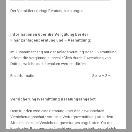
Tarifwechsel in der PKV
Der Vermittler erbringt Beratungsleistungen
21. Februar 2014
Informationen über die Vergütung bei der
www.schnell-mal-sparen.com (extern)
Finanzanlagenberatung und – Vermittlung:
Im Zusammenhang mit der Anlageberatung oder – Vermittlung
erfolgt die Vergütung ausschließlich durch Zuwendung von
Dritten, welche auch behalten werden dürfen.
Erstinformation Seite – 2 –
Kontakt
Erstinformation
Impressum
Versicherungsvermittlung Beratungsangebot:
Datenschutzerklärung
Dem Kunden wird eine Beratung über den gewünschten
Versicherungsschutz vor einer Vertragsvermittlung oder dem
Abschluss eines Versicherungsvertrages angeboten. Ob der
Kunde eine Beratung gewünscht und erhalten hatte, ergibt sich