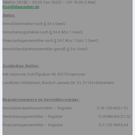
Telefon: 05182 – 35 39, Fax: 03222 – 241 76 09, E-Mail:
Knut@Maeuselein.de
Status:
Immobilienmakler nach § 34 c GewO
Versicherungsmakler nach § 34 d Abs.1 GewO
Finanzanlagenvermittler nach § 34 f Abs.1 Satz 1 GewO
Immobiliendarlehnsvermittler gemäß § 34 i GewO
Zuständige Stellen:
IHK Hannover, Schiffgraben 49, 30175 Hannover
Landkreis Hildesheim, Bischof-Jansen-Str. 31, 31134 Hildesheim
Registernummern im Vermittlerregister:
Immobiliendarlehnsvermittler – Register: D-W-133-MZLI-10
Versicherungsvermittler – Register: D-0O8M-B6CZ1-52
Finanzanlagenvermittler – Register: D-F-133-5KR4-64