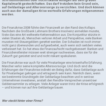
Schrottimmobilien oder hochriskante Anlagen auf dem grauen
Kapitalmarkt gesteckt hatten. Das darf trotz
dem kein Grund sein,
auf Geldanlage und Altersvorsorge z
u verz
ichten. Und doch können
auch aus der damaligen Krise wertvolle Erfahrungen mitgenommen
werden.
Die Finanzkrise 2008 führte den Finanzwelt an den Rand des Kollaps.
Nachdem die Großbank Lehmann Brothers Insolvenz anmelden musste,
löste das eine Art weltweite Kettenreaktion aus. Die Konjunktur stürzte in
vielen Staaten ab, Menschen verloren Arbeit und Perspektive, viele Banken
mussten mit Steuergeldern gerettet werden. Der Schaden ist noch immer
nicht ganz überwunden und aufgearbeitet, auch wenn sich seitdem vieles
verbessert hat. So hat etwa die Finanzaufsicht nachgebessert: Banken und
Finanzdienstleister müssen weit strenger nachweisen, dass sie für die
Zukunft gut gerüstet sind und nicht riskant spekulieren.
Die Finanzkrise war auch für viele Privatanleger eine krisenhafte Erfahrung.
Mancher verlor seine komplette Altersvorsorge. Und doch sind die
Erfahrungen der Finanzkrise indirekt ein Beleg dafür, dass Geldanlage auch
für Privatanleger gelingen und ertragreich sein kann. Nämlich dann, wenn
sie bestimmte Grundregeln der Geldanlage beachten und in seriöse
Unternehmen investieren, anstatt den Rendite-Versprechen unseriöser
Geldeinsammler zu erliegen. Viele Anleger waren trotz der Krise erfolgreich
– und können nun auf ihre Geldanlage bauen.
Wer steckt hinter einer Firma?