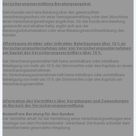
Versicherungsvermittlung Beratungsangebot:
Dem Kunden wird eine Beratung über den gewünschten
Versicherungsschutz vor einer Vertragsvermittlung oder dem Abschluss
eines Versicherungsvertrages angeboten. Ob der Kunde eine Beratung
gewünscht und erhalten hatte, ergibt sich aus der
Beratungsdokumentation oder einer Beratungsverzichtserklärung des
Kunden.
Offenlegung direkter oder indirekter Beteiligungen über 10 % an
Versicherungsunternehmen oder von Versicherungsunternehmen
am Kapital des Versicherungsvermittlers über 10 %:
Der Versicherungsvermittler hält keine unmittelbare oder mittelbare
Beteiligung von mehr als 10 % der Stimmrechte oder des Kapitals an einem
Versicherungsunternehmen.
Ein Versicherungsunternehmen hält keine mittelbare oder unmittelbare
Beteiligung von mehr als 10 % der Stimmrechte oder des Kapitals am
Versicherungsvermittler.
Information des Vermittlers über Vergütungen und Zuwendungen
im Bereich der Versicherungsvermittlung:
Kostenfreie Beratung für den Kunden
Der Vermittler erhält für die Vermittlung eines Versicherungsvertrages eine
Courtage von dem Produktanbieter -Versicherer. Der Kunde schuldet dem
Vermittler keine gesonderte Vergütung.