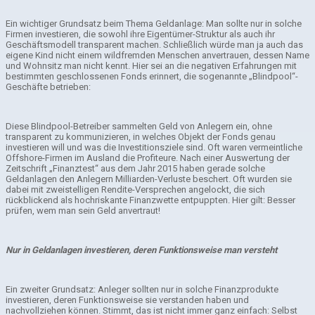
Ein wichtiger Grundsatz beim Thema Geldanlage: Man sollte nur in solche
Firmen investieren, die sowohl ihre Eigentümer-Struktur als auch ihr
Geschäftsmodell transparent machen. Schließlich würde man ja auch das
eigene Kind nicht einem wildfremden Menschen anvertrauen, dessen Name
und Wohnsitz man nicht kennt. Hier sei an die negativen Erfahrungen mit
bestimmten geschlossenen Fonds erinnert, die sogenannte „Blindpool“-
Geschäfte betrieben:
Diese Blindpool-Betreiber sammelten Geld von Anlegern ein, ohne
transparent zu kommunizieren, in welches Objekt der Fonds genau
investieren will und was die Investitionsziele sind. Oft waren vermeintliche
Offshore-Firmen im Ausland die Profiteure. Nach einer Auswertung der
Zeitschrift „Finanztest“ aus dem Jahr 2015 haben gerade solche
Geldanlagen den Anlegern Milliarden-Verluste beschert. Oft wurden sie
dabei mit zweistelligen Rendite-Versprechen angelockt, die sich
rückblickend als hochriskante Finanzwette entpuppten. Hier gilt: Besser
prüfen, wem man sein Geld anvertraut!
Nur in Geldanlagen investieren, deren Funktionsweise man versteht
Ein zweiter Grundsatz: Anleger sollten nur in solche Finanzprodukte
investieren, deren Funktionsweise sie verstanden haben und
nachvollziehen können. Stimmt, das ist nicht immer ganz einfach: Selbst