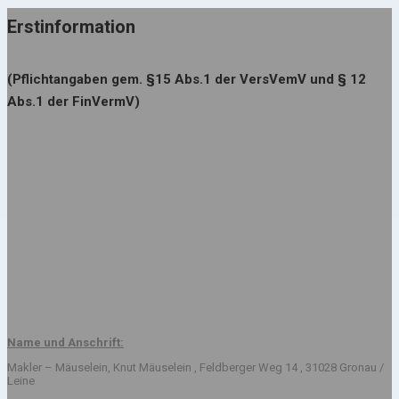
Erstinformation
(Pflichtangaben gem. §15 Abs.1 der VersVemV und § 12
Abs.1 der FinVermV)
Name und Anschrift:
Makler – Mäuselein, Knut Mäuselein , Feldberger Weg 14 , 31028 Gronau /
Leine