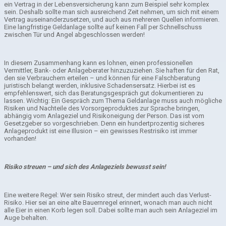
ein Vertrag in der Lebensversicherung kann zum Beispiel sehr komplex
sein. Deshalb sollte man sich ausreichend Zeit nehmen, um sich mit einem
Vertrag auseinanderzusetzen, und auch aus mehreren Quellen informieren.
Eine langfristige Geldanlage sollte auf keinen Fall per Schnellschuss
zwischen Tür und Angel abgeschlossen werden!
In diesem Zusammenhang kann es lohnen, einen professionellen
Vermittler, Bank- oder Anlageberater hinzuzuziehen. Sie haften für den Rat,
den sie Verbrauchern erteilen – und können für eine Falschberatung
juristisch belangt werden, inklusive Schadensersatz. Hierbei ist es
empfehlenswert, sich das Beratungsgespräch gut dokumentieren zu
lassen. Wichtig: Ein Gespräch zum Thema Geldanlage muss auch mögliche
Risiken und Nachteile des Vorsorgeproduktes zur Sprache bringen,
abhängig vom Anlageziel und Risikoneigung der Person. Das ist vom
Gesetzgeber so vorgeschrieben. Denn ein hundertprozentig sicheres
Anlageprodukt ist eine Illusion – ein gewisses Restrisiko ist immer
vorhanden!
Risiko streuen – und sich des Anlagez
iels bewusst sein!
Eine weitere Regel: Wer sein Risiko streut, der mindert auch das Verlust-
Risiko. Hier sei an eine alte Bauernregel erinnert, wonach man auch nicht
alle Eier in einen Korb legen soll. Dabei sollte man auch sein Anlageziel im
Auge behalten.