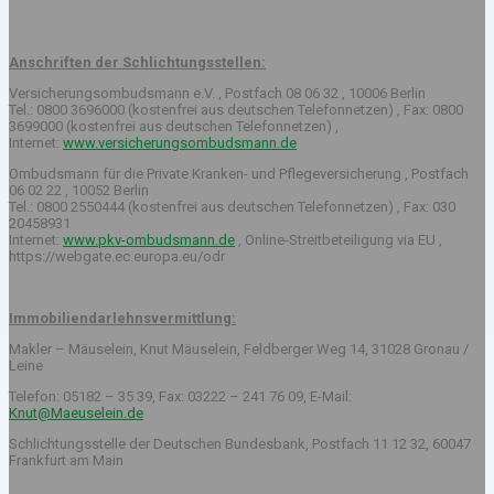
Anschriften der Schlichtungsstellen:
Versicherungsombudsmann e.V. , Postfach 08 06 32 , 10006 Berlin
Tel.: 0800 3696000 (kostenfrei aus deutschen Telefonnetzen) , Fax: 0800
3699000 (kostenfrei aus deutschen Telefonnetzen) ,
Internet:
www.versicherungsombudsmann.de
Ombudsmann für die Private Kranken- und Pflegeversicherung , Postfach
06 02 22 , 10052 Berlin
Tel.: 0800 2550444 (kostenfrei aus deutschen Telefonnetzen) , Fax: 030
20458931
Internet:
www.pkv-ombudsmann.de
, Online-Streitbeteiligung via EU ,
https://webgate.ec.europa.eu/odr
Immobiliendarlehnsvermittlung:
Makler – Mäuselein, Knut Mäuselein, Feldberger Weg 14, 31028 Gronau /
Leine
Telefon: 05182 – 35 39, Fax: 03222 – 241 76 09, E-Mail:
Knut@Maeuselein.de
Schlichtungsstelle der Deutschen Bundesbank, Postfach 11 12 32, 60047
Frankfurt am Main