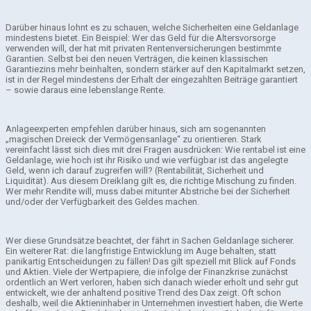
Darüber hinaus lohnt es zu schauen, welche Sicherheiten eine Geldanlage
mindestens bietet. Ein Beispiel: Wer das Geld für die Altersvorsorge
verwenden will, der hat mit privaten Rentenversicherungen bestimmte
Garantien. Selbst bei den neuen Verträgen, die keinen klassischen
Garantiezins mehr beinhalten, sondern stärker auf den Kapitalmarkt setzen,
ist in der Regel mindestens der Erhalt der eingezahlten Beiträge garantiert
– sowie daraus eine lebenslange Rente.
Anlageexperten empfehlen darüber hinaus, sich am sogenannten
„magischen Dreieck der Vermögensanlage“ zu orientieren. Stark
vereinfacht lässt sich dies mit drei Fragen ausdrücken: Wie rentabel ist eine
Geldanlage, wie hoch ist ihr Risiko und wie verfügbar ist das angelegte
Geld, wenn ich darauf zugreifen will? (Rentabilität, Sicherheit und
Liquidität). Aus diesem Dreiklang gilt es, die richtige Mischung zu finden.
Wer mehr Rendite will, muss dabei mitunter Abstriche bei der Sicherheit
und/oder der Verfügbarkeit des Geldes machen.
Wer diese Grundsätze beachtet, der fährt in Sachen Geldanlage sicherer.
Ein weiterer Rat: die langfristige Entwicklung im Auge behalten, statt
panikartig Entscheidungen zu fällen! Das gilt speziell mit Blick auf Fonds
und Aktien. Viele der Wertpapiere, die infolge der Finanzkrise zunächst
ordentlich an Wert verloren, haben sich danach wieder erholt und sehr gut
entwickelt, wie der anhaltend positive Trend des Dax zeigt. Oft schon
deshalb, weil die Aktieninhaber in Unternehmen investiert haben, die Werte