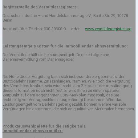
Registerstelle des Vermittlerregisters:
Deutscher Industrie – und Handelskammertag e.V., Breite Str. 29, 10178
Berlin
Auskunft über Telefon: 030-30308-0 oder
www.vermittlerregister.org
Leistungsentgelt/Kosten für die Immobiliendarlehnsvermittlung:
Der Vermittler erhält ein Leistungsentgelt für die erfolgreiche
Darlehnsvermittlung vom Darlehnsgeber.
Die Höhe dieser Vergütung kann sich insbesondere ergeben aus: der
Bruttodarlehnssumme, Zinszahlungen, Prämien. Wie hoch die Vergütung
des Vermittlers konkret sein wird, steht zum Zeitpunkt der Aushändigung
dieser Information noch nicht fest. Er wird Ihnen zu einem späteren
Zeitpunkt auf dem sogenannten ESIS-Merkblatt mitgeteilt, das Sie
rechtzeitig vor Vertragsschluss ausgehändigt bekommen. Wird das
Leistungsentgelt vom Darlehnsgeber gezahlt, können weitere variable
Vergütungen hinzukommen, die sich an qualitativen Merkmalen bemessen.
Produktauswahlpalette für die Tätigkeit als
Immobiliendarlehnsvermittler: