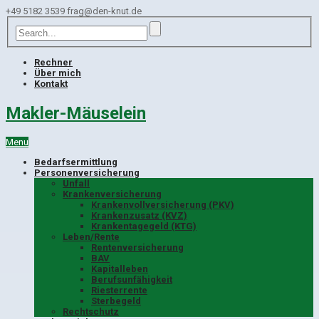
+49 5182 3539
frag@den-knut.de
Rechner
Über mich
Kontakt
Makler-Mäuselein
Menu
Bedarfsermittlung
Personenversicherung
Unfall
Krankenversicherung
Krankenvollversicherung (PKV)
Krankenzusatz (KVZ)
Krankentagegeld (KTG)
Leben/Rente
Rentenversicherung
BAV
Kapitalleben
Berufsunfähigkeit
Riesterrente
Sterbegeld
Rechtschutz