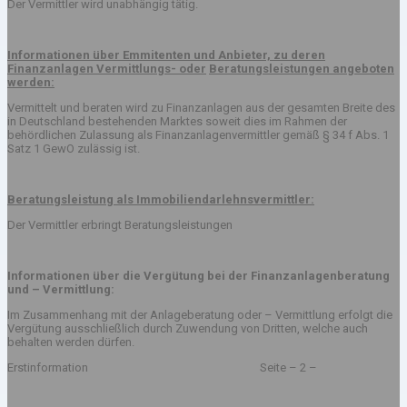
Der Vermittler wird unabhängig tätig.
Informationen über Emmitenten und Anbieter, zu deren
Finanzanlagen Vermittlungs- oder
Beratungsleistungen angeboten
werden:
Vermittelt und beraten wird zu Finanzanlagen aus der gesamten Breite des
in Deutschland bestehenden Marktes soweit dies im Rahmen der
behördlichen Zulassung als Finanzanlagenvermittler gemäß § 34 f Abs. 1
Satz 1 GewO zulässig ist.
Beratungsleistung als Immobiliendarlehnsvermittler:
Der Vermittler erbringt Beratungsleistungen
Informationen über die Vergütung bei der Finanzanlagenberatung
und – Vermittlung:
Im Zusammenhang mit der Anlageberatung oder – Vermittlung erfolgt die
Vergütung ausschließlich durch Zuwendung von Dritten, welche auch
behalten werden dürfen.
Erstinformation Seite – 2 –