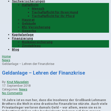
Sachversicherungen
Haftpflicht
Mensch
Tierhaftpflicht für Ihren Hund
Tierhaftpflicht für Ihr Pferd
Hausrat
Gebäude
Kfz-Versicherung
Gewerbe
Kapitalanlage
Finanzierung
Risikoversicherung
Zinstableau
Blog
Home
News
Geldanlage – Lehren der Finanzkrise
Geldanlage – Lehren der Finanzkrise
By:
Knut Mäuselein
17. September 2018
Categories:
News
No Comments
10 Jahre ist es nun her, dass die Insolvenz der Großbank Lehmann
Brothers die Welt in eine drastische Finanz
krise stürz
te. Auch viele
Privatanleger verloren damals Geld – vor allem, wenn sie es in