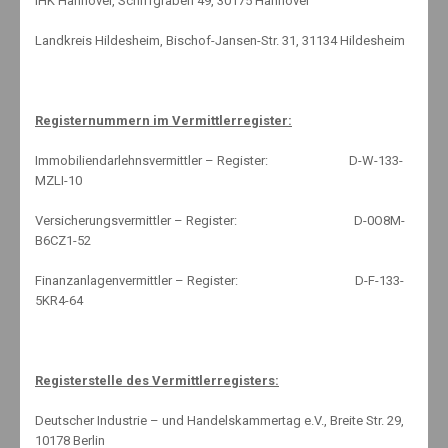
IHK Hannover, Schiffgraben 49, 30175 Hannover
Landkreis Hildesheim, Bischof-Jansen-Str. 31, 31134 Hildesheim
About The Author
Registernummern im Vermittlerregister:
Immobiliendarlehnsvermittler – Register: D-W-133-
Knut Maeuselein
MZLI-10
Versicherungsvermittler – Register: D-0O8M-
B6CZ1-52
Finanzanlagenvermittler – Register: D-F-133-
5KR4-64
Related Posts
Registerstelle des Vermittlerregisters:
Deutscher Industrie – und Handelskammertag e.V., Breite Str. 29,
10178 Berlin