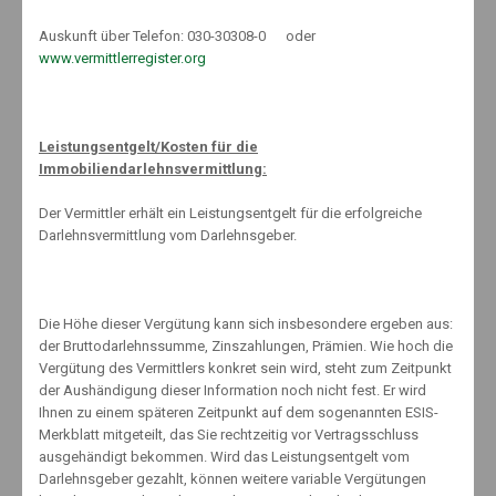
Psyche bleibt wichtigste Ursache für Berufsunfähigkeit
Auskunft über Telefon: 030-30308-0 oder
7. Mai 2018
www.vermittlerregister.org
Alles neu macht 2014
Leistungsentgelt/Kosten für die
7. März 2014
Immobiliendarlehnsvermittlung:
Der Vermittler erhält ein Leistungsentgelt für die erfolgreiche
Darlehnsvermittlung vom Darlehnsgeber.
Wir sparen uns arm
30. Oktober 2019
Die Höhe dieser Vergütung kann sich insbesondere ergeben aus:
der Bruttodarlehnssumme, Zinszahlungen, Prämien. Wie hoch die
Vergütung des Vermittlers konkret sein wird, steht zum Zeitpunkt
Haben Sie auch finanzielle Sorgen ?
der Aushändigung dieser Information noch nicht fest. Er wird
29. März 2016
Ihnen zu einem späteren Zeitpunkt auf dem sogenannten ESIS-
Merkblatt mitgeteilt, das Sie rechtzeitig vor Vertragsschluss
ausgehändigt bekommen. Wird das Leistungsentgelt vom
Darlehnsgeber gezahlt, können weitere variable Vergütungen