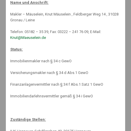
Name und Anschrift:
Makler – Mäuselein, Knut Mäuselein , Feldberger Weg 14 , 31028
Gronau / Leine
Telefon: 05182 – 35 39, Fax: 03222 – 241 76 09, E-Mail:
Knut@Maeuselein.de
Gezahlte Gebühren zurück holen
Status:
Oberlandesgerichts Karlsruhe hat entschieden, dass die in den
Immobilienmakler nach § 34 c GewO
Allgemeinen Geschäfts­bedingun
gen einer Bank zu findende Klausel
„Bartransaktion – Bareinzahlung für Münzgeld 7,50 Euro.“
Versicherungsmakler nach § 34 d Abs.1 GewO
im Geldverkehr mit Verbrauchern unwirksam und damit zu
unterlassen ist.
Finanzanlagenvermittler nach § 34 f Abs.1 Satz 1 GewO
Zur Urteilbegründung sagt das OLG Karlsruhe „Kunden werden durch
Immobiliendarlehnsvermittler gemäß § 34 i GewO
die Klausel entgegen den Grundsätzen von Treu und Glauben
unangemessen benachteiligt“
Oberlandesgericht Karlsruhe mit Urteil vom
26.06.2018 , Az.: 17 U 147/17.
Zuständige Stellen: