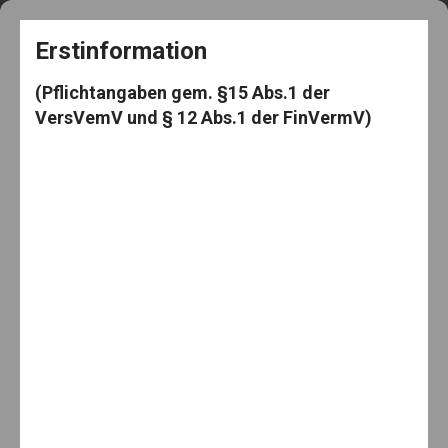
+49 5182 3539
frag@den-knut.de
Erstinformation
(Pflichtangaben gem. §15 Abs.1 der
VersVemV und § 12 Abs.1 der FinVermV)
Makler-Mäuselein
Menu
Home
IBAN
Hartgeld – Mini Money – Gebühren
Hartgeld – Mini Money – Gebühren
By:
6. Juli 2018
Knut Mäuselein
Categories:
IBAN
,
Kredite
,
News
,
Welcome
No Comments