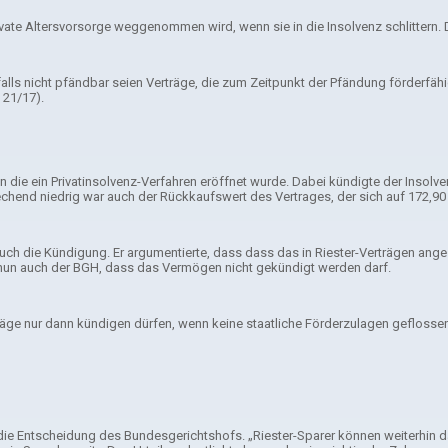
vate Altersvorsorge weggenommen wird, wenn sie in die Insolvenz schlittern. 
falls nicht pfändbar seien Verträge, die zum Zeitpunkt der Pfändung förderfä
 21/17).
die ein Privatinsolvenz-Verfahren eröffnet wurde. Dabei kündigte der Insolvenz
sprechend niedrig war auch der Rückkaufswert des Vertrages, der sich auf 172,90 
uch die Kündigung. Er argumentierte, dass dass das in Riester-Verträgen ang
e nun auch der BGH, dass das Vermögen nicht gekündigt werden darf.
räge nur dann kündigen dürfen, wenn keine staatliche Förderzulagen geflosse
 Entscheidung des Bundesgerichtshofs. „Riester-Sparer können weiterhin darau