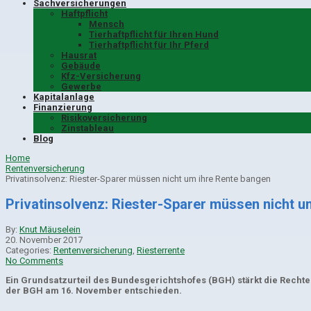
Sachversicherungen
Haftpflicht
Mensch
Tierhaftpflicht für Ihren Hund
Tierhaftpflicht für Ihr Pferd
Hausrat
Gebäude
Kfz-Versicherung
Gewerbe
Kapitalanlage
Finanzierung
Risikoversicherung
Zinstableau
Blog
Home
Rentenversicherung
Privatinsolvenz: Riester-Sparer müssen nicht um ihre Rente bangen
Privatinsolvenz: Riester-Sparer müssen nicht u
By:
Knut Mäuselein
20. November 2017
Categories:
Rentenversicherung
,
Riesterrente
No Comments
Ein Grundsatzurteil des Bundesgerichtshofes (BGH) stärkt die Rechte 
der BGH am 16. November entschieden.