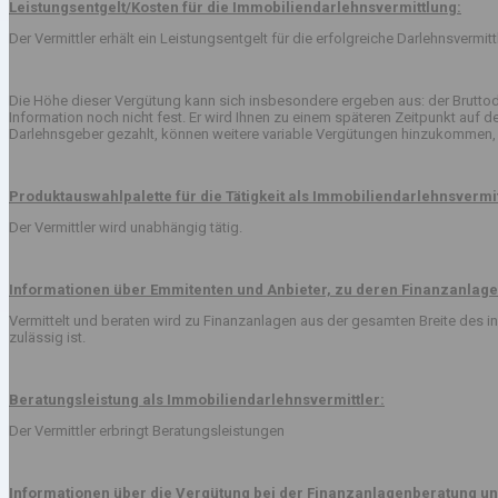
Leistungsentgelt/Kosten für die Immobiliendarlehnsvermittlung:
Der Vermittler erhält ein Leistungsentgelt für die erfolgreiche Darlehnsvermi
Die Höhe dieser Vergütung kann sich insbesondere ergeben aus: der Bruttod
Information noch nicht fest. Er wird Ihnen zu einem späteren Zeitpunkt auf
Darlehnsgeber gezahlt, können weitere variable Vergütungen hinzukommen, 
Produktauswahlpalette für die Tätigkeit als Immobiliendarlehnsvermit
Der Vermittler wird unabhängig tätig.
Informationen über Emmitenten und Anbieter, zu deren Finanzanlage
Vermittelt und beraten wird zu Finanzanlagen aus der gesamten Breite des
zulässig ist.
Beratungsleistung als Immobiliendarlehnsvermittler:
Der Vermittler erbringt Beratungsleistungen
Informationen über die Vergütung bei der Finanzanlagenberatung un