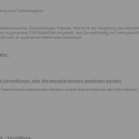
ttlung vom Darlehnsgeber.
arlehnssumme, Zinszahlungen, Prämien. Wie hoch die Vergütung des Vermittle
 dem sogenannten ESIS-Merkblatt mitgeteilt, das Sie rechtzeitig vor Vertrag
die sich an qualitativen Merkmalen bemessen.
tler:
n Vermittlungs- oder
Beratungsleistungen angeboten werden:
 in Deutschland bestehenden Marktes soweit dies im Rahmen der behördlichen 
d – Vermittlung: