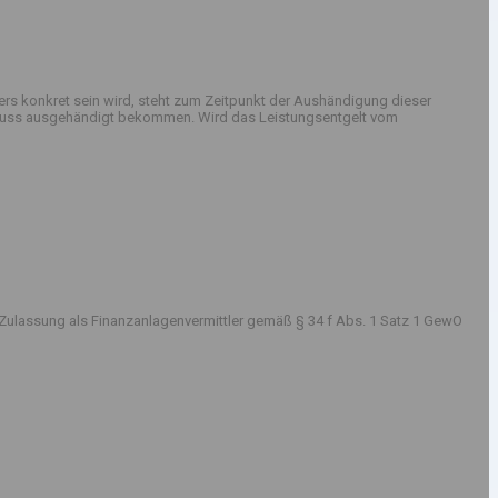
rs konkret sein wird, steht zum Zeitpunkt der Aushändigung dieser
sschluss ausgehändigt bekommen. Wird das Leistungsentgelt vom
Zulassung als Finanzanlagenvermittler gemäß § 34 f Abs. 1 Satz 1 GewO