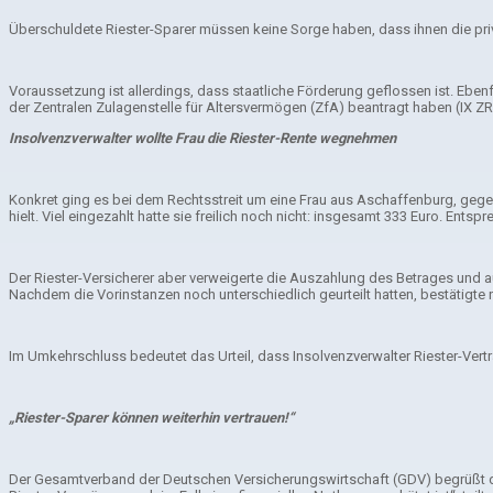
Überschuldete Riester-Sparer müssen keine Sorge haben, dass ihnen die pri
Voraussetzung ist allerdings, dass staatliche Förderung geflossen ist. Eben
der Zentralen Zulagenstelle für Altersvermögen (ZfA) beantragt haben (IX ZR
Insolvenzverwalter wollte Frau die Riester-Rente wegnehmen
Konkret ging es bei dem Rechtsstreit um eine Frau aus Aschaffenburg, gegen 
hielt. Viel eingezahlt hatte sie freilich noch nicht: insgesamt 333 Euro. Ent
Der Riester-Versicherer aber verweigerte die Auszahlung des Betrages und a
Nachdem die Vorinstanzen noch unterschiedlich geurteilt hatten, bestätigt
Im Umkehrschluss bedeutet das Urteil, dass Insolvenzverwalter Riester-Vert
„Riester-Sparer können weiterhin vertrauen!“
Der Gesamtverband der Deutschen Versicherungswirtschaft (GDV) begrüßt die