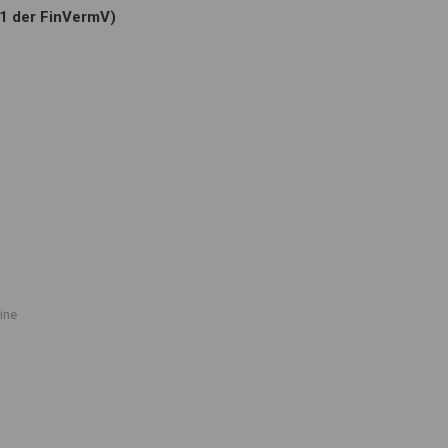
.1 der FinVermV)
ine