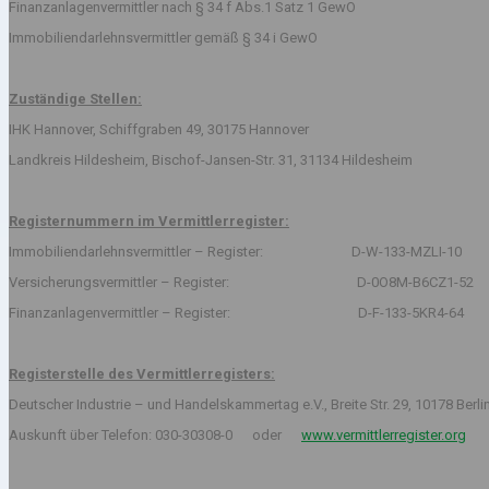
Finanzanlagenvermittler nach § 34 f Abs.1 Satz 1 GewO
Immobiliendarlehnsvermittler gemäß § 34 i GewO
Zuständige Stellen:
IHK Hannover, Schiffgraben 49, 30175 Hannover
Landkreis Hildesheim, Bischof-Jansen-Str. 31, 31134 Hildesheim
Registernummern im Vermittlerregister:
Immobiliendarlehnsvermittler – Register: D-W-133-MZLI-10
Versicherungsvermittler – Register: D-0O8M-B6CZ1-52
Finanzanlagenvermittler – Register: D-F-133-5KR4-64
Registerstelle des Vermittlerregisters:
Deutscher Industrie – und Handelskammertag e.V., Breite Str. 29, 10178 Berli
Auskunft über Telefon: 030-30308-0 oder
www.vermittlerregister.org