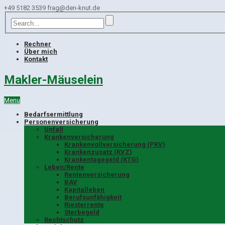
+49 5182 3539
frag@den-knut.de
Rechner
Über mich
Kontakt
Makler-Mäuselein
Menu
Bedarfsermittlung
Personenversicherung
Unfall
Krankenversicherung
Krankenvollversicherung (PKV)
Krankenzusatz (KVZ)
Krankentagegeld (KTG)
Leben/Rente
Rentenversicherung
BAV
Kapitalleben
Berufsunfähigkeit
Riesterrente
Sterbegeld
Rechtschutz