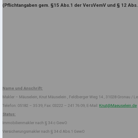
(Pflichtangaben gem. §15 Abs.1 der VersVemV und § 12 Abs
Name und Anschrift:
Makler – Mäuselein, Knut Mäuselein , Feldberger Weg 14 , 31028 Gronau / Le
Telefon: 05182 – 35 39, Fax: 03222 – 241 76 09, E-Mail:
Knut@Maeuselein.de
Status:
Immobilienmakler nach § 34 c GewO
Versicherungsmakler nach § 34 d Abs.1 GewO