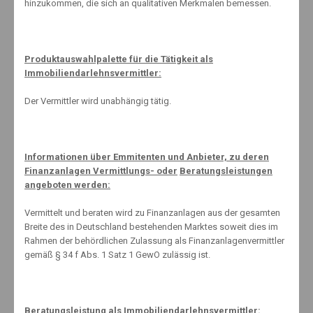
hinzukommen, die sich an qualitativen Merkmalen bemessen.
Related Posts
Produktauswahlpalette für die Tätigkeit als
Immobiliendarlehnsvermittler:
Der Vermittler wird unabhängig tätig.
Die 6 typischen Anlegerfehler
12. März 2021
Informationen über Emmitenten und Anbieter, zu deren
Finanzanlagen Vermittlungs- oder
Beratungsleistungen
angeboten werden:
Photovoltaikversicherung
Vermittelt und beraten wird zu Finanzanlagen aus der gesamten
24. April 2023
Breite des in Deutschland bestehenden Marktes soweit dies im
Rahmen der behördlichen Zulassung als Finanzanlagenvermittler
gemäß § 34 f Abs. 1 Satz 1 GewO zulässig ist.
Grünes Geld , investieren Sie nachhaltig
18. Juni 2013
Beratungsleistung als Immobiliendarlehnsvermittler: