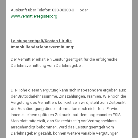
die hinterlegten Finanzen ermöglichen, sind daher sinnvoll. Damit bei
Auskunft über Telefon: 030-30308-0 oder
längerfristigen Anlagen oder Investitionen nichts schief geht, rentiert
www.vermittlerregister.org
sich eine Beratung. Finanzvermittler können nicht nur Auskunft über
Gewinnchancen und Risiken der Geldanlagen geben, sondern
gleichsam mit ihren Kunden ein Produkt finden, das den individuellen
Bedürfnissen gerecht wird.
Leistungsentgelt/Kosten für die
Immobiliendarlehnsvermittlung:
Der Vermittler erhält ein Leistungsentgelt für die erfolgreiche
Darlehnsvermittlung vom Darlehnsgeber.
About The Author
Die Höhe dieser Vergütung kann sich insbesondere ergeben aus:
der Bruttodarlehnssumme, Zinszahlungen, Prämien. Wie hoch die
Vergütung des Vermittlers konkret sein wird, steht zum Zeitpunkt
Knut Maeuselein
der Aushändigung dieser Information noch nicht fest. Er wird
Ihnen zu einem späteren Zeitpunkt auf dem sogenannten ESIS-
Merkblatt mitgeteilt, das Sie rechtzeitig vor Vertragsschluss
ausgehändigt bekommen. Wird das Leistungsentgelt vom
Darlehnsgeber gezahlt, können weitere variable Vergütungen