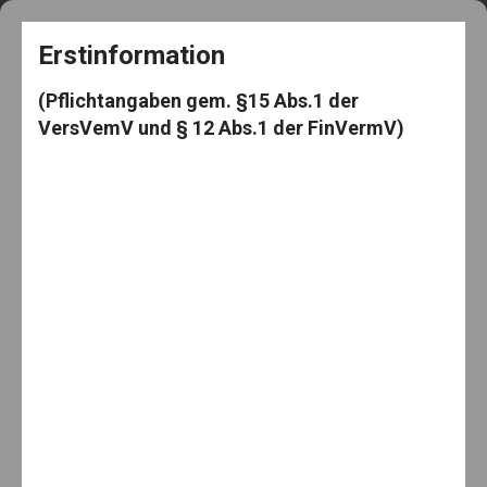
+49 5182 3539
frag@den-knut.de
Erstinformation
(Pflichtangaben gem. §15 Abs.1 der
VersVemV und § 12 Abs.1 der FinVermV)
Makler-Mäuselein
Menu
Home
News
Sparen – voll im Trend!
Sparen – voll im Trend!
By:
1. November 2011
Knut Mäuselein
Categories:
News
,
priv. Rentenversicherung
No Comments