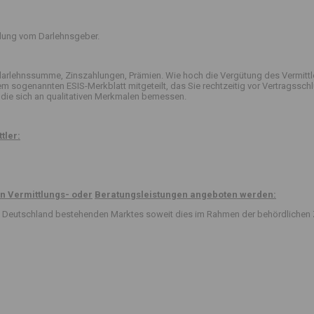
ttlung vom Darlehnsgeber.
arlehnssumme, Zinszahlungen, Prämien. Wie hoch die Vergütung des Vermittle
 dem sogenannten ESIS-Merkblatt mitgeteilt, das Sie rechtzeitig vor Vertrag
die sich an qualitativen Merkmalen bemessen.
tler:
n Vermittlungs- oder
Beratungsleistungen angeboten werden:
 in Deutschland bestehenden Marktes soweit dies im Rahmen der behördlichen 