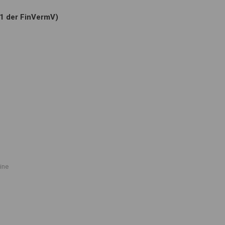
.1 der FinVermV)
ine