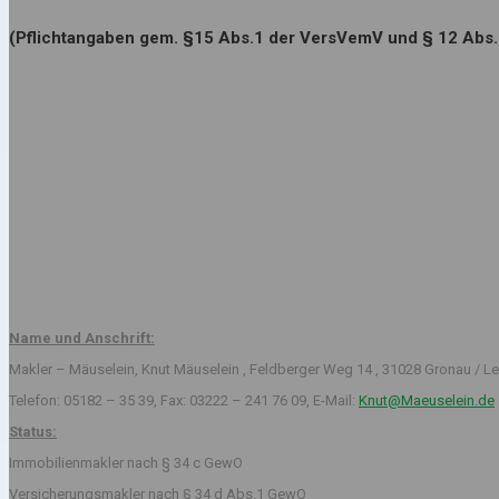
(Pflichtangaben gem. §15 Abs.1 der VersVemV und § 12 Abs
Name und Anschrift:
Makler – Mäuselein, Knut Mäuselein , Feldberger Weg 14 , 31028 Gronau / Le
Telefon: 05182 – 35 39, Fax: 03222 – 241 76 09, E-Mail:
Knut@Maeuselein.de
Status:
Immobilienmakler nach § 34 c GewO
Versicherungsmakler nach § 34 d Abs.1 GewO