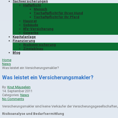
Sachversicherungen
Haftpflicht
Mensch
Tierhaftpflicht für Ihren Hund
Tierhaftpflicht für Ihr Pferd
Hausrat
Gebäude
Kfz-Versicherung
Gewerbe
Kapitalanlage
Finanzierung
Risikoversicherung
Zinstableau
Blog
Home
News
Was leistet ein Versicherungsmakler?
Was leistet ein Versicherungsmakler?
By:
Knut Mäuselein
14. September 2011
Categories:
News
No Comments
Versicherungsmakler sind keine Verkäufer der Versicherungsgesellschaften
Risikoanalyse und Bedarfsermittlung