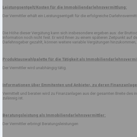
Leistungsentgelt/Kosten für die Immobiliendarlehnsvermittlung:
Der Vermittler erhält ein Leistungsentgelt für die erfolgreiche Darlehnsvermi
Die Höhe dieser Vergütung kann sich insbesondere ergeben aus: der Bruttod
Information noch nicht fest. Er wird Ihnen zu einem späteren Zeitpunkt auf
Darlehnsgeber gezahlt, können weitere variable Vergütungen hinzukommen, 
Produktauswahlpalette für die Tätigkeit als Immobiliendarlehnsvermit
Der Vermittler wird unabhängig tätig.
Informationen über Emmitenten und Anbieter, zu deren Finanzanlage
Vermittelt und beraten wird zu Finanzanlagen aus der gesamten Breite des
zulässig ist.
Beratungsleistung als Immobiliendarlehnsvermittler:
Der Vermittler erbringt Beratungsleistungen