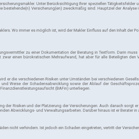
ersicherungsmakler. Unter Berücksichtigung Ihrer speziellen Tätigkeitsfelde
bestehende(n) Versicherung(en) zweckmäßig sind. Hauptziel der Analyse ist es
klers. Wo immer es möglich ist, wird der Makler Einfluss auf den Inhalt der P
ungsvermittler zu einer Dokumentation der Beratung in Textform. Darin muss 
war einen bürokratischen Mehraufwand, hat aber für alle Beteiligten den 
rd er die verschiedenen Risiken unter Umständen bei verschiedenen Gesellscha
ie Art und Weise der Schadensabwicklung sowie der Ablauf der Geschäftsproz
 Finanzdienstleistungsaufsicht (BAFin) unterliegen.
ung der Risiken und der Platzierung der Versicherungen. Auch danach sorgt e
den Abwicklungs- und Verwaltungsarbeiten. Darüber hinaus ist er Berater in all
n nicht verhindern. Ist jedoch ein Schaden eingetreten, vertritt der Versich