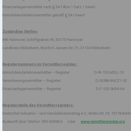
Finanzanlagenvermittler nach § 34 f Abs.1 Satz 1 GewO
Immobiliendarlehnsvermittler gemäß § 34 i GewO
Zuständige Stellen:
IHK Hannover, Schiffgraben 49, 30175 Hannover
Landkreis Hildesheim, Bischof-Jansen-Str. 31, 31134 Hildesheim
Registernummern im Vermittlerregister:
Immobiliendarlehnsvermittler – Register: D-W-133-MZLI-10
Versicherungsvermittler – Register: D-0O8M-B6CZ1-52
Finanzanlagenvermittler – Register: D-F-133-5KR4-64
Registerstelle des Vermittlerregisters:
Deutscher Industrie – und Handelskammertag e.V., Breite Str. 29, 10178 Berli
Auskunft über Telefon: 030-30308-0 oder
www.vermittlerregister.org