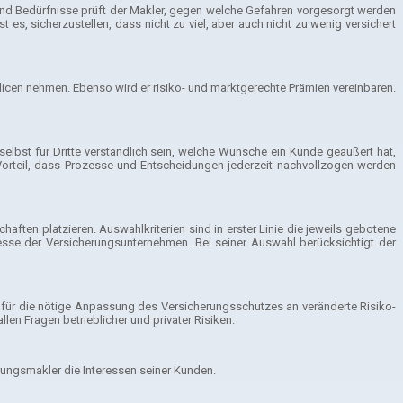
r und Bedürfnisse prüft der Makler, gegen welche Gefahren vorgesorgt werden
, sicherzustellen, dass nicht zu viel, aber auch nicht zu wenig versichert
olicen nehmen. Ebenso wird er risiko- und marktgerechte Prämien vereinbaren.
selbst für Dritte verständlich sein, welche Wünsche ein Kunde geäußert hat,
Vorteil, dass Prozesse und Entscheidungen jederzeit nachvollzogen werden
ften platzieren. Auswahlkriterien sind in erster Linie die jeweils gebotene
esse der Versicherungsunternehmen. Bei seiner Auswahl berücksichtigt der
r für die nötige Anpassung des Versicherungsschutzes an veränderte Risiko-
en Fragen betrieblicher und privater Risiken.
erungsmakler die Interessen seiner Kunden.