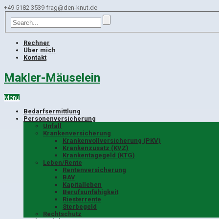
+49 5182 3539
frag@den-knut.de
Rechner
Über mich
Kontakt
Makler-Mäuselein
Menu
Bedarfsermittlung
Personenversicherung
Unfall
Krankenversicherung
Krankenvollversicherung (PKV)
Krankenzusatz (KVZ)
Krankentagegeld (KTG)
Leben/Rente
Rentenversicherung
BAV
Kapitalleben
Berufsunfähigkeit
Riesterrente
Sterbegeld
Rechtschutz