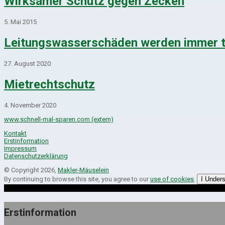
Wirksamer Schutz gegen Zecken
5. Mai 2015
Leitungswasserschäden werden immer t
27. August 2020
Mietrechtschutz
4. November 2020
www.schnell-mal-sparen.com (extern)
Kontakt
Erstinformation
Impressum
Datenschutzerklärung
© Copyright 2026,
Makler-Mäuselein
By continuing to browse this site, you agree to our
use of cookies
.
I Under
Erstinformation