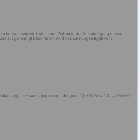
rs konkret sein wird, steht zum Zeitpunkt der Aushändigung dieser
sschluss ausgehändigt bekommen. Wird das Leistungsentgelt vom
Zulassung als Finanzanlagenvermittler gemäß § 34 f Abs. 1 Satz 1 GewO