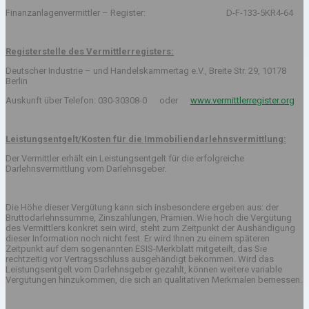
Finanzanlagenvermittler – Register: D-F-133-5KR4-64
Registerstelle des Vermittlerregisters:
Deutscher Industrie – und Handelskammertag e.V., Breite Str. 29, 10178
Berlin
Auskunft über Telefon: 030-30308-0 oder
www.vermittlerregister.org
Leistungsentgelt/Kosten für die Immobiliendarlehnsvermittlung:
Der Vermittler erhält ein Leistungsentgelt für die erfolgreiche
Darlehnsvermittlung vom Darlehnsgeber.
Die Höhe dieser Vergütung kann sich insbesondere ergeben aus: der
Bruttodarlehnssumme, Zinszahlungen, Prämien. Wie hoch die Vergütung
des Vermittlers konkret sein wird, steht zum Zeitpunkt der Aushändigung
dieser Information noch nicht fest. Er wird Ihnen zu einem späteren
Zeitpunkt auf dem sogenannten ESIS-Merkblatt mitgeteilt, das Sie
rechtzeitig vor Vertragsschluss ausgehändigt bekommen. Wird das
Leistungsentgelt vom Darlehnsgeber gezahlt, können weitere variable
Vergütungen hinzukommen, die sich an qualitativen Merkmalen bemessen.