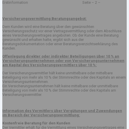
Erstinformation Seite – 2 –
Versicherungsvermittlung Beratungsangebot:
Dem Kunden wird eine Beratung über den gewünschten
Versicherungsschutz vor einer Vertragsvermittlung oder dem Abschluss
eines Versicherungsvertrages angeboten. Ob der Kunde eine Beratung
gewünscht und erhalten hatte, ergibt sich aus der
Beratungsdokumentation oder einer Beratungsverzichtserklärung des
Kunden.
Offenlegung direkter oder indirekter Beteiligungen über 10 % an
Versicherungsunternehmen oder von Versicherungsunternehmen
am Kapital des Versicherungsvermittlers über 10 %:
Der Versicherungsvermittler hält keine unmittelbare oder mittelbare
Beteiligung von mehr als 10 % der Stimmrechte oder des Kapitals an einem
Versicherungsunternehmen.
Ein Versicherungsunternehmen hält keine mittelbare oder unmittelbare
Beteiligung von mehr als 10 % der Stimmrechte oder des Kapitals am
Versicherungsvermittler.
Information des Vermittlers über Vergütungen und Zuwendungen
im Bereich der Versicherungsvermittlung:
Kostenfreie Beratung für den Kunden
Der Vermittler erhält für die Vermittlung eines Versicherungsvertrages eine