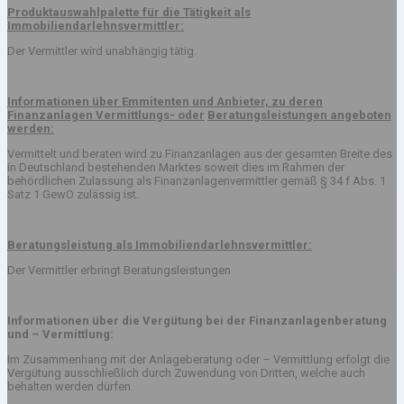
Produktauswahlpalette für die Tätigkeit als
Immobiliendarlehnsvermittler:
Der Vermittler wird unabhängig tätig.
Informationen über Emmitenten und Anbieter, zu deren
Finanzanlagen Vermittlungs- oder
Beratungsleistungen angeboten
werden:
Vermittelt und beraten wird zu Finanzanlagen aus der gesamten Breite des
in Deutschland bestehenden Marktes soweit dies im Rahmen der
behördlichen Zulassung als Finanzanlagenvermittler gemäß § 34 f Abs. 1
Satz 1 GewO zulässig ist.
Beratungsleistung als Immobiliendarlehnsvermittler:
Der Vermittler erbringt Beratungsleistungen
Informationen über die Vergütung bei der Finanzanlagenberatung
und – Vermittlung:
Im Zusammenhang mit der Anlageberatung oder – Vermittlung erfolgt die
Vergütung ausschließlich durch Zuwendung von Dritten, welche auch
behalten werden dürfen.