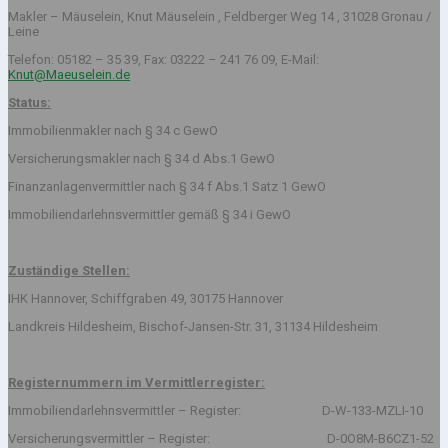
Makler – Mäuselein, Knut Mäuselein , Feldberger Weg 14 , 31028 Gronau /
Leine
Telefon: 05182 – 35 39, Fax: 03222 – 241 76 09, E-Mail:
Knut@Maeuselein.de
Status:
Immobilienmakler nach § 34 c GewO
Versicherungsmakler nach § 34 d Abs.1 GewO
Finanzanlagenvermittler nach § 34 f Abs.1 Satz 1 GewO
Immobiliendarlehnsvermittler gemäß § 34 i GewO
Zuständige Stellen:
IHK Hannover, Schiffgraben 49, 30175 Hannover
Landkreis Hildesheim, Bischof-Jansen-Str. 31, 31134 Hildesheim
Registernummern im Vermittlerregister:
Immobiliendarlehnsvermittler – Register: D-W-133-MZLI-10
Versicherungsvermittler – Register: D-0O8M-B6CZ1-52