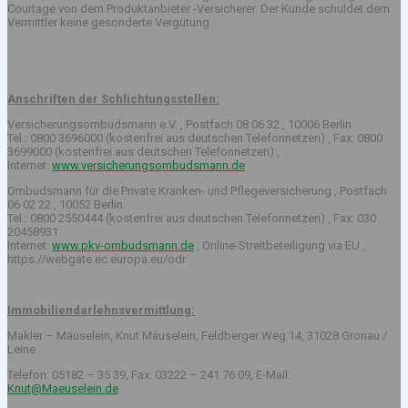
Courtage von dem Produktanbieter -Versicherer. Der Kunde schuldet dem
Vermittler keine gesonderte Vergütung.
Anschriften der Schlichtungsstellen:
Versicherungsombudsmann e.V. , Postfach 08 06 32 , 10006 Berlin
Tel.: 0800 3696000 (kostenfrei aus deutschen Telefonnetzen) , Fax: 0800
3699000 (kostenfrei aus deutschen Telefonnetzen) ,
Internet:
www.versicherungsombudsmann.de
Ombudsmann für die Private Kranken- und Pflegeversicherung , Postfach
06 02 22 , 10052 Berlin
Tel.: 0800 2550444 (kostenfrei aus deutschen Telefonnetzen) , Fax: 030
20458931
Internet:
www.pkv-ombudsmann.de
, Online-Streitbeteiligung via EU ,
https://webgate.ec.europa.eu/odr
Immobiliendarlehnsvermittlung:
Makler – Mäuselein, Knut Mäuselein, Feldberger Weg 14, 31028 Gronau /
Leine
Telefon: 05182 – 35 39, Fax: 03222 – 241 76 09, E-Mail:
Knut@Maeuselein.de