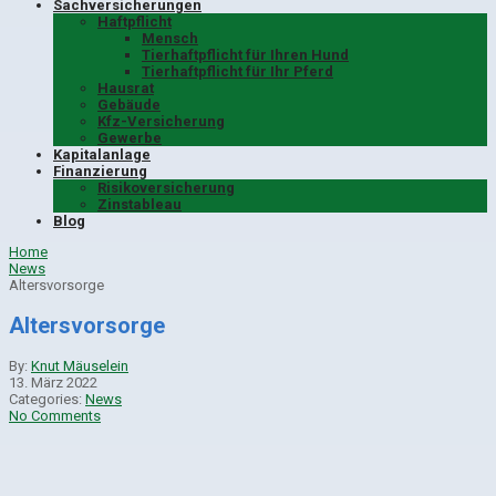
Sachversicherungen
Haftpflicht
Mensch
Tierhaftpflicht für Ihren Hund
Tierhaftpflicht für Ihr Pferd
Hausrat
Gebäude
Kfz-Versicherung
Gewerbe
Kapitalanlage
Finanzierung
Risikoversicherung
Zinstableau
Blog
Home
News
Altersvorsorge
Altersvorsorge
By:
Knut Mäuselein
13. März 2022
Categories:
News
No Comments