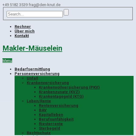
+49 5182 3539
frag@den-knut.de
Rechner
Über mich
Kontakt
Makler-Mäuselein
Menu
Bedarfsermittlung
Personenversicherung
Unfall
Krankenversicherung
Krankenvollversicherung (PKV)
Krankenzusatz (KVZ)
Krankentagegeld (KTG)
Leben/Rente
Rentenversicherung
BAV
Kapitalleben
Berufsunfähigkeit
Riesterrente
Sterbegeld
Rechtschutz