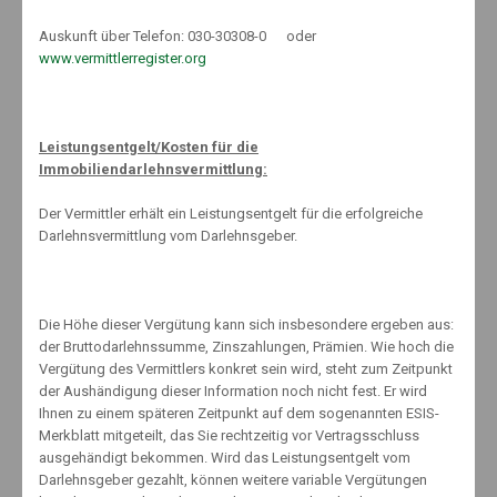
Auskunft über Telefon: 030-30308-0 oder
www.vermittlerregister.org
Welche Gründe führen noch zum Ausscheiden aus dem
Berufsleben? Zweithäufigste Ursache für Berufsunfähigkeit sind die
Erkrankungen des Skelett- und Bewegungsapparates, die sich für
21,02 Prozent aller Fälle verantwortlich zeigen. Hier sind Krankheiten
Leistungsentgelt/Kosten für die
wie Rückenleiden, Arthrose oder auch Gelenkverschleiß
Immobiliendarlehnsvermittlung:
eingerechnet. „Sonstige Erkrankungen“ folgen auf Rang drei mit
15,66 Prozent, zum Beispiel Diabetes und andere
Der Vermittler erhält ein Leistungsentgelt für die erfolgreiche
Stoffwechselkrankheiten.
Darlehnsvermittlung vom Darlehnsgeber.
Auf Rang vier landen mit 15,48 Prozent aller Neurenten der Krebs und
Die Höhe dieser Vergütung kann sich insbesondere ergeben aus:
andere bösartige Geschwülste. Danach folgen Unfälle (8,98 Prozent)
der Bruttodarlehnssumme, Zinszahlungen, Prämien. Wie hoch die
und Erkrankungen des Herzens und Gefäßsystems (7,34 Prozent) auf
Vergütung des Vermittlers konkret sein wird, steht zum Zeitpunkt
den Plätzen.
der Aushändigung dieser Information noch nicht fest. Er wird
Ihnen zu einem späteren Zeitpunkt auf dem sogenannten ESIS-
Merkblatt mitgeteilt, das Sie rechtzeitig vor Vertragsschluss
ausgehändigt bekommen. Wird das Leistungsentgelt vom
Die Daten zeigen erneut, dass nicht nur Beschäftigte mit einer
Darlehnsgeber gezahlt, können weitere variable Vergütungen
schweren körperlichen Tätigkeit eine Berufsunfähigkeits-Police