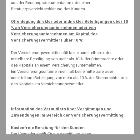
Damit die Zecke keine Chance hat
aus der Beratungsdokumentation oder einer
Beratungsverzichtserklärung des Kunden.
22. April 2014
Offenlegung direkter oder indirekter Beteiligungen über 10
% an Versicherungsunternehmen oder von
Versicherungsunternehmen am Kapital des
www.schnell-mal-sparen.com (extern)
Versicherungsvermittlers über 10 %:
Der Versicherungsvermittler hält keine unmittelbare oder
mittelbare Beteiligung von mehr als 10 % der Stimmrechte oder
des Kapitals an einem Versicherungsunternehmen.
Ein Versicherungsunternehmen hält keine mittelbare oder
unmittelbare Beteiligung von mehr als 10 % der Stimmrechte oder
des Kapitals am Versicherungsvermittler.
Kontakt
Erstinformation
Impressum
Datenschutzerklärung
Information des Vermittlers über Vergütungen und
Zuwendungen im Bereich der Versicherungsvermittlung:
Kostenfreie Beratung für den Kunden
Der Vermittler erhält für die Vermittlung eines