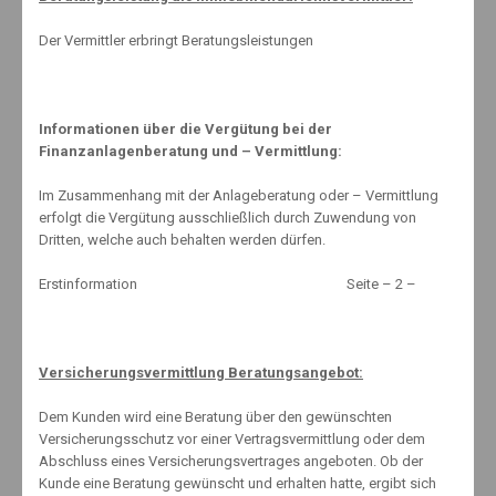
Related Posts
Der Vermittler erbringt Beratungsleistungen
Informationen über die Vergütung bei der
Rentenerhöhung – Im Juli steigen die Renten!
Finanzanlagenberatung und – Vermittlung:
23. März 2015
Im Zusammenhang mit der Anlageberatung oder – Vermittlung
erfolgt die Vergütung ausschließlich durch Zuwendung von
Dritten, welche auch behalten werden dürfen.
So beugen Sie Frostschäden vor
Erstinformation Seite – 2 –
2. Dezember 2014
Versicherungsvermittlung Beratungsangebot:
Streiten ist teuer
6. Oktober 2013
Dem Kunden wird eine Beratung über den gewünschten
Versicherungsschutz vor einer Vertragsvermittlung oder dem
Abschluss eines Versicherungsvertrages angeboten. Ob der
Kunde eine Beratung gewünscht und erhalten hatte, ergibt sich