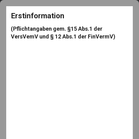
+49 5182 3539
frag@den-knut.de
Erstinformation
(Pflichtangaben gem. §15 Abs.1 der
VersVemV und § 12 Abs.1 der FinVermV)
Makler-Mäuselein
Menu
Home
Berufsunfähigkeit
Psyche bleibt wichtigste Ursache für Berufsunfähigkeit
Psyche bleibt wichtigste Ursache für
Berufsunfähigkeit