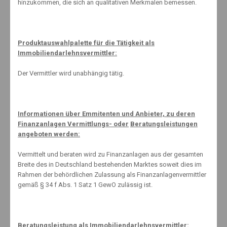
hinzukommen, die sich an qualitativen Merkmalen bemessen.
abschließen sollten. De facto kann es jeden treffen, auch wenn man
nur im Büro arbeitet. Hier hilft ein Beratungsgespräch, den
passenden Vertrag zu finden!
Produktauswahlpalette für die Tätigkeit als
Immobiliendarlehnsvermittler:
Der Vermittler wird unabhängig tätig.
About The Author
Informationen über Emmitenten und Anbieter, zu deren
Finanzanlagen Vermittlungs- oder
Beratungsleistungen
angeboten werden:
Knut Maeuselein
Vermittelt und beraten wird zu Finanzanlagen aus der gesamten
Breite des in Deutschland bestehenden Marktes soweit dies im
Rahmen der behördlichen Zulassung als Finanzanlagenvermittler
gemäß § 34 f Abs. 1 Satz 1 GewO zulässig ist.
Beratungsleistung als Immobiliendarlehnsvermittler: