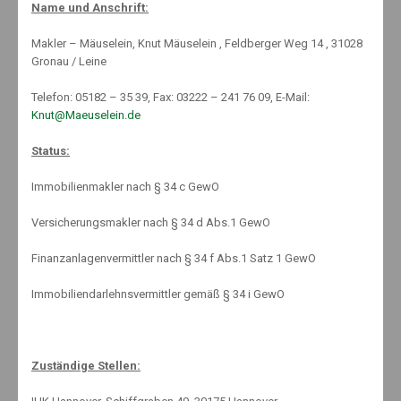
Name und Anschrift:
By:
7. Mai 2018
Knut Mäuselein
Categories:
Berufsunfähigkeit
,
News
No Comments
Makler – Mäuselein, Knut Mäuselein , Feldberger Weg 14 , 31028
Gronau / Leine
Telefon: 05182 – 35 39, Fax: 03222 – 241 76 09, E-Mail:
Knut@Maeuselein.de
Status:
Am Montag hat das Analysehaus Morgen & Morgen erneut
Immobilienmakler nach § 34 c GewO
frische Zahlen zur Berufsunfähigkeitsversicherung
vorgestellt. Dabei zeigt sich, dass psychische Krankheiten
Versicherungsmakler nach § 34 d Abs.1 GewO
weiterhin wichtigste Ursache dafür sind, dass Menschen ihren
Job vorzeitig aufgeben müssen. Der Anteil der BU-Fälle wegen
Finanzanlagenvermittler nach § 34 f Abs.1 Satz 1 GewO
psychischer Probleme ist sogar leicht angestiegen.
Immobiliendarlehnsvermittler gemäß § 34 i GewO
Beinahe jede dritte private Berufsunfähigkeits-Rente (31,52 Prozent)
wird aktuell erstmals ausgezahlt, weil eine psychische Störung den
Zuständige Stellen:
Beschäftigten aus der Bahn warf. Das zeigt eine aktuelle Analyse des
Analysehauses Morgen & Morgen. Damit bleibt die Psyche