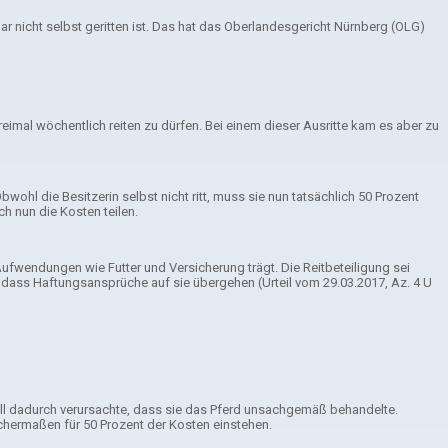
ar nicht selbst geritten ist. Das hat das Oberlandesgericht Nürnberg (OLG)
reimal wöchentlich reiten zu dürfen. Bei einem dieser Ausritte kam es aber zu
ohl die Besitzerin selbst nicht ritt, muss sie nun tatsächlich 50 Prozent
h nun die Kosten teilen.
 Aufwendungen wie Futter und Versicherung trägt. Die Reitbeteiligung sei
, dass Haftungsansprüche auf sie übergehen (Urteil vom 29.03.2017, Az. 4 U
fall dadurch verursachte, dass sie das Pferd unsachgemäß behandelte.
chermaßen für 50 Prozent der Kosten einstehen.