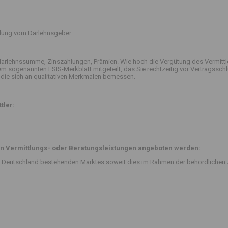
ttlung vom Darlehnsgeber.
arlehnssumme, Zinszahlungen, Prämien. Wie hoch die Vergütung des Vermittle
 dem sogenannten ESIS-Merkblatt mitgeteilt, das Sie rechtzeitig vor Vertrag
die sich an qualitativen Merkmalen bemessen.
tler:
n Vermittlungs- oder
Beratungsleistungen angeboten werden:
 in Deutschland bestehenden Marktes soweit dies im Rahmen der behördlichen 