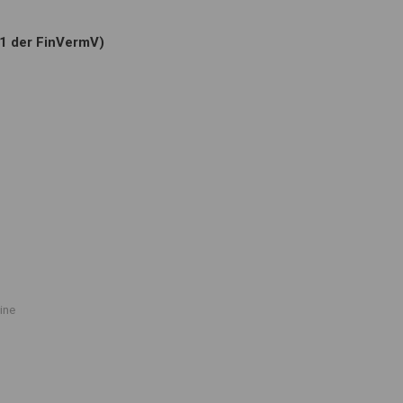
.1 der FinVermV)
ine