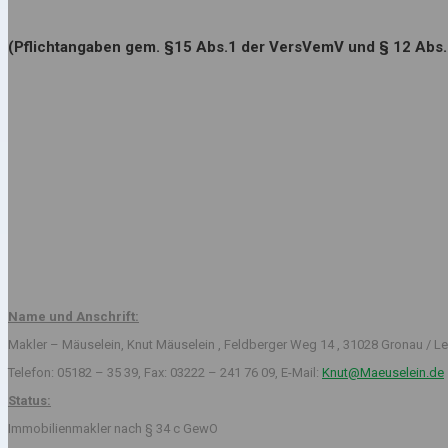
(Pflichtangaben gem. §15 Abs.1 der VersVemV und § 12 Abs
Name und Anschrift:
Makler – Mäuselein, Knut Mäuselein , Feldberger Weg 14 , 31028 Gronau / Le
Telefon: 05182 – 35 39, Fax: 03222 – 241 76 09, E-Mail:
Knut@Maeuselein.de
Status:
Immobilienmakler nach § 34 c GewO