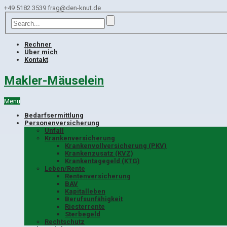
+49 5182 3539
frag@den-knut.de
Rechner
Über mich
Kontakt
Makler-Mäuselein
Menu
Bedarfsermittlung
Personenversicherung
Unfall
Krankenversicherung
Krankenvollversicherung (PKV)
Krankenzusatz (KVZ)
Krankentagegeld (KTG)
Leben/Rente
Rentenversicherung
BAV
Kapitalleben
Berufsunfähigkeit
Riesterrente
Sterbegeld
Rechtschutz