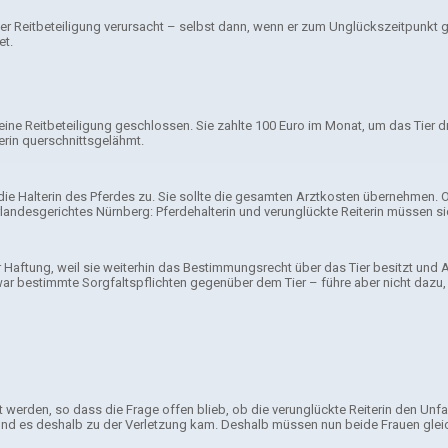
ner Reitbeteiligung verursacht – selbst dann, wenn er zum Unglückszeitpunkt g
et.
s eine Reitbeteiligung geschlossen. Sie zahlte 100 Euro im Monat, um das Tier d
terin querschnittsgelähmt.
e Halterin des Pferdes zu. Sie sollte die gesamten Arztkosten übernehmen. Obw
landesgerichtes Nürnberg: Pferdehalterin und verunglückte Reiterin müssen sic
der Haftung, weil sie weiterhin das Bestimmungsrecht über das Tier besitzt und
zwar bestimmte Sorgfaltspflichten gegenüber dem Tier – führe aber nicht dazu
rt werden, so dass die Frage offen blieb, ob die verunglückte Reiterin den Un
und es deshalb zu der Verletzung kam. Deshalb müssen nun beide Frauen glei