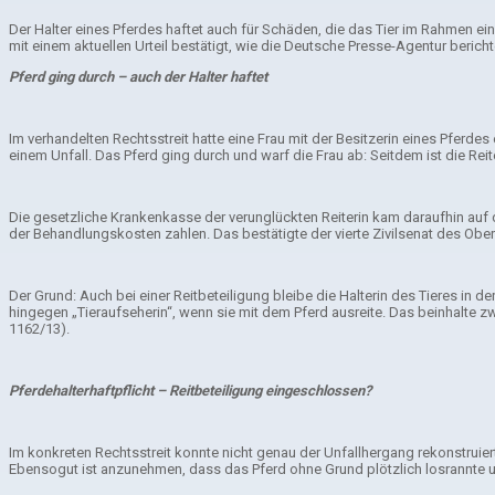
Der Halter eines Pferdes haftet auch für Schäden, die das Tier im Rahmen ei
mit einem aktuellen Urteil bestätigt, wie die Deutsche Presse-Agentur bericht
Pferd ging durch – auch der Halter haftet
Im verhandelten Rechtsstreit hatte eine Frau mit der Besitzerin eines Pferde
einem Unfall. Das Pferd ging durch und warf die Frau ab: Seitdem ist die Rei
Die gesetzliche Krankenkasse der verunglückten Reiterin kam daraufhin auf di
der Behandlungskosten zahlen. Das bestätigte der vierte Zivilsenat des Ober
Der Grund: Auch bei einer Reitbeteiligung bleibe die Halterin des Tieres in 
hingegen „Tieraufseherin“, wenn sie mit dem Pferd ausreite. Das beinhalte 
1162/13).
Pferdehalterhaftpflicht – Reitbeteiligung eingeschlossen?
Im konkreten Rechtsstreit konnte nicht genau der Unfallhergang rekonstruie
Ebensogut ist anzunehmen, dass das Pferd ohne Grund plötzlich losrannte 