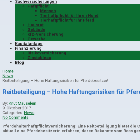
Sachversicherungen
Haftpflicht
Mensch
Tierhaftpflicht für Ihren Hund
Tierhaftpflicht für Ihr Pferd
Hausrat
Gebäude
Kfz-Versicherung
Gewerbe
Kapitalanlage
Finanzierung
Risikoversicherung
Zinstableau
Blog
Home
News
Reitbeteiligung – Hohe Haftungsrisiken für Pferdebesitzer!
Reitbeteiligung – Hohe Haftungsrisiken für Pfer
By:
Knut Mäuselein
9. Oktober 2017
Categories:
News
No Comments
Pferdehalterhaftpflichtversicherung: Eine Reitbeteiligung bietet di
aktuell eine Pferdebesitzerin erfahren, deren Bekannte vom Ross ges