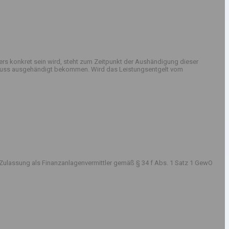
rs konkret sein wird, steht zum Zeitpunkt der Aushändigung dieser
sschluss ausgehändigt bekommen. Wird das Leistungsentgelt vom
Zulassung als Finanzanlagenvermittler gemäß § 34 f Abs. 1 Satz 1 GewO