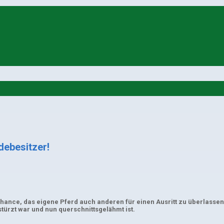
debesitzer!
e Chance, das eigene Pferd auch anderen für einen Ausritt zu überlass
türzt war und nun querschnittsgelähmt ist.