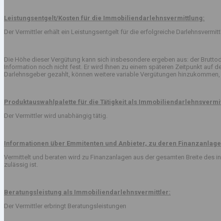
Leistungsentgelt/Kosten für die Immobiliendarlehnsvermittlung:
Der Vermittler erhält ein Leistungsentgelt für die erfolgreiche Darlehnsvermi
Die Höhe dieser Vergütung kann sich insbesondere ergeben aus: der Bruttod
Information noch nicht fest. Er wird Ihnen zu einem späteren Zeitpunkt auf
Darlehnsgeber gezahlt, können weitere variable Vergütungen hinzukommen, 
Produktauswahlpalette für die Tätigkeit als Immobiliendarlehnsvermit
Der Vermittler wird unabhängig tätig.
Informationen über Emmitenten und Anbieter, zu deren Finanzanlage
Vermittelt und beraten wird zu Finanzanlagen aus der gesamten Breite des
zulässig ist.
Beratungsleistung als Immobiliendarlehnsvermittler:
Der Vermittler erbringt Beratungsleistungen