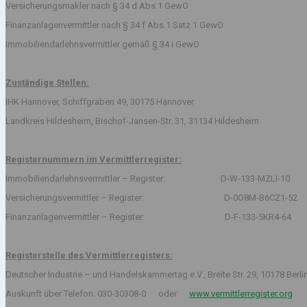
Versicherungsmakler nach § 34 d Abs.1 GewO
Finanzanlagenvermittler nach § 34 f Abs.1 Satz 1 GewO
Immobiliendarlehnsvermittler gemäß § 34 i GewO
Zuständige Stellen:
IHK Hannover, Schiffgraben 49, 30175 Hannover
Landkreis Hildesheim, Bischof-Jansen-Str. 31, 31134 Hildesheim
Registernummern im Vermittlerregister:
Immobiliendarlehnsvermittler – Register: D-W-133-MZLI-10
Versicherungsvermittler – Register: D-0O8M-B6CZ1-52
Finanzanlagenvermittler – Register: D-F-133-5KR4-64
Registerstelle des Vermittlerregisters:
Deutscher Industrie – und Handelskammertag e.V., Breite Str. 29, 10178 Berli
Auskunft über Telefon: 030-30308-0 oder
www.vermittlerregister.org